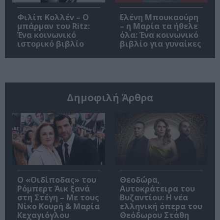
Φιλίπ Κολλέν – Ο
Ελένη Μπουκαούρη
μπάρμαν του Ritz:
– η Μαρία τα ήθελε
Ένα κοινωνικό
όλα: Ένα κοινωνικό
ιστορικό βιβλίο
βιβλίο για γυναίκες
Δημοφιλή Άρθρα
O «Οιδίποδας» του
Θεοδώρα,
Ρόμπερτ Άικ ξανά
Αυτοκράτειρα του
στη Στέγη – Με τους
Βυζαντίου: Η νέα
Νίκο Κουρή & Μαρία
ελληνική όπερα του
Κεχαγιόγλου
Θεόδωρου Στάθη