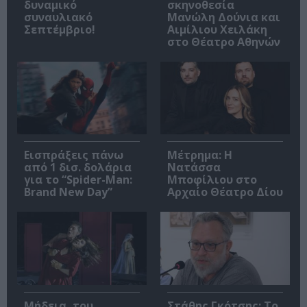
δυναμικό
σκηνοθεσία
συναυλιακό
Μανώλη Δούνια και
Σεπτέμβριο!
Αιμίλιου Χειλάκη
στο Θέατρο Αθηνών
Εισπράξεις πάνω
Μέτρημα: Η
από 1 δισ. δολάρια
Νατάσσα
για το “Spider-Man:
Μποφίλιου στο
Brand New Day”
Αρχαίο Θέατρο Δίου
Μήδεια, του
Στάθης Γκότσης: Το