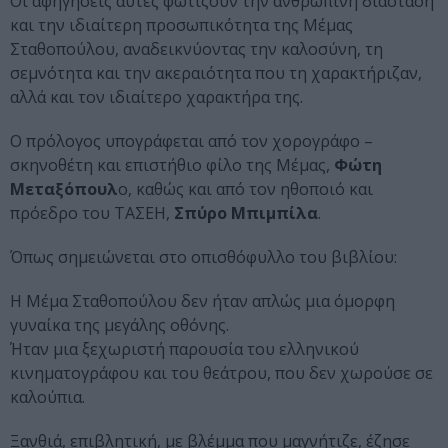
Οι αφηγήσεις αυτές φωτίζουν την ανθρώπινη διάσταση
και την ιδιαίτερη προσωπικότητα της Μέμας
Σταθοπούλου, αναδεικνύοντας την καλοσύνη, τη
σεμνότητα και την ακεραιότητα που τη χαρακτήριζαν,
αλλά και τον ιδιαίτερο χαρακτήρα της.
Ο πρόλογος υπογράφεται από τον χορογράφο –
σκηνοθέτη και επιστήθιο φίλο της Μέμας,
Φώτη
Μεταξόπουλ
ο, καθώς και από τον ηθοποιό και
πρόεδρο του ΤΑΣΕΗ,
Σπύρο Μπιμπίλα
.
Όπως σημειώνεται στο οπισθόφυλλο του βιβλίου:
Η Μέμα Σταθοπούλου δεν ήταν απλώς μια όμορφη
γυναίκα της μεγάλης οθόνης.
Ήταν μια ξεχωριστή παρουσία του ελληνικού
κινηματογράφου και του θεάτρου, που δεν χωρούσε σε
καλούπια.
Ξανθιά, επιβλητική, με βλέμμα που μαγνήτιζε, έζησε