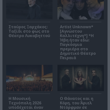
Σταύρος Ξαρχάκος:
Artist Unknown*
Ταξίδι στο φως στο
[Αγνώστου
Θέατρο Λυκαβηττού
Καλλιτέχνη*] *Η
Ήβη ήταν εδώ:
Παγκόσμια
πρεμιέρα στο
Δημοτικό Θέατρο
Πειραιά
Η Μουσική
Ο Θάνατος και η
Τεχνόπολη 2026
Κόρη, του Άριελ
υποδέχεται έναν
Ντόρφμαν σε