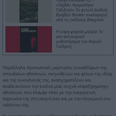
Γιανγκ Σιουάνγκ-τζι –
«Ταϊβάν: Ημερολόγιο
Ταξιδιού»: Το φετινό Διεθνές
Βραβείο Booker κυκλοφορεί
από τις εκδόσεις Βακχικόν
Η νύφη φόρεσε μαύρα: Το
νέο αστυνομικό
μυθιστόρημα του Κορνέλ
Γούλριτς
Παράλληλα, προσωπικές μαρτυρίες συναδέλφων της
σπουδαίων ηθοποιών, σκηνοθετών και φίλων της ιδίας
και της οικογένειάς της, ανασχηματίζουν και
αναδεικνύουν την εικόνα μιας συχνά «
παρεξηγημένης
»
ηθοποιού, που έλαμψε τόσο με την ενεργητική
παρουσία της στη σκηνή όσο και με την πλησμονή του
ταλέντου της.