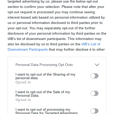
targeted advertising by us, please use the below opt-out
καλλιτεχνική σκηνή.
section to confirm your selection. Please note that after your
Εικαστική διάσταση και αρχειακό υλικό, μέσα από
opt-out request is processed you may continue seeing
διαφημιστικές καταχωρήσεις, μακέτες ταινιών και
interest-based ads based on personal information utilized by
θεατρικών προγραμμάτων του παλιού ελληνικού
us or personal information disclosed to third parties prior to
κινηματογράφου, που αποτελούν αναπόσπαστο
your opt-out. You may separately opt-out of the further
κομμάτι της αισθητικής και ιστορικής μνήμης της
disclosure of your personal information by third parties on the
εποχής, φωτίζοντας την εξέλιξη της προβολής και
της δημιουργικής επικοινωνίας της τέχνης με το
IAB’s list of downstream participants. This information may
κοινό.
also be disclosed by us to third parties on the
IAB’s List of
Downstream Participants
that may further disclose it to other
Ανάδειξη της πολυκύμαντης ζωής και του έργου
third parties.
της Μέμας Σταθοπούλου, απαντήσεις για την
αιφνιδιαστική αποχώρησή της από το σινεμά, πάνω
Personal Data Processing Opt Outs
στον κολοφώνα της δόξας της.
I want to opt-out of the Sharing of my
Ταυτόχρονα, η έκδοση αποτελεί πολύτιμο εργαλείο
personal data.
πολιτιστικής αναφοράς, τιμώντας τη μνήμη της Μέμας
Opted In
Σταθοπούλου, αναδεικνύοντας την ελληνική θεατρική
I want to opt-out of the Sale of my
και κινηματογραφική κληρονομιά και καταγράφοντας
Personal Data.
Opted In
μια εποχή που διαμόρφωσε την τέχνη και την κοινωνία
μας.
I want to opt-out of processing my
Personal Data for Targeted Advertising.