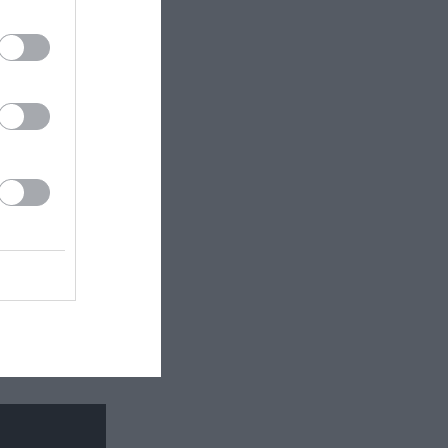
τάδι:
ματος