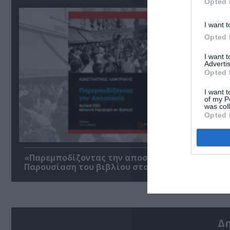
Opted 
I want t
Opted 
I want 
Advertis
Opted 
I want t
of my P
was col
Opted 
«Παρεμποδίζοντας την αποστασία, Ιουλιανά 196
Παρουσίαση του βιβλίου στο Μεταξουργείο
Δ