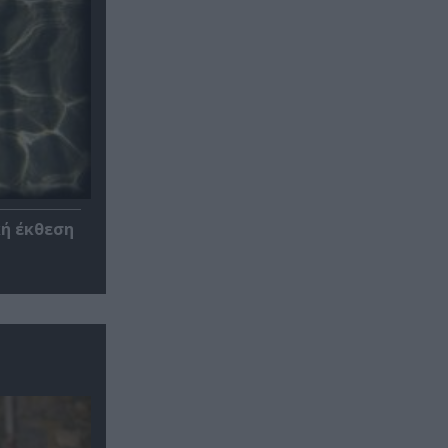
κή έκθεση