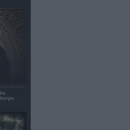
έα
θέατρο