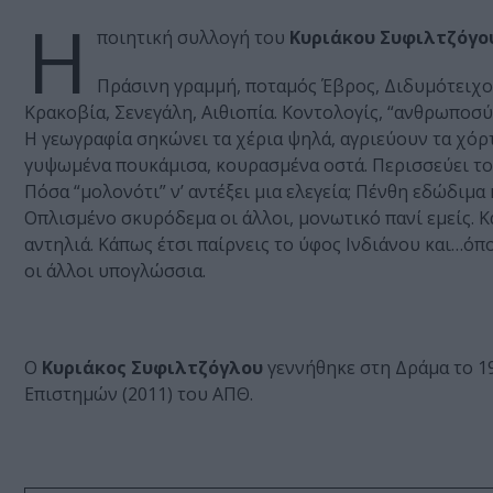
Η
ποιητική συλλογή του
Κυριάκου Συφιλτζόγο
Πράσινη γραμμή, ποταμός Έβρος, Διδυμότειχο,
Κρακοβία, Σενεγάλη, Αιθιοπία. Κοντολογίς, “ανθρωποσύ
Η γεωγραφία σηκώνει τα χέρια ψηλά, αγριεύουν τα χόρτ
γυψωμένα πουκάμισα, κουρασμένα οστά. Περισσεύει το 
Πόσα “μολονότι” ν’ αντέξει μια ελεγεία; Πένθη εδώδιμα 
Οπλισμένο σκυρόδεμα οι άλλοι, μονωτικό πανί εμείς. Κά
αντηλιά. Κάπως έτσι παίρνεις το ύφος Ινδιάνου και…όπο
οι άλλοι υπογλώσσια.
Ο
Κυριάκος Συφιλτζόγλου
γεννήθηκε στη Δράμα το 19
Επιστημών (2011) του ΑΠΘ.