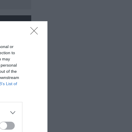
sonal or
ection to
ou may
 personal
out of the
 downstream
B’s List of