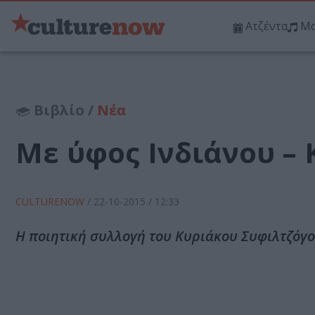
Ατζέντα
Μο
Βιβλίο /
Νέα
Με ύφος Ινδιάνου –
CULTURENOW
/
22-10-2015
/ 12:33
Η ποιητική συλλογή του Κυριάκου Συφιλτζόγου