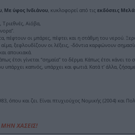
υ
,
Με ύφος Ινδιάνου
, κυκλοφορεί από τις
εκδόσεις Μελά
 Τριεθνές, Αϊόβα,
νορα”.
α, πέφτουν οι μπάρες, πέφτει και η στάθμη του νερού. Ξε
αίμα, ξεφλουδίζουν οι λέξεις, -δόντια καρφώνουν σημασίε
και αποικιακά.
πως έτσι γίνεται “σημαία” το δέρμα. Κάπως έτσι κάνει το 
υ υπάρχει καπνός, υπάρχει και φωτιά. Κατά τ’ άλλα, ζήσαμε
83, όπου και ζει. Είναι πτυχιούχος Νομικής (2004) και Πο
ΜΗΝ ΧΑΣΕΙΣ!