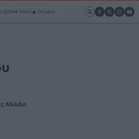
τιβάλ
Παιδί
Θέματα
ου
ις Μελάνι