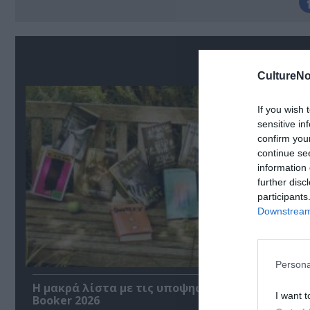
Σ
CultureNo
If you wish 
sensitive in
confirm you
continue se
information 
further disc
participants
Downstream 
Persona
Η μακρά λίστα με τις υποψηφιότητες για το Βρ
I want t
Booker 2026