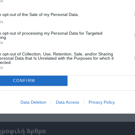
In
o opt-out of the Sale of my Personal Data.
In
to opt-out of processing my Personal Data for Targeted
ing.
In
o opt-out of Collection, Use, Retention, Sale, and/or Sharing
ersonal Data that Is Unrelated with the Purposes for which it
lected.
In
CONFIRM
5»:
Σπύρος Κακατσάκης – Ανακρίνοντας το Σκο
Παρουσίαση του βιβλίου στα Public Συντάγ
Data Deletion
Data Access
Privacy Policy
ημοφιλή Άρθρα