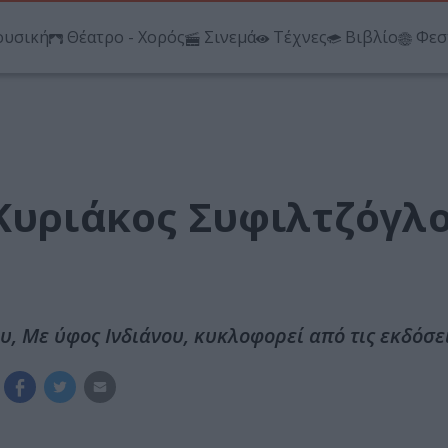
υσική
Θέατρο - Χορός
Σινεμά
Τέχνες
Βιβλίο
Φεσ
 Κυριάκος Συφιλτζόγλ
, Με ύφος Ινδιάνου, κυκλοφορεί από τις εκδόσε