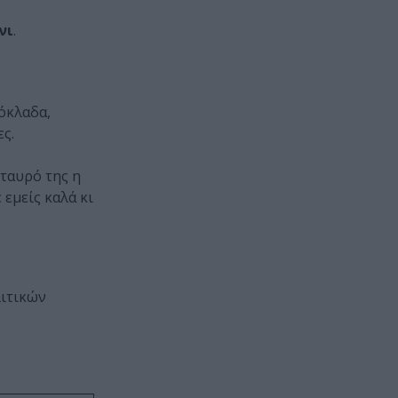
νι
.
ρόκλαδα,
ς.
σταυρό της η
 εμείς καλά κι
λιτικών