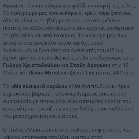
Gazarte
, την πιο κόσμια και φιλόξενη σκηνή της πόλης.
Το πρόγραμμα μας ανανεώθηκε κι εμείς πάμε ξανά σαν
άλλοτε αλλά με το βλέμμα στραμμένο στο μέλλον
(κατιτίς το αλλοτινόν άλλωστε δεν έρχεται μονάχα από
το χθες αλλά και από το αύριο). Το κάλεσμα μας είναι
ανοιχτό στο φιλόκαλο κοινό και όχι μόνο!
Διακεκριμένοι θιασώτες και ανανεωτές του είδους
έχουν ήδη ανταποκριθεί και έτσι θα υποδεχτούμε τους
Γιώργη Χριστοδούλου
και
Στάθη Δρογώση
στις 16
Μαΐου και
Πέννυ Μπαλτατζή
και
Lou is
στις 24 Μαΐου.
Το
«Με ελαφριά καρδιά»
είναι ένα πένθιμο κι όμως
εορταστικό βαριετέ – ένα υπερθέαμα σε οικονομική
συσκευασία με επικεφαλής δύο έμπειρους σολίστ που
όμως αλίμονο, μοιάζουν να μην διδάχτηκαν πολλά από
την μακρόχρονη εμπειρία τους.
Ο τίτλος άλλωστε είναι ένας καθαρός ευφημισμός που
μάλλον αποπροσανατολίζει, μια που στην