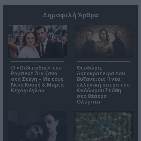
Δημοφιλή Άρθρα
O «Οιδίποδας» του
Θεοδώρα,
Ρόμπερτ Άικ ξανά
Αυτοκράτειρα του
στη Στέγη – Με τους
Βυζαντίου: Η νέα
Νίκο Κουρή & Μαρία
ελληνική όπερα του
Κεχαγιόγλου
Θεόδωρου Στάθη
στο θέατρο
Ολύμπια