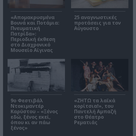
«Απομακρυσμένα
25 αναγνωστικές
Βουνά και Ποτάμια:
προτάσεις για τον
Πνευματική
Αύγουστο
Πατρίδα»:
Περιοδική έκθεση
στο Διαχρονικό
Μουσείο Αίγινας
9ο Φεστιβάλ
«ΖΗΤΩ τα λαϊκά
Ντοκιμαντέρ
κορίτσια!», του
Καρύστου – «Ξένος
Παντελή Αμπαζή
εδώ, ξένος εκεί,
στο Θέατρο
όπου κι αν πάω
Ρεματιάς
ξένος»