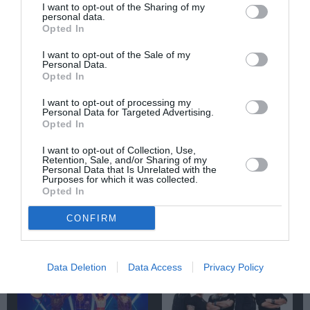
ΣΥΝΑΥΛΙΕΣ 2025
I want to opt-out of the Sharing of my
personal data.
Opted In
Newsletter
I want to opt-out of the Sale of my
Κάθε βδομάδα στο e-mail σας τα τελευταία νέα για
Personal Data.
την Τέχνη και τον Πολιτισμό!
Opted In
I want to opt-out of processing my
Personal Data for Targeted Advertising.
Opted In
I want to opt-out of Collection, Use,
Retention, Sale, and/or Sharing of my
Ακολουθήστε το Culturenow.gr
Personal Data that Is Unrelated with the
Purposes for which it was collected.
Opted In
CONFIRM
Σχετικά Άρθρα
Data Deletion
Data Access
Privacy Policy