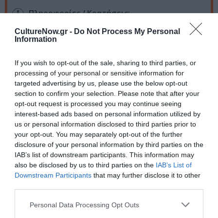
Πληροφορίες / Κρατήσεις:
Τηλ.: 21 0346 0347 |
gazarte.gr
CultureNow.gr -
Do Not Process My Personal
Information
Ακολουθήστε το Culturenow.gr στο
Google News
και
If you wish to opt-out of the sale, sharing to third parties, or
μάθετε πρώτοι όλες τις ειδήσεις
processing of your personal or sensitive information for
targeted advertising by us, please use the below opt-out
Δείτε όλα τα
τελευταία νέα
για την Τέχνη και τον
section to confirm your selection. Please note that after your
Πολιτισμό στο
Culturenow.gr
opt-out request is processed you may continue seeing
interest-based ads based on personal information utilized by
us or personal information disclosed to third parties prior to
Νέοι Διαγωνισμοί
❯
your opt-out. You may separately opt-out of the further
disclosure of your personal information by third parties on the
Tags
IAB’s list of downstream participants. This information may
also be disclosed by us to third parties on the
IAB’s List of
ΓΙΩΡΓΗΣ ΧΡΙΣΤΟΔΟΥΛΟΥ
ΔΩΡΟΣ ΔΗΜΟΣΘΕΝΟΥΣ
Downstream Participants
that may further disclose it to other
third parties.
ΕΝΤΕΧΝΟ - ΛΑΪΚΟ - ΠΑΡΑΔΟΣΙΑΚΗ
ΜΑΝΩΛΗΣ ΦΑΜΕΛΛΟΣ
ΠΕΝΝΥ ΜΠΑΛΤΑΤΖΗ
ΣΤΑΘΗΣ ΔΡΟΓΩΣΗΣ
Personal Data Processing Opt Outs