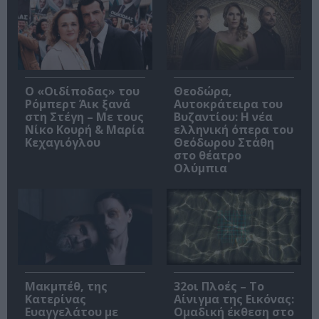
O «Οιδίποδας» του
Θεοδώρα,
Ρόμπερτ Άικ ξανά
Αυτοκράτειρα του
στη Στέγη – Με τους
Βυζαντίου: Η νέα
Νίκο Κουρή & Μαρία
ελληνική όπερα του
Κεχαγιόγλου
Θεόδωρου Στάθη
στο θέατρο
Ολύμπια
Μακμπέθ, της
32οι Πλοές – Το
Κατερίνας
Αίνιγμα της Εικόνας:
Ευαγγελάτου με
Ομαδική έκθεση στο