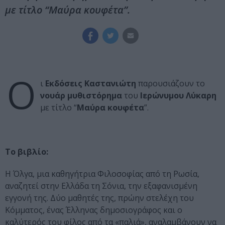
με τίτλο “Μαύρα κουφέτα”.
Ο
ι
Εκδόσεις Καστανιώτη
παρουσιάζουν το
νουάρ μυθιστόρημα
του
Ιερώνυμου Λύκαρη
με τίτλο “
Μαύρα κουφέτα
”.
Το βιβλίο:
Η Όλγα, μια καθηγήτρια Φιλοσοφίας από τη Ρωσία,
αναζητεί στην Ελλάδα τη Σόνια, την εξαφανισμένη
εγγονή της. Δύο μαθητές της, πρώην στελέχη του
Κόμματος, ένας Έλληνας δημοσιογράφος και ο
καλύτερός του φίλος από τα «παλιά», αναλαμβάνουν να