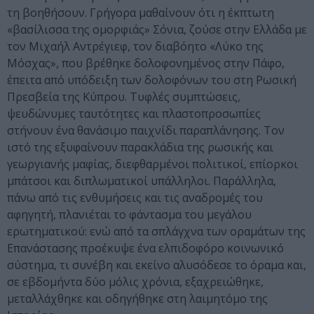
τη βοηθήσουν. Γρήγορα μαθαίνουν ότι η έκπτωτη
«βασίλισσα της ομορφιάς» Σόνια, ζούσε στην Ελλάδα με
τον Μιχαήλ Αντρέγιεφ, τον διαβόητο «Λύκο της
Μόσχας», που βρέθηκε δολοφονημένος στην Πάφο,
έπειτα από υπόδειξη των δολοφόνων του στη Ρωσική
Πρεσβεία της Κύπρου. Τυφλές συμπτώσεις,
ψευδώνυμες ταυτότητες και πλαστοπροσωπίες
στήνουν ένα θανάσιμο παιχνίδι παραπλάνησης. Τον
ιστό της εξυφαίνουν παρακλάδια της ρωσικής και
γεωργιανής μαφίας, διεφθαρμένοι πολιτικοί, επίορκοι
μπάτσοι και διπλωματικοί υπάλληλοι. Παράλληλα,
πάνω από τις ενθυμήσεις και τις αναδρομές του
αφηγητή, πλανιέται το φάντασμα του μεγάλου
ερωτηματικού: ενώ από τα σπλάγχνα των οραμάτων της
Επανάστασης προέκυψε ένα ελπιδοφόρο κοινωνικό
σύστημα, τι συνέβη και εκείνο αλυσόδεσε το όραμα και,
σε εβδομήντα δύο μόλις χρόνια, εξαχρειώθηκε,
μεταλλάχθηκε και οδηγήθηκε στη λαιμητόμο της