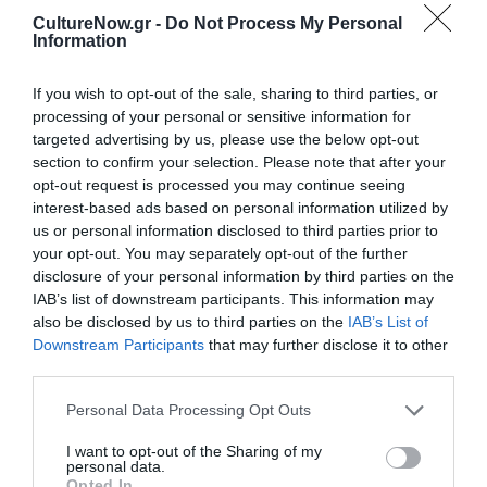
ΠΛΗΡΟΦΟΡΙΕΣ ΕΚΔΟΣΗΣ:
CultureNow.gr -
Do Not Process My Personal
Information
ISBN: 978-960-03-5522-2 , σελ. 416 , €14,00
If you wish to opt-out of the sale, sharing to third parties, or
Ακολουθήστε το Culturenow.gr στο
Google News
και
processing of your personal or sensitive information for
μάθετε πρώτοι όλες τις ειδήσεις
targeted advertising by us, please use the below opt-out
section to confirm your selection. Please note that after your
Δείτε όλα τα
τελευταία νέα
για την Τέχνη και τον
opt-out request is processed you may continue seeing
Πολιτισμό στο
Culturenow.gr
interest-based ads based on personal information utilized by
us or personal information disclosed to third parties prior to
your opt-out. You may separately opt-out of the further
Νέοι Διαγωνισμοί
❯
disclosure of your personal information by third parties on the
IAB’s list of downstream participants. This information may
Tags
also be disclosed by us to third parties on the
IAB’s List of
Downstream Participants
that may further disclose it to other
ΕΚΔΟΣΕΙΣ ΚΑΣΤΑΝΙΩΤΗ
ΙΕΡΩΝΥΜΟΣ ΛΥΚΑΡΗΣ
third parties.
ΠΕΖΟΓΡΑΦΙΑ
Personal Data Processing Opt Outs
I want to opt-out of the Sharing of my
Newsletter
personal data.
Opted In