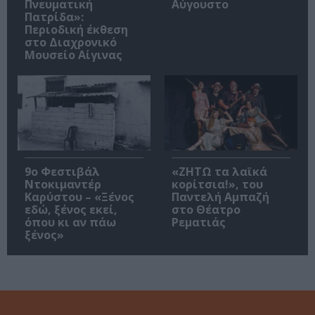
Πνευματική
Αύγουστο
Πατρίδα»:
Περιοδική έκθεση
στο Διαχρονικό
Μουσείο Αίγινας
9ο Φεστιβάλ
«ΖΗΤΩ τα λαϊκά
Ντοκιμαντέρ
κορίτσια!», του
Καρύστου – «Ξένος
Παντελή Αμπαζή
εδώ, ξένος εκεί,
στο Θέατρο
όπου κι αν πάω
Ρεματιάς
ξένος»