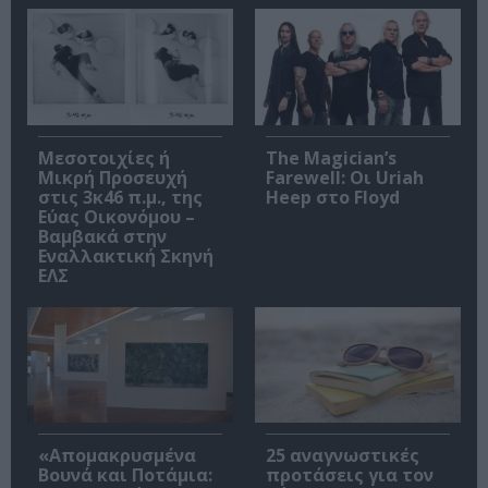
Μεσοτοιχίες ή
The Magician’s
Μικρή Προσευχή
Farewell: Οι Uriah
στις 3κ46 π.μ., της
Heep στο Floyd
Εύας Οικονόμου –
Βαμβακά στην
Εναλλακτική Σκηνή
ΕΛΣ
«Απομακρυσμένα
25 αναγνωστικές
Βουνά και Ποτάμια:
προτάσεις για τον