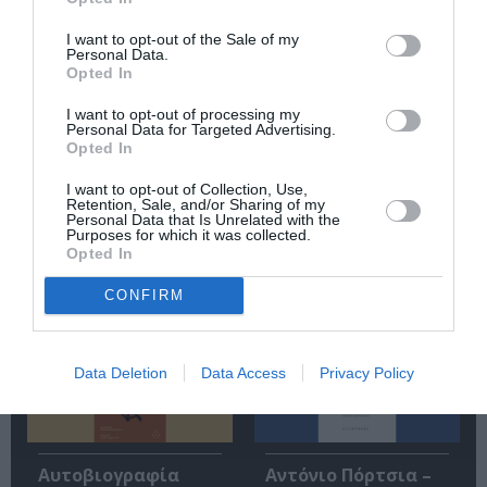
Κάθε βδομάδα στο e-mail σας τα τελευταία νέα για
την Τέχνη και τον Πολιτισμό!
I want to opt-out of the Sale of my
Personal Data.
Opted In
I want to opt-out of processing my
Personal Data for Targeted Advertising.
Opted In
Ακολουθήστε το Culturenow.gr
I want to opt-out of Collection, Use,
Retention, Sale, and/or Sharing of my
Personal Data that Is Unrelated with the
Purposes for which it was collected.
Opted In
Σχετικά Άρθρα
CONFIRM
Data Deletion
Data Access
Privacy Policy
Αυτοβιογραφία
Αντόνιο Πόρτσια –