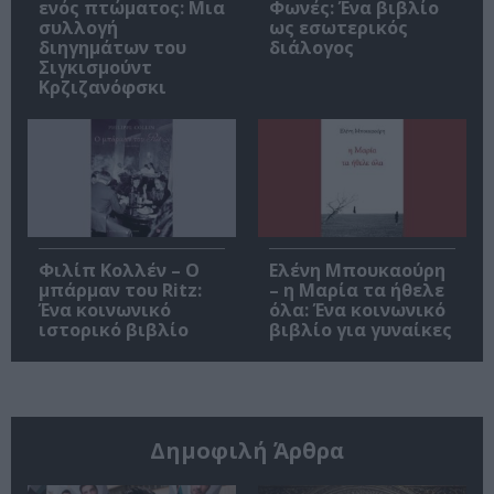
ενός πτώματος: Μια
Φωνές: Ένα βιβλίο
συλλογή
ως εσωτερικός
διηγημάτων του
διάλογος
Σιγκισμούντ
Κρζιζανόφσκι
Φιλίπ Κολλέν – Ο
Ελένη Μπουκαούρη
μπάρμαν του Ritz:
– η Μαρία τα ήθελε
Ένα κοινωνικό
όλα: Ένα κοινωνικό
ιστορικό βιβλίο
βιβλίο για γυναίκες
Δημοφιλή Άρθρα