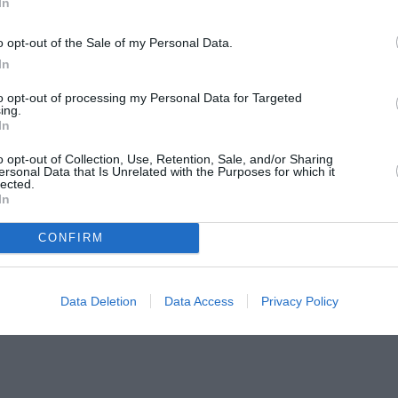
In
o opt-out of the Sale of my Personal Data.
In
κλας
to opt-out of processing my Personal Data for Targeted
ing.
φορετικές τεχνικές που θα προέλθουν από τις έννοιες του
In
σεων μέσω μουσικών αρχών.
o opt-out of Collection, Use, Retention, Sale, and/or Sharing
ersonal Data that Is Unrelated with the Purposes for which it
lected.
 σκηνοθέτες, μουσικούς, όσους δραστηριοποιούνται στο θέ
In
υθμό και τη μουσικότητα στις παραστάσεις τους.
CONFIRM
 Τρίτη 11 Απριλίου 2023
Data Deletion
Data Access
Privacy Policy
α 10 & Τρίτη 11 Απριλίου 2023