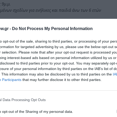
 9μ.μ.
ένων σχεδίων για ενήλικες και παιδιά άνω των 6 ετών
ί για λίγο από την αναταραχή του, ένας συγγραφέας προσπ
α όνειρά του ζωντανεύουν τα αντικείμενα γύρω του και οι
w.gr -
Do Not Process My Personal Information
to opt-out of the sale, sharing to third parties, or processing of your per
κουκλοθέατρο” παρόλο που του είναι πολύ συμπαθής. Όπως
formation for targeted advertising by us, please use the below opt-out s
ίων ψευδαίσθησης, η οποία δίνει χώρο στην κατανόηση το
r selection. Please note that after your opt-out request is processed y
ί σε μια ψευδαίσθηση. Αυτή είναι απλά η αρχή της μουσική
eing interest-based ads based on personal information utilized by us or
disclosed to third parties prior to your opt-out. You may separately opt-
ολαβεί σε κάθε διαδικασία ως βασικό στοιχείο δραματουρ
losure of your personal information by third parties on the IAB’s list of
πέδων κατανόησης, ειρωνείας και πρόκλησης μέσω της κού
. This information may also be disclosed by us to third parties on the
IA
Participants
that may further disclose it to other third parties.
l Data Processing Opt Outs
o opt-out of the Sharing of my personal data.