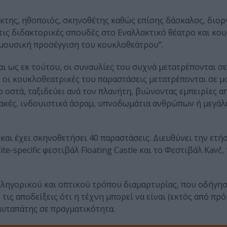
ίκτης, ηθοποιός, σκηνοθέτης καθώς επίσης δάσκαλος, διο
τις διδακτορικές σπουδές στο Εναλλακτικό θέατρο και κο
 μουσική προσέγγιση του κουκλοθεάτρου”.
αι ως εκ τούτου, οι συναυλίες του συχνά μετατρέπονται σε
, οι κουκλοθεατρικές του παραστάσεις μετατρέπονται σε μ
ο οστά, ταξιδεύει ανά τον πλανήτη, βιώνοντας εμπειρίες α
λακές, ινδουιστικά άσραμ, υπνοδωμάτια ανθρώπων ή μεγάλ
και έχει σκηνοθετήσει 40 παραστάσεις. Διευθύνει την ετή
te-specific φεστιβάλ Floating Castle και το Φεστιβάλ Kavč,
 αλληγορικού και οπτικού τρόπου διαμαρτυρίας, που οδήγη
τις αποδείξεις ότι η τέχνη μπορεί να είναι (εκτός από πρ
 αυταπάτης σε πραγματικότητα.