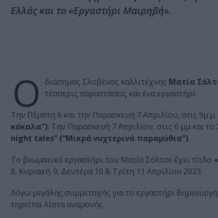
Ελλάς και το «Εργαστήρι Μαιρηβή».
Ο
διάσημος Σλοβένος καλλιτέχνης
Ματία Σόλτ
τέσσερις παραστάσεις και ένα εργαστήρι.
Την Πέμπτη 6 και την Παρασκευή 7 Απριλίου, στις 9μ.μ
κόκαλα”)
. Την Παρασκευή 7 Απριλίου, στις 6 μμ και τ
night tales” (“Μικρά νυχτερινά παραμύθια”)
.
Το βιωματικό εργαστήρι του Ματία Σόλτσε έχει τίτλο
«
8, Κυριακή-9, Δευτέρα 10 & Τρίτη 11 Απριλίου 2023.
Λόγω μεγάλης συμμετοχής για το εργαστήρι δημιουργήθη
τηρείται λίστα αναμονής.