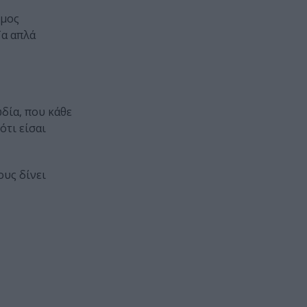
υμος
Τα απλά
δία, που κάθε
ότι είσαι
ους δίνει