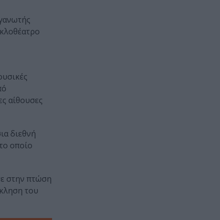
ργανωτής
υκλοθέατρο
ουσικές
πό
ες αίθουσες
σια διεθνή
 το οποίο
σε στην πτώση
όκληση του