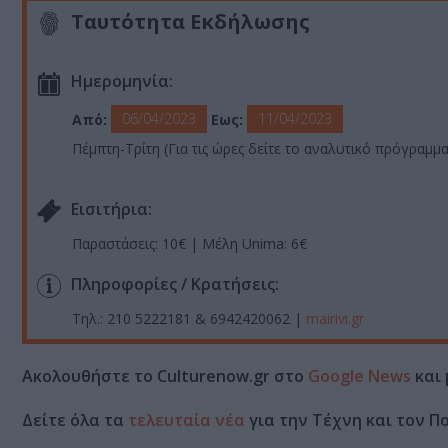
Ταυτότητα Εκδήλωσης
Ημερομηνία:
06/04/2023
11/04/2023
Από:
Εως:
Πέμπτη-Τρίτη (Για τις ώρες δείτε το αναλυτικό πρόγραμμα
Eισιτήρια:
Παραστάσεις: 10€ | Μέλη Unima: 6€
Πληροφορίες / Κρατήσεις:
Τηλ.: 210 5222181 & 6942420062 |
mairivi.gr
Ακολουθήστε το Culturenow.gr στο
Google News
και 
Δείτε όλα τα
τελευταία νέα
για την Τέχνη και τον Π