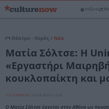
Ατζέντα
Μο
Θέατρο - Χορός /
Νέα
Ματία Σόλτσε: Η Uni
«Εργαστήρι Μαιρηβή
κουκλοπαίκτη και μ
CULTURENOW
/
23-03-2023
/ 12:56
Ο Ματία Σόλτσε έρχεται στην Αθήνα ως προσ