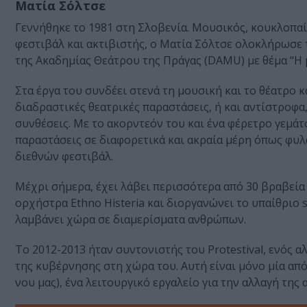
Ματία Σόλτσε
Γεννήθηκε το 1981 στη Σλοβενία. Μουσικός, κουκλοπα
φεστιβάλ και ακτιβιστής, ο Ματία Σόλτσε ολοκλήρωσε 
της Ακαδημίας Θεάτρου της Πράγας (DAMU) με θέμα “Η
Στα έργα του συνδέει στενά τη μουσική και το θέατρο κ
διαδραστικές θεατρικές παραστάσεις, ή και αντίστροφα
συνθέσεις. Με το ακορντεόν του και ένα φέρετρο γεμάτ
παραστάσεις σε διαφορετικά και ακραία μέρη όπως φυ
διεθνών φεστιβάλ.
Μέχρι σήμερα, έχει λάβει περισσότερα από 30 βραβεία 
ορχήστρα Ethno Histeria και διοργανώνει το υπαίθριο si
λαμβάνει χώρα σε διαμερίσματα ανθρώπων.
Το 2012-2013 ήταν συντονιστής του Protestival, ενός
της κυβέρνησης στη χώρα του. Αυτή είναι μόνο μία από 
νου μας), ένα λειτουργικό εργαλείο για την αλλαγή της