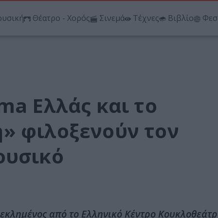
υσική
Θέατρο - Χορός
Σινεμά
Τέχνες
Βιβλίο
Φεσ
ma Ελλάς και το
» φιλοξενούν τον
ουσικό
κεκλημένος από το Ελληνικό Κέντρο Κουκλοθεάτ