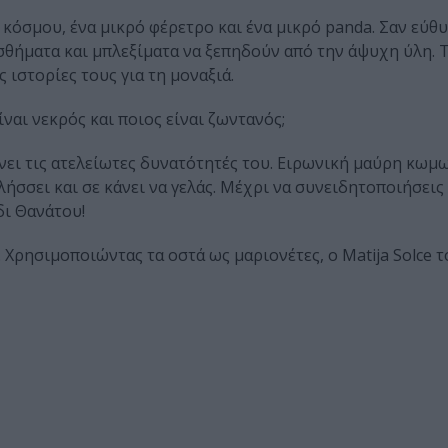
 κόσμου, ένα μικρό φέρετρο και ένα μικρό panda. Σαν εύθ
σθήματα και μπλεξίματα να ξεπηδούν από την άψυχη ύλη. 
 ιστορίες τους για τη μοναξιά.
ίναι νεκρός και ποιος είναι ζωντανός;
νει τις ατελείωτες δυνατότητές του. Ειρωνική μαύρη κωμω
ήσσει και σε κάνει να γελάς. Μέχρι να συνειδητοποιήσεις 
δι Θανάτου!
 Χρησιμοποιώντας τα οστά ως μαριονέτες, ο Matija Solce τ