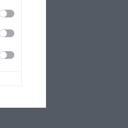
 ρυθμού, του
ατρο και τις