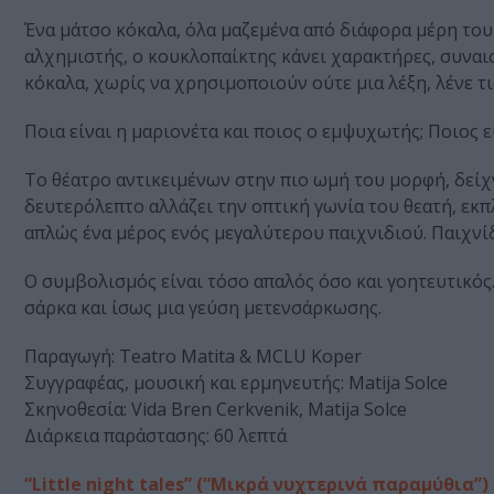
Ένα μάτσο κόκαλα, όλα μαζεμένα από διάφορα μέρη του
αλχημιστής, ο κουκλοπαίκτης κάνει χαρακτήρες, συναι
κόκαλα, χωρίς να χρησιμοποιούν ούτε μια λέξη, λένε τις
Ποια είναι η μαριονέτα και ποιος ο εμψυχωτής; Ποιος ε
Το θέατρο αντικειμένων στην πιο ωμή του μορφή, δείχ
δευτερόλεπτο αλλάζει την οπτική γωνία του θεατή, εκπλ
απλώς ένα μέρος ενός μεγαλύτερου παιχνιδιού. Παιχνί
Ο συμβολισμός είναι τόσο απαλός όσο και γοητευτικός.
σάρκα και ίσως μια γεύση μετενσάρκωσης.
Παραγωγή: Teatro Matita & MCLU Koper
Συγγραφέας, μουσική και ερμηνευτής: Matija Solce
Σκηνοθεσία: Vida Bren Cerkvenik, Matija Solce
Διάρκεια παράστασης: 60 λεπτά
“Little night tales” (“Μικρά νυχτερινά παραμύθια”)