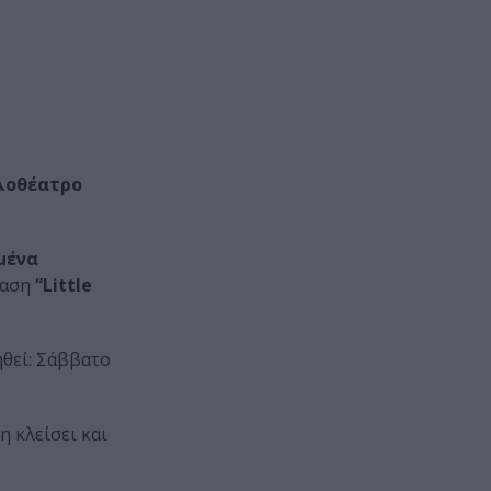
λοθέατρο
μένα
σταση
“Little
θεί: Σάββατο
 κλείσει και