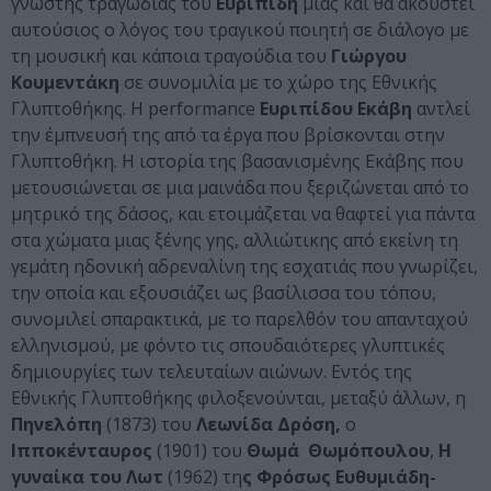
γνωστής τραγωδίας του
Ευριπίδη
μιας και θα ακουστεί
αυτούσιος ο λόγος του τραγικού ποιητή σε διάλογο με
τη μουσική και κάποια τραγούδια του
Γιώργου
Κουμεντάκη
σε συνομιλία με το χώρο της Εθνικής
Γλυπτοθήκης. Η performance
Ευριπίδου Εκάβη
αντλεί
την έμπνευσή της από τα έργα που βρίσκονται στην
Γλυπτοθήκη. Η ιστορία της βασανισμένης Εκάβης που
μετουσιώνεται σε μια μαινάδα που ξεριζώνεται από το
μητρικό της δάσος, και ετοιμάζεται να θαφτεί για πάντα
στα χώματα μιας ξένης γης, αλλιώτικης από εκείνη τη
γεμάτη ηδονική αδρεναλίνη της εσχατιάς που γνωρίζει,
την οποία και εξουσιάζει ως βασίλισσα του τόπου,
συνομιλεί σπαρακτικά, με το παρελθόν του απανταχού
ελληνισμού, με φόντο τις σπουδαιότερες γλυπτικές
δημιουργίες των τελευταίων αιώνων. Εντός της
Εθνικής Γλυπτοθήκης φιλοξενούνται, μεταξύ άλλων, η
Πηνελόπη
(1873) του
Λεωνίδα Δρόση,
ο
Ιπποκένταυρος
(1901) του
Θωμά Θωμόπουλου
,
Η
γυναίκα του Λωτ
(1962) τη
ς Φρόσως Ευθυμιάδη-