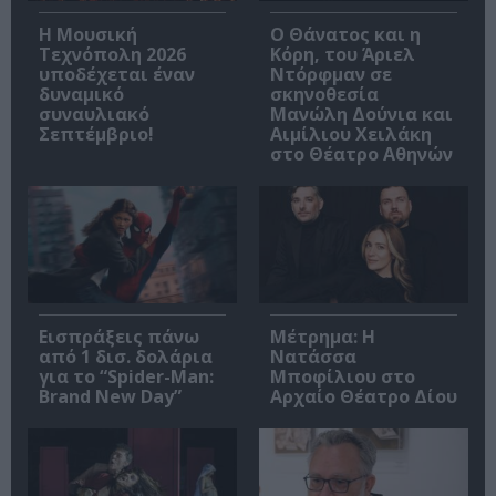
Η Μουσική
Ο Θάνατος και η
Τεχνόπολη 2026
Κόρη, του Άριελ
υποδέχεται έναν
Ντόρφμαν σε
δυναμικό
σκηνοθεσία
συναυλιακό
Μανώλη Δούνια και
Σεπτέμβριο!
Αιμίλιου Χειλάκη
στο Θέατρο Αθηνών
Εισπράξεις πάνω
Μέτρημα: Η
από 1 δισ. δολάρια
Νατάσσα
για το “Spider-Man:
Μποφίλιου στο
Brand New Day”
Αρχαίο Θέατρο Δίου