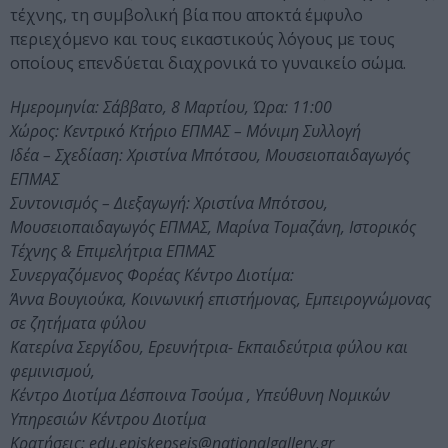
τέχνης, τη συμβολική βία που αποκτά έμφυλο
περιεχόμενο και τους εικαστικούς λόγους με τους
οποίους επενδύεται διαχρονικά το γυναικείο σώμα.
Ημερομηνία: Σάββατο, 8 Μαρτίου, Ώρα: 11:00
Χώρος: Κεντρικό Κτήριο ΕΠΜΑΣ – Μόνιμη Συλλογή
Ιδέα – Σχεδίαση: Χριστίνα Μπότσου, Μουσειοπαιδαγωγός
ΕΠΜΑΣ
Συντονισμός – Διεξαγωγή: Χριστίνα Μπότσου,
Μουσειοπαιδαγωγός ΕΠΜΑΣ, Μαρίνα Τομαζάνη, Ιστορικός
Τέχνης & Επιμελήτρια ΕΠΜΑΣ
Συνεργαζόμενος Φορέας Κέντρο Διοτίμα:
Άννα Βουγιούκα, Κοινωνική επιστήμονας, Εμπειρογνώμονας
σε ζητήματα φύλου
Κατερίνα Σεργίδου, Ερευνήτρια- Εκπαιδεύτρια φύλου και
φεμινισμού,
Κέντρο Διοτίμα Δέσποινα Τσούμα , Υπεύθυνη Νομικών
Υπηρεσιών Κέντρου Διοτίμα
Κρατήσεις: edu.episkepseis@nationalgallery.gr