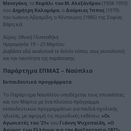
Μενεγάκη
, το
Κεφάλι του Μ. Αλεξάνδρου
(1958-1993)
του
Δημήτρη Καλαμάρα
, ο
Δούρειος Ίππος
(1970)
του Ιωάννη Αβραμίδη, ο Κένταυρος (1985) της Σοφίας
Βάρη κ.ά.
Χώρος: Εθνική Γλυπτοθήκη
Ημερομηνία: 19 – 23 Μαρτίου
Διαβάστε εδώ αναλυτικά το δελτίο τύπου, τους συντελεστές
και την ταυτότητα της παράστασης
Παράρτημα ΕΠΜΑΣ – Ναύπλιο
Εκπαιδευτικά προγράμματα
Το Παράρτημα Ναυπλίου υποδέχεται τους επισκέπτες
και τον Μάρτιο με ένα πλούσιο πρόγραμμα
εκπαιδευτικών προγραμμάτων για παιδιά σχολικής
ηλικίας, με αφορμή τις περιοδικές εκθέσεις
«Οι
Αγωνιστές του ‘21»
του
Γιάννη Ψυχοπαίδη, «Ο
Αγώνας των Ελλήνων για την Ανεξαρτησία-1821
»