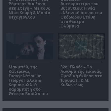
Ρόμπερτ Άικ ξανά
Αυτοκράτειρα του
στη Στέγη – Με τους
Βυζαντίου: Η νέα
Νίκο Κουρή & Μαρία
ελληνική όπερα του
Κεχαγιόγλου
Θεόδωρου Στάθη
στο θέατρο
Ολύμπια
Μακμπέθ, της
32οι Πλοές – Το
Κατερίνας
Αίνιγμα της Εικόνας:
Ευαγγελάτου με
Ομαδική έκθεση στο
Γιώργο Γάλλο &
Ίδρυμα Π. & Μ.
Καρυοφυλλιά
Κυδωνιέως
Καραμπέτη στο
Θέατρο Βασιλάκου