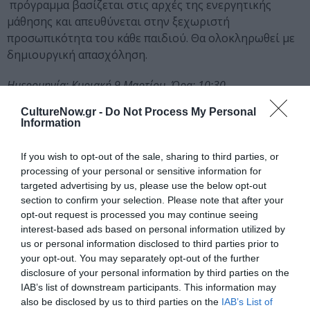
πρόγραμμα βασίζεται στις αρχές της ενεργητικής
μάθησης και απευθύνεται στην ξεχωριστή
προσωπικότητα του κάθε παιδιού. Θα ολοκληρωθεί με
δημιουργική απασχόληση.
Ημερομηνία: Κυριακή 9 Μαρτίου, Ώρα: 10:30
Σχεδίαση & Διεξαγωγή: Φρύνη Καρζή, Μουσειοπαιδαγωγός
CultureNow.gr -
Do Not Process My Personal
ΕΠΜΑΣ | Κρατήσεις: ekarzi@nationalgallery.gr
Information
Κόστος Προγράμματος: 8€
Παιδιά ηλικίας: 4-8 ετών
If you wish to opt-out of the sale, sharing to third parties, or
processing of your personal or sensitive information for
Ξεναγήσεις για το κοινό – Κεντρικό Κτήριο
targeted advertising by us, please use the below opt-out
section to confirm your selection. Please note that after your
Η ιστορική και κοινωνική ζωγραφική σε έργα του
opt-out request is processed you may continue seeing
19ου αιώνα
interest-based ads based on personal information utilized by
us or personal information disclosed to third parties prior to
Σε συνέχεια του κύκλου των θεματικών ξεναγήσεων θα
your opt-out. You may separately opt-out of the further
disclosure of your personal information by third parties on the
δούμε και θα αντιπαραβάλουμε έργα Ελλήνων και
IAB’s list of downstream participants. This information may
ξένων καλλιτεχνών, που μέσα από τα έργα τους
also be disclosed by us to third parties on the
IAB’s List of
δημιουργούν εικόνες εξιδανίκευσης και στηλίτευσης