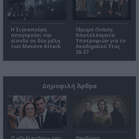
Η Σιγκαπούρη
Ίδρυμα Ωνάση:
απαγορεύει την
Αποτελέσματα
είσοδο σε δύο μέλη
Υποτροφιών για το
των Massive Attack
Ακαδημαϊκό Έτος
26-27
Δημοφιλή Άρθρα
O «Οιδίποδας» του
Θεοδώρα,