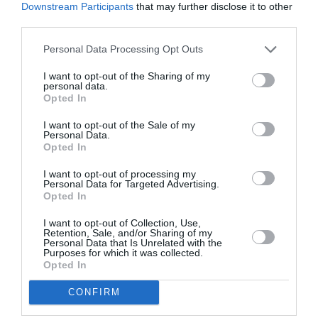
Downstream Participants
that may further disclose it to other
της κοινωνίας στην οποία ζουν και δημιουργούν. Θα
third parties.
δούμε πώς οι καλλιτέχνες επιλέγουν να πλάσουν
μορφές ηρώων και τεράτων από τις αρχές έως τα μέσα
Personal Data Processing Opt Outs
του 19ου αιώνα. Αφετηρία μας θα είναι οι ιστορικές
I want to opt-out of the Sharing of my
σκηνές του
Θεόδωρου Βρυζάκη
(1814 ή 1819 – 1878),
personal data.
Opted In
οι οποίες θα μας οδηγήσουν στην περιοδική έκθεση
του μουσείου με τα 80 χαρακτικά του
Francisco Goya
I want to opt-out of the Sale of my
(1746 – 1828) από την σειρά
, Los Caprichos.
Personal Data.
Opted In
Ημερομηνία: Σάββατο 15 Μαρτίου, Ώρα: 12:00
I want to opt-out of processing my
Χώρος: Κεντρικό Κτήριο ΕΠΜΑΣ – Μόνιμη Συλλογή
Personal Data for Targeted Advertising.
Opted In
Σχεδίαση & Διεξαγωγή: Μαρίνα Τομαζάνη, Ιστορικός τέχνης &
Επιμελήτρια ΕΠΜΑΣ
I want to opt-out of Collection, Use,
Retention, Sale, and/or Sharing of my
Κρατήσεις: edu.episkepseis@nationalgallery.gr
Personal Data that Is Unrelated with the
Purposes for which it was collected.
Εθνική Γλυπτοθήκη
Opted In
CONFIRM
Ξενάγηση στη μόνιμη έκθεση