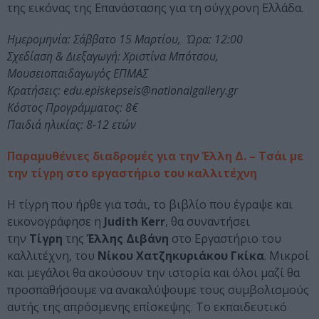
της εικόνας της Επανάστασης για τη σύγχρονη Ελλάδα.
Ημερομηνία: Σάββατο 15 Μαρτίου, Ώρα: 12:00
Σχεδίαση & Διεξαγωγή: Χριστίνα Μπότσου,
Μουσειοπαιδαγωγός ΕΠΜΑΣ
Κρατήσεις: edu.episkepseis@nationalgallery.gr
Κόστος Προγράμματος: 8€
Παιδιά ηλικίας: 8-12 ετών
Παραμυθένιες διαδρομές για την Έλλη Δ. – Τσάι με
την τίγρη στο εργαστήριο του καλλιτέχνη
H τίγρη που ήρθε για τσάι, το βιβλίο που έγραψε και
εικονογράφησε η
Judith Kerr
, θα συναντήσει
την
Τίγρη
της
Έλλης Διβάνη
στο Εργαστήριο του
καλλιτέχνη, του
Νίκου Χατζηκυριάκου Γκίκα
. Μικροί
και μεγάλοι θα ακούσουν την ιστορία και όλοι μαζί θα
προσπαθήσουμε να ανακαλύψουμε τους συμβολισμούς
αυτής της απρόσμενης επίσκεψης. Το εκπαιδευτικό