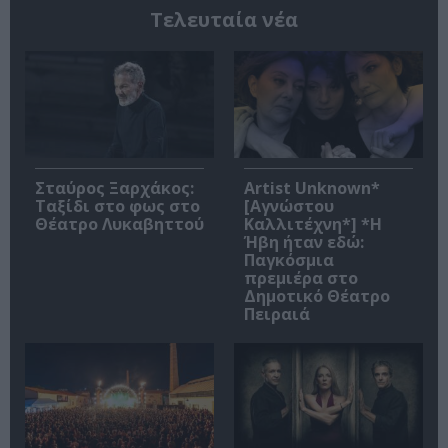
Τελευταία νέα
Σταύρος Ξαρχάκος:
Artist Unknown*
Ταξίδι στο φως στο
[Αγνώστου
Θέατρο Λυκαβηττού
Καλλιτέχνη*] *Η
Ήβη ήταν εδώ:
Παγκόσμια
πρεμιέρα στο
Δημοτικό Θέατρο
Πειραιά