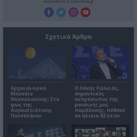
Ακολουθήστε το Culturenow.gr
Σχετικά Άρθρα
Αρχαιολογικό
Ο Λάκης Χαλκιάς,
Μουσείο
σημαντικός
Θεσσαλονίκης: Στο
εκπρόσωπος της
φως της
μουσικής μας
Αυγουστιάτικης
παράδοσης, πέθανε
Πανσελήνου
σε ηλικία 82 ετών