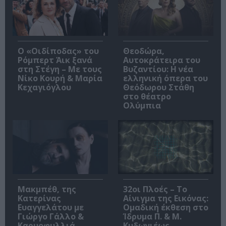
O «Οιδίποδας» του
Θεοδώρα,
Ρόμπερτ Άικ ξανά
Αυτοκράτειρα του
στη Στέγη – Με τους
Βυζαντίου: Η νέα
Νίκο Κουρή & Μαρία
ελληνική όπερα του
Κεχαγιόγλου
Θεόδωρου Στάθη
στο θέατρο
Ολύμπια
Μακμπέθ, της
32οι Πλοές – Το
Κατερίνας
Αίνιγμα της Εικόνας:
Ευαγγελάτου με
Ομαδική έκθεση στο
Γιώργο Γάλλο &
Ίδρυμα Π. & Μ.
Καρυοφυλλιά
Κυδωνιέως