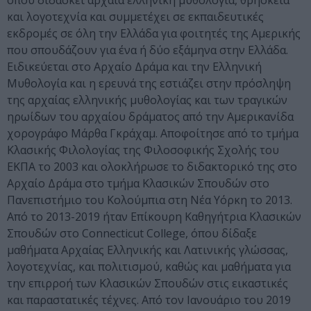
όπου διδάσκει αρχαία ελληνική μυθολογία, θρησκεία
και λογοτεχνία και συμμετέχει σε εκπαιδευτικές
εκδρομές σε όλη την Ελλάδα για φοιτητές της Αμερικής
που σπουδάζουν για ένα ή δύο εξάμηνα στην Ελλάδα.
Ειδικεύεται στο Αρχαίο Δράμα και την Ελληνική
Μυθολογία και η ερευνά της εστιάζει στην πρόσληψη
της αρχαίας ελληνικής μυθολογίας και των τραγικών
ηρωίδων του αρχαίου δράματος από την Αμερικανίδα
χορογράφο Μάρθα Γκράχαμ. Αποφοίτησε από το τμήμα
Κλασικής Φιλολογίας της Φιλοσοφικής Σχολής του
ΕΚΠΑ το 2003 και ολοκλήρωσε το διδακτορικό της στο
Αρχαίο Δράμα στο τμήμα Κλασικών Σπουδών στο
Πανεπιστήμιο του Κολούμπια στη Νέα Υόρκη το 2013.
Από το 2013-2019 ήταν Επίκουρη Καθηγήτρια Κλασικών
Σπουδών στο Connecticut College, όπου δίδαξε
μαθήματα Αρχαίας Ελληνικής και Λατινικής γλώσσας,
λογοτεχνίας, και πολιτισμού, καθώς και μαθήματα για
την επιρροή των Κλασικών Σπουδών στις εικαστικές
και παραστατικές τέχνες. Από τον Ιανουάριο του 2019