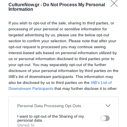
Ανώτερη Επαγγελματική Σχολή «Άννα Πέτροβα» και
CultureNow.gr -
Do Not Process My Personal
αποφοίτησε από το Τμήμα Γαλλικής Γλώσσας και
Information
Φιλολογίας της Φιλοσοφικής Σχολής του ΕΚΠΑ.
Ολοκλήρωσε το Επαγγελματικό και Μεταπτυχιακό
If you wish to opt-out of the sale, sharing to third parties, or
Πρόγραμμα σπουδών ως υπότροφος στην σχολή της
processing of your personal or sensitive information for
targeted advertising by us, please use the below opt-out
Martha Graham στην Νέα Υόρκη. Υπήρξε μέλος της
section to confirm your selection. Please note that after your
χορευτικής ομάδας Martha Graham Dance Ensemble
opt-out request is processed you may continue seeing
(1995-2000) καθώς και μέλος του διδακτικού
interest-based ads based on personal information utilized by
προσωπικού της ομώνυμης σχολής στην Νέα Υόρκη
us or personal information disclosed to third parties prior to
(1998-2000). Υπήρξε μέλος του εκπαιδευτικού
your opt-out. You may separately opt-out of the further
προσωπικού της Κρατικής Σχολής Ορχηστικής Τέχνης
disclosure of your personal information by third parties on the
(2002-2021) όπου δίδασκε τεχνική και ρεπερτόριο
IAB’s list of downstream participants. This information may
also be disclosed by us to third parties on the
IAB’s List of
Graham και συνεργάζεται σταθερά με την Ανώτερη
Downstream Participants
that may further disclose it to other
Επαγγελματική Σχολή «ΧοροΧρόνος», το Fix Dance
third parties.
Studio και το Dance Athens. Παραδίδει σεμινάρια της
τεχνικής σε επαγγελματικές σχολές σε Αθήνα,
Personal Data Processing Opt Outs
Θεσσαλονίκη και Λάρισα καθώς και σε ερασιτεχνικά
I want to opt-out of the Sharing of my
τμήματα όλων των ηλικιών στην Ελλάδα και την Κύπρο.
personal data.
Σε συνεργασία με το Martha Graham Dance Company,
Opted In