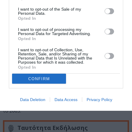
αναλαμβάνει να διδάξει, αναβιώσει και παρουσιάσει
I want to opt-out of the Sale of my
ολοκληρωμένα έργα ή αποσπάσματα του ρεπερτορίου
Personal Data.
της χορογράφου στην Αμερική (New York City Center),
Opted In
την Ελλάδα (Ηρώδειο, Μέγαρο Μουσικής Αθηνών,
I want to opt-out of processing my
Φεστιβάλ Αθηνών/Πειραιώς 260), την Γαλλία
Personal Data for Targeted Advertising.
Opted In
(Conservatoire de Paris), τη Βοσνία
(Sarajevo/Tanzelarija), την Ουγγαρία (Hungarian Dance
I want to opt-out of Collection, Use,
University/Budapest Dance Festival), το Βέλγιο και την
Retention, Sale, and/or Sharing of my
Personal Data that Is Unrelated with the
Τουρκία (Izmir International Festival). Σε συνεργασία με
Purposes for which it was collected.
Opted In
τον Οργανισμό Movement Migration, διδάσκει από τον
Αύγουστο του ’20 διαδικτυακά σεμινάρια της τεχνικής
CONFIRM
Graham σε χορευτές από Αμερική, Ευρώπη και Ασία.
Είναι ιδρυτικό μέλος, καλλιτεχνική διευθύντρια και
χορογράφος της ομάδας χορού «ΑΡΘΡΩΣΙΣ», με την
Data Deletion
Data Access
Privacy Policy
οποία παρουσιάζει έργα της σε Ελλάδα και Αμερική από
το 2003.
Ταυτότητα Εκδήλωσης