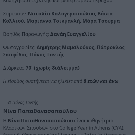
Καθηγήτρια τεχνικής και ρεπερτορίου Γκράχαμ
Χορεύουν:
Ναταλία Καλογεροπούλου, Βάσια
Κολλιού, Μαριάννα Τσικμανλή, Μάρα Τσούρμα
Βοηθός Παραγωγής:
Δανάη Ευαγγελίου
Φωτογραφίες:
Δημήτρης Μαμαλούκος, Πάτροκλος
Σκαφίδας, Πάνος Ταντής
Διάρκεια:
70′ (χωρίς διάλειμμα)
Η είσοδος συστήνεται για ηλικίες από
8 ετών και άνω
© Πάνος Ταντής
Νίνα Παπαθανασοπούλου
Η
Νίνα Παπαθανασοπούλου
είναι καθηγήτρια
Κλασικών Σπουδών στο College Year in Athens (CYA),