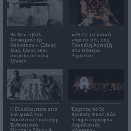
9ο Φεστιβάλ
«ΖΗΤΩ τα λαϊκά
Ντοκιμαντέρ
κορίτσια!», του
Καρύστου – «Ξένος
Παντελή Αμπαζή
εδώ, ξένος εκεί,
στο Θέατρο
όπου κι αν πάω
Ρεματιάς
ξένος»
Η Ελλάδα μέσα από
Έρχεται το 5ο
τον φακό του
Διεθνές Φεστιβάλ
Νικόλαου Τομπάζη:
Κινηματογράφου
Έκθεση στο
Κεφαλονιάς
Μουσείο Πάνου &
«Κύματα»