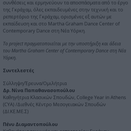
συνθέσεις και ερμηνεύουν τα αποσπάσματα από το έργο
της Γκράχαμ, όλες εκπαιδευμένες στην τεχνική και το
ρεπερτόριο της Γκράχαμ, ορισμένες εξ αυτών με
εκπαίδευση και στο Martha Graham Dance Center of
Contemporary Dance στη Νέα Υόρκη.
Το project πραγματοποιείται με την υποστήριξη και άδεια
του Martha Graham Center of Contemporary Dance στη Νέα
Υόρκη.
Συντελεστές
Σύλληψη/Έρευνα/Ομιλήτρια
Δρ. Νίνα Παπαθανασοπούλου
Καθηγήτρια Κλασικών Σπουδών, College Year in Athens
(CYA) /Διεθνές Κέντρο Μεσογειακών Σπουδών
(ΔΙ.ΚΕ.ΜΕ.Σ)
Πένυ Διαμαντοπούλου