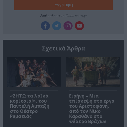
Ακολουθήστε το Culturenow.gr
Σχετικά Άρθρα
«ΖΗΤΩ τα λαϊκά
Ειρήνη – Μια
κορίτσια!», του
επίσκεψη στο έργο
Παντελή Αμπαζή
του Αριστοφάνη,
στο Θέατρο
από τον Νίκο
Ρεματιάς
Καραθάνο στο
Θέατρο Βράχων