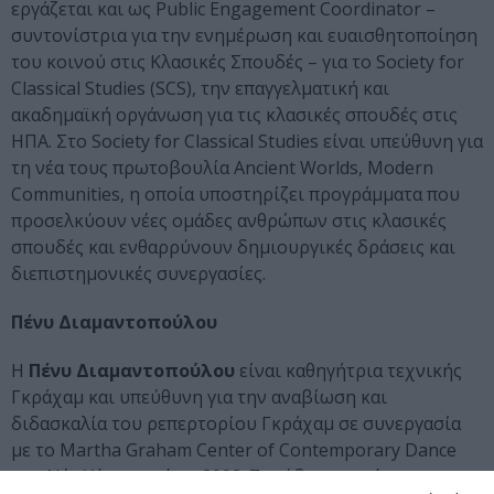
εργάζεται και ως Public Engagement Coordinator –
συντονίστρια για την ενημέρωση και ευαισθητοποίηση
του κοινού στις Κλασικές Σπουδές – για το Society for
Classical Studies (SCS), την επαγγελματική και
ακαδημαϊκή οργάνωση για τις κλασικές σπουδές στις
ΗΠΑ. Στο Society for Classical Studies είναι υπεύθυνη για
τη νέα τους πρωτοβουλία Ancient Worlds, Modern
Communities, η οποία υποστηρίζει προγράμματα που
προσελκύουν νέες ομάδες ανθρώπων στις κλασικές
σπουδές και ενθαρρύνουν δημιουργικές δράσεις και
διεπιστημονικές συνεργασίες.
Πένυ Διαμαντοπούλου
Η
Πένυ Διαμαντοπούλου
είναι καθηγήτρια τεχνικής
Γκράχαμ και υπεύθυνη για την αναβίωση και
διδασκαλία του ρεπερτορίου Γκράχαμ σε συνεργασία
με τo Martha Graham Center of Contemporary Dance
στη Νέα Υόρκη από το 2002. Σπούδασε χορό στην