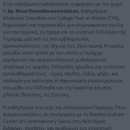
Στην εκδήλωση εναλλάσσεται η αφήγηση με τον χορό.
Η
δρ. Νίνα Παπαθανασοπούλου
, Καθηγήτρια
Κλασικών Σπουδών στο College Year in Athens (CYA),
δημιουργεί και παρουσιάζει μια επιμορφωτική ομιλία
για την τεχνική, το όραμα και το κινητικό λεξιλόγιο της
Γκράχαμ, μία από τις πιο εμβληματικές
προσωπικότητες της τέχνης του 20ού αιώνα. Η ομιλία
εστιάζει στον τρόπο με τον οποίο η Γκράχαμ
ερμήνευσε την αρχαία ελληνική μυθολογία και
ιδιαίτερα τις αρχαίες Ελληνίδες ηρωίδες και τα έντονα
συναισθήματά τους – οργή, πένθος, ζήλια, φόβο, και
επιθυμία για εκδίκηση. Η παρουσίαση επικεντρώνεται
στο μύθο του Οιδίποδα και της Ιοκάστης και στις
χθόνιες θεότητες, τις Ερινύες.
Η καθηγήτρια τεχνικής και ρεπερτορίου Γκράχαμ, Πένυ
Διαμαντοπούλου, σε συνεργασία με τo Martha Graham
Center of Contemporary Dance στη Νέα Υόρκη
διδάσκει, συνθέτει, και αναβιώνει μια χορευτική