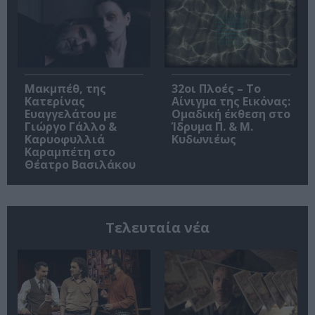
Μακμπέθ, της
32οι Πλοές – Το
Κατερίνας
Αίνιγμα της Εικόνας:
Ευαγγελάτου με
Ομαδική έκθεση στο
Γιώργο Γάλλο &
Ίδρυμα Π. & Μ.
Καρυοφυλλιά
Κυδωνιέως
Καραμπέτη στο
Θέατρο Βασιλάκου
Τελευταία νέα