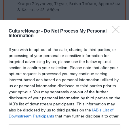
Κέντρο Σύγχρονης Τέχνης Ιλεάνα Τούντα, Αρματολών
& Κλεφτών 48, Αθήνα
Ιλεάνα Τούντα
CultureNow.gr -
Do Not Process My Personal
Information
Πληροφορίες / Κρατήσεις:
Τηλ: 210 6439466 |
art-tounta.gr
If you wish to opt-out of the sale, sharing to third parties, or
processing of your personal or sensitive information for
targeted advertising by us, please use the below opt-out
Ακολουθήστε το Culturenow.gr στο
Google News
και
section to confirm your selection. Please note that after your
μάθετε πρώτοι όλες τις ειδήσεις
opt-out request is processed you may continue seeing
interest-based ads based on personal information utilized by
Δείτε όλα τα
τελευταία νέα
για την Τέχνη και τον
us or personal information disclosed to third parties prior to
Πολιτισμό στο
Culturenow.gr
your opt-out. You may separately opt-out of the further
disclosure of your personal information by third parties on the
Νέοι Διαγωνισμοί
❯
IAB’s list of downstream participants. This information may
also be disclosed by us to third parties on the
IAB’s List of
Downstream Participants
that may further disclose it to other
Tags
third parties.