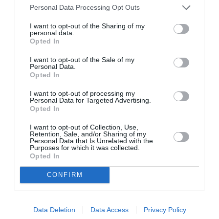
VIDEO ART - INSTALLATIONS
Personal Data Processing Opt Outs
ΓΚΑΛΕΡΙ ΤΕΧΝΗΣ - ΑΙΘΟΥΣΕΣ ΤΕΧΝΗΣ
I want to opt-out of the Sharing of my
personal data.
ΔΗΜΗΤΡΗΣ ΑΝΤΩΝΙΤΣΗΣ
ΕΙΚΑΣΤΙΚΕΣ ΕΚΘΕΣΕΙΣ
Opted In
I want to opt-out of the Sale of my
Newsletter
Personal Data.
Opted In
Κάθε βδομάδα στο e-mail σας τα τελευταία νέα για
την Τέχνη και τον Πολιτισμό!
I want to opt-out of processing my
Personal Data for Targeted Advertising.
Opted In
I want to opt-out of Collection, Use,
Retention, Sale, and/or Sharing of my
Personal Data that Is Unrelated with the
Purposes for which it was collected.
Ακολουθήστε το Culturenow.gr
Opted In
CONFIRM
Σχετικά Άρθρα
Data Deletion
Data Access
Privacy Policy