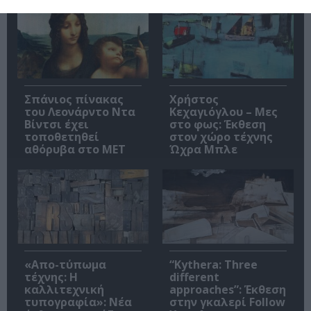
Σπάνιος πίνακας
Χρήστος
του Λεονάρντο Ντα
Κεχαγιόγλου – Μες
Βίντσι έχει
στο φως: Έκθεση
τοποθετηθεί
στον χώρο τέχνης
αθόρυβα στο MET
Ώχρα Μπλε
«Απο-τύπωμα
“Kythera: Three
τέχνης: H
different
καλλιτεχνική
approaches”: Έκθεση
τυπογραφία»: Νέα
στην γκαλερί Follow