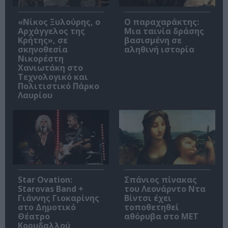
«Νίκος Ξυλούρης, ο
Ο παραχαράκτης:
Αρχάγγελος της
Μια ταινία δράσης
Κρήτης», σε
βασισμένη σε
σκηνοθεσία
αληθινή ιστορία
Νικορέστη
Χανιωτάκη στο
Τεχνολογικό και
Πολιτιστικό Πάρκο
Λαυρίου
Star Ovation:
Σπάνιος πίνακας
Starovas Band +
του Λεονάρντο Ντα
Γιάννης Γιοκαρίνης
Βίντσι έχει
στο Δημοτικό
τοποθετηθεί
Θέατρο
αθόρυβα στο MET
Κορυδαλλού