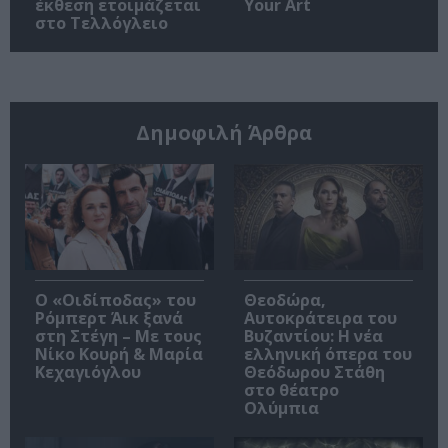
έκθεση ετοιμάζεται
Your Art
στο Τελλόγλειο
Δημοφιλή Άρθρα
O «Οιδίποδας» του
Θεοδώρα,
Ρόμπερτ Άικ ξανά
Αυτοκράτειρα του
στη Στέγη – Με τους
Βυζαντίου: Η νέα
Νίκο Κουρή & Μαρία
ελληνική όπερα του
Κεχαγιόγλου
Θεόδωρου Στάθη
στο θέατρο
Ολύμπια