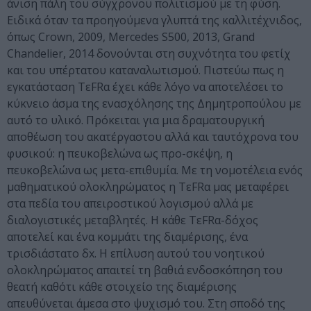
άνιση πάλη του σύγχρονου πολιτισμού με τη φύση.
Ειδικά όταν τα προηγούμενα γλυπτά της καλλιτέχνιδος,
όπως Crown, 2009, Mercedes S500, 2013, Grand
Chandelier, 2014 δονούνται στη συχνότητα του φετίχ
και του υπέρτατου καταναλωτισμού. Πιστεύω πως η
εγκατάσταση TεFRα έχει κάθε λόγο να αποτελέσει το
κύκνειο άσμα της ενασχόλησης της Δημητροπούλου με
αυτό το υλικό. Πρόκειται για μια δραματουργική
αποθέωση του ακατέργαστου αλλά και ταυτόχρονα του
φυσικού: η πευκοβελώνα ως προ-σκέψη, η
πευκοβελώνα ως μετα-επιθυμία. Με τη νομοτέλεια ενός
μαθηματικού ολοκληρώματος η TεFRα μας μεταφέρει
στα πεδία του απειροστικού λογισμού αλλά με
διαλογιστικές μεταβλητές. Η κάθε TεFRα-δόχος
αποτελεί και ένα κομμάτι της διαμέρισης, ένα
τρισδιάστατο δx. Η επίλυση αυτού του νοητικού
ολοκληρώματος απαιτεί τη βαθιά ενδοσκόπηση του
θεατή καθότι κάθε στοιχείο της διαμέρισης
απευθύνεται άμεσα στο ψυχισμό του. Στη σποδό της