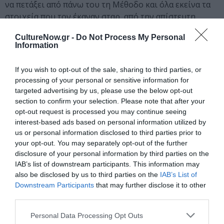
να πετάξει από πάνω του τη Μέθοδο και όλα εκείνα τα
στοιχεία που τον έκαναν σταρ, από την απίστευτη
ομορφάδα του μέχρι την πληθωρική, πολλές φορές
CultureNow.gr -
Do Not Process My Personal
ζωώδη υποκριτική υπόστασή του.
Information
If you wish to opt-out of the sale, sharing to third parties, or
Νονός
processing of your personal or sensitive information for
Απέναντι στο κατεστημένο
targeted advertising by us, please use the below opt-out
section to confirm your selection. Please note that after your
Ο Μπράντο, παρότι η Paramount τον είχε απορρίψει
opt-out request is processed you may continue seeing
για τον ρόλο, τον οποίο πήρε τελικά μετά από την
interest-based ads based on personal information utilized by
us or personal information disclosed to third parties prior to
επιμονή του Κόπολα, θα κερδίσει το δεύτερο Όσκαρ
your opt-out. You may separately opt-out of the further
του, αλλά θα αρνηθεί να παραλάβει το χρυσό
disclosure of your personal information by third parties on the
αγαλματίδιο και θα στείλει στην απονομή ως
IAB’s list of downstream participants. This information may
αντιπρόσωπό του μία νεαρή Ινδιάνα, που θα διαβάσει
also be disclosed by us to third parties on the
IAB’s List of
ένα σύντομο μήνυμά του μπροστά σε ένα έκπληκτο
Downstream Participants
that may further disclose it to other
κοινό και τους αμήχανους παρουσιαστές. Όπως τους
third parties.
ανακοίνωσε η νεαρή Ινδιάνα ηθοποιός Λιτλφέδερ, ο
Personal Data Processing Opt Outs
Μπράντο αρνείται το Όσκαρ σε ένδειξη αλληλεγγύης