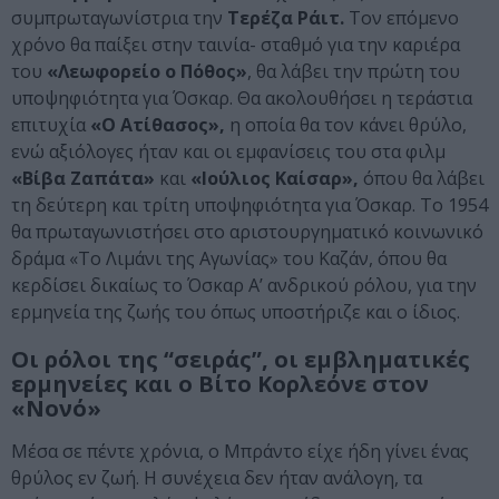
συμπρωταγωνίστρια την
Τερέζα Ράιτ.
Τον επόμενο
χρόνο θα παίξει στην ταινία- σταθμό για την καριέρα
του
«Λεωφορείο ο Πόθος»
, θα λάβει την πρώτη του
υποψηφιότητα για Όσκαρ. Θα ακολουθήσει η τεράστια
επιτυχία
«Ο Ατίθασος»,
η οποία θα τον κάνει θρύλο,
ενώ αξιόλογες ήταν και οι εμφανίσεις του στα φιλμ
«Βίβα Ζαπάτα»
και
«Ιούλιος Καίσαρ»,
όπου θα λάβει
τη δεύτερη και τρίτη υποψηφιότητα για Όσκαρ. Το 1954
θα πρωταγωνιστήσει στο αριστουργηματικό κοινωνικό
δράμα «Το Λιμάνι της Αγωνίας» του Καζάν, όπου θα
κερδίσει δικαίως το Όσκαρ Α’ ανδρικού ρόλου, για την
ερμηνεία της ζωής του όπως υποστήριζε και ο ίδιος.
Οι ρόλοι της “σειράς”, οι εμβληματικές
ερμηνείες και ο Βίτο Κορλεόνε στον
«Νονό»
Μέσα σε πέντε χρόνια, ο Μπράντο είχε ήδη γίνει ένας
θρύλος εν ζωή. Η συνέχεια δεν ήταν ανάλογη, τα