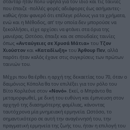
στάνταρ ήταν πολύ υψηλά για τον ίδιο και τις ταινίες
που έπαιζε -πολλές φορές αδιάφορες έως ασήμαντες-
καθώς ήταν φανερό ότι επέλεγε ρόλους για τα χρήματα,
ενώ και η Μέθοδος, απ’ την οποία δεν μπορούσε να
ξεκολλήσει, είχε αρχίσει να φτάνει στα όρια της
μανιέρας. Ωστόσο, έπαιξε και σε σπουδαίες ταινίες
όπως
«Ανταύγειες σε Χρυσά Μάτια»
του
Τζον
Χιούστον
και
«Καταδίωξη»
του
Άρθουρ Πεν
, αλλά
παρότι ήταν καλός έχανε στις συγκρίσεις των πρώτων
ταινιών του.
Μέχρι που θα έρθει η αρχή της δεκαετίας του 70, όταν ο
δαιμόνιος Κόπολα θα τον επιλέξει για τον ρόλο του
Βίτο Κορλεόνε στον
«Νονό»
. Εκεί, ο Μπράντο θα
μεταμορφωθεί, με δική του ευθύνη και έμπνευση στον
αρχηγό της διασημότερης φαμίλιας, κάνοντας
ταυτόχρονα μία μνημειακή ερμηνεία. Ωστόσο, το
σημαντικότερο σε αυτή την αναγέννησή του, την
πραγματική ερμηνεία της ζωής του, ήταν η επιλογή του