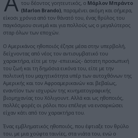
Α
του δέοντος γοητευτικός, ο
Μάρλον Μπράντο
(Marlon Brando)
, παραμένει ακόμη και σήμερα,
είκοσι χρόνια από τον θάνατό του, ένας θρύλος του
παγκόσμιου σινεμά και για πολλούς ως ο μεγαλύτερος
σταρ όλων των εποχών.
Ο Αμερικάνος ηθοποιός έζησε μέσα στην υπερβολή,
δείχνοντας από νέος τον αντισυμβατικό του
χαρακτήρα, είτε με την -επιεικώς- άστατη προσωπική
του ζωή και τη δημόσια εικόνα του, είτε με την
πολιτική του μαχητικότητα υπέρ των αυτοχθόνων της
Αμερικής και τον Αφροαμερικανών και βεβαίως,
εναντίον των ισχυρών της κινηματογραφικής
βιομηχανίας του Χόλιγουντ. Αλλά και ως ηθοποιός,
πολλές φορές οι ρόλοι που επέλεγε να ενσαρκώσει
είχαν κάτι από τον χαρακτήρα του.
Ένας εμβληματικός ηθοποιός, που έφτιαξε τον θρύλο
του, με μια χούφτα ταινίες, στα νιάτα του, ενώ ο