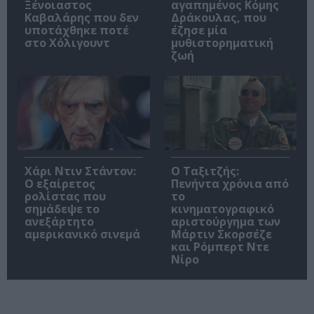
Ξένοιαστος
αγαπημένος Κόμης
Καβαλάρης που δεν
Δράκουλας, που
υποτάχθηκε ποτέ
έζησε μία
στο Χόλιγουντ
μυθιστορηματική
ζωή
Χάρι Ντιν Στάντον:
Ο Ταξιτζής:
Ο εξαίρετος
Πενήντα χρόνια από
ρολίστας που
το
σημάδεψε το
κινηματογραφικό
ανεξάρτητο
αριστούργημα των
αμερικανικό σινεμά
Μάρτιν Σκορσέζε
και Ρόμπερτ Ντε
Νίρο