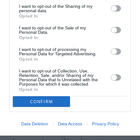
στην κινητοποίηση των Ινδιάνων ακτιβιστών για τον
I want to opt-out of the Sharing of my
τρόπο που απεικονίζονταν στις παραγωγές του
personal data.
Opted In
Χόλιγουντ. Η κίνηση του Μπράντο προκάλεσε μεγάλη
δημοσιότητα, αλλά και την οργή του κατεστημένου στις
I want to opt-out of the Sale of my
Personal Data.
ΗΠΑ, ενώ ο ηθοποιός δέχθηκε απειλές, μέχρι και
Opted In
πυροβολισμούς έξω από το σπίτι του.
I want to opt-out of processing my
Οι ταινές «Τελευταίο Ταγκό στο Παρίσι»
Personal Data for Targeted Advertising.
Opted In
& «Αποκάλυψη Τώρα»
I want to opt-out of Collection, Use,
Αμέσως, μετά θα γυρίσει το αμφιλεγόμενο και
Retention, Sale, and/or Sharing of my
Personal Data that Is Unrelated with the
ιδιαιτέρως προκλητικό για την εποχή του
«Τελευταίο
Purposes for which it was collected.
Ταγκό στο Παρίσι»
του
Μπερνάρντο
Opted In
Μπερτολούτσι
, για το οποίο θα δεχθεί επιθέσεις από
CONFIRM
το φεμινιστικό κίνημα, ενώ ευτυχώς θα έρθει μετά από
έξι χρόνια το αριστουργηματικό αντιπολεμικό δράμα
«Αποκάλυψη Τώρα»
, όπου θα παραδώσει μία
Data Deletion
Data Access
Privacy Policy
σπαραχτική ερμηνεία και μία από τις πιο μυστηριώδεις
εμφανίσεις, στο τέλος της συνταρακτικής ταινίας. Η