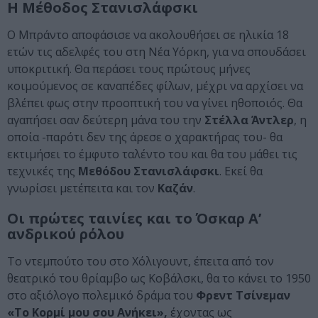
Η Μέθοδος Στανισλάφσκι
Ο Μπράντο αποφάσισε να ακολουθήσει σε ηλικία 18
ετών τις αδελφές του στη Νέα Υόρκη, για να σπουδάσει
υποκριτική. Θα περάσει τους πρώτους μήνες
κοιμούμενος σε καναπέδες φίλων, μέχρι να αρχίσει να
βλέπει φως στην προοπτική του να γίνει ηθοποιός. Θα
αγαπήσει σαν δεύτερη μάνα του την
Στέλλα Άντλερ
, η
οποία -παρότι δεν της άρεσε ο χαρακτήρας του- θα
εκτιμήσει το έμφυτο ταλέντο του και θα του μάθει τις
τεχνικές της
Μεθόδου Στανισλάφσκι
. Εκεί θα
γνωρίσει μετέπειτα και τον
Καζάν
.
Οι πρώτες ταινίες και το Όσκαρ Α’
ανδρικού ρόλου
Το ντεμπούτο του στο Χόλιγουντ, έπειτα από τον
θεατρικό του θρίαμβο ως Κοβάλσκι, θα το κάνει το 1950
στο αξιόλογο πολεμικό δράμα του
Φρεντ Τσίνεμαν
«Το Κορμί μου σου Ανήκει»,
έχοντας ως