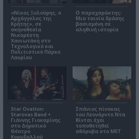
«Νίκος Ξυλούρης, ο
Ο παραχαράκτης:
Αρχάγγελος της
Μια ταινία δράσης
Κρήτης», σε
βασισμένη σε
σκηνοθεσία
αληθινή ιστορία
Νικορέστη
Χανιωτάκη στο
Τεχνολογικό και
Πολιτιστικό Πάρκο
Λαυρίου
Star Ovation:
Σπάνιος πίνακας
Starovas Band +
του Λεονάρντο Ντα
Γιάννης Γιοκαρίνης
Βίντσι έχει
στο Δημοτικό
τοποθετηθεί
Θέατρο
αθόρυβα στο MET
Κορυδαλλού