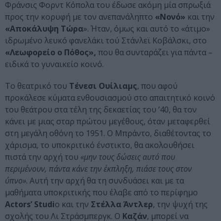
Φράνσις Φορντ Κόπολα του έδωσε ακόμη μία σπρωξιά
προς την κορυφή με τον ανεπανάληπτο
«Νονό»
και την
«Αποκάλυψη Τώρα
». Ήταν, όμως και αυτό το «άτιμο»
ιδρωμένο λευκό φανελάκι τού Στάνλεϊ Κοβάλσκι, στο
«Λεωφορείο ο Πόθος»,
που θα συνταράζει για πάντα –
ειδικά το γυναικείο κοινό.
Το θεατρικό του
Τένεσι Ουίλιαμς
, που αφού
προκάλεσε κύματα ενθουσιασμού στο απαιτητικό κοινό
του θεάτρου στα τέλη της δεκαετίας του ’40, θα τον
κάνει με μιας σταρ πρώτου μεγέθους, όταν μεταφερθεί
στη μεγάλη οθόνη το 1951. Ο Μπράντο, διαθέτοντας το
χάρισμα, το υποκριτικό ένστικτο, θα ακολουθήσει
πιστά την αρχή του
«μην τους δώσεις αυτό που
περιμένουν, πάντα κάνε την έκπληξη, πιάσε τους στον
ύπνο»
. Αυτή την αρχή θα τη συνδυάσει και με τα
μαθήματα υποκριτικής που έλαβε από το περίφημο
Actors’ Studi
o και την
Στέλλα Άντλερ
, την ψυχή της
σχολής του Λι Στράσμπεργκ. Ο
Καζάν
, μπορεί να