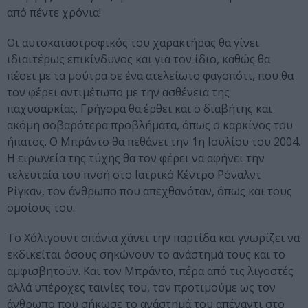
από πέντε χρόνια!
Οι αυτοκαταστροφικός του χαρακτήρας θα γίνει
ιδιαιτέρως επικίνδυνος και για τον ίδιο, καθώς θα
πέσει με τα μούτρα σε ένα ατελείωτο φαγοπότι, που θα
τον φέρει αντιμέτωπο με την ασθένεια της
παχυσαρκίας. Γρήγορα θα έρθει και ο διαβήτης και
ακόμη σοβαρότερα προβλήματα, όπως ο καρκίνος του
ήπατος. Ο Μπράντο θα πεθάνει την 1η Ιουλίου του 2004.
Η ειρωνεία της τύχης θα τον φέρει να αφήνει την
τελευταία του πνοή στο Ιατρικό Κέντρο Ρόναλντ
Ρίγκαν, τον άνθρωπο που απεχθανόταν, όπως και τους
ομοίους του.
Το Χόλιγουντ σπάνια χάνει την παρτίδα και γνωρίζει να
εκδικείται όσους σηκώνουν το ανάστημά τους και το
αμφισβητούν. Και τον Μπράντο, πέρα από τις λιγοστές
αλλά υπέροχες ταινίες του, τον προτιμούμε ως τον
άνθρωπο που σήκωσε το ανάστημά του απέναντι στο