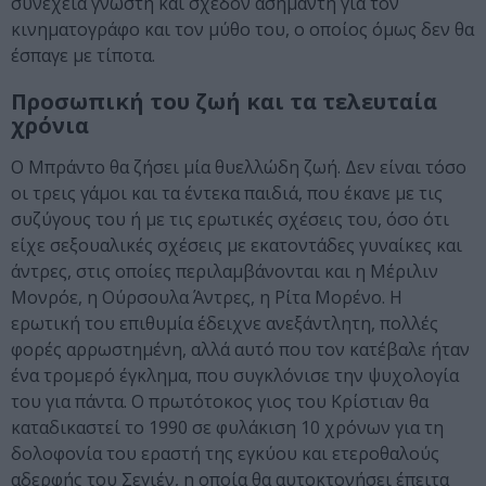
συνέχεια γνωστή και σχεδόν ασήμαντη για τον
κινηματογράφο και τον μύθο του, ο οποίος όμως δεν θα
έσπαγε με τίποτα.
Προσωπική του ζωή και τα τελευταία
χρόνια
Ο Μπράντο θα ζήσει μία θυελλώδη ζωή. Δεν είναι τόσο
οι τρεις γάμοι και τα έντεκα παιδιά, που έκανε με τις
συζύγους του ή με τις ερωτικές σχέσεις του, όσο ότι
είχε σεξουαλικές σχέσεις με εκατοντάδες γυναίκες και
άντρες, στις οποίες περιλαμβάνονται και η Μέριλιν
Μονρόε, η Ούρσουλα Άντρες, η Ρίτα Μορένο. Η
ερωτική του επιθυμία έδειχνε ανεξάντλητη, πολλές
φορές αρρωστημένη, αλλά αυτό που τον κατέβαλε ήταν
ένα τρομερό έγκλημα, που συγκλόνισε την ψυχολογία
του για πάντα. Ο πρωτότοκος γιος του Κρίστιαν θα
καταδικαστεί το 1990 σε φυλάκιση 10 χρόνων για τη
δολοφονία του εραστή της εγκύου και ετεροθαλούς
αδερφής του Σεγιέν, η οποία θα αυτοκτονήσει έπειτα