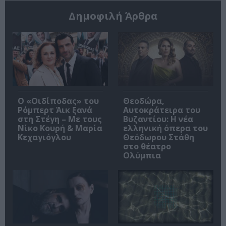
Δημοφιλή Άρθρα
O «Οιδίποδας» του
Θεοδώρα,
Ρόμπερτ Άικ ξανά
Αυτοκράτειρα του
στη Στέγη – Με τους
Βυζαντίου: Η νέα
Νίκο Κουρή & Μαρία
ελληνική όπερα του
Κεχαγιόγλου
Θεόδωρου Στάθη
στο θέατρο
Ολύμπια