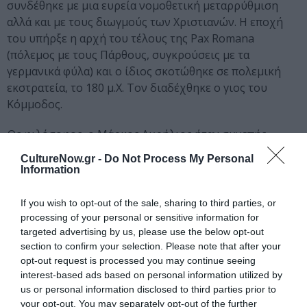
συνδέθηκε με μια ευρεία νομοθετική μεταρρύθμιση
αλλά και με τους διωγμούς των Χριστιανών. Η εποχή
του υπήρξε η αρχή του τέλους της Pax Romana
(πόλεμος με τους Πάρθους, συγκρούσεις με τα
γερμανικά φύλα) και ο ίδιος σκοτώθηκε σε πολεμική
εκστρατεία, το 180 μ.Χ. Τον διαδέχθηκε ο γιος του
Κόμμοδος.
Ως φιλόσοφος, ο Μάρκος Αυρήλιος ήταν συνεπής
εκπρόσωπος του στωικισμού και ένας από τους τρεις
CultureNow.gr -
Do Not Process My Personal
της περίφημης τριανδρίας της Νέας Στοάς, μαζί με τους
Information
δύο άλλους σπουδαίους στωικούς φιλόσοφους, τον
Επίκτητο και τον Σενέκα. Το σύγγραμμά του
«Τα εις
If you wish to opt-out of the sale, sharing to third parties, or
εαυτόν»
γράφτηκε στα ελληνικά και αποτελεί ένα από
processing of your personal or sensitive information for
τα διασημότερα έργα της στωικής φιλοσοφίας.
targeted advertising by us, please use the below opt-out
section to confirm your selection. Please note that after your
opt-out request is processed you may continue seeing
Ταυτότητα
interest-based ads based on personal information utilized by
us or personal information disclosed to third parties prior to
Πληροφορίες έκδοσης:
Εκδόσεις Κάκτος, Σελίδες: 288,
your opt-out. You may separately opt-out of the further