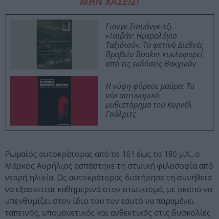
ΜΗΝ ΧΑΣΕΙΣ!
Γιανγκ Σιουάνγκ-τζι –
«Ταϊβάν: Ημερολόγιο
Ταξιδιού»: Το φετινό Διεθνές
Βραβείο Booker κυκλοφορεί
από τις εκδόσεις Βακχικόν
Η νύφη φόρεσε μαύρα: Το
νέο αστυνομικό
μυθιστόρημα του Κορνέλ
Γούλριτς
Ρωμαίος αυτοκράτορας από το 161 έως το 180 μ.Χ., ο
Μάρκος Αυρήλιος ασπάστηκε τη στωική φιλοσοφία από
νεαρή ηλικία. Ως αυτοκράτορας διατήρησε τη συνήθεια
να εξασκείται καθημερινά στον στωικισμό, με σκοπό να
υπενθυμίζει στον ίδιο του τον εαυτό να παραμένει
ταπεινός, υπομονετικός και ανθεκτικός στις δυσκολίες