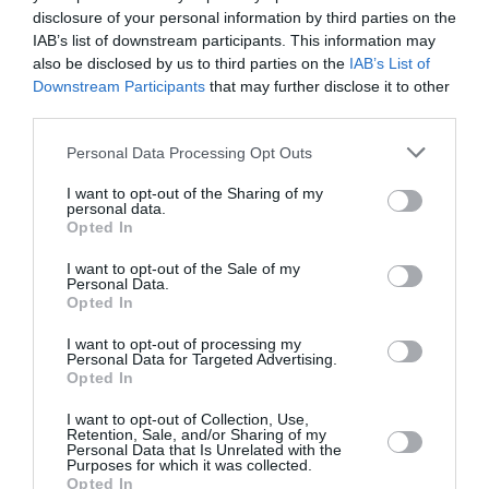
Τιμή: 15,74 €, ISBN: 978-618-215-007-8 | Μετάφραση:
disclosure of your personal information by third parties on the
Γιώργος Προεστός
IAB’s list of downstream participants. This information may
also be disclosed by us to third parties on the
IAB’s List of
Downstream Participants
that may further disclose it to other
Ακολουθήστε το Culturenow.gr στο
Google News
και
third parties.
μάθετε πρώτοι όλες τις ειδήσεις
Personal Data Processing Opt Outs
Δείτε όλα τα
τελευταία νέα
για την Τέχνη και τον
I want to opt-out of the Sharing of my
Πολιτισμό στο
Culturenow.gr
personal data.
Opted In
Νέοι Διαγωνισμοί
❯
I want to opt-out of the Sale of my
Personal Data.
Opted In
Tags
I want to opt-out of processing my
ΔΟΚΙΜΙΑ - ΜΕΛΕΤΕΣ
ΕΚΔΟΣΕΙΣ ΚΑΚΤΟΣ
Personal Data for Targeted Advertising.
Opted In
ΞΕΝΟΙ ΣΥΓΓΡΑΦΕΙΣ
I want to opt-out of Collection, Use,
Retention, Sale, and/or Sharing of my
Newsletter
Personal Data that Is Unrelated with the
Purposes for which it was collected.
Κάθε βδομάδα στο e-mail σας τα τελευταία νέα για
Opted In