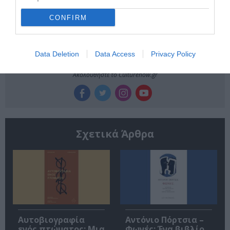
την Τέχνη και τον Πολιτισμό!
CONFIRM
Data Deletion
Data Access
Privacy Policy
Ακολουθήστε το Culturenow.gr
Σχετικά Άρθρα
Αυτοβιογραφία
Αντόνιο Πόρτσια –
ενός πτώματος: Μια
Φωνές: Ένα βιβλίο