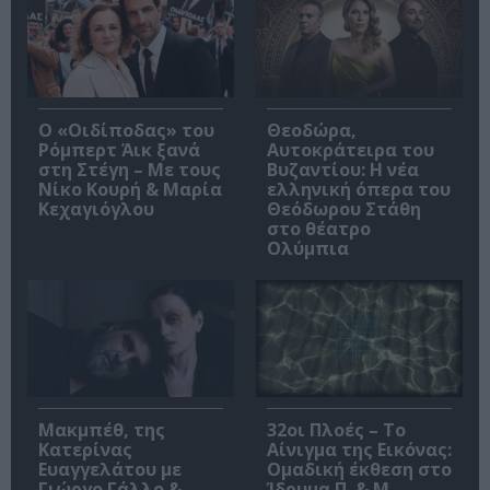
O «Οιδίποδας» του
Θεοδώρα,
Ρόμπερτ Άικ ξανά
Αυτοκράτειρα του
στη Στέγη – Με τους
Βυζαντίου: Η νέα
Νίκο Κουρή & Μαρία
ελληνική όπερα του
Κεχαγιόγλου
Θεόδωρου Στάθη
στο θέατρο
Ολύμπια
Μακμπέθ, της
32οι Πλοές – Το
Κατερίνας
Αίνιγμα της Εικόνας:
Ευαγγελάτου με
Ομαδική έκθεση στο
Γιώργο Γάλλο &
Ίδρυμα Π. & Μ.