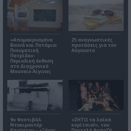
«Απομακρυσμένα
25 αναγνωστικές
Βουνά και Ποτάμια:
προτάσεις για τον
Πνευματική
Αύγουστο
Πατρίδα»:
Περιοδική έκθεση
στο Διαχρονικό
Μουσείο Αίγινας
9ο Φεστιβάλ
«ΖΗΤΩ τα λαϊκά
Ντοκιμαντέρ
κορίτσια!», του
Καρύστου – «Ξένος
Παντελή Αμπαζή