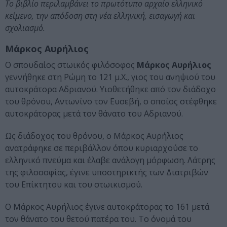
Το βιβλίο περιλαμβάνει το πρωτότυπο αρχαίο ελληνικό
κείμενο, την απόδοση στη νέα ελληνική, εισαγωγή και
σχολιασμό.
Μάρκος Αυρήλιος
Ο σπουδαίος στωικός φιλόσοφος
Μάρκος Αυρήλιος
γεννήθηκε στη Ρώμη το 121 μ.Χ., γιος του ανηψιού του
αυτοκράτορα Αδριανού. Υιοθετήθηκε από τον διάδοχο
του θρόνου, Αντωνίνο τον Ευσεβή, ο οποίος στέφθηκε
αυτοκράτορας μετά τον θάνατο του Αδριανού.
Ως διάδοχος του θρόνου, ο Μάρκος Αυρήλιος
ανατράφηκε σε περιβάλλον όπου κυριαρχούσε το
ελληνικό πνεύμα και έλαβε ανάλογη μόρφωση. Λάτρης
της φιλοσοφίας, έγινε υποστηρικτής των Διατριβών
του Επίκτητου και του στωικισμού.
Ο Μάρκος Αυρήλιος έγινε αυτοκράτορας το 161 μετά
τον θάνατο του θετού πατέρα του. Το όνομά του