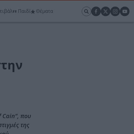
τιβάλ
Παιδί
Θέματα
στην
 Cain”, που
στιγμές της
κού.