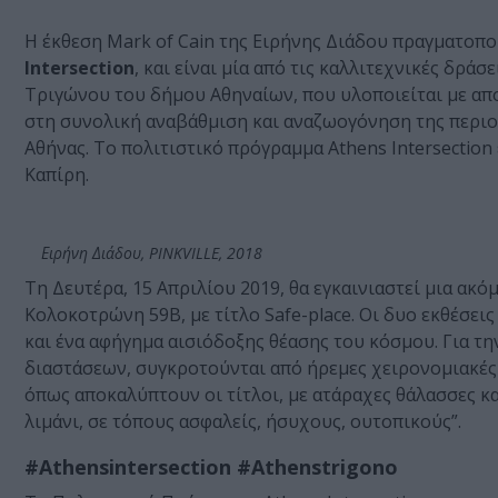
Η έκθεση Mark of Cain της Ειρήνης Διάδου πραγματοπο
Intersection
, και είναι μία από τις καλλιτεχνικές δρ
Τριγώνου του δήμου Αθηναίων, που υλοποιείται με απ
στη συνολική αναβάθμιση και αναζωογόνηση της περιο
Αθήνας. Το πολιτιστικό πρόγραμμα Athens Intersection
Καπίρη.
Ειρήνη Διάδου, PINKVILLE, 2018
Tη Δευτέρα, 15 Απριλίου 2019, θα εγκαινιαστεί μια α
Κολοκοτρώνη 59Β, με τίτλο Safe-place. Οι δυο εκθέσει
και ένα αφήγημα αισιόδοξης θέασης του κόσμου. Για τ
διαστάσεων, συγκροτούνται από ήρεμες χειρονομιακές π
όπως αποκαλύπτουν οι τίτλοι, με ατάραχες θάλασσες κ
λιμάνι, σε τόπους ασφαλείς, ήσυχους, ουτοπικούς”.
#Athensintersection #Athenstrigono