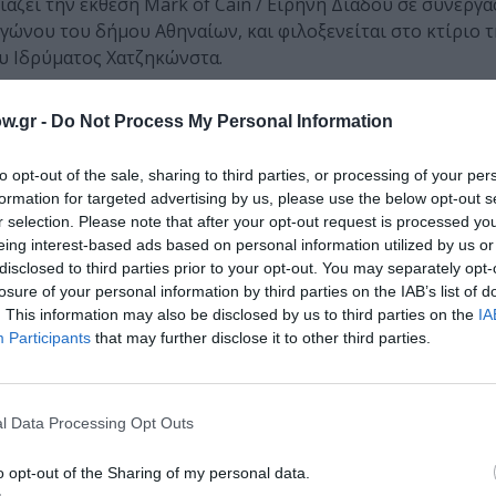
άζει την έκθεση Mark of Cain / Ειρήνη Διάδου σε συνεργα
ώνου του δήμου Αθηναίων, και φιλοξενείται στο κτίριο 
υ Ιδρύματος Χατζηκώνστα.
w.gr -
Do Not Process My Personal Information
018
to opt-out of the sale, sharing to third parties, or processing of your per
formation for targeted advertising by us, please use the below opt-out s
r selection. Please note that after your opt-out request is processed y
eing interest-based ads based on personal information utilized by us or
Τοποθεσία:
disclosed to third parties prior to your opt-out. You may separately opt-
losure of your personal information by third parties on the IAB’s list of
Αποθήκη Χάρτου, Χρυσοσπηλιωτίσσης 3, Αθήνα
. This information may also be disclosed by us to third parties on the
IA
Participants
that may further disclose it to other third parties.
ξιτέλους
Σάββατο
l Data Processing Opt Outs
o opt-out of the Sharing of my personal data.