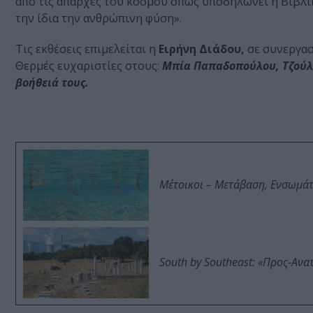
από τις απαρχές του κόσμου όπως υποδηλώνει η Βιβλι
την ίδια την ανθρώπινη φύση».
Τις εκθέσεις επιμελείται η
Ειρήνη Διάδου,
σε συνεργασ
Θερμές ευχαριστίες στους:
Μπία Παπαδοπούλου, Τζούλι
βοήθειά τους.
Μέτοικοι – Μετάβαση, Ενσωμά
South by Southeast: «Προς-Ανα