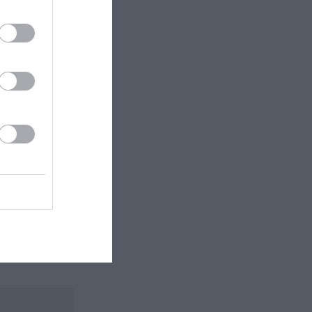
 εδώ!
❯