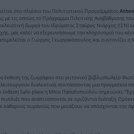
ιείται στο πλαίσιο του Πολιτιστικού Προγράμματος
Athen
άσεις με τις οποίες το Πρόγραμμα Πιλοτικής Αναβάθμισης τ
οκλειστική δωρεά του Ιδρύματος Σταύρος Νιάρχος (ΙΣΝ) κ
χής, μας καλεί να εξερευνήσουμε την κληρονομιά του κέν
 επιμελείται ο Γιώργος Γεωργακόπουλος και συντονίζει η
κόμα έκθεση της ζωγράφου στο γειτονικό βιβλιοπωλείο Φωτ
ς λειτουργούν διαλεκτικά, συντάσσοντας μια πραγματεία π
ην έκθεση Safe-place η Μπία Παπαδοπούλου σημειώνει: “Έρ
ινελιές που αναπτύσσονται σε οριζόντια διάταξη. Πρόκειτ
αι καθαρούς ουρανούς που μοιάζουν να υπόσχονται την άφ