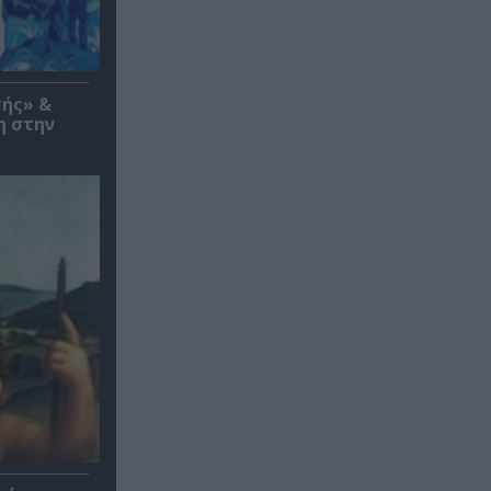
τής» &
η στην