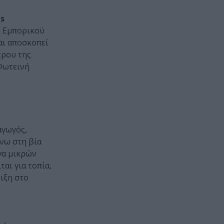
s
ου Εμπορικού
αι αποσκοπεί
τρου της
 Φωτεινή
αγωγός,
άνω στη βία
γα μικρών
αι για τοπία,
ιξη στο