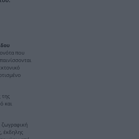
άδου
γονότα που
υπαινίσσονται
εκτονικό
ορτισμένο
 της
ό και
η ζωγραφική
ς, έκδηλης