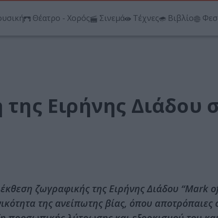
υσική
Θέατρο - Χορός
Σινεμά
Τέχνες
Βιβλίο
Φεσ
η της Ειρήνης Διάδου 
έκθεση ζωγραφικής της Ειρήνης Διάδου “Mark of
νικότητα της ανείπωτης βίας, όπου αποτρόπαιες 
ξη προσωπικής λύτρωσης και εξορκισμού του κα