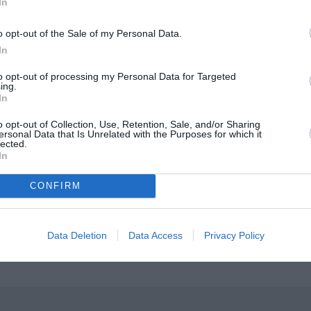
In
o opt-out of the Sale of my Personal Data.
In
pot.com
to opt-out of processing my Personal Data for Targeted
ing.
In
μάθετε πρώτοι όλες τις ειδήσεις
o opt-out of Collection, Use, Retention, Sale, and/or Sharing
ολιτισμό στο
Culturenow.gr
ersonal Data that Is Unrelated with the Purposes for which it
lected.
In
r
Δες
CONFIRM
Data Deletion
Data Access
Privacy Policy
ΕΙΚΑΣΤΙΚΕΣ ΕΚΘΕΣΕΙΣ
ΕΚΘΕΣΗ ΖΩΓΡΑΦΙΚΗΣ
ΖΩΓΡΑΦΙΚΗ