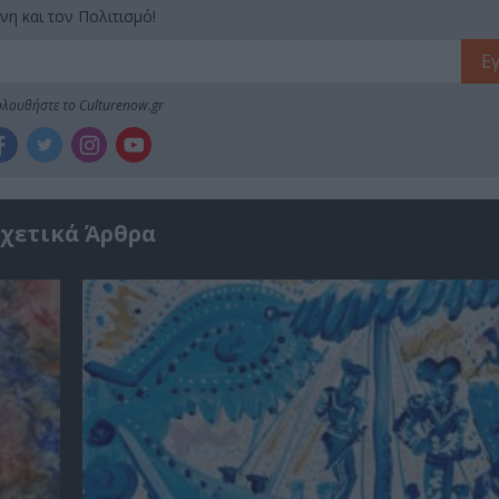
νη και τον Πολιτισμό!
λουθήστε το Culturenow.gr
χετικά Άρθρα