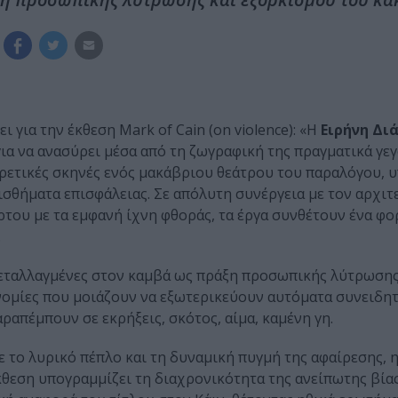
ι για την έκθεση Mark of Cain (on violence): «Η
Ειρήνη Δι
για να ανασύρει μέσα από τη ζωγραφική της πραγματικά γε
αιρετικές σκηνές ενός μακάβριου θεάτρου του παραλόγου, 
αισθήματα επισφάλειας. Σε απόλυτη συνέργεια με τον αρχιτ
του με τα εμφανή ίχνη φθοράς, τα έργα συνθέτουν ένα φ
…
μεταλλαγμένες στον καμβά ως πράξη προσωπικής λύτρωσης
ονομίες που μοιάζουν να εξωτερικεύουν αυτόματα συνειδητ
απέμπουν σε εκρήξεις, σκότος, αίμα, καμένη γη.
ε το λυρικό πέπλο και τη δυναμική πυγμή της αφαίρεσης, 
έκθεση υπογραμμίζει τη διαχρονικότητα της ανείπωτης βία