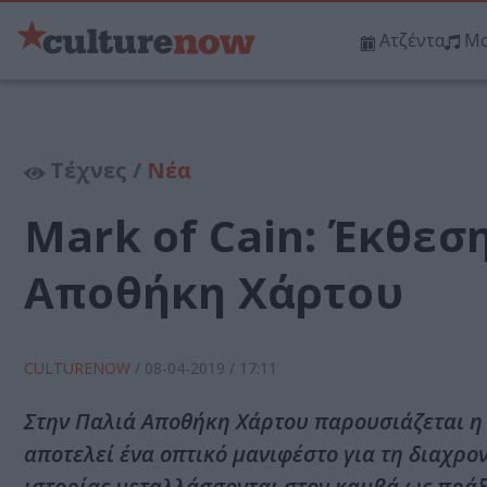
Ατζέντα
Μο
Τέχνες /
Νέα
Mark of Cain: Έκθεσ
Αποθήκη Χάρτου
CULTURENOW
/
08-04-2019
/ 17:11
Στην Παλιά Αποθήκη Χάρτου παρουσιάζεται η 
αποτελεί ένα οπτικό μανιφέστο για τη διαχρο
ιστορίας μεταλλάσσονται στον καμβά ως πρά