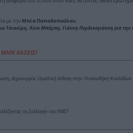
κή αναφορά του τίτλου στον Κάιν, θέτοντας ηθικά ερωτήμ
ία με την
Μπία Παπαδοπούλου.
α Τσιακίρη, Λίνα Μπέμπη, Γιάννη Περδικογιάννη για την
ΜΗΝ ΧΑΣΕΙΣ!
τωση, Δημιουργία: Ομαδική έκθεση στην Πινακοθήκη Κυκλάδων
τολίζοντας τη Συλλογή» του ΕΜΣΤ