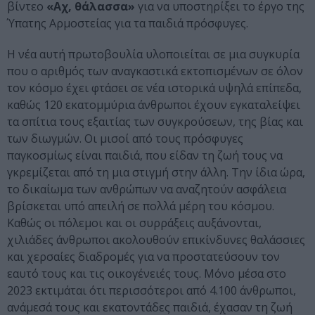
βίντεο
«Αχ, θάλασσα»
για να υποστηρίξει το έργο της
Ύπατης Αρμοστείας για τα παιδιά πρόσφυγες.
Η νέα αυτή πρωτοβουλία υλοποιείται σε μια συγκυρία
που ο αριθμός των αναγκαστικά εκτοπισμένων σε όλον
τον κόσμο έχει φτάσει σε νέα ιστορικά υψηλά επίπεδα,
καθώς 120 εκατομμύρια άνθρωποι έχουν εγκαταλείψει
τα σπίτια τους εξαιτίας των συγκρούσεων, της βίας και
των διωγμών. Οι μισοί από τους πρόσφυγες
παγκοσμίως είναι παιδιά, που είδαν τη ζωή τους να
γκρεμίζεται από τη μια στιγμή στην άλλη. Την ίδια ώρα,
το δικαίωμα των ανθρώπων να αναζητούν ασφάλεια
βρίσκεται υπό απειλή σε πολλά μέρη του κόσμου.
Καθώς οι πόλεμοι και οι συρράξεις αυξάνονται,
χιλιάδες άνθρωποι ακολουθούν επικίνδυνες θαλάσσιες
και χερσαίες διαδρομές για να προστατεύσουν τον
εαυτό τους και τις οικογένειές τους. Μόνο μέσα στο
2023 εκτιμάται ότι περισσότεροι από 4.100 άνθρωποι,
ανάμεσά τους και εκατοντάδες παιδιά, έχασαν τη ζωή