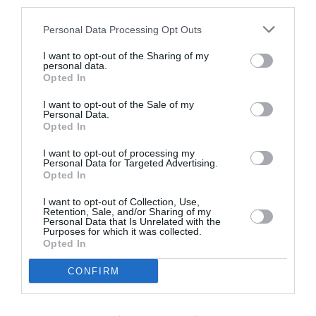
third parties.
είναι ένας παγκόσμιος οργανισμός με αποστολή να
Personal Data Processing Opt Outs
σώζει ανθρώπινες ζωές, να προστατεύει τα δικαιώματα
και να διασφαλίζει ένα καλύτερο μέλλον για τους
I want to opt-out of the Sharing of my
ανθρώπους που αναγκάζονται να εγκαταλείψουν τις
personal data.
Opted In
εστίες τους εξαιτίας των συγκρούσεων και των
διωγμών. Η Ύπατη Αρμοστεία έχει παρουσία στην
I want to opt-out of the Sale of my
Personal Data.
Ελλάδα από το 1952, προσπαθώντας να διασφαλίσει την
Opted In
προστασία και την ένταξη των προσφύγων και των
αιτούντων άσυλο στη χώρα. Η Ύπατη Αρμοστεία έχει
I want to opt-out of processing my
Personal Data for Targeted Advertising.
αναπτύξει πρωτοβουλίες και εργαλεία για τη
Opted In
διασύνδεση των προσφύγων με την αγορά εργασίας και
υλοποιεί προγράμματα επαγγελματικής κατάρτισης,
I want to opt-out of Collection, Use,
Retention, Sale, and/or Sharing of my
εκπαίδευσης και βιοπορισμού. Το Γραφείο στην Ελλάδα
Personal Data that Is Unrelated with the
Purposes for which it was collected.
υλοποιεί επίσης δράσεις ευαισθητοποίησης και
Opted In
συνεργάζεται με τις ελληνικές αρχές, φορείς της
κοινωνίας των πολιτών, πόλεις και δήμους, τον
CONFIRM
ιδιωτικό τομέα, τις τοπικές και τις προσφυγικές
κοινότητες για την προώθηση πολιτικών ένταξης σε