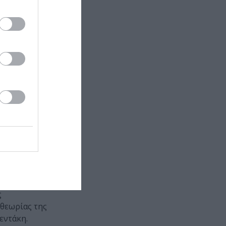
αλικού
σης
νται σε ένα
γοτεχνίας
ά σχεδόν σε
ύ βλέμματος,
φία και
ς
 θεωρίας της
εντάκη.