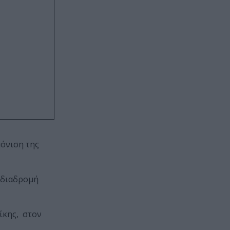
μόνιση της
 διαδρομή
ίκης, στον