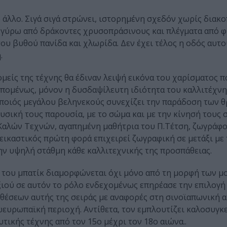
ο άλλο. Σιγά σιγά στρώνει, ιστορημένη σχεδόν χωρίς διακο
ι γύρω από δράκοντες χρυσοπράσινους και πλέγματα από 
ου βυθού πανίδα και χλωρίδα. Δεν έχει τέλος η οδός αυτο
.
ομείς της τέχνης θα έδιναν λειψή εικόνα του χαρίσματος π
επομένως, μόνον η δυσδαψίλευτη ιδιότητα του καλλιτέχνη
θοποιός μεγάλου βεληνεκούς συνεχίζει την παράδοση των 
σική τους παρουσία, με το σώμα και με την κίνησή τους 
 Καλών Τεχνών, αγαπημένη μαθήτρια του Π.Τέτση, ζωγράφ
εικαστικός πρώτη φορά επιχειρεί ζωγραφική σε μετάξι με 
την υψηλή στάθμη κάθε καλλιτεχνικής της προσπάθειας.
 του μπατίκ διαμορφώνεται όχι μόνο από τη μορφή των μ
ξιού σε αυτόν το ρόλο ενδεχομένως επηρέασε την επιλογή
νθέσεων αυτής της σειράς με αναφορές στη σινοϊαπωνική α
ωευρωπαϊκή περιοχή. Αντίθετα, τον εμπλουτίζει καλοσυγκ
τικής τέχνης από τον 15ο μέχρι τον 18ο αιώνα..