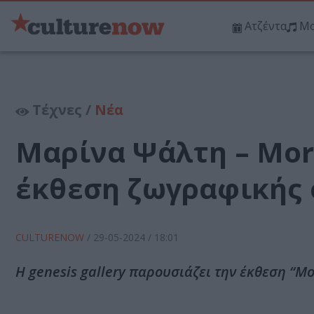
Ατζέντα
Μο
Τέχνες /
Νέα
Μαρίνα Ψάλτη – More
έκθεση ζωγραφικής σ
CULTURENOW
/
29-05-2024
/ 18:01
Η genesis gallery παρουσιάζει την έκθεση “M