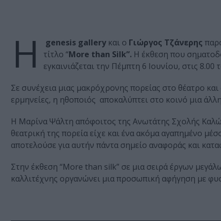
Η
genesis gallery
και ο
Γιώργος Τζάνερης
παρο
τίτλο “
More than Silk”.
Η έκθεση που σηματοδο
εγκαινιάζεται την Πέμπτη 6 Ιουνίου, στις 8.00 
Σε συνέχεια μιας μακρόχρονης πορείας στο θέατρο και 
ερμηνείες, η ηθοποιός αποκαλύπτει στο κοινό μια άλλη
Η Μαρίνα Ψάλτη απόφοιτος της Ανωτάτης Σχολής Καλώ
θεατρική της πορεία είχε και ένα ακόμα αγαπημένο μέσ
αποτελούσε για αυτήν πάντα σημείο αναφοράς και κατα
Στην έκθεση “More than silk” σε μια σειρά έργων μεγά
καλλιτέχνης οργανώνει μια προσωπική αφήγηση με φυσ