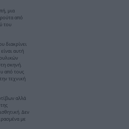
πή, μια
φρούτα από
ύ του
ου διακρίνει
 είναι αυτή
θρυλικών
στη σκηνή.
ου από τους
την τεχνική
οτίβων αλλά
 της
ισθητική. Δεν
ερασμένα με