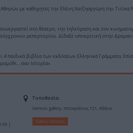
 Αθηνών με καθηγητές την Ελένη Χατζηαργύρη την Τιτίκα
ι συνεργαστεί στο θέατρο, την τηλεόραση και τον κινηματο
ι σύγχρονου ρεπερτορίου. Δίδαξε υποκριτική στην Δραματι
ει 4 παιδικά βιβλία των εκδόσεων Ελληνικά Γράμματα. Επί
ραμύθι… σαν Ιστορία».
Τοποθεσία:
Genesis gallery, Ιπποκράτους 121, Αθήνα
Gallery Genesis
1:00 |