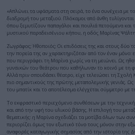
«Απλώνει τα υφάσματα στη σειρά, το ένα συνέχεια με τ
διαδρομή του μεταξιού. Πλόκαμοι από άνθη τυλίγοντα
όπου ξεμυτίζουν παπαγάλοι και πουλιά πετούμενα και τ
μυστικού παραδεισένιου κήπου, η οδός Μαρίνας Ψάλτη
Ζωγράφος; Ηθοποιός; Οι επιδόσεις της και στους δύο τ
την πορεία της αν χαρακτηριζόταν από τον έναν μόνο: 
που περιγράφει τη Μαρίνα χωρίς να τη μειώνει. Ως η
γυναικών του θεάτρου που καθήλωναν το κοινό με τη φυ
Αλλά πριν σπουδάσει θέατρο, είχε τελειώσει τη Σχολή
πιο σημαντικούς της πρώτης μεταπολεμικής γενιάς. Ως 
του μπατίκ και το αποτέλεσμα ελέγχεται σύμμετρο με 
Το εκφραστικό περιεχόμενο συνθέσεων με την τεχνική
και από την υφή του υλικού βάσης. Η επιλογή του μετα
θεματικής: η Μαρίνα σχεδιάζει τα μοτίβα όλων των συ
περιορίζει όμως τον εξωτικό τόνο τους μόνον στην εξ
αναφορές καταγωγικής σημασίας από την ιστορία της Δυ