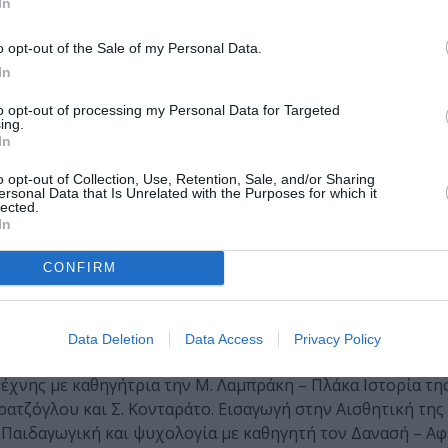
κού παραδείγματος, όπως τον πολύβουο πληθωρισμό του ιτ
In
α ρεαλιστική, αφηγηματικότητα της φλαμανδικής Αναγέννη
o opt-out of the Sale of my Personal Data.
καστική αφήγηση με τη γλώσσα της εποχής μας: αναπτύσσο
In
τασιακού) που κάποιοι θεωρητικοί της τέχνης και της λο
to opt-out of processing my Personal Data for Targeted
ονης ζωγραφικής που δείγματά της εμφανίστηκαν σποραδικ
ing.
In
ν πλούτο των πραγμάτων με τους όρους της νεωτερικής
τά κρυσταλλώνει σε κώδικες του δικού του υποκειμενικο
o opt-out of Collection, Use, Retention, Sale, and/or Sharing
την καλλιτεχνική του έκφραση».
ersonal Data that Is Unrelated with the Purposes for which it
lected.
In
CONFIRM
ες
Data Deletion
Data Access
Privacy Policy
ή με καθηγητές τους Δ. Μυταρά και τον Π. Τέτση. Σκηνογρα
τέχνης με καθηγήτρια την Μ. Λαμπράκη – Πλάκα Ιστορία τη
αρατζόγλου και Σ. Κονταράτο. Εισαγωγή στην Αισθητική της
 Παιδαγωγική και ψυχολογία με καθηγητή τον Δανασή – Αφ