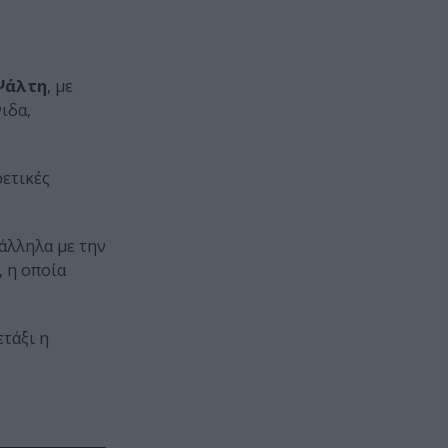
Ψάλτη
, με
ιδα,
ρετικές
άλληλα με την
, η οποία
ετάξι η