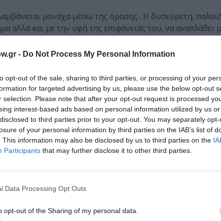
μβάνεται μονάχα μέσω της όρασης . Η δυσεύρετη, παλαιά
μα αλλά και με την υφή της επιφάνειάς του, να αναπλάθει 
ου διαγράφει ο βηματισμός του φωτός, η ισορροπία σχεδι
νθέσεις της με έναν χαρακτήρα συναισθησιακό για τον αντ
w.gr -
Do Not Process My Personal Information
οβολιά των λουλουδιών, ενώ τα πάντα διεγείρουν την αίσ
ς τα βλέπεις. Οι δεξιοτεχνικά τεχνουργημένες υφές κάθε 
to opt-out of the sale, sharing to third parties, or processing of your per
θεις ότι μετέχεις, ότι παίρνεις μέρος στην ευτοπικά πληθ
formation for targeted advertising by us, please use the below opt-out s
κή η σύνοδος δύο αντιθετικών στοιχείων: του πραγματικο
r selection. Please note that after your opt-out request is processed y
eing interest-based ads based on personal information utilized by us or
ς επιλογής . Οι δράκοντες που λούζονται σ’ αυτό το περι
disclosed to third parties prior to your opt-out. You may separately opt-
ρεπο παγώνι, τα ψάρια, τα πουλιά, οι πεταλούδες- όλα μα
losure of your personal information by third parties on the IAB’s list of
ι ανοίκειο.
. This information may also be disclosed by us to third parties on the
IA
Participants
that may further disclose it to other third parties.
ΔΕΣ 4 ΦΩΤΟΓΡΑΦΙΕΣ
ς φαντασιακής θεματικής που δεν έχει τίποτε το φανταστι
άνθος, φύλλο, καρπό, πουλί, ψάρι) μέσα από τον έντονα ρ
l Data Processing Opt Outs
ατική, αποπνευματωμένη και ανάερη, μυθοποιώντας το. Δ
 άλλων πολιτισμών, όπως ο σινοϊαπωνικός, με ελεύθερη κ
o opt-out of the Sharing of my personal data.