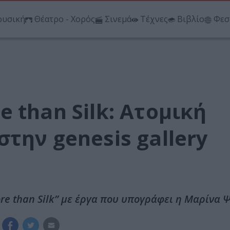
υσική
Θέατρο - Χορός
Σινεμά
Τέχνες
Βιβλίο
Φεσ
 than Silk: Ατομική
την genesis gallery
ore than Silk” με έργα που υπογράφει η Μαρίνα 