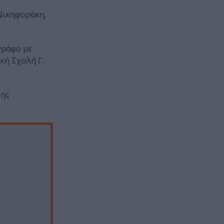
 Νικηφοράκη,
γράφο με
κή Σχολή Γ.
σης