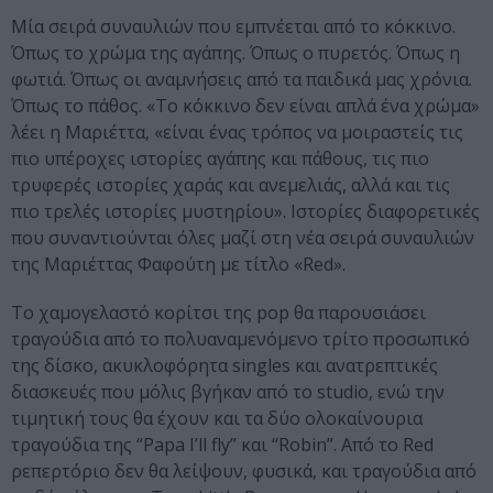
Μία σειρά συναυλιών που εμπνέεται από το κόκκινο.
Όπως το χρώμα της αγάπης. Όπως ο πυρετός. Όπως η
φωτιά. Όπως οι αναμνήσεις από τα παιδικά μας χρόνια.
Όπως το πάθος. «Το κόκκινο δεν είναι απλά ένα χρώμα»
λέει η Μαριέττα, «είναι ένας τρόπος να μοιραστείς τις
πιο υπέροχες ιστορίες αγάπης και πάθους, τις πιο
τρυφερές ιστορίες χαράς και ανεμελιάς, αλλά και τις
πιο τρελές ιστορίες μυστηρίου». Ιστορίες διαφορετικές
που συναντιούνται όλες μαζί στη νέα σειρά συναυλιών
της Μαριέττας Φαφούτη με τίτλο «Red».
Το χαμογελαστό κορίτσι της pop θα παρουσιάσει
τραγούδια από το πολυαναμενόμενο τρίτο προσωπικό
της δίσκο, ακυκλοφόρητα singles και ανατρεπτικές
διασκευές που μόλις βγήκαν από το studio, ενώ την
τιμητική τους θα έχουν και τα δύο ολοκαίνουρια
τραγούδια της “Papa I’ll fly” και “Robin”. Από το Red
ρεπερτόριο δεν θα λείψουν, φυσικά, και τραγούδια από