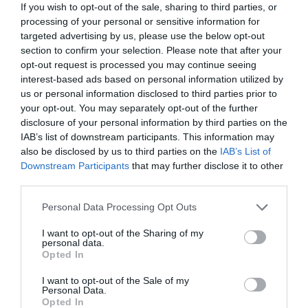
If you wish to opt-out of the sale, sharing to third parties, or
Παρασκευή 20 Μαρτίου 2015Ώρα έναρξης: 22.00
Τιμές
processing of your personal or sensitive information for
εισιτηρίων
: Προπώληση: A ζώνη: 18€ | Β ζώνη: 14€ |
targeted advertising by us, please use the below opt-out
Όρθιοι: €7Ταμείο: A ζώνη: 21€ | Β ζώνη: 17€ | Όρθιοι:
section to confirm your selection. Please note that after your
€10
Πληροφορίες
: Τηλ.: 2103460347www.gazarte.gr
opt-out request is processed you may continue seeing
interest-based ads based on personal information utilized by
us or personal information disclosed to third parties prior to
Ακολουθήστε το Culturenow.gr στο
Google News
και
your opt-out. You may separately opt-out of the further
disclosure of your personal information by third parties on the
μάθετε πρώτοι όλες τις ειδήσεις
IAB’s list of downstream participants. This information may
also be disclosed by us to third parties on the
IAB’s List of
Δείτε όλα τα
τελευταία νέα
για την Τέχνη και τον
Downstream Participants
that may further disclose it to other
Πολιτισμό στο
Culturenow.gr
third parties.
Νέοι Διαγωνισμοί
❯
Personal Data Processing Opt Outs
I want to opt-out of the Sharing of my
Tags
personal data.
Opted In
POP - ROCK - ALTERNATIVE
ΜΑΡΙΕΤΤΑ ΦΑΦΟΥΤΗ
I want to opt-out of the Sale of my
Personal Data.
Opted In