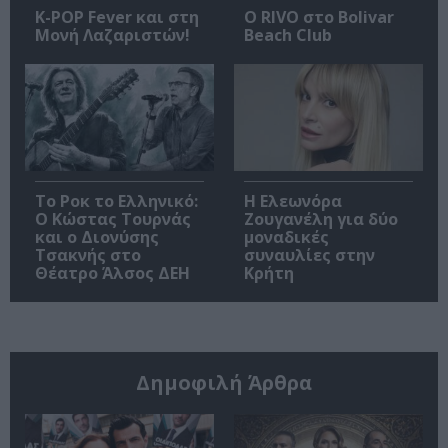
K-POP Fever και στη
Ο RIVO στο Bolivar
Μονή Λαζαριστών!
Beach Club
Το Ροκ το Ελληνικό:
Η Ελεωνόρα
Ο Κώστας Τουρνάς
Ζουγανέλη για δύο
και ο Διονύσης
μοναδικές
Τσακνής στο
συναυλίες στην
Θέατρο Άλσος ΔΕΗ
Κρήτη
Δημοφιλή Άρθρα