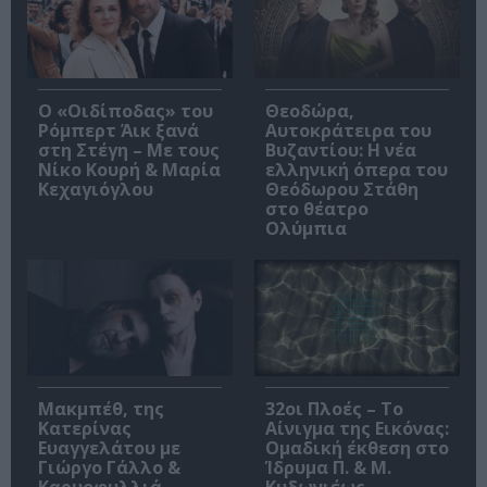
O «Οιδίποδας» του
Θεοδώρα,
Ρόμπερτ Άικ ξανά
Αυτοκράτειρα του
στη Στέγη – Με τους
Βυζαντίου: Η νέα
Νίκο Κουρή & Μαρία
ελληνική όπερα του
Κεχαγιόγλου
Θεόδωρου Στάθη
στο θέατρο
Ολύμπια
Μακμπέθ, της
32οι Πλοές – Το
Κατερίνας
Αίνιγμα της Εικόνας:
Ευαγγελάτου με
Ομαδική έκθεση στο
Γιώργο Γάλλο &
Ίδρυμα Π. & Μ.
Καρυοφυλλιά
Κυδωνιέως