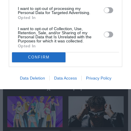
Newsletter
I want to opt-out of processing my
Κάθε βδομάδα στο e-mail σας τα τελευταία νέα για
Personal Data for Targeted Advertising.
την Τέχνη και τον Πολιτισμό!
Opted In
I want to opt-out of Collection, Use,
Retention, Sale, and/or Sharing of my
Personal Data that Is Unrelated with the
Purposes for which it was collected.
Opted In
Ακολουθήστε το Culturenow.gr
CONFIRM
Data Deletion
Data Access
Privacy Policy
Σχετικά Άρθρα