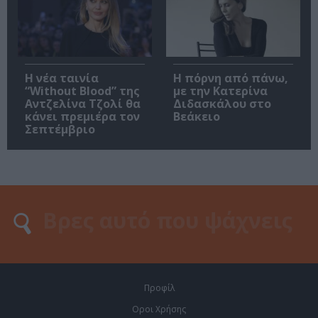
Η νέα ταινία
Η πόρνη από πάνω,
“Without Blood” της
με την Κατερίνα
Αντζελίνα Τζολί θα
Διδασκάλου στο
κάνει πρεμιέρα τον
Βεάκειο
Σεπτέμβριο
Προφίλ
Οροι Χρήσης