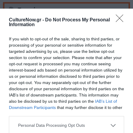
Ταυτότητα
CultureNow.gr -
Do Not Process My Personal
Τοποθεσία:
KOOKOO Live Music Bar, Ιάκχου 17 –
Information
Γκάζι
Ημερομηνία
: Παρασκευή 29 Νοεμβρίου και Σάββατο
21 Δεκεμβρίου 2013Οι πόρτες ανοίγουν στις 22:00
Τιμές
If you wish to opt-out of the sale, sharing to third parties, or
εισιτηρίων:
10€ με μπύρα ή κρασί
Πληροφορίες:
Τηλ.: 210
processing of your personal or sensitive information for
3450930, 6933 331003www.kookoo.gr
targeted advertising by us, please use the below opt-out
section to confirm your selection. Please note that after your
opt-out request is processed you may continue seeing
interest-based ads based on personal information utilized by
Ακολουθήστε το Culturenow.gr στο
Google News
και
us or personal information disclosed to third parties prior to
μάθετε πρώτοι όλες τις ειδήσεις
your opt-out. You may separately opt-out of the further
disclosure of your personal information by third parties on the
Δείτε όλα τα
τελευταία νέα
για την Τέχνη και τον
IAB’s list of downstream participants. This information may
Πολιτισμό στο
Culturenow.gr
also be disclosed by us to third parties on the
IAB’s List of
Downstream Participants
that may further disclose it to other
Νέοι Διαγωνισμοί
❯
third parties.
Personal Data Processing Opt Outs
Tags