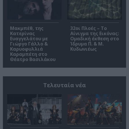
Μακμπέθ, της
32οι Πλοές – Το
Κατερίνας
Αίνιγμα της Εικόνας:
Ευαγγελάτου με
Ομαδική έκθεση στο
Γιώργο Γάλλο &
Ίδρυμα Π. & Μ.
Καρυοφυλλιά
Κυδωνιέως
Καραμπέτη στο
Θέατρο Βασιλάκου
Τελευταία νέα