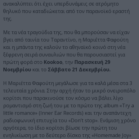
ανακαλύπτει ότι έχει υπερδυνάμεις σε ατρόμητο
θηλυκό που καταδιώκεται από τον παρανοϊκό εραστή
της.
Με τα νέα τραγούδια της, που θα μπορούσαν να είχαν
βγει από ταινία του Ταραντίνο, η Μαριέττα Φαφούτη
και η μπάντα της καλούν το αθηναϊκό κοινό στη νέα
ξέφρενη σειρά συναυλιών που θα παρουσιαστεί για
πρώτη φορά στο
Kookoo
, την
Παρασκευή 29
Νοεμβρίου
και το
Σάββατο 21 Δεκεμβρίου.
Η Μαριέττα Φαφούτη μεγάλωσε για τα καλά μέσα στα 3
τελευταία χρόνια. Στην αρχή ήταν το μικρό ονειροπόλο
κορίτσι που παρακινούσε τον κόσμο να βάλει λίγο
ρομαντισμό στη ζωή του με το πρώτο της album «Try a
little romance» (Inner Ear Records) και την αναπάντεχη
ραδιοφωνική επιτυχία του «Don’t stop». Ενάμιση χρόνο
αργότερα, το ίδιο κορίτσι βίωσε την πρώτη του
ενηλικίωση με το δεύτερο δίσκο της «Homemade Joy»