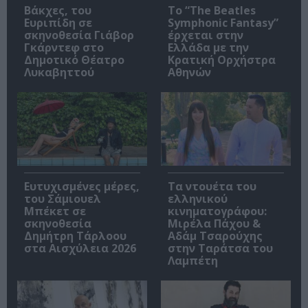
Βάκχες, του
Το “The Beatles
Ευριπίδη σε
Symphonic Fantasy”
σκηνοθεσία Γιάβορ
έρχεται στην
Γκάρντεφ στο
Ελλάδα με την
Δημοτικό Θέατρο
Κρατική Ορχήστρα
Λυκαβηττού
Αθηνών
Ευτυχισμένες μέρες,
Τα ντουέτα του
του Σάμιουελ
ελληνικού
Μπέκετ σε
κινηματογράφου:
σκηνοθεσία
Μιρέλα Πάχου &
Δημήτρη Τάρλοου
Αδάμ Τσαρούχης
στα Αισχύλεια 2026
στην Ταράτσα του
Λαμπέτη