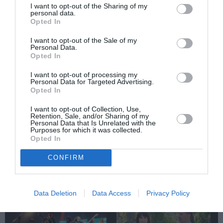
I want to opt-out of the Sharing of my
POP - ROCK - ALTERNATIVE
ΜΑΡΙΕΤΤΑ ΦΑΦΟΥΤΗ
personal data.
Opted In
Newsletter
I want to opt-out of the Sale of my
Personal Data.
Κάθε βδομάδα στο e-mail σας τα τελευταία νέα για
Opted In
την Τέχνη και τον Πολιτισμό!
I want to opt-out of processing my
Personal Data for Targeted Advertising.
Opted In
I want to opt-out of Collection, Use,
Retention, Sale, and/or Sharing of my
Personal Data that Is Unrelated with the
Purposes for which it was collected.
Ακολουθήστε το Culturenow.gr
Opted In
CONFIRM
Σχετικά Άρθρα
Data Deletion
Data Access
Privacy Policy