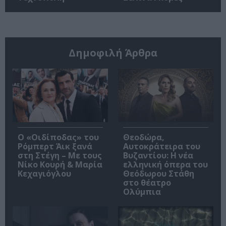
Δημοφιλή Άρθρα
O «Οιδίποδας» του
Θεοδώρα,
Ρόμπερτ Άικ ξανά
Αυτοκράτειρα του
στη Στέγη – Με τους
Βυζαντίου: Η νέα
Νίκο Κουρή & Μαρία
ελληνική όπερα του
Κεχαγιόγλου
Θεόδωρου Στάθη
στο θέατρο
Ολύμπια