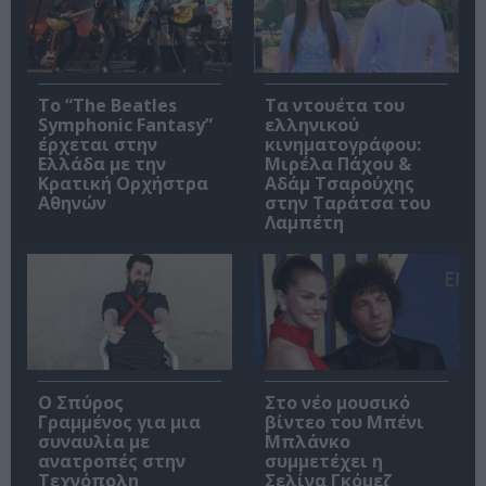
Το “The Beatles
Τα ντουέτα του
Symphonic Fantasy”
ελληνικού
έρχεται στην
κινηματογράφου:
Ελλάδα με την
Μιρέλα Πάχου &
Κρατική Ορχήστρα
Αδάμ Τσαρούχης
Αθηνών
στην Ταράτσα του
Λαμπέτη
Ο Σπύρος
Στο νέο μουσικό
Γραμμένος για μια
βίντεο του Μπένι
συναυλία με
Μπλάνκο
ανατροπές στην
συμμετέχει η
Τεχνόπολη
Σελίνα Γκόμεζ