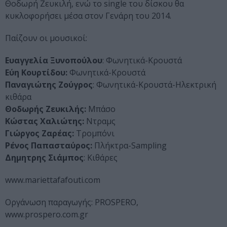
Θοδωρή Ζευκιλή, ενώ το single του δίσκου θα
κυκλοφορήσει μέσα στον Γενάρη του 2014.
Παίζουν οι μουσικοί:
Ευαγγελία Ξυνοπούλου
: Φωνητικά-Κρουστά
Εύη Κουρτίδου:
Φωνητικά-Κρουστά
Παναγιώτης Ζούγρος
: Φωνητικά-Κρουστά-Ηλεκτρική
κιθάρα
Θοδωρής Ζευκιλής:
Μπάσο
Κώστας Χαλιώτης:
Ντραμς
Γιώργος Ζαρέας:
Τρομπόνι
Ρένος Παπασταύρος:
Πλήκτρα-Sampling
Δημητρης Σιάμπος
: Κιθάρες
www.mariettafafouti.com
Οργάνωση παραγωγής: PROSPERO,
www.prospero.com.gr