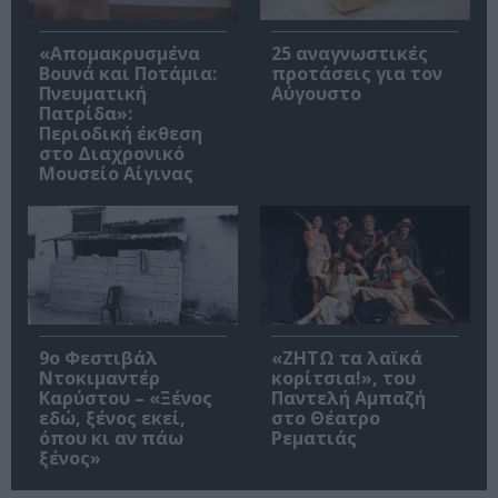
«Απομακρυσμένα
25 αναγνωστικές
Βουνά και Ποτάμια:
προτάσεις για τον
Πνευματική
Αύγουστο
Πατρίδα»:
Περιοδική έκθεση
στο Διαχρονικό
Μουσείο Αίγινας
9ο Φεστιβάλ
«ΖΗΤΩ τα λαϊκά
Ντοκιμαντέρ
κορίτσια!», του
Καρύστου – «Ξένος
Παντελή Αμπαζή
εδώ, ξένος εκεί,
στο Θέατρο
όπου κι αν πάω
Ρεματιάς
ξένος»