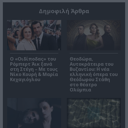
Δημοφιλή Άρθρα
O «Οιδίποδας» του
Θεοδώρα,
Ρόμπερτ Άικ ξανά
Αυτοκράτειρα του
στη Στέγη – Με τους
Βυζαντίου: Η νέα
Νίκο Κουρή & Μαρία
ελληνική όπερα του
Κεχαγιόγλου
Θεόδωρου Στάθη
στο θέατρο
Ολύμπια