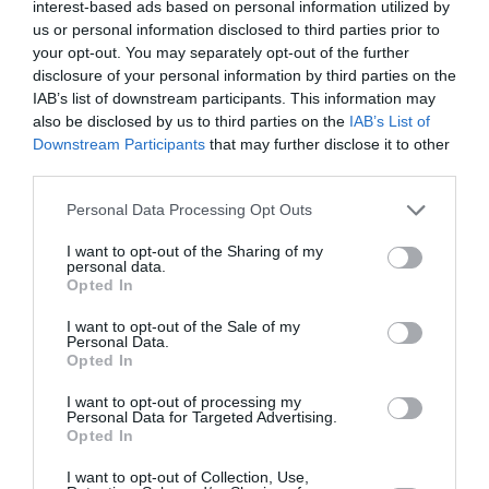
interest-based ads based on personal information utilized by
us or personal information disclosed to third parties prior to
Newsletter
your opt-out. You may separately opt-out of the further
disclosure of your personal information by third parties on the
Κάθε βδομάδα στο e-mail σας τα τελευταία νέα για
IAB’s list of downstream participants. This information may
την Τέχνη και τον Πολιτισμό!
also be disclosed by us to third parties on the
IAB’s List of
Downstream Participants
that may further disclose it to other
third parties.
Personal Data Processing Opt Outs
I want to opt-out of the Sharing of my
Ακολουθήστε το Culturenow.gr
personal data.
Opted In
I want to opt-out of the Sale of my
Personal Data.
Opted In
Σχετικά Άρθρα
I want to opt-out of processing my
Personal Data for Targeted Advertising.
Opted In
I want to opt-out of Collection, Use,