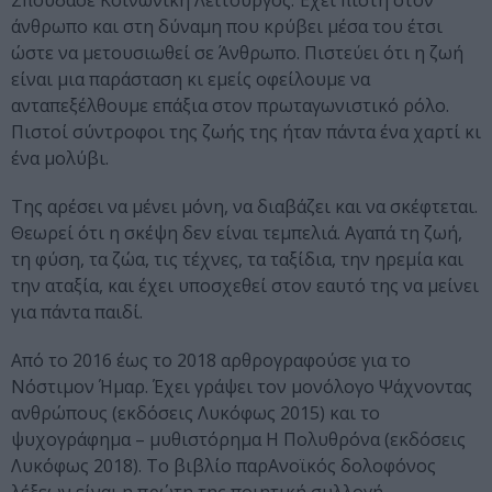
Σπούδασε Κοινωνική Λειτουργός. Έχει πίστη στον
άνθρωπο και στη δύναμη που κρύβει μέσα του έτσι
ώστε να μετουσιωθεί σε Άνθρωπο. Πιστεύει ότι η ζωή
είναι μια παράσταση κι εμείς οφείλουμε να
ανταπεξέλθουμε επάξια στον πρωταγωνιστικό ρόλο.
Πιστοί σύντροφοι της ζωής της ήταν πάντα ένα χαρτί κι
ένα μολύβι.
Της αρέσει να μένει μόνη, να διαβάζει και να σκέφτεται.
Θεωρεί ότι η σκέψη δεν είναι τεμπελιά. Αγαπά τη ζωή,
τη φύση, τα ζώα, τις τέχνες, τα ταξίδια, την ηρεμία και
την αταξία, και έχει υποσχεθεί στον εαυτό της να μείνει
για πάντα παιδί.
Από το 2016 έως το 2018 αρθρογραφούσε για το
Νόστιμον Ήμαρ. Έχει γράψει τον μονόλογο Ψάχνοντας
ανθρώπους (εκδόσεις Λυκόφως 2015) και το
ψυχογράφημα – μυθιστόρημα Η Πολυθρόνα (εκδόσεις
Λυκόφως 2018). Το βιβλίο παρΑνοϊκός δολοφόνος