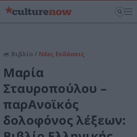
Βιβλίο /
Νέες Εκδόσεις
Μαρία
Σταυροπούλου –
παρΑνοϊκός
δολοφόνος λέξεων:
Βιβλίο Ελληνικής