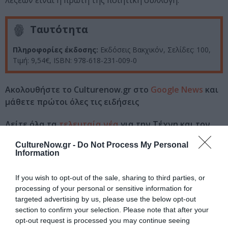
λέξεων είναι η πρώτη της ποιητική συλλογή.
Ταυτότητα
Πληροφορίες έκδοσης:
Εκδόσεις Βακχικόν, Σελίδες: 100,
Τιμή: 9,54€, ISBN: 978-618-231-009-0
Ακολουθήστε το Culturenow.gr στο
Google News
και
μάθετε πρώτοι όλες τις ειδήσεις
Δείτε όλα τα
τελευταία νέα
για την Τέχνη και τον
Πολιτισμό στο
Culturenow.gr
CultureNow.gr -
Do Not Process My Personal
Information
Νέοι Διαγωνισμοί
❯
If you wish to opt-out of the sale, sharing to third parties, or
Tags
processing of your personal or sensitive information for
targeted advertising by us, please use the below opt-out
ΕΚΔΟΣΕΙΣ ΒΑΚΧΙΚΟΝ
ΕΛΛΗΝΕΣ ΣΥΓΓΡΑΦΕΙΣ
section to confirm your selection. Please note that after your
opt-out request is processed you may continue seeing
ΠΟΙΗΣΗ