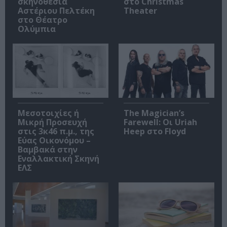
σκηνοθεσία
στο Christmas
Αστέριου Πελτέκη
Theater
στο Θέατρο
Ολύμπια
Μεσοτοιχίες ή
The Magician’s
Μικρή Προσευχή
Farewell: Οι Uriah
στις 3κ46 π.μ., της
Heep στο Floyd
Εύας Οικονόμου –
Βαμβακά στην
Εναλλακτική Σκηνή
ΕΛΣ