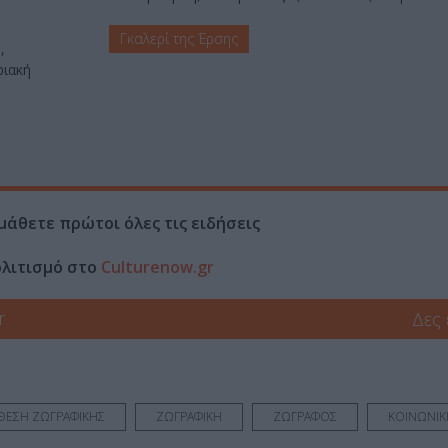
Γκαλερί της Έρσης
,
ριακή
μάθετε πρώτοι όλες τις ειδήσεις
ολιτισμό στο
Culturenow.gr
r
Δες
ΘΕΣΗ ΖΩΓΡΑΦΙΚΗΣ
ΖΩΓΡΑΦΙΚΗ
ΖΩΓΡΑΦΟΣ
ΚΟΙΝΩΝΙΚ