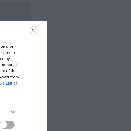
sonal or
ection to
ou may
 personal
out of the
 downstream
B’s List of