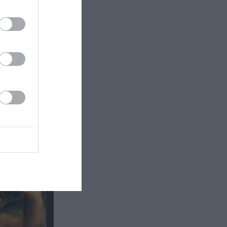
τής» &
η στην