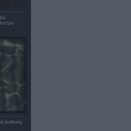
έα
θέατρο
κή έκθεση