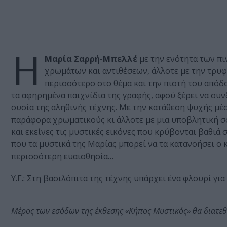
Η
Μαρία Σαρρή-Μπελλέ
με την ενότητα των π
χρωμάτων και αντιθέσεων, άλλοτε με την τρυφ
περισσότερο στο θέμα και την πιστή του απόδο
τα αφηρημένα παιχνίδια της γραφής, αφού ξέρει να συνδ
ουσία της αληθινής τέχνης. Με την κατάθεση ψυχής μέσα
παράφορα χρωματικούς κι άλλοτε με μια υποβλητική σ
και εκείνες τις μυστικές εικόνες που κρύβονται βαθιά 
που τα μυστικά της Μαρίας μπορεί να τα κατανοήσει ο κ
περισσότερη ευαισθησία…
Υ.Γ.: Στη βασιλόπιτα της τέχνης υπάρχει ένα φλουρί για
Μέρος των εσόδων της έκθεσης «Κήπος Μυστικός» θα διατεθ