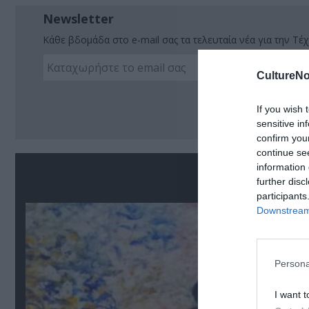
Newsletter
Κάθε βδομάδα στο e-mail σας τα τελευταία νέα για την Τέχ
CultureNo
Ακο
If you wish 
sensitive in
confirm you
continue se
information 
Σ
further disc
participants
Downstream 
Persona
I want t