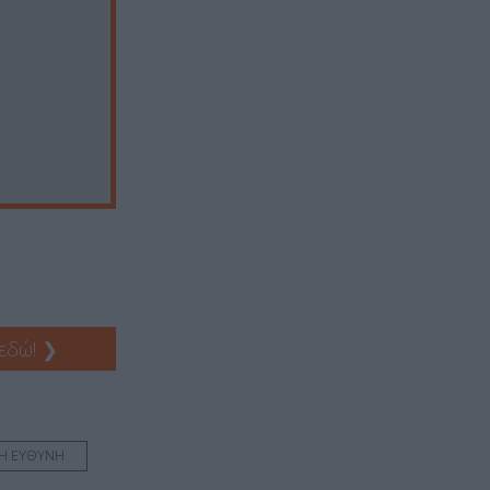
 εδώ!
❯
Η ΕΥΘΥΝΗ