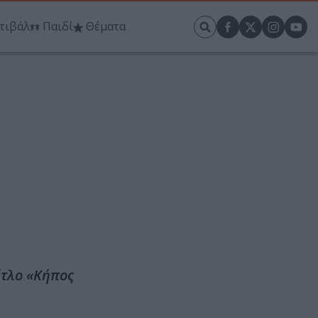
τιβάλ
Παιδί
Θέματα
ίτλο «Κήπος