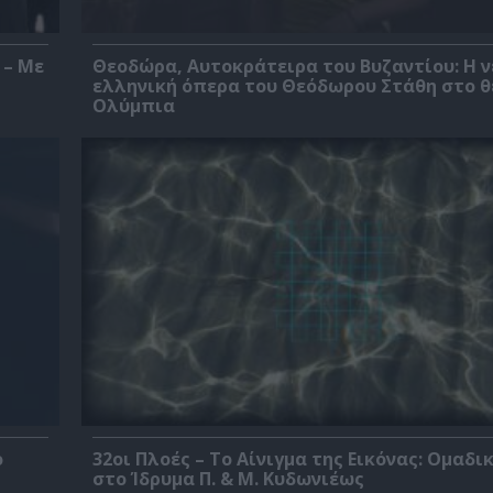
 – Με
Θεοδώρα, Αυτοκράτειρα του Βυζαντίου: Η ν
ελληνική όπερα του Θεόδωρου Στάθη στο 
Ολύμπια
ο
32οι Πλοές – Το Αίνιγμα της Εικόνας: Ομαδι
στο Ίδρυμα Π. & Μ. Κυδωνιέως