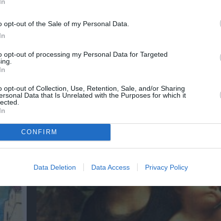
In
o opt-out of the Sale of my Personal Data.
In
to opt-out of processing my Personal Data for Targeted
ing.
:
Απόστολος Χαντζαράς – «Κλεμμένος Πειρα
In
“Beauty and Blue”: Διπλή παράλληλη έκθεσ
Πάτμο
o opt-out of Collection, Use, Retention, Sale, and/or Sharing
ersonal Data that Is Unrelated with the Purposes for which it
lected.
In
CONFIRM
Data Deletion
Data Access
Privacy Policy