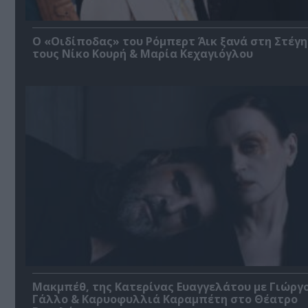
O «Οιδίποδας» του Ρόμπερτ Άικ ξανά στη Στέγη
τους Νίκο Κουρή & Μαρία Κεχαγιόγλου
Μακμπέθ, της Κατερίνας Ευαγγελάτου με Γιώργ
Γάλλο & Καρυοφυλλιά Καραμπέτη στο Θέατρο