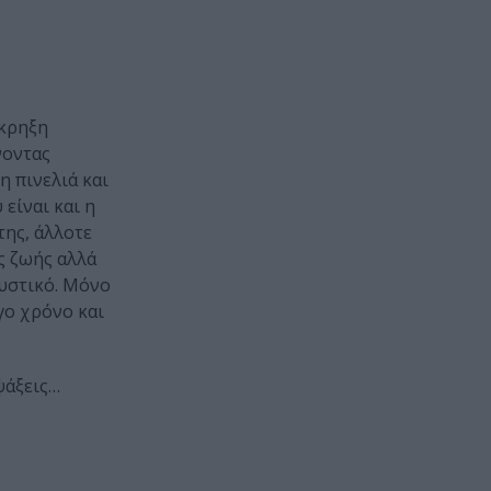
έκρηξη
νοντας
η πινελιά και
είναι και η
της, άλλοτε
ς ζωής αλλά
μυστικό. Μόνο
γο χρόνο και
ψάξεις…