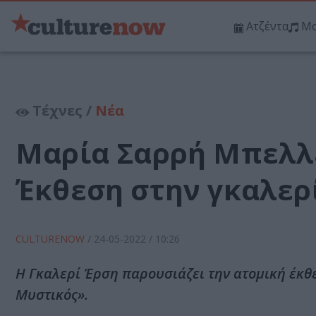
Ατζέντα
Μο
Τέχνες /
Νέα
Μαρία Σαρρή Μπελλέ
Έκθεση στην γκαλερ
CULTURENOW
/
24-05-2022
/ 10:26
Η Γκαλερί Έρση παρουσιάζει την ατομική έκθ
Μυστικός».