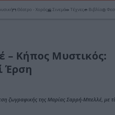
υσική
Θέατρο - Χορός
Σινεμά
Τέχνες
Βιβλίο
Φεσ
 – Κήπος Μυστικός:
ί Έρση
εση ζωγραφικής της Μαρίας Σαρρή-Μπελλέ, με τ