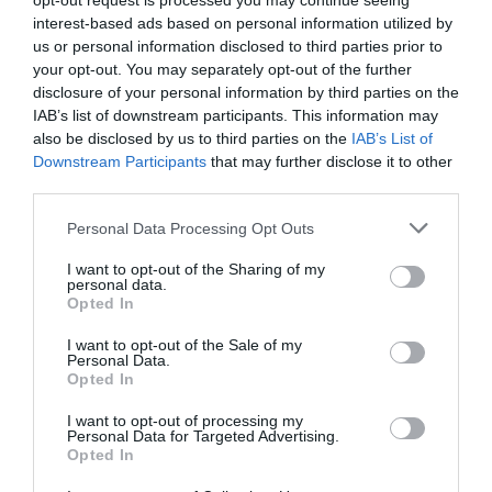
opt-out request is processed you may continue seeing
Πληροφορίες / Κρατήσεις:
interest-based ads based on personal information utilized by
us or personal information disclosed to third parties prior to
Τηλ: 2103413937 |
bernier-eliades.com
your opt-out. You may separately opt-out of the further
disclosure of your personal information by third parties on the
Ακολουθήστε το Culturenow.gr στο
Google News
και
IAB’s list of downstream participants. This information may
μάθετε πρώτοι όλες τις ειδήσεις
also be disclosed by us to third parties on the
IAB’s List of
Downstream Participants
that may further disclose it to other
Δείτε όλα τα
τελευταία νέα
για την Τέχνη και τον
third parties.
Πολιτισμό στο
Culturenow.gr
Personal Data Processing Opt Outs
Νέοι Διαγωνισμοί
❯
I want to opt-out of the Sharing of my
personal data.
Opted In
Tags
I want to opt-out of the Sale of my
Personal Data.
ΓΚΑΛΕΡΙ ΤΕΧΝΗΣ - ΑΙΘΟΥΣΕΣ ΤΕΧΝΗΣ
Opted In
ΓΛΥΠΤΙΚΗ - ΧΑΡΑΚΤΙΚΗ
ΔΩΡΕΑΝ ΕΚΔΗΛΩΣΕΙΣ
I want to opt-out of processing my
Personal Data for Targeted Advertising.
ΕΙΚΑΣΤΙΚΕΣ ΕΚΘΕΣΕΙΣ
ΟΜΑΔΙΚΕΣ ΕΚΘΕΣΕΙΣ
Opted In