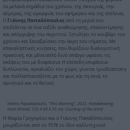
τα μελανά σημάδια του χρόνου, της σκουριάς, την
αλμύρας, της ομορφιάς του εφήμερου και της ατέλειας.
Ο
Γιάννης Παπαδόπουλος
από τη μεριά του
επιδίδεται σε ένα ταξίδι αναθεώρησης, επανεκτίμησης
και απόρριψης του περιττού. Ξετυλίγει το κουβάρι του
χρόνου και ξαναβρίσκει την άκρη του νήματος. Με
επαναληπτικές κινήσεις, που θυμίζουν διαλογιστική
πρακτική, και μ΄ένα απλό λινό σπάγγο υφαίνει τις
σκέψεις του με διαφάνεια. Η επίπεδη επιφάνεια
διπλώνεται, αγκαλιάζει τον χώρο, γίνεται τρισδιάστατη
και πολλαπλασιάζεται με το φως και τη σκιά, το
αρνητικό και το θετικό.
Yannis Papadopoulos, “This Morning”, 2022, Handweaving,
linen thread, 125 X 60 X 35 cm, Courtesy of the artist
Η Μαρία Γρηγορίου και ο Γιάννης Παπαδόπουλος
μοιράζονται από το 1978 το ίδιο καλλιτεχνικό