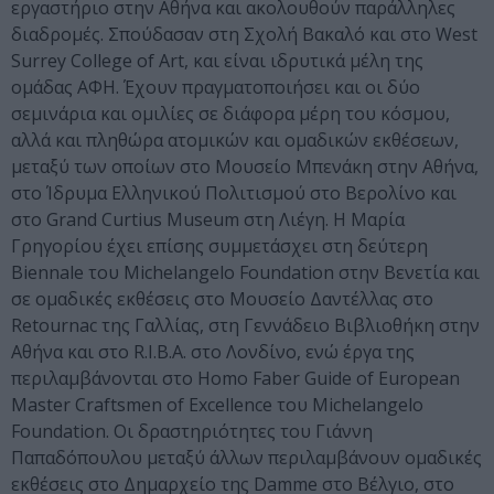
εργαστήριο στην Αθήνα και ακολουθούν παράλληλες
διαδρομές. Σπούδασαν στη Σχολή Βακαλό και στο West
Surrey College of Art, και είναι ιδρυτικά μέλη της
ομάδας ΑΦΗ. Έχουν πραγματοποιήσει και οι δύο
σεμινάρια και ομιλίες σε διάφορα μέρη του κόσμου,
αλλά και πληθώρα ατομικών και ομαδικών εκθέσεων,
μεταξύ των οποίων στο Μουσείο Μπενάκη στην Αθήνα,
στο Ίδρυμα Ελληνικού Πολιτισμού στο Βερολίνο και
στο Grand Curtius Μuseum στη Λιέγη. Η Μαρία
Γρηγορίου έχει επίσης συμμετάσχει στη δεύτερη
Biennale του Michelangelo Foundation στην Βενετία και
σε ομαδικές εκθέσεις στο Μουσείο Δαντέλλας στο
Retournac της Γαλλίας, στη Γεννάδειο Βιβλιοθήκη στην
Αθήνα και στο R.I.B.A. στο Λονδίνο, ενώ έργα της
περιλαμβάνονται στο Homo Faber Guide of European
Master Craftsmen of Excellence του Michelangelo
Foundation. Οι δραστηριότητες του Γιάννη
Παπαδόπουλου μεταξύ άλλων περιλαμβάνουν ομαδικές
εκθέσεις στο Δημαρχείο της Damme στο Βέλγιο, στο