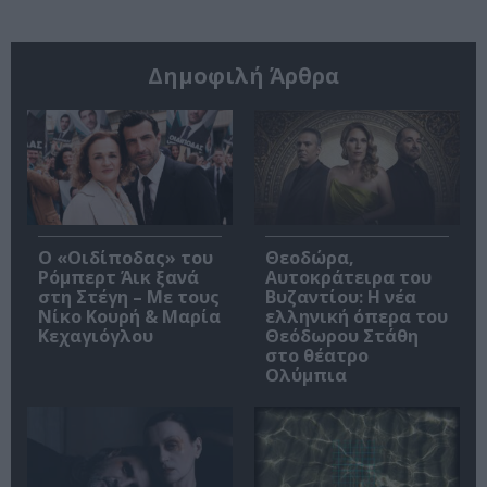
Δημοφιλή Άρθρα
O «Οιδίποδας» του
Θεοδώρα,
Ρόμπερτ Άικ ξανά
Αυτοκράτειρα του
στη Στέγη – Με τους
Βυζαντίου: Η νέα
Νίκο Κουρή & Μαρία
ελληνική όπερα του
Κεχαγιόγλου
Θεόδωρου Στάθη
στο θέατρο
Ολύμπια