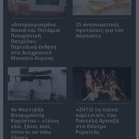
«Απομακρυσμένα
25 αναγνωστικές
Βουνά και Ποτάμια:
προτάσεις για τον
Πνευματική
Αύγουστο
Πατρίδα»:
Περιοδική έκθεση
στο Διαχρονικό
Μουσείο Αίγινας
9ο Φεστιβάλ
«ΖΗΤΩ τα λαϊκά
Ντοκιμαντέρ
κορίτσια!», του
Καρύστου – «Ξένος
Παντελή Αμπαζή
εδώ, ξένος εκεί,
στο Θέατρο
όπου κι αν πάω
Ρεματιάς
ξένος»