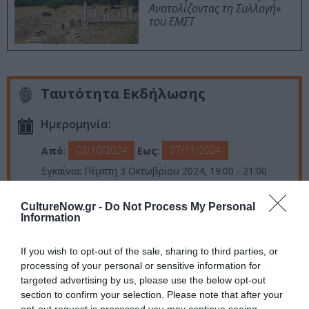
Ανατολίζοντας τη Συλλογή»
του ΕΜΣΤ
Ταυτότητα Εκδήλωσης
Ημερομηνία:
03/10/2024
07/11/2024
Από:
Εως:
Εγκαίνια: Πέμπτη 3 Οκτωβρίου 2024, 19:00 - 21:00
Ώρες λειτουργίας: Τρίτη - Παρασκευή: 11:00 - 18:30 |
Σάββατο: 12:00 - 16:00
CultureNow.gr -
Do Not Process My Personal
Information
Τοποθεσία:
Γκαλερί Bernier / Eliades, Επταχάλκου 11, Θησείο
If you wish to opt-out of the sale, sharing to third parties, or
processing of your personal or sensitive information for
targeted advertising by us, please use the below opt-out
Bernier / Eliades
section to confirm your selection. Please note that after your