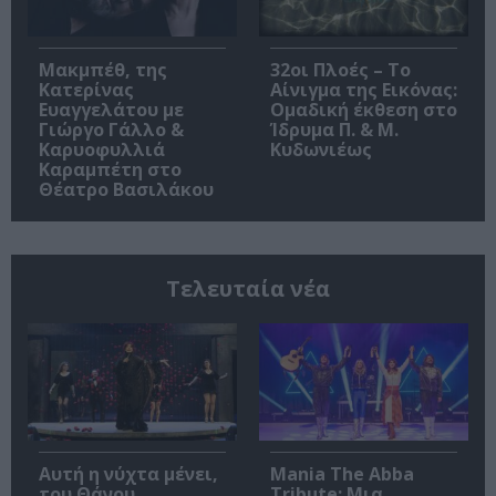
Μακμπέθ, της
32οι Πλοές – Το
Κατερίνας
Αίνιγμα της Εικόνας:
Ευαγγελάτου με
Ομαδική έκθεση στο
Γιώργο Γάλλο &
Ίδρυμα Π. & Μ.
Καρυοφυλλιά
Κυδωνιέως
Καραμπέτη στο
Θέατρο Βασιλάκου
Τελευταία νέα
Αυτή η νύχτα μένει,
Mania The Abba
του Θάνου
Tribute: Μια