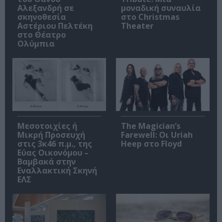
Αλεξανδρή σε
μοναδική συναυλία
σκηνοθεσία
στο Christmas
Αστέριου Πελτέκη
Theater
στο Θέατρο
Ολύμπια
Μεσοτοιχίες ή
The Magician’s
Μικρή Προσευχή
Farewell: Οι Uriah
στις 3κ46 π.μ., της
Heep στο Floyd
Εύας Οικονόμου –
Βαμβακά στην
Εναλλακτική Σκηνή
ΕΛΣ