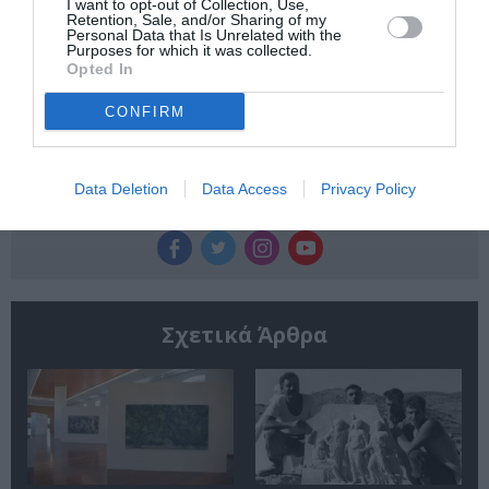
I want to opt-out of Collection, Use,
Newsletter
Retention, Sale, and/or Sharing of my
Personal Data that Is Unrelated with the
Κάθε βδομάδα στο e-mail σας τα τελευταία νέα για
Purposes for which it was collected.
την Τέχνη και τον Πολιτισμό!
Opted In
CONFIRM
Data Deletion
Data Access
Privacy Policy
Ακολουθήστε το Culturenow.gr
Σχετικά Άρθρα