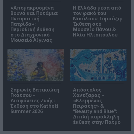
«Απομακρυσμένα
Η Ελλάδα μέσα από
Βουνά και Ποτάμια:
τον φακό του
Πνευματική
Νικόλαου Τομπάζη:
Πατρίδα»:
Έκθεση στο
Περιοδική έκθεση
Μουσείο Πάνου &
στο Διαχρονικό
Ηλία Ηλιόπουλου
Μουσείο Αίγινας
Σαρωνίς Βατικιώτη
Απόστολος
Γκάτσου –
Χαντζαράς –
Διαφάνειες Ζωής:
«Κλεμμένος
Έκθεση στο Katheti
Πειρατής» &
Summer 2026
“Beauty and Blue”:
Διπλή παράλληλη
έκθεση στην Πάτμο