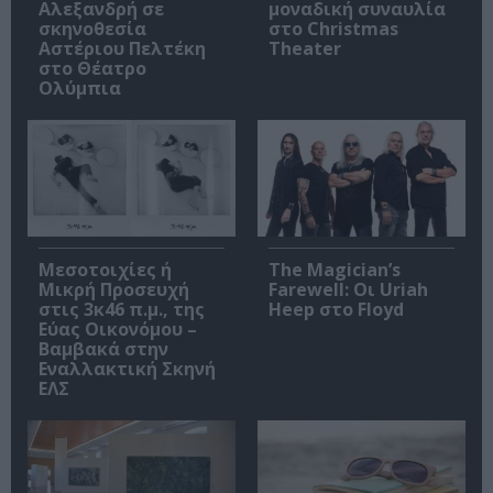
Αλεξανδρή σε
μοναδική συναυλία
σκηνοθεσία
στο Christmas
Αστέριου Πελτέκη
Theater
στο Θέατρο
Ολύμπια
Μεσοτοιχίες ή
The Magician’s
Μικρή Προσευχή
Farewell: Οι Uriah
στις 3κ46 π.μ., της
Heep στο Floyd
Εύας Οικονόμου –
Βαμβακά στην
Εναλλακτική Σκηνή
ΕΛΣ