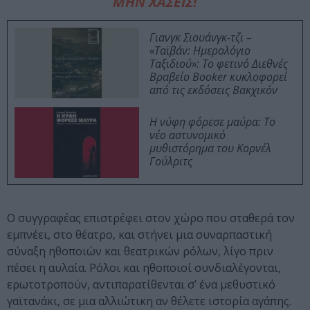
ΜΗΝ ΧΑΣΕΙΣ!
Γιανγκ Σιουάνγκ-τζι –
«Ταϊβάν: Ημερολόγιο
Ταξιδιού»: Το φετινό Διεθνές
Βραβείο Booker κυκλοφορεί
από τις εκδόσεις Βακχικόν
Η νύφη φόρεσε μαύρα: Το
νέο αστυνομικό
μυθιστόρημα του Κορνέλ
Γούλριτς
Ο συγγραφέας επιστρέφει στον χώρο που σταθερά τον
εμπνέει, στο θέατρο, και στήνει μια συναρπαστική
σύναξη ηθοποιών και θεατρικών ρόλων, λίγο πριν
πέσει η αυλαία. Ρόλοι και ηθοποιοί συνδιαλέγονται,
ερωτοτροπούν, αντιπαρατίθενται σ’ ένα μεθυστικό
γαϊτανάκι, σε μια αλλιώτικη αν θέλετε ιστορία αγάπης.