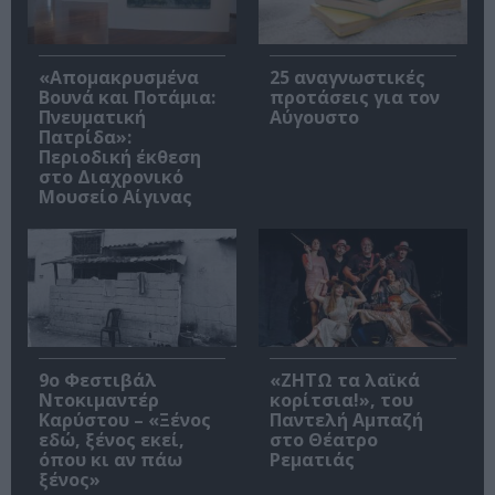
«Απομακρυσμένα
25 αναγνωστικές
Βουνά και Ποτάμια:
προτάσεις για τον
Πνευματική
Αύγουστο
Πατρίδα»:
Περιοδική έκθεση
στο Διαχρονικό
Μουσείο Αίγινας
9ο Φεστιβάλ
«ΖΗΤΩ τα λαϊκά
Ντοκιμαντέρ
κορίτσια!», του
Καρύστου – «Ξένος
Παντελή Αμπαζή
εδώ, ξένος εκεί,
στο Θέατρο
όπου κι αν πάω
Ρεματιάς
ξένος»