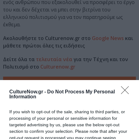
ενός ανθρώπου που εξακολουθεί να προσφέρει το έργο
του και δεν δέχεται να μπει στην βιτρίνα του
ελληνικού πολιτισμού για να τον παρατηρούμε ως
έκθεμα.
Ακολουθήστε το Culturenow.gr στο
Google News
και
μάθετε πρώτοι όλες τις ειδήσεις
Δείτε όλα τα
τελευταία νέα
για την Τέχνη και τον
Πολιτισμό στο
Culturenow.gr
Νέοι Διαγωνισμοί
❯
CultureNow.gr -
Do Not Process My Personal
Information
Tags
ΕΚΔΟΣΕΙΣ ΜΕΤΑΙΧΜΙΟ
ΜΑΝΟΣ ΕΛΕΥΘΕΡΙΟΥ
If you wish to opt-out of the sale, sharing to third parties, or
processing of your personal or sensitive information for
targeted advertising by us, please use the below opt-out
Newsletter
section to confirm your selection. Please note that after your
Κάθε βδομάδα στο e-mail σας τα τελευταία νέα για
opt-out request is processed you may continue seeing