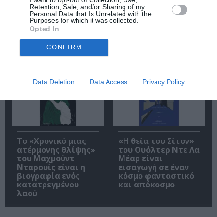
Retention, Sale, and/or Sharing of my
αποτελεί ένα
σήμερα τα
Personal Data that Is Unrelated with the
κείμενο με βαθιά
μυθιστορήματα
Purposes for which it was collected.
νοήματα που
Opted In
αφορούν την
ανθρώπινη φύση
CONFIRM
και τις αδυναμίες
της
Data Deletion
Data Access
Privacy Policy
Το «Χρονικό μιας
«Η θεία του Σίτον»
ατέρμονης θλίψης»
του Ουόλτερ Ντε Λα
του Μαχμούντ
Μέαρ είναι
Νταρουίς είναι η
εισαγωγή σε έναν
βιογραφία ενός
κόσμο φανταστικό
κατατρεγμένου
και απόκοσμο
λαού