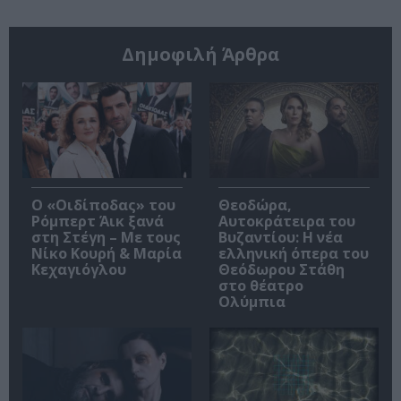
Δημοφιλή Άρθρα
O «Οιδίποδας» του
Θεοδώρα,
Ρόμπερτ Άικ ξανά
Αυτοκράτειρα του
στη Στέγη – Με τους
Βυζαντίου: Η νέα
Νίκο Κουρή & Μαρία
ελληνική όπερα του
Κεχαγιόγλου
Θεόδωρου Στάθη
στο θέατρο
Ολύμπια