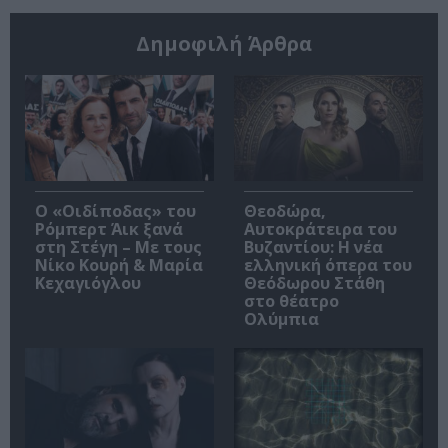
Δημοφιλή Άρθρα
O «Οιδίποδας» του
Θεοδώρα,
Ρόμπερτ Άικ ξανά
Αυτοκράτειρα του
στη Στέγη – Με τους
Βυζαντίου: Η νέα
Νίκο Κουρή & Μαρία
ελληνική όπερα του
Κεχαγιόγλου
Θεόδωρου Στάθη
στο θέατρο
Ολύμπια