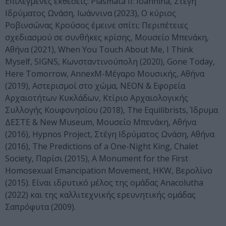
Επιλεγμένες εκθέσεις: Plásmata II: Ioannina, Στέγη
Ιδρύματος Ωνάση, Ιωάννινα (2023), Ο κύριος
Ροβινσώνας Κρούσος έμεινε σπίτι: Περιπέτειες
σχεδιασμού σε συνθήκες κρίσης, Μουσείο Μπενάκη,
Αθήνα (2021), When You Touch About Me, I Think
Myself, SIGNS, Κωνσταντινούπολη (2020), Gone Today,
Here Tomorrow, AnnexM-Μέγαρο Μουσικής, Αθήνα
(2019), Αστερισμοί στο χώμα, ΝΕΟΝ & Εφορεία
Αρχαιοτήτων Κυκλάδων, Κτίριο Αρχαιολογικής
Συλλογής Κουφονησίου (2018), The Equilibrists, Ίδρυμα
ΔΕΣΤΕ & New Museum, Μουσείο Μπενάκη, Αθήνα
(2016), Hypnos Project, Στέγη Ιδρύματος Ωνάση, Αθήνα
(2016), The Predictions of a One-Night King, Chalet
Society, Παρίσι (2015), A Monument for the First
Homosexual Emancipation Movement, HKW, Βερολίνο
(2015). Είναι ιδρυτικό μέλος της ομάδας Anacolutha
(2022) και της καλλιτεχνικής ερευνητικής ομάδας
Σαπρόφυτα (2009).