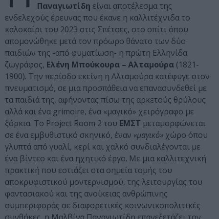
Παναγιωτίδη
είναι αποτέλεσμα της
ενδελεχούς έρευνας που έκανε η καλλιτέχνιδα το
καλοκαίρι του 2023 στις Σπέτσες, στο σπίτι όπου
απομονώθηκε μετά τον πρόωρο θάνατο των δύο
παιδιών της -από φυματίωση- η πρώτη Ελληνίδα
ζωγράφος,
Ελένη Μπούκουρα – Αλταμούρα
(1821-
1900). Την περίοδο εκείνη η Αλταμούρα κατέφυγε στον
πνευματισμό, σε μια προσπάθεια να επανασυνδεθεί με
τα παιδιά της, αφήνοντας πίσω της αρκετούς θρύλους
αλλά και ένα grimoire, ένα «μαγικό» χειρόγραφο με
ξόρκια. Το Project Room 2 του
ΕΜΣΤ
μεταμορφώνεται
σε ένα εμβυθιστικό σκηνικό, έναν
«μαγικό»
χώρο όπου
γλυπτά από γυαλί, κερί και χαλκό συνδιαλέγονται με
ένα βίντεο και ένα ηχητικό έργο. Με μια καλλιτεχνική
πρακτική που εστιάζει στα σημεία τομής του
αποκρυφιστικού μοντερνισμού, της λειτουργίας του
φαντασιακού και της ανοίκειας ανθρώπινης
συμπεριφοράς σε διαφορετικές κοινωνικοπολιτικές
συνθήκες, η Μαλβίνα Παναγιωτίδη επανεξετάζει τον