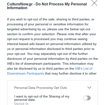
CultureNow.gr -
Do Not Process My Personal
ΕΜΣΤ: Το πρόγραμμα για το 2ο μέρος του κύκλου εκθέσεων
Information
«Κι αν οι γυναίκες κυβερνούσαν τον κόσμο;»
If you wish to opt-out of the sale, sharing to third parties, or
processing of your personal or sensitive information for
Ταυτότητα Εκδήλωσης
targeted advertising by us, please use the below opt-out
section to confirm your selection. Please note that after your
Ημερομηνία:
opt-out request is processed you may continue seeing
interest-based ads based on personal information utilized by
08/03/2024
02/06/2024
Από:
Εως:
us or personal information disclosed to third parties prior to
Ώρες λειτουργίας μουσείου: Τρίτη, Τετάρτη &
your opt-out. You may separately opt-out of the further
Παρασκευή - Κυριακή 11.00 π.μ. – 7.00 μ.μ. | Πέμπτη
disclosure of your personal information by third parties on the
11.00 π.μ. – 10.00 μ.μ. [Τελευταία είσοδος στο μουσείο:
IAB’s list of downstream participants. This information may
18.30 | Πέμπτη: 21.30]
also be disclosed by us to third parties on the
IAB’s List of
Downstream Participants
that may further disclose it to other
Τοποθεσία:
third parties.
Εθνικό Μουσείο Σύγχρονης Τέχνης (Project Room 2,
Personal Data Processing Opt Outs
3ος όροφος) Καλλιρρόης και Αμβρ. Φραντζή (πρώην
εργοστάσιο ΦΙΞ), Αθήνα
I want to opt-out of the Sharing of my
personal data.
Opted In