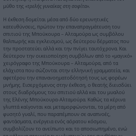
μύθο της
«τρελής γυναίκας στη σοφίτα».
Η έκθεση δομείται μέσα από δύο ερευνητικές
κατευθύνσεις, πρώτον την επαναπραγμάτευση του
σπιτιού της Μπούκουρα – Αλταμούρα ως συμβόλου
θαλπωρής και εγκλεισμού, ως δεύτερου δέρματος που
την προστατεύει αλλά και την πνίγει ταυτόχρονα. Και
δεύτερον την οικειοποίηση συμβόλων από το «μαγικό»
χειρόγραφο της Μπούκουρα – Αλταμούρα, από τα
ελάχιστα που σώζονται στην ελληνική γραμματεία, και
αφετέρου την επανανοηματοδότησή τους ως φορέων
μνήμης. Εισερχόμενος στην έκθεση, ο θεατής διεισδύει
στους διαδρόμους του σπιτιού αλλά και του μυαλού
της Ελένης Μπούκουρα-Αλταμούρα. Καθώς τα κέρινα
γλυπτά καίγονται και μεταμορφώνονται, τα μέρη από
φυσητό γυαλί, που παραπέμπουν σε αναπνοές,
φαντάσματα, ενέργεια ενός αόρατου κόσμου,
συμβολίζουν το ανείπωτο και το αποσιωπημένο, ενώ