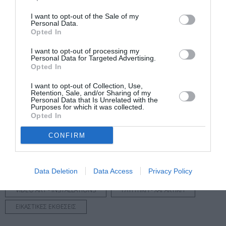
Εθνικό Μουσείο Σύγχρονης Τέχνης
I want to opt-out of the Sale of my
Personal Data.
Πληροφορίες / Κρατήσεις:
Opted In
emst.gr
I want to opt-out of processing my
Personal Data for Targeted Advertising.
Opted In
Ακολουθήστε το Culturenow.gr στο
Google News
και
μάθετε πρώτοι όλες τις ειδήσεις
I want to opt-out of Collection, Use,
Retention, Sale, and/or Sharing of my
Personal Data that Is Unrelated with the
Δείτε όλα τα
τελευταία νέα
για την Τέχνη και τον
Purposes for which it was collected.
Opted In
Πολιτισμό στο
Culturenow.gr
CONFIRM
Νέοι Διαγωνισμοί
❯
Tags
Data Deletion
Data Access
Privacy Policy
VIDEO ART - INSTALLATIONS
ΓΛΥΠΤΙΚΗ - ΧΑΡΑΚΤΙΚΗ
ΕΙΚΑΣΤΙΚΕΣ ΕΚΘΕΣΕΙΣ