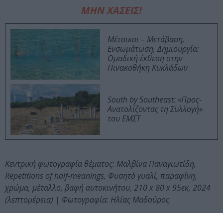
ΜΗΝ ΧΑΣΕΙΣ!
Μέτοικοι – Μετάβαση,
Ενσωμάτωση, Δημιουργία:
Ομαδική έκθεση στην
Πινακοθήκη Κυκλάδων
South by Southeast: «Προς-
Ανατολίζοντας τη Συλλογή»
του ΕΜΣΤ
Κεντρική φωτογραφία θέματος: Μαλβίνα Παναγιωτίδη,
Repetitions of half-meanings, Φυσητό γυαλί, παραφίνη,
χρώμα, μέταλλο, βαφή αυτοκινήτου, 210 x 80 x 95εκ, 2024
(λεπτομέρεια) | Φωτογραφία: Ηλίας Μαδούρος
Διαβάστε επίσης: