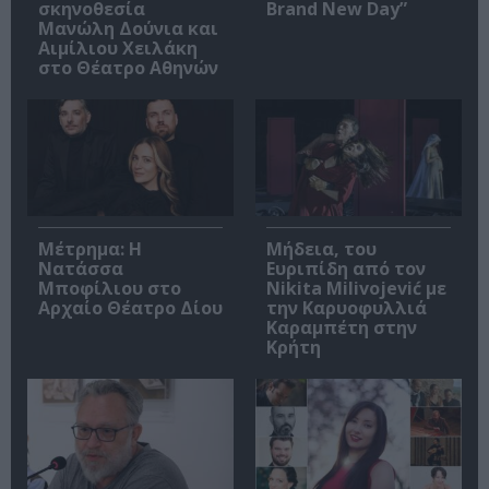
σκηνοθεσία
Brand New Day”
Μανώλη Δούνια και
Αιμίλιου Χειλάκη
στο Θέατρο Αθηνών
Μέτρημα: Η
Μήδεια, του
Νατάσσα
Ευριπίδη από τον
Μποφίλιου στο
Nikita Milivojević με
Αρχαίο Θέατρο Δίου
την Καρυοφυλλιά
Καραμπέτη στην
Κρήτη