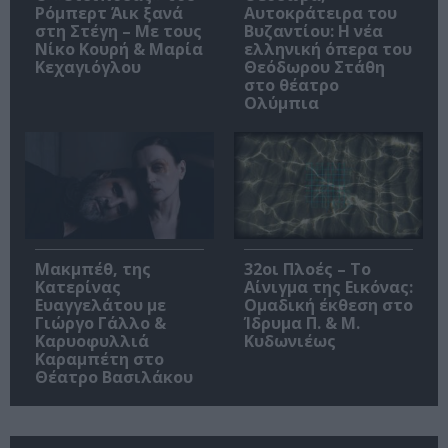
Ρόμπερτ Άικ ξανά
Αυτοκράτειρα του
στη Στέγη – Με τους
Βυζαντίου: Η νέα
Νίκο Κουρή & Μαρία
ελληνική όπερα του
Κεχαγιόγλου
Θεόδωρου Στάθη
στο θέατρο
Ολύμπια
Μακμπέθ, της
32οι Πλοές – Το
Κατερίνας
Αίνιγμα της Εικόνας:
Ευαγγελάτου με
Ομαδική έκθεση στο
Γιώργο Γάλλο &
Ίδρυμα Π. & Μ.
Καρυοφυλλιά
Κυδωνιέως
Καραμπέτη στο
Θέατρο Βασιλάκου