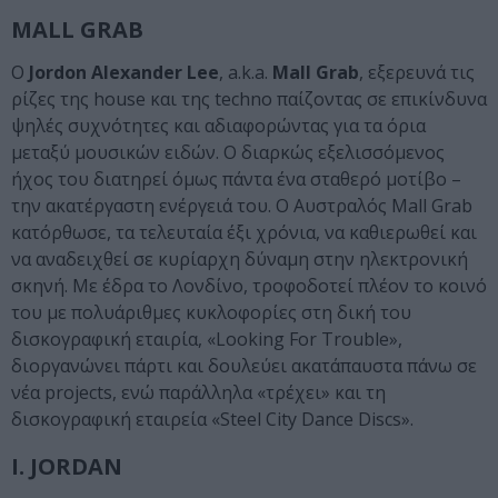
MALL GRAB
Ο
Jordon Alexander Lee
, a.k.a.
Mall Grab
, εξερευνά τις
ρίζες της house και της techno παίζοντας σε επικίνδυνα
ψηλές συχνότητες και αδιαφορώντας για τα όρια
μεταξύ μουσικών ειδών. Ο διαρκώς εξελισσόμενος
ήχος του διατηρεί όμως πάντα ένα σταθερό μοτίβο –
την ακατέργαστη ενέργειά του. Ο Αυστραλός Mall Grab
κατόρθωσε, τα τελευταία έξι χρόνια, να καθιερωθεί και
να αναδειχθεί σε κυρίαρχη δύναμη στην ηλεκτρονική
σκηνή. Με έδρα το Λονδίνο, τροφοδοτεί πλέον το κοινό
του με πολυάριθμες κυκλοφορίες στη δική του
δισκογραφική εταιρία, «Looking For Trouble»,
διοργανώνει πάρτι και δουλεύει ακατάπαυστα πάνω σε
νέα projects, ενώ παράλληλα «τρέχει» και τη
δισκογραφική εταιρεία «Steel City Dance Discs».
I. JORDAN