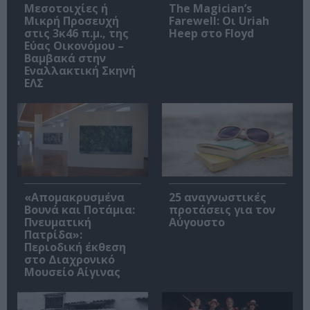
Μεσοτοιχίες ή
The Magician’s
Μικρή Προσευχή
Farewell: Οι Uriah
στις 3κ46 π.μ., της
Heep στο Floyd
Εύας Οικονόμου –
Βαμβακά στην
Εναλλακτική Σκηνή
ΕΛΣ
«Απομακρυσμένα
25 αναγνωστικές
Βουνά και Ποτάμια:
προτάσεις για τον
Πνευματική
Αύγουστο
Πατρίδα»:
Περιοδική έκθεση
στο Διαχρονικό
Μουσείο Αίγινας