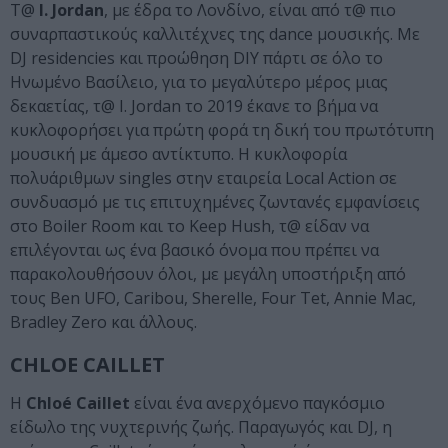
Τ@
I. Jordan
, με έδρα το Λονδίνο, είναι από τ@ πιο
συναρπαστικούς καλλιτέχνες της dance μουσικής. Με
DJ residencies και προώθηση DIY πάρτι σε όλο το
Ηνωμένο Βασίλειο, για το μεγαλύτερο μέρος μιας
δεκαετίας, τ@ I. Jordan το 2019 έκανε το βήμα να
κυκλοφορήσει για πρώτη φορά τη δική του πρωτότυπη
μουσική με άμεσο αντίκτυπο. Η κυκλοφορία
πολυάριθμων singles στην εταιρεία Local Action σε
συνδυασμό με τις επιτυχημένες ζωντανές εμφανίσεις
στο Boiler Room και το Keep Hush, τ@ είδαν να
επιλέγονται ως ένα βασικό όνομα που πρέπει να
παρακολουθήσουν όλοι, με μεγάλη υποστήριξη από
τους Ben UFO, Caribou, Sherelle, Four Tet, Annie Mac,
Bradley Zero και άλλους.
CHLOE CAILLET
Η
Chloé Caillet
είναι ένα ανερχόμενο παγκόσμιο
είδωλο της νυχτερινής ζωής. Παραγωγός και DJ, η