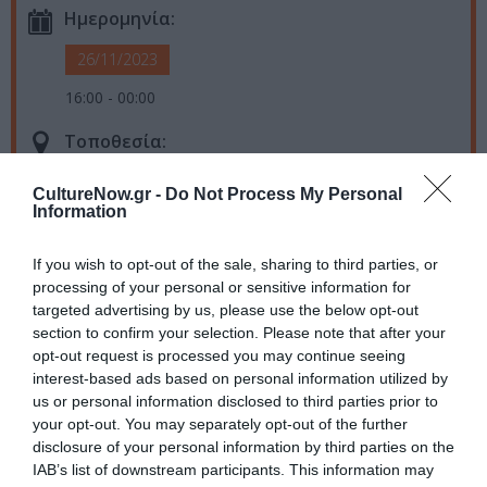
Ημερομηνία:
26/11/2023
16:00 - 00:00
Τοποθεσία:
Ωδείο Αθηνών, Ρηγίλλης & Βασιλέως Γεωργίου Β΄ 17-
CultureNow.gr -
Do Not Process My Personal
19, Αθήνα
Information
Ωδείο Αθηνών
If you wish to opt-out of the sale, sharing to third parties, or
processing of your personal or sensitive information for
Eισιτήρια:
targeted advertising by us, please use the below opt-out
section to confirm your selection. Please note that after your
Από 17€
opt-out request is processed you may continue seeing
interest-based ads based on personal information utilized by
Πληροφορίες / Κρατήσεις:
us or personal information disclosed to third parties prior to
Τηλ: 210 7240673 |
athensconservatoire.gr
your opt-out. You may separately opt-out of the further
disclosure of your personal information by third parties on the
IAB’s list of downstream participants. This information may
Ακολουθήστε το Culturenow.gr στο
Google News
και