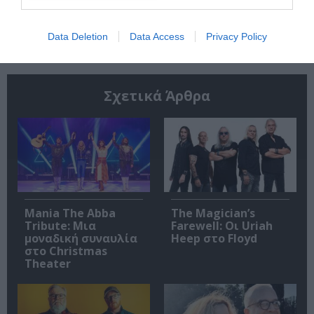
Ακολουθήστε το Culturenow.gr
Data Deletion
Data Access
Privacy Policy
Σχετικά Άρθρα
Mania The Abba
The Magician’s
Tribute: Μια
Farewell: Οι Uriah
μοναδική συναυλία
Heep στο Floyd
στο Christmas
Theater