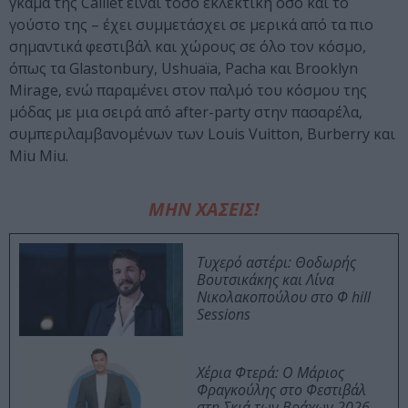
γκάμα της Caillet είναι τόσο εκλεκτική όσο και το
γούστο της – έχει συμμετάσχει σε μερικά από τα πιο
σημαντικά φεστιβάλ και χώρους σε όλο τον κόσμο,
όπως τα Glastonbury, Ushuaïa, Pacha και Brooklyn
Mirage, ενώ παραμένει στον παλμό του κόσμου της
μόδας με μια σειρά από after-party στην πασαρέλα,
συμπεριλαμβανομένων των Louis Vuitton, Burberry και
Miu Miu.
ΜΗΝ ΧΑΣΕΙΣ!
Τυχερό αστέρι: Θοδωρής
Βουτσικάκης και Λίνα
Νικολακοπούλου στο Φ hill
Sessions
Χέρια Φτερά: Ο Μάριος
Φραγκούλης στο Φεστιβάλ
στη Σκιά των Βράχων 2026