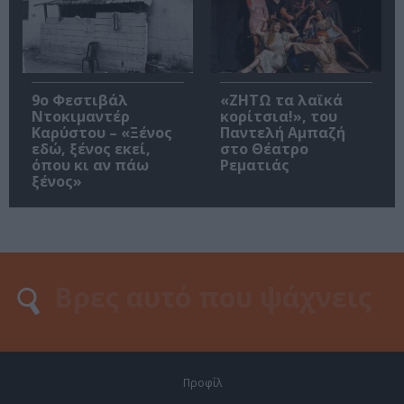
9ο Φεστιβάλ
«ΖΗΤΩ τα λαϊκά
Ντοκιμαντέρ
κορίτσια!», του
Καρύστου – «Ξένος
Παντελή Αμπαζή
εδώ, ξένος εκεί,
στο Θέατρο
όπου κι αν πάω
Ρεματιάς
ξένος»
Προφίλ