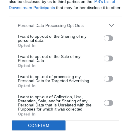
also be disclosed by us to third parties on the
IAB’s List of
μάθετε πρώτοι όλες τις ειδήσεις
Downstream Participants
that may further disclose it to other
third parties.
Δείτε όλα τα
τελευταία νέα
για την Τέχνη και τον
Personal Data Processing Opt Outs
Πολιτισμό στο
Culturenow.gr
I want to opt-out of the Sharing of my
Νέοι Διαγωνισμοί
❯
personal data.
Opted In
Tags
I want to opt-out of the Sale of my
Personal Data.
Opted In
ΗΛΕΚΤΡΟΝΙΚΗ - ΠΕΙΡΑΜΑΤΙΚΗ
ΣΥΝΑΥΛΙΕΣ 2023
I want to opt-out of processing my
Personal Data for Targeted Advertising.
Newsletter
Opted In
Κάθε βδομάδα στο e-mail σας τα τελευταία νέα για
I want to opt-out of Collection, Use,
την Τέχνη και τον Πολιτισμό!
Retention, Sale, and/or Sharing of my
Personal Data that Is Unrelated with the
Purposes for which it was collected.
Opted In
CONFIRM