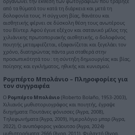
οργανώνει την έκθεση των φωτογραφιών που τράβηξε
από τα θύματά του κατά τη διάρκεια και μετά τη
δολοφονία τους. Η σύγχυση βίας, θανάτου και
αισθητικής φέρνει σε δύσκολη θέση τους ανωτέρους
του Βίντερ. Αφού έγινε εξέχον και σατανικό μέλος της
χιλιάνικης πρωτοποριακής αισθητικής, ο δολοφόνος
ποιητής μεταμφιέζεται, εξαφανίζεται και ξεγελάει τον
χρόνο, διατηρώντας πάντα μια σταθερά στην
προσωπικότητά του : τη σύντηξη δημιουργίας και βίας,
ποίησης και εγκλήματος, ηθικής και κυνισμού.
Ρομπέρτο Μπολάνιο – Πληροφορίες για
τον συγγραφέα
Ο
Ρομπέρτο Μπολάνιο
(Roberto Bolaño, 1953-2003),
Χιλιανός μυθιστοριογράφος και ποιητής, έγραψε
διηγήματα: Πουτάνες φόνισσες (Άγρα, 2008),
Τηλεφωνήματα (Άγρα, 2009), Ημερολόγιο μπαρ (Άγρα,
2022), Ο ανυπόφορος γκάουτσο (Άγρα, 2024)·
μυθιστορήματα: 2666 (Άγρα, 2011), Φυλαχτό (Άγρα,