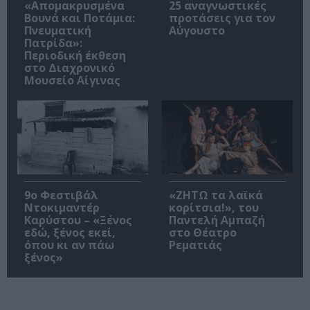
«Απομακρυσμένα
25 αναγνωστικές
Βουνά και Ποτάμια:
προτάσεις για τον
Πνευματική
Αύγουστο
Πατρίδα»:
Περιοδική έκθεση
στο Διαχρονικό
Μουσείο Αίγινας
9ο Φεστιβάλ
«ΖΗΤΩ τα λαϊκά
Ντοκιμαντέρ
κορίτσια!», του
Καρύστου – «Ξένος
Παντελή Αμπαζή
εδώ, ξένος εκεί,
στο Θέατρο
όπου κι αν πάω
Ρεματιάς
ξένος»