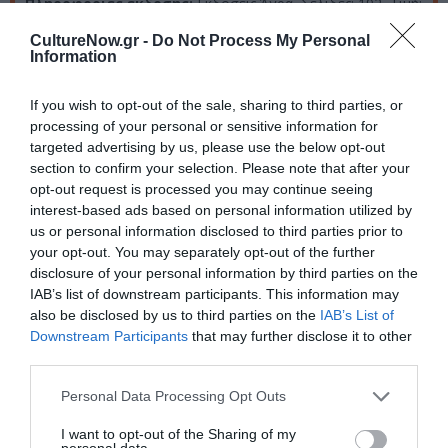
Πληροφορίες έκδοσης:
Εκδόσεις Άγρα, Σελίδες: 192, Τιμή:
16,00€, ISBN: 978-960-505-691-9 | Μετάφραση: Κρίτων
CultureNow.gr -
Do Not Process My Personal
Ηλιόπουλος
Information
Ακολουθήστε το Culturenow.gr στο
Google News
και
If you wish to opt-out of the sale, sharing to third parties, or
μάθετε πρώτοι όλες τις ειδήσεις
processing of your personal or sensitive information for
targeted advertising by us, please use the below opt-out
section to confirm your selection. Please note that after your
Δείτε όλα τα
τελευταία νέα
για την Τέχνη και τον
opt-out request is processed you may continue seeing
Πολιτισμό στο
Culturenow.gr
interest-based ads based on personal information utilized by
us or personal information disclosed to third parties prior to
Νέοι Διαγωνισμοί
❯
your opt-out. You may separately opt-out of the further
disclosure of your personal information by third parties on the
Tags
IAB’s list of downstream participants. This information may
also be disclosed by us to third parties on the
IAB’s List of
ΕΚΔΟΣΕΙΣ ΑΓΡΑ
ΚΡΙΤΩΝ ΗΛΙΟΠΟΥΛΟΣ
Downstream Participants
that may further disclose it to other
third parties.
ΞΕΝΟΙ ΣΥΓΓΡΑΦΕΙΣ
ΠΕΖΟΓΡΑΦΙΑ
Personal Data Processing Opt Outs
ΡΟΜΠΕΡΤΟ ΜΠΟΛΑΝΙΟ
I want to opt-out of the Sharing of my
personal data.