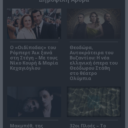
O «Οιδίποδας» του
Θεοδώρα,
Ρόμπερτ Άικ ξανά
Αυτοκράτειρα του
στη Στέγη – Με τους
Βυζαντίου: Η νέα
Νίκο Κουρή & Μαρία
ελληνική όπερα του
Κεχαγιόγλου
Θεόδωρου Στάθη
στο θέατρο
Ολύμπια
Μακμπέθ, της
32οι Πλοές – Το