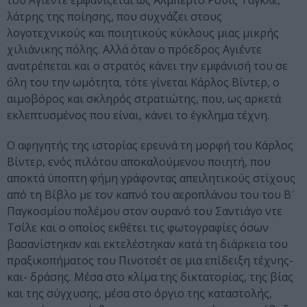
του Αγιέντε εμφανίζεται ως Αλμπέρτο Ρουίς Τάγκλε,
λάτρης της ποίησης, που συχνάζει στους
λογοτεχνικούς και ποιητικούς κύκλους μιας μικρής
χιλιάνικης πόλης. Αλλά όταν ο πρόεδρος Αγιέντε
ανατρέπεται και ο στρατός κάνει την εμφάνισή του σε
όλη του την ωμότητα, τότε γίνεται Κάρλος Βίντερ, ο
αιμοβόρος και σκληρός στρατιώτης, που, ως αρκετά
εκλεπτυσμένος που είναι, κάνει το έγκλημα τέχνη.
Ο αφηγητής της ιστορίας ερευνά τη μορφή του Κάρλος
Βίντερ, ενός πιλότου αποκαλούμενου ποιητή, που
αποκτά ύποπτη φήμη γράφοντας απειλητικούς στίχους
από τη Βίβλο με τον καπνό του αεροπλάνου του του Βʹ
Παγκοσμίου πολέμου στον ουρανό του Σαντιάγο ντε
Τσίλε και ο οποίος εκθέτει τις φωτογραφίες όσων
βασανίστηκαν και εκτελέστηκαν κατά τη διάρκεια του
πραξικοπήματος του Πινοτσέτ σε μια επίδειξη τέχνης-
και- δράσης. Μέσα στο κλίμα της δικτατορίας, της βίας
και της σύγχυσης, μέσα στο όργιο της καταστολής,