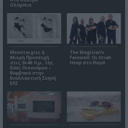
Ολύμπια
Μεσοτοιχίες ή
The Magician’s
Μικρή Προσευχή
Farewell: Οι Uriah
στις 3κ46 π.μ., της
Heep στο Floyd
Εύας Οικονόμου –
Βαμβακά στην
Εναλλακτική Σκηνή
ΕΛΣ