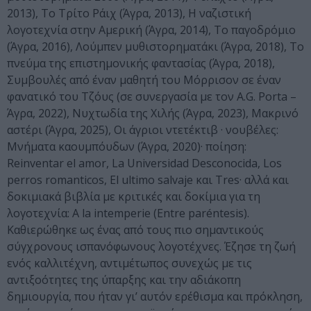
2013), Το Τρίτο Ράιχ (Άγρα, 2013), Η ναζιστική
λογοτεχνία στην Αμερική (Άγρα, 2014), Το παγοδρόμιο
(Άγρα, 2016), Λούμπεν μυθιστορηματάκι (Άγρα, 2018), Το
πνεύμα της επιστημονικής φαντασίας (Άγρα, 2018),
Συμβουλές από έναν μαθητή του Μόρρισον σε έναν
φανατικό του Τζόυς (σε συνεργασία με τον A.G. Porta –
Άγρα, 2022), Νυχτωδία της Χιλής (Άγρα, 2023), Μακρινό
αστέρι (Άγρα, 2025), Οι άγριοι ντετέκτιβ · νουβέλες:
Μνήματα καουμπόυδων (Άγρα, 2020)· ποίηση:
Reinventar el amor, La Universidad Desconocida, Los
perros romanticos, El ultimo salvaje και Tres· αλλά και
δοκιμιακά βιβλία με κριτικές και δοκίμια για τη
λογοτεχνία: A la intemperie (Entre paréntesis).
Καθιερώθηκε ως ένας από τους πιο σημαντικούς
σύγχρονους ισπανόφωνους λογοτέχνες. Έζησε τη ζωή
ενός καλλιτέχνη, αντιμέτωπος συνεχώς με τις
αντιξοότητες της ύπαρξης και την αδιάκοπη
δημιουργία, που ήταν γι’ αυτόν ερέθισμα και πρόκληση,