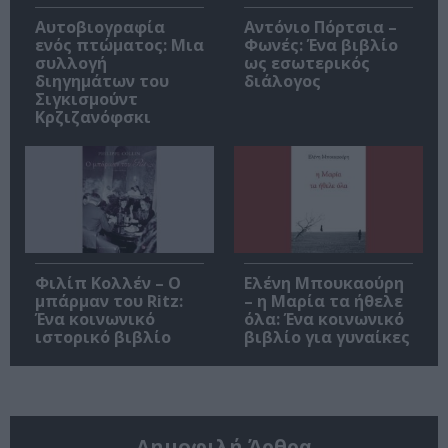
Αυτοβιογραφία
Αντόνιο Πόρτσια –
ενός πτώματος: Μια
Φωνές: Ένα βιβλίο
συλλογή
ως εσωτερικός
διηγημάτων του
διάλογος
Σιγκισμούντ
Κρζιζανόφσκι
Φιλίπ Κολλέν – Ο
Ελένη Μπουκαούρη
μπάρμαν του Ritz:
– η Μαρία τα ήθελε
Ένα κοινωνικό
όλα: Ένα κοινωνικό
ιστορικό βιβλίο
βιβλίο για γυναίκες
Δημοφιλή Άρθρα