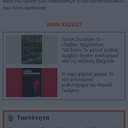
κατά τον τρόπο των ντανταϊστών η των καταστασιακών,
που τόσο αγαπούσε.
ΜΗΝ ΧΑΣΕΙΣ!
Γιανγκ Σιουάνγκ-τζι –
«Ταϊβάν: Ημερολόγιο
Ταξιδιού»: Το φετινό Διεθνές
Βραβείο Booker κυκλοφορεί
από τις εκδόσεις Βακχικόν
Η νύφη φόρεσε μαύρα: Το
νέο αστυνομικό
μυθιστόρημα του Κορνέλ
Γούλριτς
Ταυτότητα