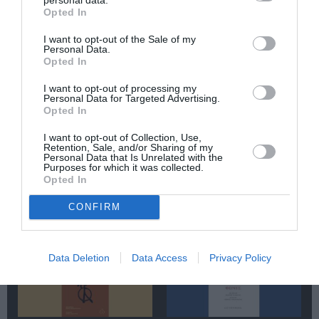
Newsletter
Opted In
Κάθε βδομάδα στο e-mail σας τα τελευταία νέα για
I want to opt-out of the Sale of my
την Τέχνη και τον Πολιτισμό!
Personal Data.
Opted In
I want to opt-out of processing my
Personal Data for Targeted Advertising.
Opted In
Ακολουθήστε το Culturenow.gr
I want to opt-out of Collection, Use,
Retention, Sale, and/or Sharing of my
Personal Data that Is Unrelated with the
Purposes for which it was collected.
Opted In
CONFIRM
Σχετικά Άρθρα
Data Deletion
Data Access
Privacy Policy