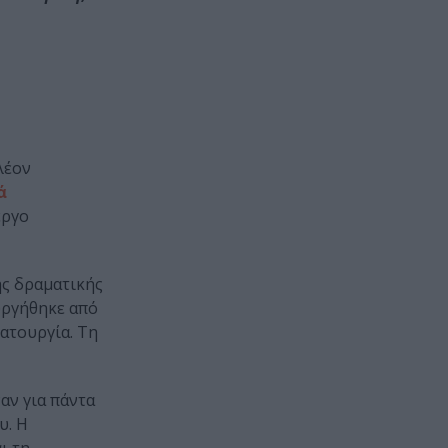
πλέον
ά
έργο
ης δραματικής
ουργήθηκε από
ατουργία.
Τη
ναν για πάντα
υ. Η