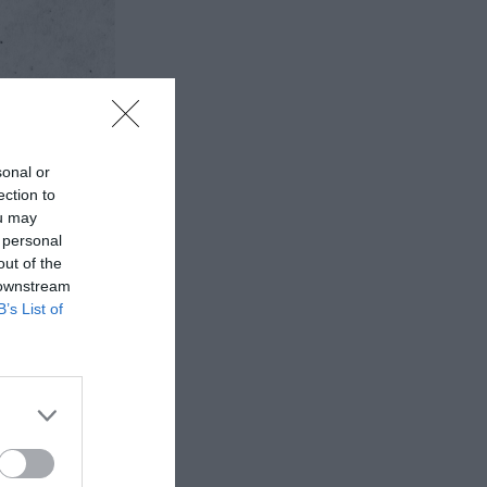
sonal or
ection to
ou may
 personal
out of the
 downstream
B’s List of