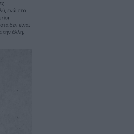
ες
λύ, ενώ στο
erior
οτα δεν είναι
α την άλλη,