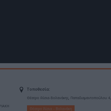
Τοποθεσία:
Θέατρο Ιλίσια-Βολανάκης, Παπαδιαμαντοπούλου 4, 
ΡΙΑΚΗ
Θέατρο Ιλίσια – Βολανάκη