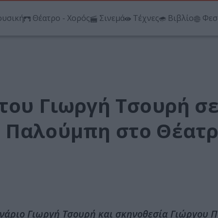
υσική
Θέατρο - Χορός
Σινεμά
Τέχνες
Βιβλίο
Φεσ
 του Γιωργή Τσουρή σ
υ Παλούμπη στο Θέατ
ενάριο Γιωργή Τσουρή και σκηνοθεσία Γιώργου 