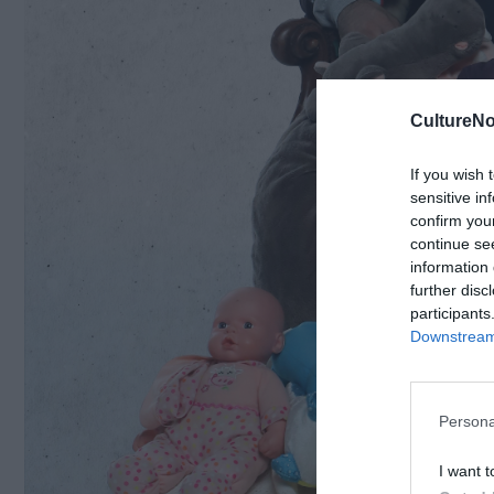
CultureNo
If you wish 
sensitive in
confirm you
continue se
information 
further disc
participants
Downstream 
Persona
I want t