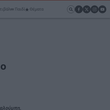
τιβάλ
Παιδί
Θέματα
ε
ρο
Παλούμπη,