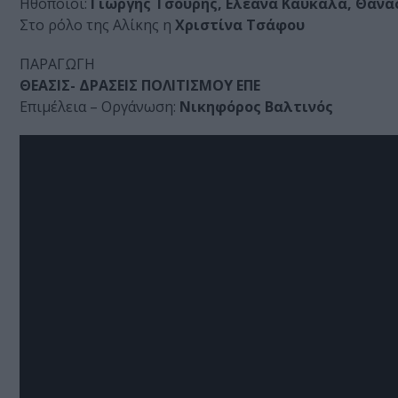
Ηθοποιοί:
Γιωργής Τσουρής, Ελεάνα Καυκαλά, Θανά
Στο ρόλο της Αλίκης η
Χριστίνα Τσάφου
ΠΑΡΑΓΩΓΗ
ΘΕΑΣΙΣ- ΔΡΑΣΕΙΣ ΠΟΛΙΤΙΣΜΟΥ ΕΠΕ
Επιμέλεια – Οργάνωση:
Νικηφόρος Βαλτινός