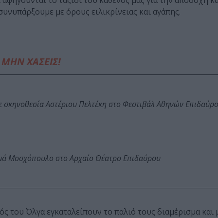
αφηγούνται το ταξίδι του καθενός μας για την αποδοχή κα
 συνυπάρξουμε με όρους ειλικρίνειας και αγάπης.
ΜΗΝ ΧΑΣΕΙΣ!
ε σκηνοθεσία Αστέριου Πελτέκη στο Φεστιβάλ Αθηνών Επιδαύρ
ωμά Μοσχόπουλο στο Αρχαίο Θέατρο Επιδαύρου
γός του Όλγα εγκαταλείπουν το παλιό τους διαμέρισμα και