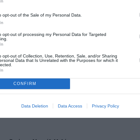
In
o opt-out of the Sale of my Personal Data.
που και να τρέξεις όμως, όποιον δρόμο και να πάρεις, θα σε βγ
In
to opt-out of processing my Personal Data for Targeted
ing.
In
o opt-out of Collection, Use, Retention, Sale, and/or Sharing
ersonal Data that Is Unrelated with the Purposes for which it
lected.
υ – Φοίβος Ριμένας
In
ουρής
CONFIRM
Data Deletion
Data Access
Privacy Policy
υ