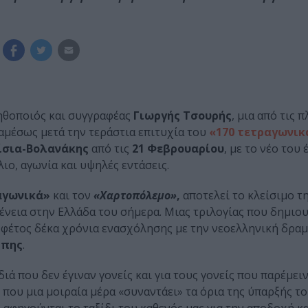
 ηθοποιός και συγγραφέας
Γιωργής Τσουρής
, μια από τις 
αμέσως μετά την τεράστια επιτυχία του
«170 τετραγωνικ
ίσια-Βολανάκης
από τις
21 Φεβρουαρίου
, με το νέο του 
ιο, αγωνία και υψηλές εντάσεις.
αγωνικά»
και τον
«Χαρτοπόλεμο»
,
αποτελεί το κλείσιμο τ
ογένεια στην Ελλάδα του σήμερα. Μιας τριλογίας που δημι
φέτος δέκα χρόνια ενασχόλησης με την νεοελληνική δραμ
μπης
.
αιδιά που δεν έγιναν γονείς και για τους γονείς που παρέμει
 που μια μοιραία μέρα «συναντάει» τα όρια της ύπαρξής το