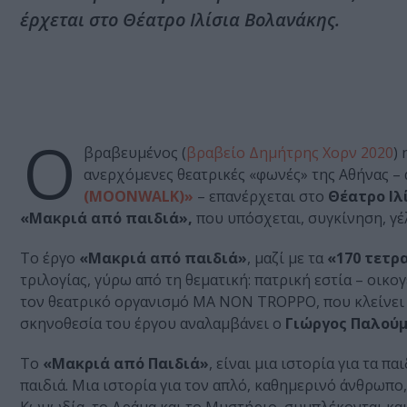
έρχεται στο Θέατρο Ιλίσια Βολανάκης.
Ο
βραβευμένος (
βραβείο Δημήτρης Χορν 2020
)
ανερχόμενες θεατρικές «φωνές» της Αθήνας – 
(MOONWALK)»
– επανέρχεται στο
Θέατρο Ιλ
«Μακριά από παιδιά»,
που υπόσχεται, συγκίνηση, γέλ
Το έργο
«Μακριά από παιδιά»
, μαζί με τα
«170 τετρ
τριλογίας, γύρω από τη θεματική: πατρική εστία – οικ
τον θεατρικό οργανισμό MA NON TROPPO, που κλείνει 
σκηνοθεσία του έργου αναλαμβάνει ο
Γιώργος Παλού
Το
«Μακριά από Παιδιά»
, είναι μια ιστορία για τα π
παιδιά. Μια ιστορία για τον απλό, καθημερινό άνθρωπο,