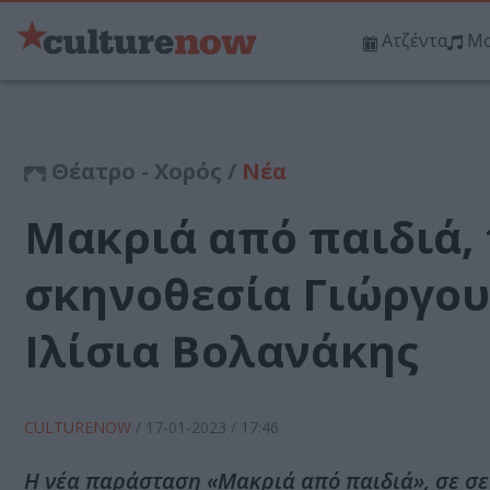
Ατζέντα
Μο
Θέατρο - Χορός /
Νέα
Μακριά από παιδιά,
σκηνοθεσία Γιώργο
Ιλίσια Βολανάκης
CULTURENOW
/
17-01-2023
/ 17:46
Η νέα παράσταση «Μακριά από παιδιά», σε σ