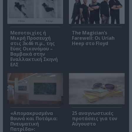
Μεσοτοιχίες ή
The Magician’s
Μικρή Προσευχή
Farewell: Οι Uriah
στις 3κ46 π.μ., της
Heep στο Floyd
Εύας Οικονόμου –
Βαμβακά στην
Εναλλακτική Σκηνή
ΕΛΣ
«Απομακρυσμένα
25 αναγνωστικές
Βουνά και Ποτάμια:
προτάσεις για τον
Πνευματική
Αύγουστο
Πατρίδα»: