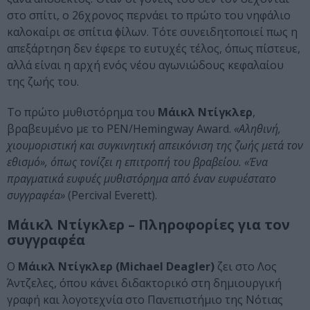
στο σπίτι, ο 26χρονος περνάει το πρώτο του νηφάλιο
καλοκαίρι σε σπίτια ϕίλων. Τότε συνειδητοποιεί πως η
απεξάρτηση δεν έφερε το ευτυχές τέλος, όπως πίστευε,
αλλά είναι η αρχή ενός νέου αγωνιώδους κεφαλαίου
της ζωής του.
Το πρώτο μυθιστόρημα του
Μάικλ Ντίγκλερ
,
βραβευμένο με το PEN/Hemingway Award.
«Αληθινή,
χιουμοριστική και συγκινητική απεικόνιση της ζωής μετά τον
εθισμό», όπως τονίζει η επιτροπή του βραβείου. «Ένα
πραγματικά ευφυές μυθιστόρημα από έναν ευφυέστατο
συγγραφέα»
(Percival Everett).
Μάικλ Ντίγκλερ – Πληροφορίες για τον
συγγραφέα
Ο
Μάικλ Ντίγκλερ (Michael Deagler)
ζει στο Λος
Άντζελες, όπου κάνει διδακτορικό στη δημιουργική
γραφή και λογοτεχνία στο Πανεπιστήμιο της Νότιας