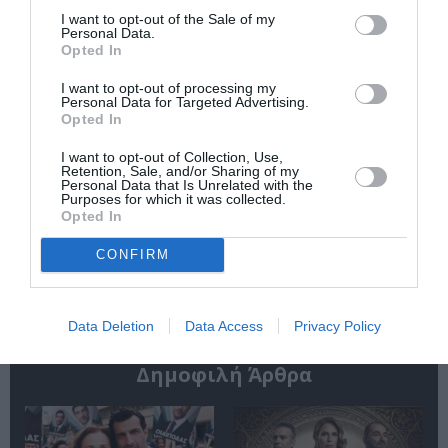
διηγημάτων του
διάλογος
I want to opt-out of the Sale of my
Σιγκισμούντ
Personal Data.
Κρζιζανόφσκι
Opted In
I want to opt-out of processing my
Personal Data for Targeted Advertising.
Opted In
I want to opt-out of Collection, Use,
Retention, Sale, and/or Sharing of my
Personal Data that Is Unrelated with the
Purposes for which it was collected.
Φιλίπ Κολλέν – Ο
Ελένη Μπουκαούρη
Opted In
μπάρμαν του Ritz:
– η Μαρία τα ήθελε
Ένα κοινωνικό
όλα: Ένα κοινωνικό
CONFIRM
ιστορικό βιβλίο
βιβλίο για γυναίκες
Data Deletion
Data Access
Privacy Policy
Δημοφιλή Άρθρα