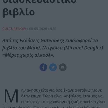
βιβλίο
CULTURENOW
/
08-05-2026
/ 9:51
Από τις Εκδόσεις Gutenberg κυκλοφορεί το
βιβλίο του Μάικλ Ντίγκλερ (Michael Deagler)
«Μέρες χωρίς αλκοόλ».
Μ
ην ανησυχείτε για όσα έκανε ο Ντένις Μονκ
όταν έπινε. Τώρα είναι νηϕάλιος, έτοιμος να
επιστρέψει στην κανονική ζωή, αρκεί να γίνει
ξανά αποδεκτός. Όταν οι γονείς του δεν τον δέχονται