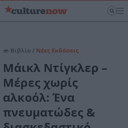
Βιβλίο /
Νέες Εκδόσεις
Μάικλ Ντίγκλερ –
Μέρες χωρίς
αλκοόλ: Ένα
πνευματώδες &
διασκεδαστικό