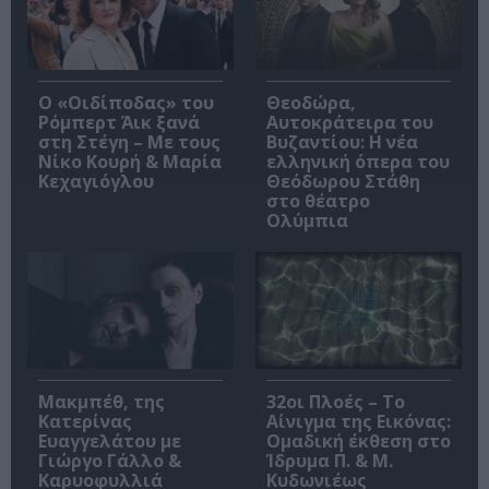
O «Οιδίποδας» του
Θεοδώρα,
Ρόμπερτ Άικ ξανά
Αυτοκράτειρα του
στη Στέγη – Με τους
Βυζαντίου: Η νέα
Νίκο Κουρή & Μαρία
ελληνική όπερα του
Κεχαγιόγλου
Θεόδωρου Στάθη
στο θέατρο
Ολύμπια
Μακμπέθ, της
32οι Πλοές – Το
Κατερίνας
Αίνιγμα της Εικόνας:
Ευαγγελάτου με
Ομαδική έκθεση στο
Γιώργο Γάλλο &
Ίδρυμα Π. & Μ.
Καρυοφυλλιά
Κυδωνιέως