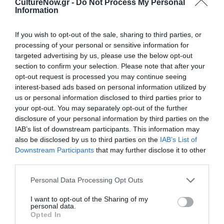
CultureNow.gr -
Do Not Process My Personal
Information
If you wish to opt-out of the sale, sharing to third parties, or
processing of your personal or sensitive information for
targeted advertising by us, please use the below opt-out
Ακολουθήστε το Culturenow.gr
section to confirm your selection. Please note that after your
opt-out request is processed you may continue seeing
interest-based ads based on personal information utilized by
us or personal information disclosed to third parties prior to
your opt-out. You may separately opt-out of the further
Σχετικά Άρθρα
disclosure of your personal information by third parties on the
IAB’s list of downstream participants. This information may
also be disclosed by us to third parties on the
IAB’s List of
Downstream Participants
that may further disclose it to other
third parties.
Personal Data Processing Opt Outs
I want to opt-out of the Sharing of my
Αυτοβιογραφία
Αντόνιο Πόρτσια –
personal data.
ενός πτώματος: Μια
Φωνές: Ένα βιβλίο
Opted In
συλλογή
ως εσωτερικός