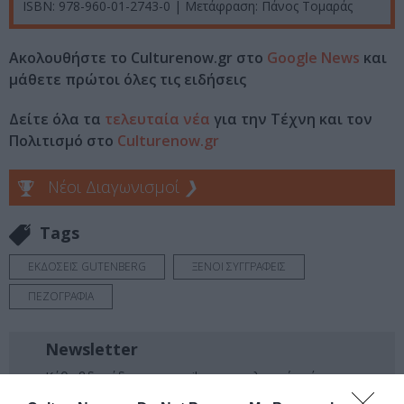
ISBN: 978-960-01-2743-0 | Μετάφραση: Πάνος Τομαράς
Ακολουθήστε το Culturenow.gr στο
Google News
και
μάθετε πρώτοι όλες τις ειδήσεις
Δείτε όλα τα
τελευταία νέα
για την Τέχνη και τον
Πολιτισμό στο
Culturenow.gr
Νέοι Διαγωνισμοί
❯
Tags
ΕΚΔΟΣΕΙΣ GUTENBERG
ΞΕΝΟΙ ΣΥΓΓΡΑΦΕΙΣ
ΠΕΖΟΓΡΑΦΙΑ
Newsletter
Κάθε βδομάδα στο e-mail σας τα τελευταία νέα για
την Τέχνη και τον Πολιτισμό!