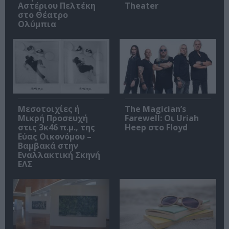
Αστέριου Πελτέκη
Theater
στο Θέατρο
Ολύμπια
Μεσοτοιχίες ή
The Magician’s
Μικρή Προσευχή
Farewell: Οι Uriah
στις 3κ46 π.μ., της
Heep στο Floyd
Εύας Οικονόμου –
Βαμβακά στην
Εναλλακτική Σκηνή
ΕΛΣ