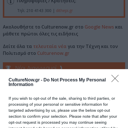
Πληροφορίες / Κρατήσεις:
Τηλ: 210 4143 300 |
dithepi.gr
Ακολουθήστε το Culturenow.gr στο
Google News
και
μάθετε πρώτοι όλες τις ειδήσεις
Δείτε όλα τα
τελευταία νέα
για την Τέχνη και τον
Πολιτισμό στο
Culturenow.gr
Νέοι Διαγωνισμοί
❯
CultureNow.gr -
Do Not Process My Personal
Tags
Information
ΔΗΜΟΤΙΚΟ ΘΕΑΤΡΟ ΠΕΙΡΑΙΑ
ΛΕΥΤΕΡΗΣ ΓΙΟΒΑΝΙΔΗΣ
If you wish to opt-out of the sale, sharing to third parties, or
ΠΑΙΔΙΚΕΣ ΠΑΡΑΣΤΑΣΕΙΣ 2021 – 2022
ΡΕΝΟΣ ΧΑΡΑΛΑΜΠΙΔΗΣ
processing of your personal or sensitive information for
targeted advertising by us, please use the below opt-out
section to confirm your selection. Please note that after your
Newsletter
opt-out request is processed you may continue seeing
Κάθε βδομάδα στο e-mail σας τα τελευταία νέα για