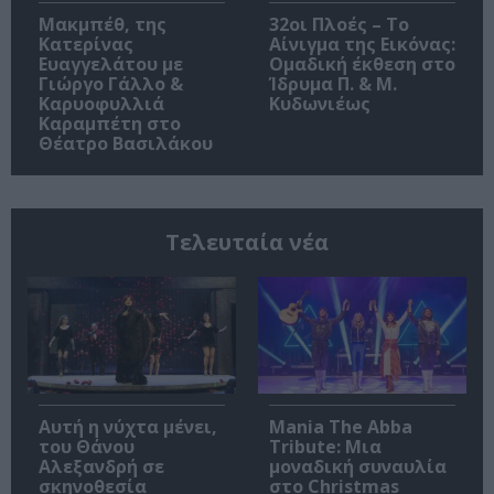
Μακμπέθ, της
32οι Πλοές – Το
Κατερίνας
Αίνιγμα της Εικόνας:
Ευαγγελάτου με
Ομαδική έκθεση στο
Γιώργο Γάλλο &
Ίδρυμα Π. & Μ.
Καρυοφυλλιά
Κυδωνιέως
Καραμπέτη στο
Θέατρο Βασιλάκου
Τελευταία νέα
Αυτή η νύχτα μένει,
Mania The Abba
του Θάνου
Tribute: Μια
Αλεξανδρή σε
μοναδική συναυλία
σκηνοθεσία
στο Christmas