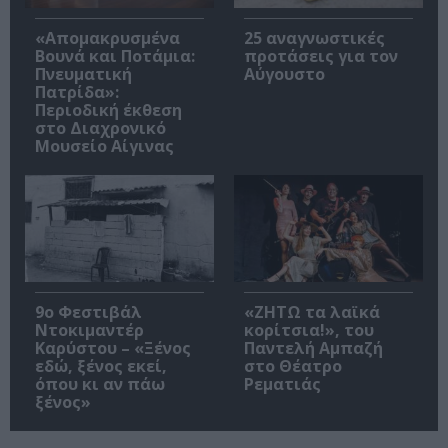
«Απομακρυσμένα
25 αναγνωστικές
Βουνά και Ποτάμια:
προτάσεις για τον
Πνευματική
Αύγουστο
Πατρίδα»:
Περιοδική έκθεση
στο Διαχρονικό
Μουσείο Αίγινας
9ο Φεστιβάλ
«ΖΗΤΩ τα λαϊκά
Ντοκιμαντέρ
κορίτσια!», του
Καρύστου – «Ξένος
Παντελή Αμπαζή
εδώ, ξένος εκεί,
στο Θέατρο
όπου κι αν πάω
Ρεματιάς
ξένος»