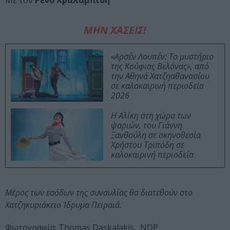
Με τον
Ρένο Χραλαμπίδη
ΜΗΝ ΧΑΣΕΙΣ!
«Αρσέν Λουπέν: Το μυστήριο
της Κούφιας Βελόνας», από
την Αθηνά Χατζηαθανασίου
σε καλοκαιρινή περιοδεία
2026
Η Αλίκη στη χώρα των
ψαριών, του Γιάννη
Ξανθούλη σε σκηνοθεσία
Χρήστου Τριπόδη σε
καλοκαιρινή περιοδεία
Μέρος των εσόδων της συναυλίας θα διατεθούν στο
Χατζηκυριάκειο Ίδρυμα Πειραιά.
Φωτογραφία: Thomas Daskalakis, NDP