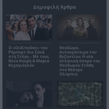
Δημοφιλή Άρθρα
O «Οιδίποδας» του
Θεοδώρα,
Ρόμπερτ Άικ ξανά
Αυτοκράτειρα του
στη Στέγη – Με τους
Βυζαντίου: Η νέα
Νίκο Κουρή & Μαρία
ελληνική όπερα του
Κεχαγιόγλου
Θεόδωρου Στάθη
στο θέατρο
Ολύμπια