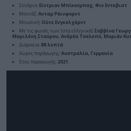
Σενάριο:
Εϊντριαν Μπίκενμπαχ, Φιν Εντκβιστ
Μοντάζ:
Ανταμ Ράινφορντ
Μουσική:
Ούτε Ενγκελχάρντ
Με τις φωνές των: (στα ελληνικά)
Σαββίνα Γεωργ
Μαριλένη Σταύρου, Ανδρέα Τσελεπό, Μαριάν Κυ
Διάρκεια:
88 λεπτά
Χώρες παράγωγης:
Αυστραλία, Γερμανία
Έτος παραγωγής:
2021