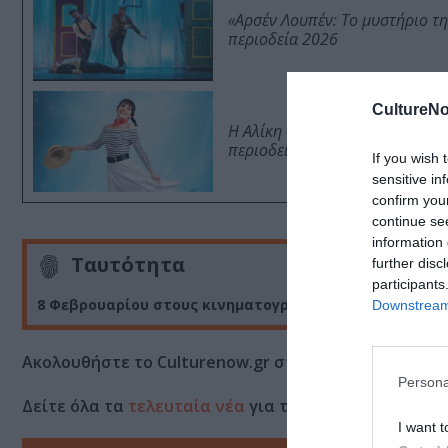
«Αρσέν Λουπέν: Το μυστήριο τ
περιοδεία 2026
CultureNo
Η Αλίκη στη χώρα των ψαριών,
περιοδεία
If you wish 
sensitive in
confirm you
continue se
information 
Ταυτότητα
further disc
participants
8 Φεβρουαρίου στους κινηματογράφους από την Tanw
Downstream 
Ακολουθήστε το Culturenow.gr στο
Google News
και 
Persona
Δείτε όλα τα
τελευταία νέα
για την Τέχνη και τον Π
I want t