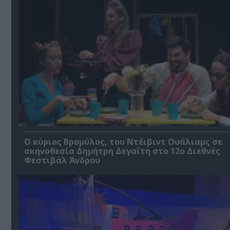
O κύριος Βρομύλος, του Ντέιβιντ Ουάλιαμς σε
σκηνοθεσία Δημήτρη Δεγαΐτη στο 12ο Διεθνές
Φεστιβάλ Άνδρου