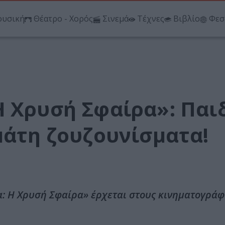
υσική
Θέατρο - Χορός
Σινεμά
Τέχνες
Βιβλίο
Φεσ
Η Χρυσή Σφαίρα»: Παι
μάτη ζουζουνίσματα!
α: Η Χρυσή Σφαίρα» έρχεται στους κινηματογρά