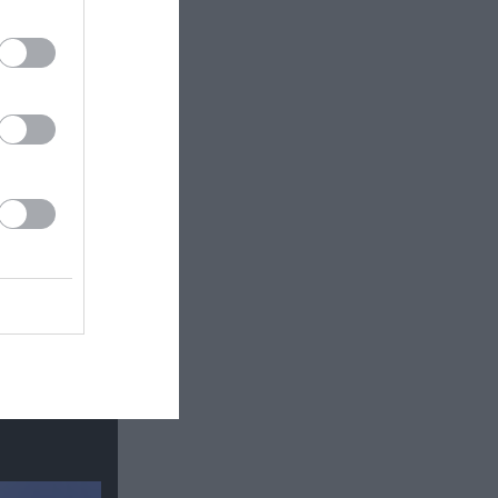
 εδώ!
❯