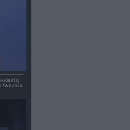
ηνοθεσία
ο Αθηναία