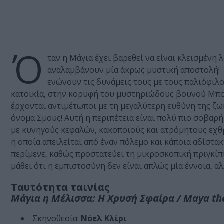
Ό
ταν η Μάγια έχει βαρεθεί να είναι κλεισμένη 
αναλαμβάνουν μία άκρως μυστική αποστολή! Τ
ενώνουν τις δυνάμεις τους με τους παλιόφιλο
κατοικία, στην κορυφή του μυστηριώδους βουνού Μπονζ
έρχονται αντιμέτωποι με τη μεγαλύτερη ευθύνη της ζω
όνομα Σμους! Αυτή η περιπέτεια είναι πολύ πιο σοβαρ
με κυνηγούς κεφαλών, κακοποιούς και ατρόμητους εχθρ
η οποία απειλείται από έναν πόλεμο και κάποια αδίστα
περίμενε, καθώς προστατεύει τη μικροσκοπική πριγκίπισ
μάθει ότι η εμπιστοσύνη δεν είναι απλώς μία έννοια, αλ
Ταυτότητα ταινίας
Mάγια η Μέλισσα: Η Χρυσή Σφαίρα / Maya th
Σκηνοθεσία:
Νόελ Κλίρι