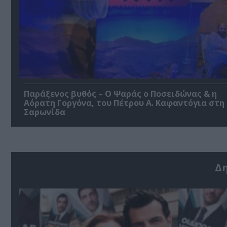
Παράξενος βυθός – Ο Ψαράς ο Ποσειδώνας & η
Αόρατη Γοργόνα, του Πέτρου Α. Καφαντόγια στη
Σαρωνίδα
Δ