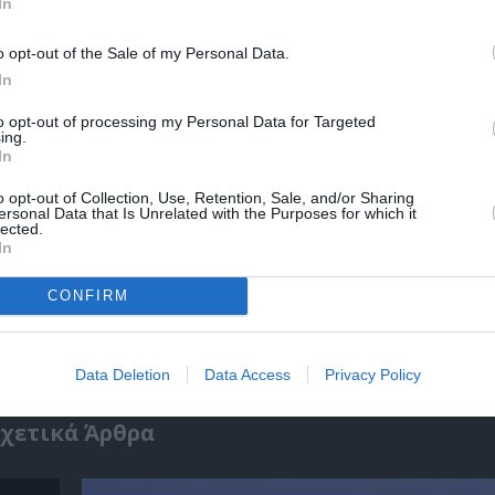
In
r
Δες
o opt-out of the Sale of my Personal Data.
In
ΠΑΙΔΙΚΟ ΣΙΝΕΜΑ - ΠΑΙΔΙΚΕΣ ΤΑΙΝΙΕΣ
ΦΑΝΤΑΣΙΑΣ - ANIMATION
to opt-out of processing my Personal Data for Targeted
ing.
In
o opt-out of Collection, Use, Retention, Sale, and/or Sharing
ersonal Data that Is Unrelated with the Purposes for which it
νη και τον Πολιτισμό!
lected.
In
CONFIRM
λουθήστε το Culturenow.gr
Data Deletion
Data Access
Privacy Policy
χετικά Άρθρα