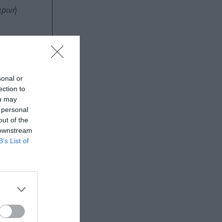
ιρινή
καιρινή
sonal or
ection to
ou may
 personal
out of the
 downstream
B’s List of