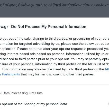
ης Κούφιας Βελόνας», από την Αθηνά Χατζηαθανασίου σε καλοκα
w.gr -
Do Not Process My Personal Information
 του Γιάννη Ξανθούλη σε σκηνοθεσία Χρήστου Τριπόδη σε καλο
to opt-out of the sale, sharing to third parties, or processing of your per
formation for targeted advertising by us, please use the below opt-out s
r selection. Please note that after your opt-out request is processed y
eing interest-based ads based on personal information utilized by us or
disclosed to third parties prior to your opt-out. You may separately opt-
losure of your personal information by third parties on the IAB’s list of
. This information may also be disclosed by us to third parties on the
IA
eer
Participants
that may further disclose it to other third parties.
μάθετε πρώτοι όλες τις ειδήσεις
l Data Processing Opt Outs
ολιτισμό στο
Culturenow.gr
o opt-out of the Sharing of my personal data.