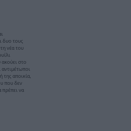
αι
ι δυο τους
τη νέα του
ουίλι
 ακούει στο
ι αντιμέτωποι
 της αποικία,
ου που δεν
α πρέπει να