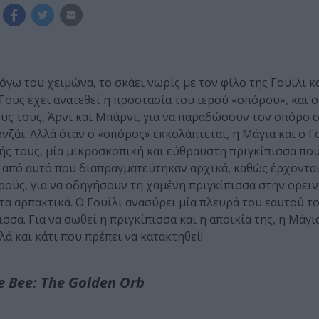
λόγω του χειμώνα, το σκάει νωρίς με τον φίλο της Γουίλι κ
ους έχει ανατεθεί η προστασία του ιερού «σπόρου», και ο
υς τους, Άρνι και Μπάρνι, για να παραδώσουν τον σπόρο σ
άι. Αλλά όταν ο «σπόρος» εκκολάπτεται, η Μάγια και ο Γ
ής τους, μία μικροσκοπική και εύθραυστη πριγκίπισσα που
ή από αυτό που διαπραγματεύτηκαν αρχικά, καθώς έρχοντα
ούς, για να οδηγήσουν τη χαμένη πριγκίπισσα στην ορεινή
κτα αρπακτικά. Ο Γουίλι ανασύρει μία πλευρά του εαυτού τ
σα. Για να σωθεί η πριγκίπισσα και η αποικία της, η Μάγι
λά και κάτι που πρέπει να κατακτηθεί!
e Bee: The Golden Orb