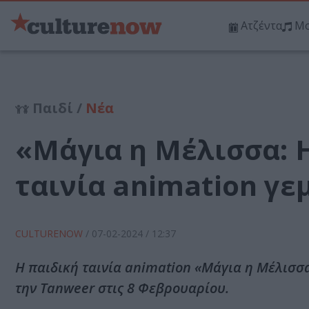
Ατζέντα
Μο
Παιδί /
Νέα
«Mάγια η Μέλισσα: 
ταινία animation γε
CULTURENOW
/
07-02-2024
/ 12:37
Η παιδική ταινία animation «Mάγια η Μέλισσ
την Tanweer στις 8 Φεβρουαρίου.