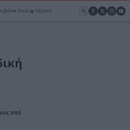
τιβάλ
Παιδί
Θέματα
δική
φους από