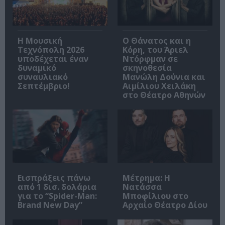
Η Μουσική
Ο Θάνατος και η
Τεχνόπολη 2026
Κόρη, του Άριελ
υποδέχεται έναν
Ντόρφμαν σε
δυναμικό
σκηνοθεσία
συναυλιακό
Μανώλη Δούνια και
Σεπτέμβριο!
Αιμίλιου Χειλάκη
στο Θέατρο Αθηνών
Εισπράξεις πάνω
Μέτρημα: Η
από 1 δισ. δολάρια
Νατάσσα
για το “Spider-Man:
Μποφίλιου στο
Brand New Day”
Αρχαίο Θέατρο Δίου