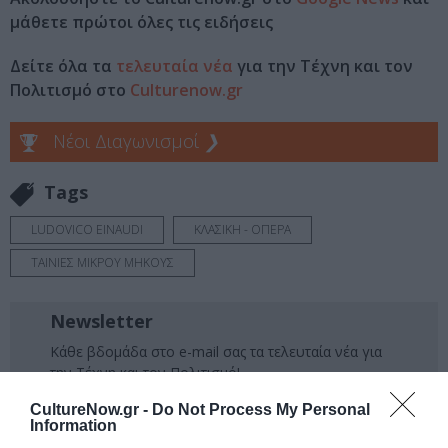
μάθετε πρώτοι όλες τις ειδήσεις
Δείτε όλα τα
τελευταία νέα
για την Τέχνη και τον
Πολιτισμό στο
Culturenow.gr
Νέοι Διαγωνισμοί
❯
Tags
LUDOVICO EINAUDI
ΚΛΑΣΙΚΗ - ΟΠΕΡΑ
ΤΑΙΝΙΕΣ ΜΙΚΡΟΥ ΜΗΚΟΥΣ
Newsletter
Κάθε βδομάδα στο e-mail σας τα τελευταία νέα για
την Τέχνη και τον Πολιτισμό!
CultureNow.gr -
Do Not Process My Personal
Information