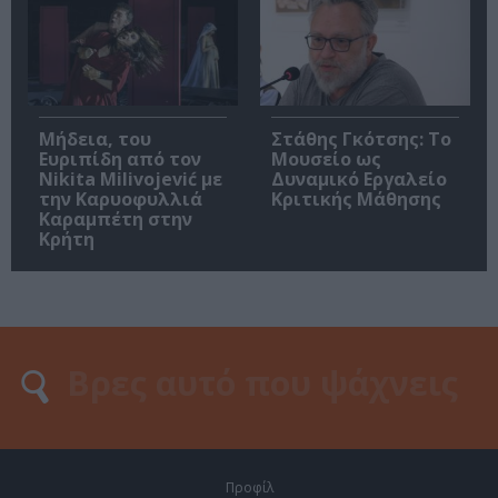
Μήδεια, του
Στάθης Γκότσης: Το
Ευριπίδη από τον
Μουσείο ως
Nikita Milivojević με
Δυναμικό Εργαλείο
την Καρυοφυλλιά
Κριτικής Μάθησης
Καραμπέτη στην
Κρήτη
Προφίλ