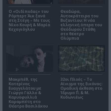
O «Οιδίποδας» του
Θεοδώρα,
Ρόμπερτ Άικ ξανά
Αυτοκράτειρα του
στη Στέγη – Με τους
Βυζαντίου: Η νέα
Νίκο Κουρή & Μαρία
ελληνική όπερα του
Κεχαγιόγλου
Θεόδωρου Στάθη
στο θέατρο
Ολύμπια
Μακμπέθ, της
32οι Πλοές – Το
Κατερίνας
Αίνιγμα της Εικόνας:
Ευαγγελάτου με
Ομαδική έκθεση στο
Γιώργο Γάλλο &
Ίδρυμα Π. & Μ.
Καρυοφυλλιά
Κυδωνιέως
Καραμπέτη στο
Θέατρο Βασιλάκου