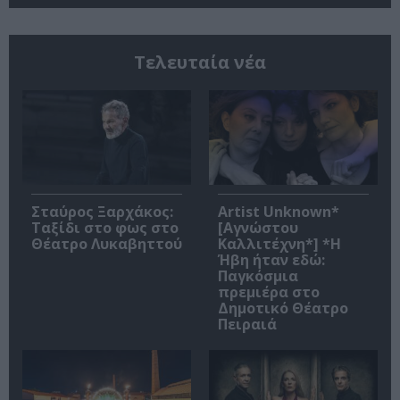
Τελευταία νέα
Σταύρος Ξαρχάκος:
Artist Unknown*
Ταξίδι στο φως στο
[Αγνώστου
Θέατρο Λυκαβηττού
Καλλιτέχνη*] *Η
Ήβη ήταν εδώ:
Παγκόσμια
πρεμιέρα στο
Δημοτικό Θέατρο
Πειραιά