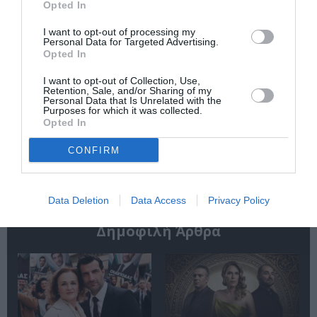
Opted In
I want to opt-out of processing my
Personal Data for Targeted Advertising.
Opted In
I want to opt-out of Collection, Use,
Οι ταινίες που θα
Αύγουστος 2026 στο
Retention, Sale, and/or Sharing of my
δούμε στις
Cinobo: Δυνατές
Personal Data that Is Unrelated with the
Purposes for which it was collected.
κινηματογραφικές
σειρές και
Opted In
αίθουσες από την
πρεμιέρες που δεν
Πέμπτη 6
βρίσκεις πουθενά
CONFIRM
Αυγούστου
αλλού!
Data Deletion
Data Access
Privacy Policy
Δημοφιλή Άρθρα