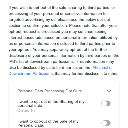
If you wish to opt-out of the sale, sharing to third parties, or
processing of your personal or sensitive information for
Ακολουθήστε το Culturenow.gr
targeted advertising by us, please use the below opt-out
section to confirm your selection. Please note that after your
opt-out request is processed you may continue seeing
interest-based ads based on personal information utilized by
us or personal information disclosed to third parties prior to
Σχετικά Άρθρα
your opt-out. You may separately opt-out of the further
disclosure of your personal information by third parties on the
IAB’s list of downstream participants. This information may
also be disclosed by us to third parties on the
IAB’s List of
Downstream Participants
that may further disclose it to other
third parties.
Personal Data Processing Opt Outs
Εισπράξεις πάνω
Η νέα ταινία
από 1 δισ. δολάρια
“Without Blood” της
I want to opt-out of the Sharing of my
personal data.
για το “Spider-Man:
Αντζελίνα Τζολί θα
Opted In
Brand New Day”
κάνει πρεμιέρα τον
Σεπτέμβριο
I want to opt-out of the Sale of my
Personal Data.