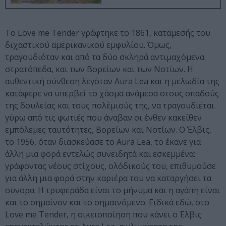
Το Love me Tender γράφτηκε το 1861, καταμεσής του
διχαστικού αμερικανικού εμφυλίου. Όμως,
τραγουδιόταν και από τα δύο σκληρά αντιμαχόμενα
στρατόπεδα, και των Βορείων και των Νοτίων. Η
αυθεντική σύνθεση λεγόταν Aura Lea και η μελωδία της
κατάφερε να υπερβεί το χάσμα ανάμεσα στους οπαδούς
της δουλείας και τους πολέμιούς της, να τραγουδιέται
γύρω από τις φωτιές που άναβαν οι ένθεν κακείθεν
εμπόλεμες ταυτότητες, Βορείων και Νοτίων. Ο Έλβις,
το 1956, όταν διασκεύασε το Aura Lea, το έκανε για
άλλη μια φορά εντελώς συνειδητά και εσκεμμένα:
γράφοντας νέους στίχους, ολόδικούς του, επιθυμούσε
για άλλη μια φορά στην καριέρα του να καταργήσει τα
σύνορα. Η τρυφεράδα είναι το μήνυμα και η αγάπη είναι
και το σημαίνον και το σημαινόμενο. Ειδικά εδώ, στο
Love me Tender, η οικειοποίηση που κάνει ο Έλβις