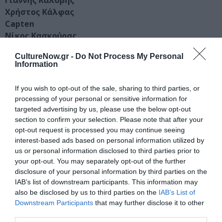
Γιάννης Καλύβης
Χρήστος Κάλφας
Capten
Νίκος Κασκούρας
Μιχάλης Κιούσης
CultureNow.gr -
Do Not Process My Personal
Πέγκυ Κλιάφα
Information
Δημήτρης Κόκορης
Μαρίνα Κροντηρά
If you wish to opt-out of the sale, sharing to third parties, or
Νίκος Κρυωνίδης
processing of your personal or sensitive information for
Δήμητρα Λαζαρίδου
targeted advertising by us, please use the below opt-out
Σταμάτης Λάσκος
section to confirm your selection. Please note that after your
Κυριακή Μαυρογεώργη
opt-out request is processed you may continue seeing
interest-based ads based on personal information utilized by
Κατερίνα Μερτζάνη
us or personal information disclosed to third parties prior to
Φώτιος Μπάλας
your opt-out. You may separately opt-out of the further
Μανώλης Μπιτσάκης
disclosure of your personal information by third parties on the
Κωνσταντίνος Πάτσιος
IAB’s list of downstream participants. This information may
Ράνια Ράγκου
also be disclosed by us to third parties on the
IAB’s List of
Νίκος Σταματιάδης
Downstream Participants
that may further disclose it to other
Βάνα Φερτάκη
third parties.