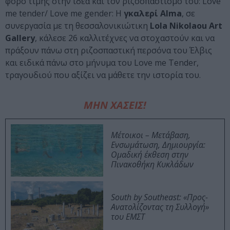
φόρο τιμής στην ιδέα και τον ριζοσπαστισμό του: Love
me tender/ Love me gender: Η
γκαλερί Alma
, σε
συνεργασία με τη θεσσαλονικιώτικη
Lola Nikolaou Art
Gallery
, κάλεσε 26 καλλιτέχνες να στοχαστούν και να
πράξουν πάνω στη ριζοσπαστική περσόνα του Έλβις
και ειδικά πάνω στο μήνυμα του Love me Tender,
τραγουδιού που αξίζει να μάθετε την ιστορία του.
ΜΗΝ ΧΑΣΕΙΣ!
Μέτοικοι – Μετάβαση,
Ενσωμάτωση, Δημιουργία:
Ομαδική έκθεση στην
Πινακοθήκη Κυκλάδων
South by Southeast: «Προς-
Ανατολίζοντας τη Συλλογή»
του ΕΜΣΤ