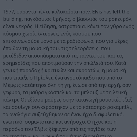
1977, σαράντα πέντε καλοκαίρια πριν: Elvis has left the
building, παγκόσμιος θρήνος, ο βασιλιάς του ροκενρόλ
είναι νεκρός. Η είδηση, αστραπιαία, κάνει τον γύρο ενός
κόσμου χωρίς ίντερνετ, ενός κόσμου που
επικοινωνούσε μόνο με τα ραδιόφωνα, που για μέρες
έπαιζαν τη μουσική του, τις τηλεοράσεις, που
μετέδιδαν αποσπάσματα από τις ταινίες του, και τις
εφημερίδες που αποτιμούσαν την απώλειά του. Κατά
γενική παραδοχή κριτικών και ακροατών, η μουσική
που έπαιξε ο Πρίσλεϊ, ένα αγροτόπαιδο που από το
Μέμφις κατάκτησε όλη τη γη, ένωσε από την αρχή, σαν
γέφυρα, τα μαύρα γκόσπελ και τα μπλουζ με τη λευκή
κάντρι. Οι εξίσου μαύρες στην καταγωγή μουσικές τζαζ
και σουίνγκ συγκεράστηκαν με το κάτασπρο ροκαμπίλι,
τα αναλόγια συζεύχθηκαν σε έναν ήχο διαφυλετικό,
ενωτικό, ουμανιστικό και ανήσυχο. Ο ήχος και η
περσόνα του Έλβις ξέφυγαν από τις παγίδες των
ταυτοτήτων και η φωνή του έγινε διαφυλετικό,