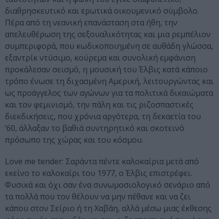
διαθρησκευτικό και ερωτικά οικουμενικό σύμβολο.
Πέρα από τη νεανική επανάσταση στα ήθη, την
απελευθέρωση της σεξουαλικότητας και μια ρεμπέλιον
συμπεριφορά, που κωδικοποιημένη σε αυθάδη γλώσσα,
εξαντρίκ ντύσιμο, κούρεμα και συνολική εμφάνιση
προκάλεσαν σεισμό, η μουσική του Έλβις κατά κάποιο
τρόπο ένωσε τη διχασμένη Αμερική, λειτουργώντας και
ως προάγγελος των αγώνων για τα πολιτικά δικαιώματα
και τον φεμινισμό, την πάλη και τις ριζοσπαστικές
διεκδικήσεις, που χρόνια αργότερα, τη δεκαετία του
’60, άλλαξαν το βαθιά συντηρητικό και σκοτεινό
πρόσωπο της χώρας και του κόσμου.
Love me tender: Σαράντα πέντε καλοκαίρια μετά από
εκείνο το καλοκαίρι του 1977, ο Έλβις επιστρέφει.
Φυσικά και όχι σαν ένα συνωμοσιολογικό σενάριο από
τα πολλά που τον θέλουν να μην πέθανε και να ζει
κάπου στον Σείριο ή τη Χαβάη, αλλά μέσω μιας έκθεσης