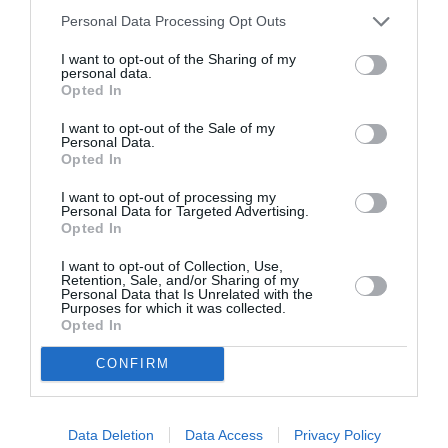
Personal Data Processing Opt Outs
Kαλλιτεχνική Διεύθυνση:
Μαρία Αλμπάνη
Συνδιοργάνωση:
Λόλα Νικολάου
I want to opt-out of the Sharing of my
personal data.
Επιμέλεια:
Στέφανος Τσιτσόπουλος
Opted In
Κεντρική φωτογραφία θέματος: Μαρίνα Κροντηρά, The King,
I want to opt-out of the Sale of my
Αθήνα 2022 (λεπτομέρεια)
Personal Data.
Opted In
Ταυτότητα Εκδήλωσης
I want to opt-out of processing my
Personal Data for Targeted Advertising.
Opted In
Ημερομηνία:
I want to opt-out of Collection, Use,
Retention, Sale, and/or Sharing of my
23/06/2022
23/07/2022
Από:
Εως:
Personal Data that Is Unrelated with the
Purposes for which it was collected.
Εγκαίνια: Πέμπτη 23 Ιουνίου 2022, 19:00 – 22:00
Opted In
Ώρες λειτουργίας: Τρίτη, Πέμπτη, Παρασκευή, 11:00 -
20:00, Τετάρτη & Σάββατο 11:00 - 15:00
CONFIRM
Τοποθεσία:
Γκαλερί Άλμα, Υψηλάντου 24, Κολωνάκι, Αθήνα
Data Deletion
Data Access
Privacy Policy