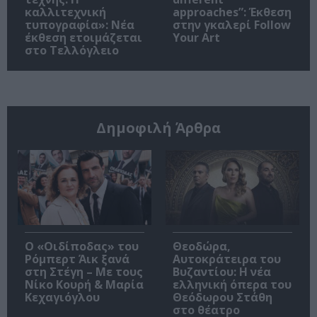
καλλιτεχνική
approaches”: Έκθεση
τυπογραφία»: Νέα
στην γκαλερί Follow
έκθεση ετοιμάζεται
Your Art
στο Τελλόγλειο
Δημοφιλή Άρθρα
O «Οιδίποδας» του
Θεοδώρα,
Ρόμπερτ Άικ ξανά
Αυτοκράτειρα του
στη Στέγη – Με τους
Βυζαντίου: Η νέα
Νίκο Κουρή & Μαρία
ελληνική όπερα του
Κεχαγιόγλου
Θεόδωρου Στάθη
στο θέατρο