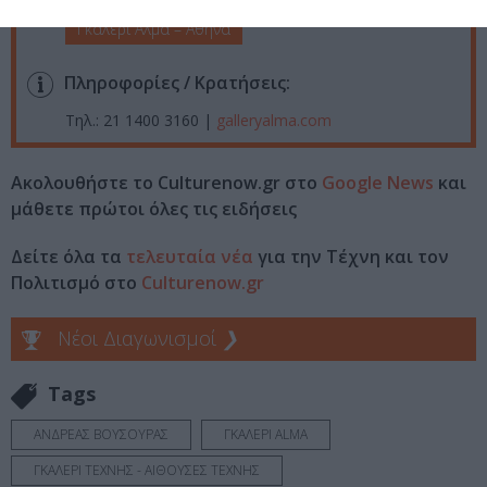
Γκαλερί Άλμα – Αθήνα
Πληροφορίες / Κρατήσεις:
Τηλ.: 21 1400 3160 |
galleryalma.com
Ακολουθήστε το Culturenow.gr στο
Google News
και
μάθετε πρώτοι όλες τις ειδήσεις
Δείτε όλα τα
τελευταία νέα
για την Τέχνη και τον
Πολιτισμό στο
Culturenow.gr
Νέοι Διαγωνισμοί
❯
Tags
ΑΝΔΡΕΑΣ ΒΟΥΣΟΥΡΑΣ
ΓΚΑΛΕΡΙ ALMA
ΓΚΑΛΕΡΙ ΤΕΧΝΗΣ - ΑΙΘΟΥΣΕΣ ΤΕΧΝΗΣ