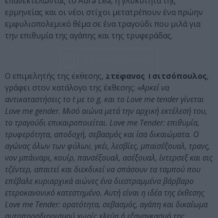
επανεκτελώντας το Aura Lea, η γλυκύτητα της
ερμηνείας και οι νέοι στίχοι μετατρέπουν ένα πρώην
εμφυλιοπολεμικό θέμα σε ένα τραγούδι που μιλά για
την επιθυμία της αγάπης και της τρυφεράδας.
ΔΕΣ 6 ΦΩΤΟΓΡΑΦΙΕΣ
Ο επιμελητής της έκθεσης,
Στέφανος Τσιτσόπουλος
,
γράφει στον κατάλογο της έκθεσης:
«Αρκεί να
αντικαταστήσεις το t με το g, και το Love me tender γίνεται
Love me gender. Μισό αιώνα μετά την αρχική εκτέλεσή του,
το τραγούδι επικαιροποιείται. Love me Tender: επιθυμία,
τρυφερότητα, αποδοχή, σεβασμός και ίσα δικαιώματα. Ο
αγώνας όλων των φύλων, γκέι, λεσβίες, μπαϊσέξουαλ, τρανς,
νον μπάιναρι, κουίρ, πανσέξουαλ, ασέξουαλ, ίντερσεξ και σις
τζέντερ, απαιτεί και διεκδικεί να σπάσουν τα ταμπού που
επέβαλε κυριαρχικά αιώνες ένα διεστραμμένα βάρβαρο
ετεροκανονικό κατεστημένο. Αυτή είναι η ιδέα της έκθεσης
Love me Tender: ορατότητα, σεβασμός, αγάπη και δικαίωμα
αυτοπροσδιορισμού χωρίς χλεύη ή εξαναγκασμό της