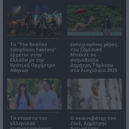
Το “The Beatles
Ευτυχισμένες μέρες,
Symphonic Fantasy”
του Σάμιουελ
έρχεται στην
Μπέκετ σε
Ελλάδα με την
σκηνοθεσία
Κρατική Ορχήστρα
Δημήτρη Τάρλοου
Αθηνών
στα Αισχύλεια 2026
Τα ντουέτα του
Ο σκοινοβάτης του
ελληνικού
Ζενέ, Δημήτρης
κινηματογράφου:
Αντωνίτσης