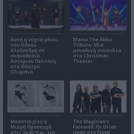
Αυτή η νύχτα μένει,
Mania The Abba
του Θάνου
Tribute: Μια
Αλεξανδρή σε
μοναδική συναυλία
σκηνοθεσία
στο Christmas
Αστέριου Πελτέκη
Theater
στο Θέατρο
Ολύμπια
Μεσοτοιχίες ή
The Magician’s
Μικρή Προσευχή
Farewell: Οι Uriah
στις 3κ46 π.μ., της
Heep στο Floyd