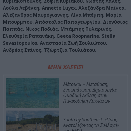
Κυριακόπουλος, Σοφία Κυριακού, Κώστας Λαλές,
Λούλα Λεβέντη, Annette Luycx, Αλεξάνδρα Μαϊντα,
Αλέξανδρος Μαυρόγιαννης, Λίνα Μπέμπη, Μαρία
Μπουρμπού, Απόστολος Παπαγεωργίου, Διονύσιος
Παππάς, Νίκος Ποδιάς, Μπάμπης Πυλαρινός,
Ελευθερία Ραπανάκη, Geeta Roopnarine, Stella
Sevastopoulos, Αναστασία Ζωή Σουλιώτου,
Ανδρέας Σπίνος, Τζώρτζια Τουλιάτου.
ΜΗΝ ΧΑΣΕΙΣ!
Μέτοικοι – Μετάβαση,
Ενσωμάτωση, Δημιουργία:
Ομαδική έκθεση στην
Πινακοθήκη Κυκλάδων
South by Southeast: «Προς-
Ανατολίζοντας τη Συλλογή»
του ΕΜΣΤ