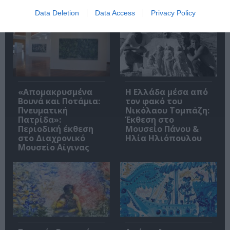
Σχετικά Άρθρα
Data Deletion
Data Access
Privacy Policy
«Απομακρυσμένα
Η Ελλάδα μέσα από
Βουνά και Ποτάμια:
τον φακό του
Πνευματική
Νικόλαου Τομπάζη:
Πατρίδα»:
Έκθεση στο
Περιοδική έκθεση
Μουσείο Πάνου &
στο Διαχρονικό
Ηλία Ηλιόπουλου
Μουσείο Αίγινας