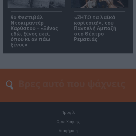
9ο Φεστιβάλ
«ΖΗΤΩ τα λαϊκά
Ντοκιμαντέρ
κορίτσια!», του
Καρύστου – «Ξένος
Παντελή Αμπαζή
εδώ, ξένος εκεί,
στο Θέατρο
όπου κι αν πάω
Ρεματιάς
ξένος»
Προφίλ
Οροι Χρήσης
Διαφήμιση