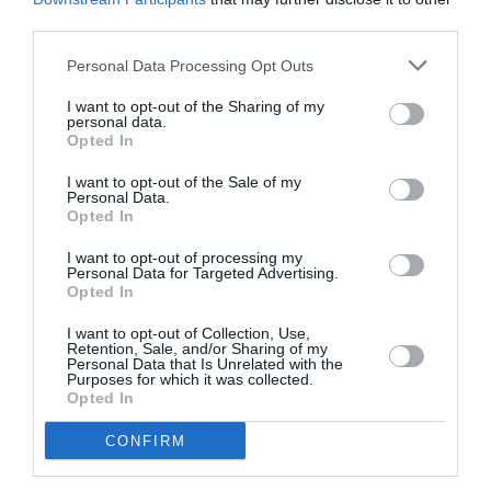
third parties.
FOKIANOU 24/7
ΓΚΑΛΕΡΙ ΤΕΧΝΗΣ - ΑΙΘΟΥΣΕΣ ΤΕΧΝΗΣ
Personal Data Processing Opt Outs
ΔΩΡΕΑΝ ΕΚΔΗΛΩΣΕΙΣ
ΕΙΚΑΣΤΙΚΕΣ ΕΚΘΕΣΕΙΣ
I want to opt-out of the Sharing of my
ΟΜΑΔΙΚΕΣ ΕΚΘΕΣΕΙΣ
personal data.
Opted In
Newsletter
I want to opt-out of the Sale of my
Personal Data.
Κάθε βδομάδα στο e-mail σας τα τελευταία νέα για
Opted In
την Τέχνη και τον Πολιτισμό!
I want to opt-out of processing my
Personal Data for Targeted Advertising.
Opted In
I want to opt-out of Collection, Use,
Retention, Sale, and/or Sharing of my
Personal Data that Is Unrelated with the
Ακολουθήστε το Culturenow.gr
Purposes for which it was collected.
Opted In
CONFIRM