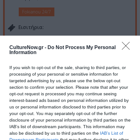
Fokianou 24/7
Eισιτήρια:
Είσοδος Ελεύθερη
CultureNow.gr -
Do Not Process My Personal
Πληροφορίες / Κρατήσεις:
Information
www.fokianou247.gr
If you wish to opt-out of the sale, sharing to third parties, or
processing of your personal or sensitive information for
Ακολουθήστε το Culturenow.gr στο
Google News
και
targeted advertising by us, please use the below opt-out
μάθετε πρώτοι όλες τις ειδήσεις
section to confirm your selection. Please note that after your
opt-out request is processed you may continue seeing
Δείτε όλα τα
τελευταία νέα
για την Τέχνη και τον
interest-based ads based on personal information utilized by
us or personal information disclosed to third parties prior to
Πολιτισμό στο
Culturenow.gr
your opt-out. You may separately opt-out of the further
disclosure of your personal information by third parties on the
Νέοι Διαγωνισμοί
❯
IAB’s list of downstream participants. This information may
also be disclosed by us to third parties on the
IAB’s List of
Tags
Downstream Participants
that may further disclose it to other