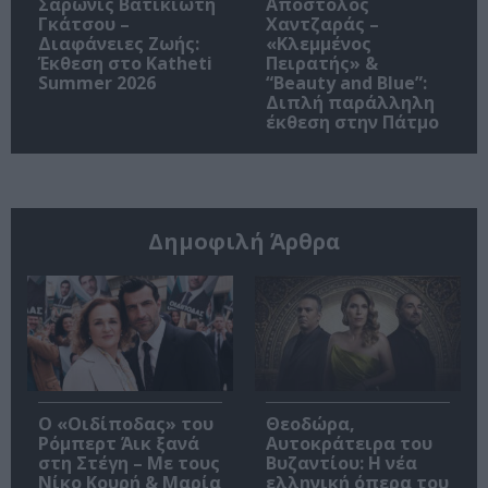
Σαρωνίς Βατικιώτη
Απόστολος
Γκάτσου –
Χαντζαράς –
Διαφάνειες Ζωής:
«Κλεμμένος
Έκθεση στο Katheti
Πειρατής» &
Summer 2026
“Beauty and Blue”:
Διπλή παράλληλη
έκθεση στην Πάτμο
Δημοφιλή Άρθρα
O «Οιδίποδας» του
Θεοδώρα,
Ρόμπερτ Άικ ξανά
Αυτοκράτειρα του
στη Στέγη – Με τους
Βυζαντίου: Η νέα
Νίκο Κουρή & Μαρία
ελληνική όπερα του