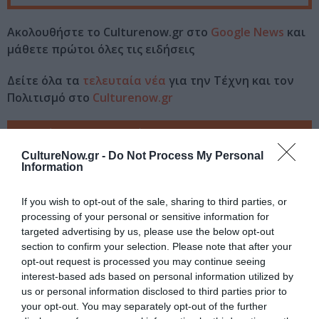
Ακολουθήστε το Culturenow.gr στο
Google News
και
μάθετε πρώτοι όλες τις ειδήσεις
Δείτε όλα τα
τελευταία νέα
για την Τέχνη και τον
Πολιτισμό στο
Culturenow.gr
Νέοι Διαγωνισμοί
❯
CultureNow.gr -
Do Not Process My Personal
Information
Tags
ΕΚΔΟΣΕΙΣ ΨΥΧΟΓΙΟΣ
ΞΕΝΟΙ ΣΥΓΓΡΑΦΕΙΣ
If you wish to opt-out of the sale, sharing to third parties, or
processing of your personal or sensitive information for
ΠΕΖΟΓΡΑΦΙΑ
targeted advertising by us, please use the below opt-out
section to confirm your selection. Please note that after your
Newsletter
opt-out request is processed you may continue seeing
interest-based ads based on personal information utilized by
Κάθε βδομάδα στο e-mail σας τα τελευταία νέα για
us or personal information disclosed to third parties prior to
την Τέχνη και τον Πολιτισμό!
your opt-out. You may separately opt-out of the further