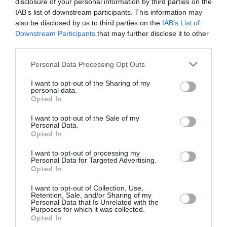
disclosure of your personal information by third parties on the
IAB’s list of downstream participants. This information may
also be disclosed by us to third parties on the
IAB’s List of
Downstream Participants
that may further disclose it to other
third parties.
Ακολουθήστε το Culturenow.gr
Personal Data Processing Opt Outs
I want to opt-out of the Sharing of my
personal data.
Opted In
Σχετικά Άρθρα
I want to opt-out of the Sale of my
Personal Data.
Opted In
I want to opt-out of processing my
Personal Data for Targeted Advertising.
Opted In
I want to opt-out of Collection, Use,
Αυτοβιογραφία
Αντόνιο Πόρτσια –
Retention, Sale, and/or Sharing of my
Personal Data that Is Unrelated with the
ενός πτώματος: Μια
Φωνές: Ένα βιβλίο
Purposes for which it was collected.
συλλογή
ως εσωτερικός
Opted In
διηγημάτων του
διάλογος