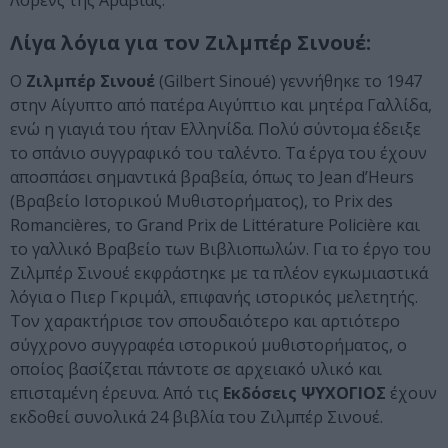
Λόρενς της Αραβίας.
Λίγα λόγια για τον Ζιλμπέρ Σινουέ:
Ο
Ζιλμπέρ Σινουέ
(Gilbert Sinoué) γεννήθηκε το 1947
στην Αίγυπτο από πατέρα Αιγύπτιο και μητέρα Γαλλίδα,
ενώ η γιαγιά του ήταν Ελληνίδα. Πολύ σύντομα έδειξε
το σπάνιο συγγραφικό του ταλέντο. Τα έργα του έχουν
αποσπάσει σημαντικά βραβεία, όπως το Jean d’Heurs
(Βραβείο Ιστορικού Μυθιστορήματος), το Prix des
Romancières, το Grand Prix de Littérature Policière και
το γαλλικό Βραβείο των Βιβλιοπωλών. Για το έργο του
Ζιλμπέρ Σινουέ εκφράστηκε με τα πλέον εγκωμιαστικά
λόγια ο Πιερ Γκριμάλ, επιφανής ιστορικός μελετητής.
Τον χαρακτήρισε τον σπουδαιότερο και αρτιότερο
σύγχρονο συγγραφέα ιστορικού μυθιστορήματος, ο
οποίος βασίζεται πάντοτε σε αρχειακό υλικό και
επισταμένη έρευνα. Από τις
Εκδόσεις ΨΥΧΟΓΙΟΣ
έχουν
εκδοθεί συνολικά 24 βιβλία του Ζιλμπέρ Σινουέ.