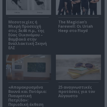
Μεσοτοιχίες ή
The Magician’s
Μικρή Προσευχή
Farewell: Οι Uriah
στις 3κ46 π.μ., της
Heep στο Floyd
Εύας Οικονόμου –
Βαμβακά στην
Εναλλακτική Σκηνή
ΕΛΣ
«Απομακρυσμένα
25 αναγνωστικές
Βουνά και Ποτάμια:
προτάσεις για τον
Πνευματική
Αύγουστο
Πατρίδα»:
Περιοδική έκθεση