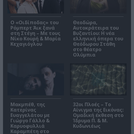
O «Οιδίποδας» του
Θεοδώρα,
Ρόμπερτ Άικ ξανά
Αυτοκράτειρα του
στη Στέγη – Με τους
Βυζαντίου: Η νέα
Νίκο Κουρή & Μαρία
ελληνική όπερα του
Κεχαγιόγλου
Θεόδωρου Στάθη
στο θέατρο
Ολύμπια
Μακμπέθ, της
32οι Πλοές – Το
Κατερίνας
Αίνιγμα της Εικόνας:
Ευαγγελάτου με
Ομαδική έκθεση στο
Γιώργο Γάλλο &
Ίδρυμα Π. & Μ.
Καρυοφυλλιά
Κυδωνιέως
Καραμπέτη στο