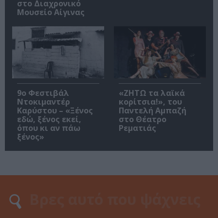
στο Διαχρονικό
Μουσείο Αίγινας
9ο Φεστιβάλ
«ΖΗΤΩ τα λαϊκά
Ντοκιμαντέρ
κορίτσια!», του
Καρύστου – «Ξένος
Παντελή Αμπαζή
εδώ, ξένος εκεί,
στο Θέατρο
όπου κι αν πάω
Ρεματιάς
ξένος»