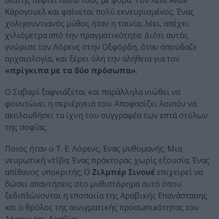
θεατής πέφτει πάνω τους με φόρα. Τον λένε Άλαν
Κάρσγουελ και φαίνεται πολύ εκνευρισμένος. Ένας
χολιγουντιανός μύθος ήταν η ταινία, λέει, απέχει
χιλιόμετρα από την πραγματικότητα. Διότι αυτός
γνώρισε τον Λόρενς στην Οξφόρδη, όταν σπούδαζε
αρχαιολογία, και ξέρει όλη την αλήθεια για τον
«πρίγκιπα με τα δύο πρόσωπα»
.
Ο Σαβαρί ξαφνιάζεται και παράλληλα νιώθει να
φουντώνει η περιέργειά του. Αποφασίζει λοιπόν να
ακολουθήσει τα ίχνη του συγγραφέα των επτά στύλων
της σοφίας.
Ποιος ήταν ο Τ. Ε. Λόρενς; Ένας μυθομανής; Μια
νευρωτική ντίβα; Ένας πράκτορας χωρίς εξουσία; Ένας
απίθανος υποκριτής; Ο
Ζιλμπέρ Σινουέ
επιχειρεί να
δώσει απαντήσεις στο μυθιστόρημα αυτό όπου
ξεδιπλώνονται η εποποιία της Αραβικής Επανάστασης
και ο θρύλος της αινιγματικής προσωπικότητας του