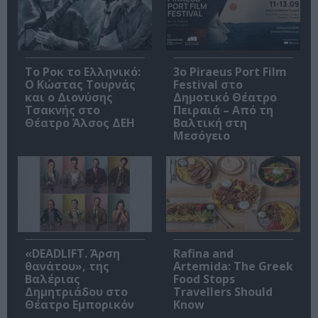
Το Ροκ το Ελληνικό:
3o Piraeus Port Film
Ο Κώστας Τουρνάς
Festival στο
και ο Διονύσης
Δημοτικό Θέατρο
Τσακνής στο
Πειραιά – Από τη
Θέατρο Άλσος ΔΕΗ
Βαλτική στη
Μεσόγειο
«DEADLIFT. Άρση
Rafina and
θανάτου», της
Artemida: The Greek
Βαλέριας
Food Stops
Δημητριάδου στο
Travellers Should
Θέατρο Εμπορικόν
Know