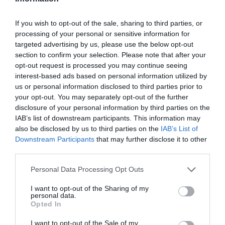
Νέοι Διαγωνισμοί
❯
If you wish to opt-out of the sale, sharing to third parties, or
Newsletter
processing of your personal or sensitive information for
targeted advertising by us, please use the below opt-out
Κάθε βδομάδα στο e-mail σας τα τελευταία νέα για
section to confirm your selection. Please note that after your
την Τέχνη και τον Πολιτισμό!
opt-out request is processed you may continue seeing
interest-based ads based on personal information utilized by
us or personal information disclosed to third parties prior to
your opt-out. You may separately opt-out of the further
disclosure of your personal information by third parties on the
IAB’s list of downstream participants. This information may
Ακολουθήστε το Culturenow.gr
also be disclosed by us to third parties on the
IAB’s List of
Downstream Participants
that may further disclose it to other
third parties.
Personal Data Processing Opt Outs
I want to opt-out of the Sharing of my
Δημοφιλή Άρθρα
personal data.
Opted In
I want to opt-out of the Sale of my