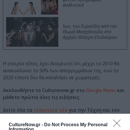
αναλυτικά
Ίων, του Ευριπίδη από τον
Θωμά Μοσχόπουλο στο
Αρχαίο Θέατρο Επιδαύρου
Η εταιρία τέλος, έχει δεσμευτεί ότι μέχρι το 2010 θα
ανακυκλώνει το 50% των απορριμμάτων της, ενώ το
2020 τίποτε δεν θα καταλήγει σε χωματερές.
Ακολουθήστε το Culturenow.gr στο
Google News
και
μάθετε πρώτοι όλες τις ειδήσεις
Δείτε όλα τα
τελευταία νέα
για την Τέχνη και τον
Πολιτισμό στο
Culturenow.gr
CultureNow.gr -
Do Not Process My Personal
Information