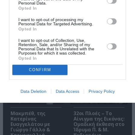
Personal Data.
Opted In
I want to opt-out of processing my
Personal Data for Targeted Advertising.
Opted In
O «Οιδίποδας» του
Θεοδώρα,
Ρόμπερτ Άικ ξανά
Αυτοκράτειρα του
I want to opt-out of Collection, Use,
στη Στέγη – Με τους
Βυζαντίου: Η νέα
Retention, Sale, and/or Sharing of my
Νίκο Κουρή & Μαρία
ελληνική όπερα του
Personal Data that Is Unrelated with the
Κεχαγιόγλου
Θεόδωρου Στάθη
Purposes for which it was collected.
στο θέατρο
Opted In
Ολύμπια
CONFIRM
Data Deletion
Data Access
Privacy Policy
Μακμπέθ, της
32οι Πλοές – Το
Κατερίνας
Αίνιγμα της Εικόνας:
Ευαγγελάτου με
Ομαδική έκθεση στο
Γιώργο Γάλλο &
Ίδρυμα Π. & Μ.