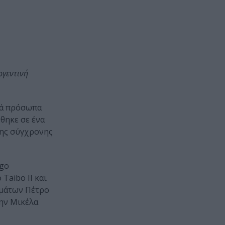
ργεντινή
λλά πρόσωπα
θηκε σε ένα
της σύγχρονης
ago
 Taibo II και
ημάτων Πέτρο
την Μικέλα