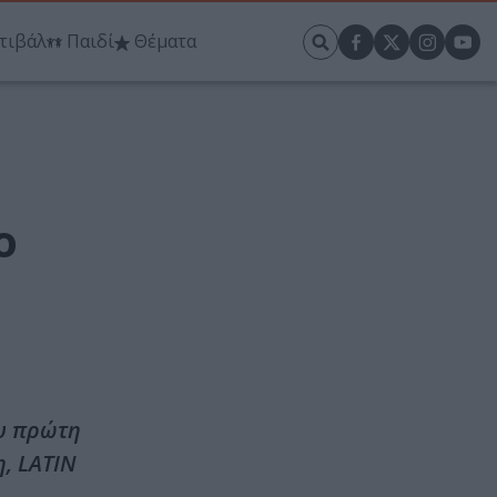
τιβάλ
Παιδί
Θέματα
ο
ου πρώτη
, LATIN