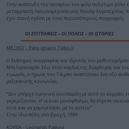
Στην ανάπτυξη του σεναρίου του φιλμ πολύτιμο ρόλο έ
μεταφραστή Λατινοαμερικάνικης Νουάρ λογοτεχνίας, πο
έχει στενή σχέση με τους περισσότερους συγγραφείς.
ΟΙ ΣΥΓΓΡΑΦΕΙΣ – ΟΙ ΠΟΛΕΙΣ – ΟΙ ΙΣΤΟΡΙΕΣ
ΜΕΞΙΚΟ – Paco Ignacio Taibo II
Ο διάσημος συγγραφέας και ιδρυτής του μυθιστορήματο
Μπελασκοαράν Σέιν στην καρδιά της διαφθοράς και του
τιμωρός, ο ήρωας του Τάιμπο αναπτύσσει ένα οξύ αίσθη
μεξικανικής κοινωνίας.
“Δεν υπήρχε ειρηνική συνύπαρξη με αυτό το κομμάτι τη
γκρεμίζονταν. «Για έναν μονόφθαλμο, θα έπρεπε να είνα
ούτε καν να χαμογελάσει με το αστείο.”
Στην ίδια πόλη υπό βροχή, 1989
ΚΟΥΒΑ – Leonardo Padura