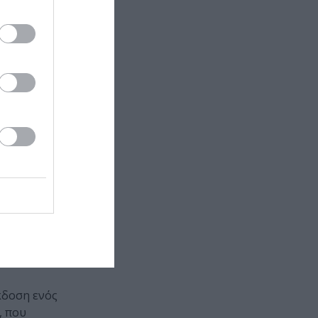
ν
ου που
οινωνικές
ίζοντας
ι πως η
α, ακόμα και
των
αι Γαλλικό
EGION PAYS DE
κδοση ενός
, που