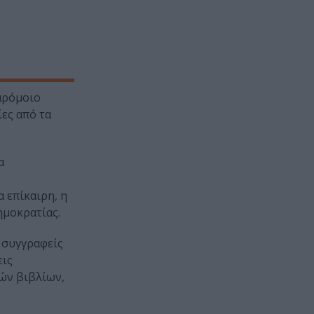
παρόμοιο
ες από τα
α
α επίκαιρη, η
ημοκρατίας.
ς συγγραφείς
εις
κών βιβλίων,