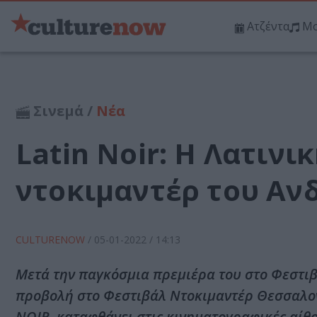
Ατζέντα
Μο
Σινεμά /
Νέα
Latin Noir: Η Λατινι
ντοκιμαντέρ του Αν
CULTURENOW
/
05-01-2022
/ 14:13
Μετά την παγκόσμια πρεμιέρα του στο Φεστι
προβολή στο Φεστιβάλ Ντοκιμαντέρ Θεσσαλονί
NOIR, καταφθάνει στις κινηματογραφικές αίθ