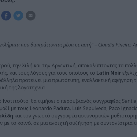
 εγκλήματα που διαπράττονται μέσα σε αυτή” –
Claudia Pineiro, Α
ερού, την Χιλή και την Αργεντινή, αποκαλύπτοντας τα πο
ής, και τους λόγους για τους οποίους το
Latin Noir
εξελίχ
αράλληλα προτείνει μια πρωτότυπη, εναλλακτική αφήγηση 
ική της λογοτεχνία.
ό Ινστιτούτο, θα τιμήσει ο περουβιανός συγγραφέας Santi
αζί με τους Leonardo Padura, Luis Sepulveda, Paco Ignacio
ολίδη
και τον γνωστό συγγραφέα αστυνομικών μυθιστορ
 με το κοινό, σε μια ανοιχτή συζήτηση με συντονίστρια 