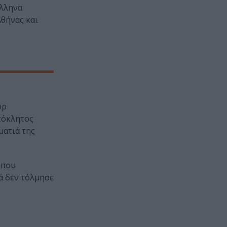
Έλληνα
Αθήνας και
ορ
τόκλητος
ματιά της
 που
λά δεν τόλμησε