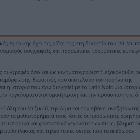
ς Αμερικής έχει τις ρίζες της στη δεκαετία του ’70. Με 
νομικούς συγγραφείς και προσωπικές τραυματικές εμπειρί
ως συγγραφέα όσο και ως κινηματογραφιστή, εξακολουθεί ν
εταμόρφωσης, θεματικές που αποτελούν τον πυρήνα της
 η ιστορία που έχω διηγηθεί με το Latin Noir: μια ιστορί
, την παγκόσμια οικονομική κρίση και την προάσπιση της δ
ην Πόλη του Μεξικού, την Λίμα και την Αβάνα, αναζητώντα
σαν τα μυθιστορήματά τους. Αυτές οι προσωπικές αφηγήσ
 τα ιστορικά και φανταστικά γεγονότα των πιο εμβληματι
μ μυθοπλασίας και τηλεοπτικές σειρές που τα απέδωσαν.