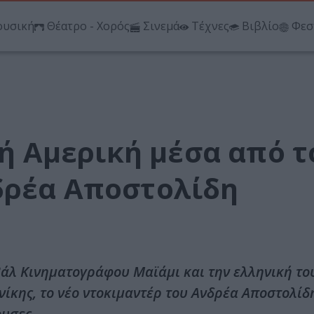
υσική
Θέατρο - Χορός
Σινεμά
Τέχνες
Βιβλίο
Φεσ
κή Αμερική μέσα από τ
δρέα Αποστολίδη
βάλ Κινηματογράφου Μαϊάμι και την ελληνική τ
κης, το νέο ντοκιμαντέρ του Ανδρέα Αποστολίδη
ουσες.