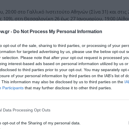
 20:00 στο Γαλλικό Ινστιτούτο Αθηνών (Σίνα 31) και στις 
109), στη Θεσσαλονίκη 26 έως 27 Ιανουαρίου, 19:00 (Αίθ
ημοτικό Κινηματοθέατρο Βόλου), την Αμαλιάδα (Cine Cinem
w.gr -
Do Not Process My Personal Information
Δονούσα, Ιθάκη, Κέα, Κεφαλονιά, Κίμωλο, Κύθηρα, Μήλο, Ρ
to opt-out of the sale, sharing to third parties, or processing of your per
ιοργάνωση με το Ινστιτούτο Cervantes, το Φεστιβάλ Λογοτ
formation for targeted advertising by us, please use the below opt-out s
r selection. Please note that after your opt-out request is processed y
νεργασία με τις Εκδόσεις Καστανιώτη, Άγρα, Όπερα & Carni
eing interest-based ads based on personal information utilized by us or
ture Now.
disclosed to third parties prior to your opt-out. You may separately opt-
losure of your personal information by third parties on the IAB’s list of
. This information may also be disclosed by us to third parties on the
IA
Participants
that may further disclose it to other third parties.
ών μυθιστορημάτων Ανδρέας Αποστολίδης ταξιδεύει στη 
σημων συγγραφέων Paco Ignacio Taibo II (Μεξικό), Leonard
ρού) και Claudia Pineiro (Αργεντινή).
l Data Processing Opt Outs
ν οδηγήθηκε στη συγγραφή νουάρ ιστοριών μυστηρίου, σε
o opt-out of the Sharing of my personal data.
 αυξημένη εγκληματικότητα και τις συνεχείς παραβιάσεις