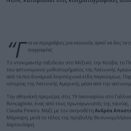
“Γ
ια να περιγράψεις μια κοινωνία, αρκεί να δεις τα
συγγραφέας
Το ντοκιμαντέρ ταξιδεύει στο Μεξικό, την Κούβα, το Π
του αστυνομικού μυθιστορήματος της Λατινικής Αμερικ
από τα πιο δυναμικά λογοτεχνικά είδη παγκοσμίως. Π
ιστορίας της Λατινικής Αμερικής μέσα από την αστυνομ
Την αθηναϊκή πρεμιέρα, στις 19 Ιανουαρίου στο Γαλλικ
Roncagliolo, ένας από τους πρωταγωνιστές της ταινίας, μ
Claudia Pineiro. Μαζί με τον σκηνοθέτη
Ανδρέα Αποστ
Μάρκαρη, μετά το τέλος της προβολής θα συνομιλήσουν
Χαρτουλάρη.