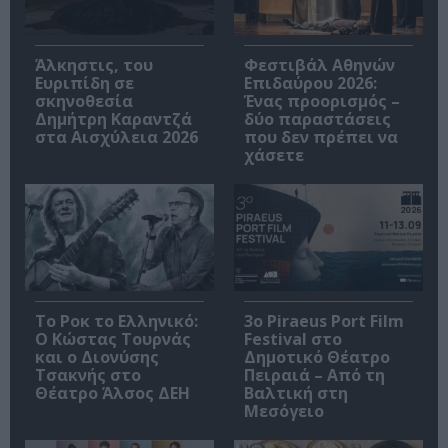
Άλκηστις, του
Φεστιβάλ Αθηνών
Ευριπίδη σε
Επιδαύρου 2026:
σκηνοθεσία
Ένας προορισμός –
Δημήτρη Καραντζά
δύο παραστάσεις
στα Αισχύλεια 2026
που δεν πρέπει να
χάσετε
Το Ροκ το Ελληνικό:
3o Piraeus Port Film
Ο Κώστας Τουρνάς
Festival στο
και ο Διονύσης
Δημοτικό Θέατρο
Τσακνής στο
Πειραιά – Από τη
Θέατρο Άλσος ΔΕΗ
Βαλτική στη
Μεσόγειο