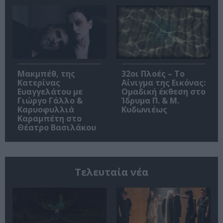
Μακμπέθ, της
32οι Πλοές – Το
Κατερίνας
Αίνιγμα της Εικόνας:
Ευαγγελάτου με
Ομαδική έκθεση στο
Γιώργο Γάλλο &
Ίδρυμα Π. & Μ.
Καρυοφυλλιά
Κυδωνιέως
Καραμπέτη στο
Θέατρο Βασιλάκου
Τελευταία νέα