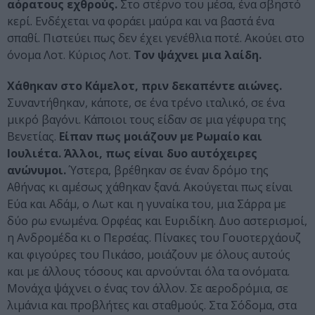
αόρατους εχθρούς.
Στο στέρνο του μέσα, ένα σβηστό
κερί. Ενδέχεται να φοράει μαύρα και να βαστά ένα
σπαθί. Πιστεύει πως δεν έχει γενέθλια ποτέ. Ακούει στο
όνομα Λοτ. Κύριος Λοτ.
Τον ψάχνει μια λαίδη.
Χάθηκαν στο Κάμελοτ, πριν δεκαπέντε αιώνες.
Συναντήθηκαν, κάποτε, σε ένα τρένο ιταλικό, σε ένα
μικρό βαγόνι. Κάποιοι τους είδαν σε μια γέφυρα της
Βενετίας.
Είπαν πως μοιάζουν με Ρωμαίο και
Ιουλιέτα. Άλλοι, πως είναι δυο αυτόχειρες
ανώνυμοι.
Ύστερα, βρέθηκαν σε έναν δρόμο της
Αθήνας κι αμέσως χάθηκαν ξανά. Ακούγεται πως είναι
Εύα και Αδάμ, ο Λωτ και η γυναίκα του, μια Σάρρα με
δύο ρω ενωμένα. Ορφέας και Ευριδίκη. Δυο αστερισμοί,
η Ανδρομέδα κι ο Περσέας. Πίνακες του Γουοτερχάουζ
και φιγούρες του Πικάσο, μοιάζουν με όλους αυτούς
και με άλλους τόσους και αρνούνται όλα τα ονόματα.
Μονάχα ψάχνει ο ένας τον άλλον. Σε αεροδρόμια, σε
λιμάνια και προβλήτες και σταθμούς. Στα Σόδομα, στα