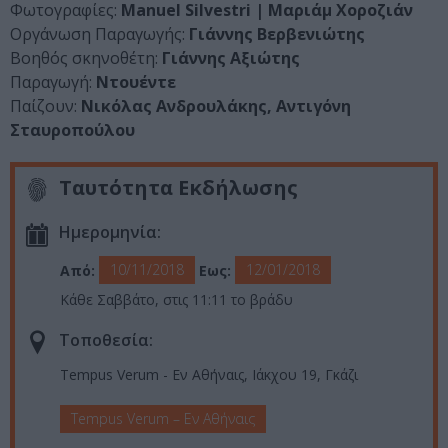
Φωτογραφίες:
Manuel Silvestri | Μαριάμ Χοροζιάν
Οργάνωση Παραγωγής:
Γιάννης Βερβενιώτης
Βοηθός σκηνοθέτη:
Γιάννης Αξιώτης
Παραγωγή:
Ντουέντε
Παίζουν:
Νικόλας Ανδρουλάκης, Αντιγόνη
Σταυροπούλου
Ταυτότητα Εκδήλωσης
Ημερομηνία:
10/11/2018
12/01/2018
Από:
Εως:
Κάθε Σαββάτο, στις 11:11 το βράδυ
Τοποθεσία:
Tempus Verum - Εν Αθήναις, Ιάκχου 19, Γκάζι
Tempus Verum – Εν Αθήναις