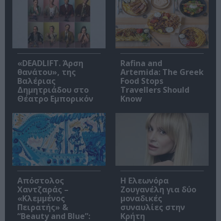
«DEADLIFT. Άρση
Rafina and
θανάτου», της
Artemida: The Greek
Βαλέριας
Food Stops
Δημητριάδου στο
Travellers Should
Θέατρο Εμπορικόν
Know
Απόστολος
Η Ελεωνόρα
Χαντζαράς –
Ζουγανέλη για δύο
«Κλεμμένος
μοναδικές
Πειρατής» &
συναυλίες στην
“Beauty and Blue”:
Κρήτη