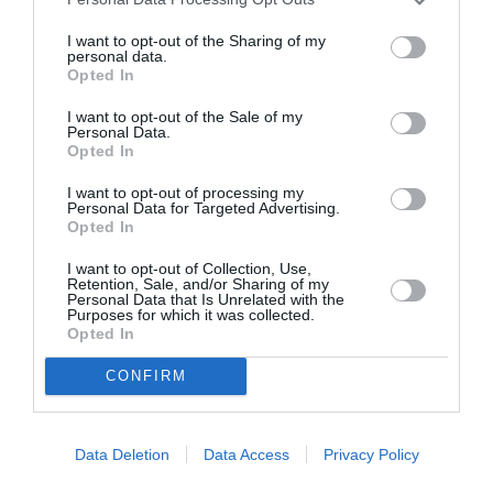
ΔΡΑΜΑ - ΚΟΙΝΩΝΙΚΟ - ΣΥΓΧΡΟΝΟ
ΘΕΑΤΡΙΚΕΣ ΠΑΡΑΣΤΑΣΕΙΣ 2018 - 2019
I want to opt-out of the Sharing of my
personal data.
Opted In
Newsletter
I want to opt-out of the Sale of my
Personal Data.
Κάθε βδομάδα στο e-mail σας τα τελευταία νέα για
Opted In
την Τέχνη και τον Πολιτισμό!
I want to opt-out of processing my
Personal Data for Targeted Advertising.
Opted In
I want to opt-out of Collection, Use,
Retention, Sale, and/or Sharing of my
Personal Data that Is Unrelated with the
Ακολουθήστε το Culturenow.gr
Purposes for which it was collected.
Opted In
CONFIRM
Σχετικά Άρθρα
Data Deletion
Data Access
Privacy Policy