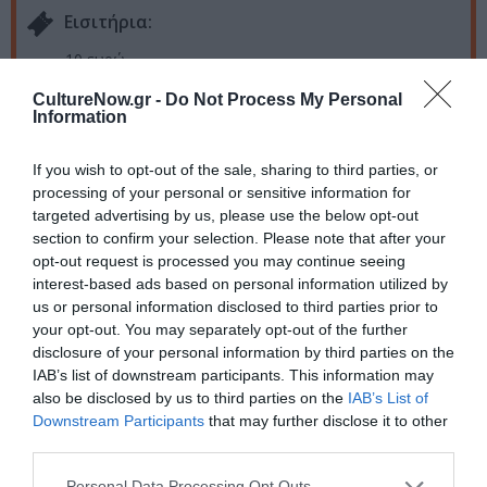
Eισιτήρια:
10 ευρώ
CultureNow.gr -
Do Not Process My Personal
Πληροφορίες / Κρατήσεις:
Information
Τηλ.: 21 0342 5170 |
Ντουέντε
If you wish to opt-out of the sale, sharing to third parties, or
processing of your personal or sensitive information for
Ακολουθήστε το Culturenow.gr στο
Google News
και
targeted advertising by us, please use the below opt-out
μάθετε πρώτοι όλες τις ειδήσεις
section to confirm your selection. Please note that after your
opt-out request is processed you may continue seeing
Δείτε όλα τα
τελευταία νέα
για την Τέχνη και τον
interest-based ads based on personal information utilized by
Πολιτισμό στο
Culturenow.gr
us or personal information disclosed to third parties prior to
your opt-out. You may separately opt-out of the further
disclosure of your personal information by third parties on the
Νέοι Διαγωνισμοί
❯
IAB’s list of downstream participants. This information may
also be disclosed by us to third parties on the
IAB’s List of
Tags
Downstream Participants
that may further disclose it to other
third parties.
TEMPUS VERUM - ΕΝ ΑΘΗΝΑΙΣ
Personal Data Processing Opt Outs