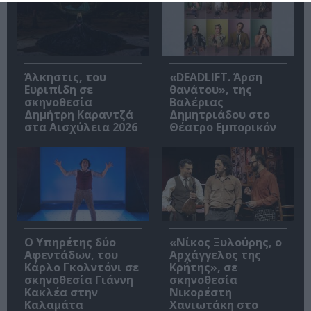
Άλκηστις, του
«DEADLIFT. Άρση
Ευριπίδη σε
θανάτου», της
σκηνοθεσία
Βαλέριας
Δημήτρη Καραντζά
Δημητριάδου στο
στα Αισχύλεια 2026
Θέατρο Εμπορικόν
Ο Υπηρέτης δύο
«Νίκος Ξυλούρης, ο
Αφεντάδων, του
Αρχάγγελος της
Κάρλο Γκολντόνι σε
Κρήτης», σε
σκηνοθεσία Γιάννη
σκηνοθεσία
Κακλέα στην
Νικορέστη
Καλαμάτα
Χανιωτάκη στο