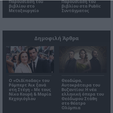
Παρουσίαση του
Παρουσίαση του
βιβλίου στο
βιβλίου στα Public
Μεταξουργείο
Συντάγματος
Δημοφιλή Άρθρα
O «Οιδίποδας» του
Θεοδώρα,
Ρόμπερτ Άικ ξανά
Αυτοκράτειρα του
στη Στέγη – Με τους
Βυζαντίου: Η νέα
Νίκο Κουρή & Μαρία
ελληνική όπερα του
Κεχαγιόγλου
Θεόδωρου Στάθη
στο θέατρο
Ολύμπια