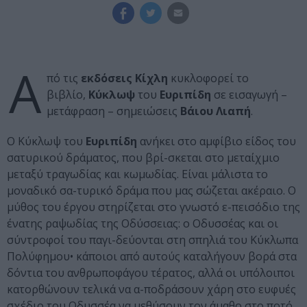
Α
πό τις
εκδόσεις Κίχλη
κυκλοφορεί το
βιβλίο,
Κύκλωψ
του
Ευριπίδη
σε εισαγωγή –
μετάφραση – σημειώσεις
Βάιου Λιαπή
.
Ο Κύκλωψ του
Ευριπίδη
ανήκει στο αμφίβιο είδος του
σατυρικού δράματος, που βρί-σκεται στο μεταίχμιο
μεταξύ τραγωδίας και κωμωδίας. Είναι μάλιστα το
μοναδικό σα-τυρικό δράμα που μας σώζεται ακέραιο. Ο
μύθος του έργου στηρίζεται στο γνωστό ε-πεισόδιο της
ένατης ραψωδίας της Οδύσσειας: ο Οδυσσέας και οι
σύντροφοί του παγι-δεύονται στη σπηλιά του Κύκλωπα
Πολύφημου• κάποιοι από αυτούς καταλήγουν βορά στα
δόντια του ανθρωποφάγου τέρατος, αλλά οι υπόλοιποι
κατορθώνουν τελικά να α-ποδράσουν χάρη στο ευφυές
σχέδιο του Οδυσσέα να μεθύσουν τον άμαθο στο ποτό