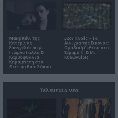
Μακμπέθ, της
32οι Πλοές – Το
Κατερίνας
Αίνιγμα της Εικόνας:
Ευαγγελάτου με
Ομαδική έκθεση στο
Γιώργο Γάλλο &
Ίδρυμα Π. & Μ.
Καρυοφυλλιά
Κυδωνιέως
Καραμπέτη στο
Θέατρο Βασιλάκου
Τελευταία νέα