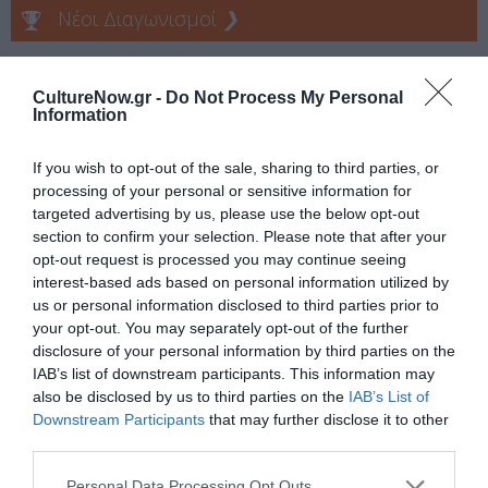
Νέοι Διαγωνισμοί
❯
Tags
CultureNow.gr -
Do Not Process My Personal
ΕΚΔΟΣΕΙΣ ΚΙΧΛΗ
Information
If you wish to opt-out of the sale, sharing to third parties, or
Newsletter
processing of your personal or sensitive information for
Κάθε βδομάδα στο e-mail σας τα τελευταία νέα για
targeted advertising by us, please use the below opt-out
την Τέχνη και τον Πολιτισμό!
section to confirm your selection. Please note that after your
opt-out request is processed you may continue seeing
interest-based ads based on personal information utilized by
us or personal information disclosed to third parties prior to
your opt-out. You may separately opt-out of the further
disclosure of your personal information by third parties on the
IAB’s list of downstream participants. This information may
Ακολουθήστε το Culturenow.gr
also be disclosed by us to third parties on the
IAB’s List of
Downstream Participants
that may further disclose it to other
third parties.
Personal Data Processing Opt Outs