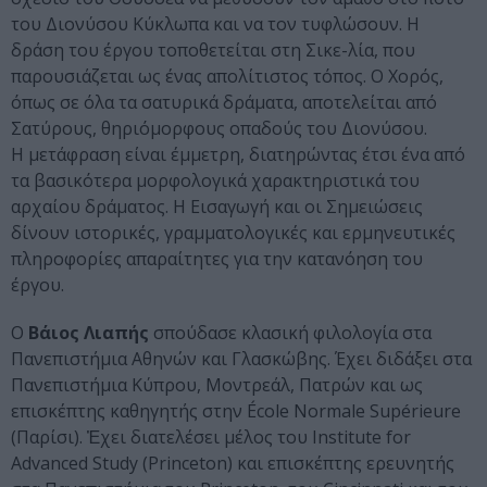
του Διονύσου Κύκλωπα και να τον τυφλώσουν. Η
δράση του έργου τοποθετείται στη Σικε-λία, που
παρουσιάζεται ως ένας απολίτιστος τόπος. Ο Χορός,
όπως σε όλα τα σατυρικά δράματα, αποτελείται από
Σατύρους, θηριόμορφους οπαδούς του Διονύσου.
Η μετάφραση είναι έμμετρη, διατηρώντας έτσι ένα από
τα βασικότερα μορφολογικά χαρακτηριστικά του
αρχαίου δράματος. Η Εισαγωγή και οι Σημειώσεις
δίνουν ιστορικές, γραμματολογικές και ερμηνευτικές
πληροφορίες απαραίτητες για την κατανόηση του
έργου.
Ο
Βάιος Λιαπής
σπούδασε κλασική φιλολογία στα
Πανεπιστήμια Αθηνών και Γλασκώβης. Έχει διδάξει στα
Πανεπιστήμια Κύπρου, Μοντρεάλ, Πατρών και ως
επισκέπτης καθηγητής στην École Normale Supérieure
(Παρίσι). Ἐχει διατελέσει μέλος του Institute for
Advanced Study (Princeton) και επισκέπτης ερευνητής