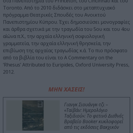
στα Πανεπιστήμια του Princeton, του Cincinnati και του
Toronto. Από το 2010 διδάσκει στο μεταπτυχιακό
πρόγραμμα Θεατρικές Σπουδές του Ανοικτού
Πανεπιστημίου Κύπρου. Έχει δημοσιεύσει μονογραφίες
και άρθρα σχετικά με την τραγωδία του 5ου και του 4ου
αἰώνα π.Χ., την αρχαία ελληνική σοφιολογική
γραμματεία, την αρχαία ελληνική θρησκεία, την
επιβίωση της αρχαίας τραγωδίας κ.ά. Το πιο πρόσφατο
από τα βιβλία του είναι το A Commentary on the
‘Rhesus’ Attributed to Euripides, Oxford University Press,
2012.
ΜΗΝ ΧΑΣΕΙΣ!
Γιανγκ Σιουάνγκ-τζι –
«Ταϊβάν: Ημερολόγιο
Ταξιδιού»: Το φετινό Διεθνές
Βραβείο Booker κυκλοφορεί
από τις εκδόσεις Βακχικόν