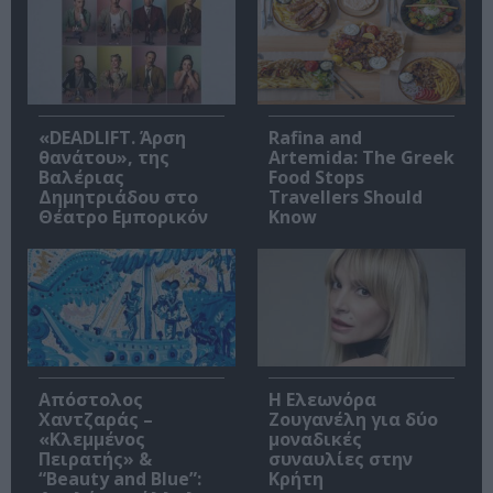
«DEADLIFT. Άρση
Rafina and
θανάτου», της
Artemida: The Greek
Βαλέριας
Food Stops
Δημητριάδου στο
Travellers Should
Θέατρο Εμπορικόν
Know
Απόστολος
Η Ελεωνόρα
Χαντζαράς –
Ζουγανέλη για δύο
«Κλεμμένος
μοναδικές
Πειρατής» &
συναυλίες στην
“Beauty and Blue”:
Κρήτη