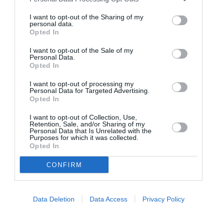
Σχετικά Άρθρα
I want to opt-out of the Sharing of my
personal data.
Opted In
I want to opt-out of the Sale of my
Personal Data.
Opted In
I want to opt-out of processing my
Η μακρά λίστα με
Έκθεση Βιβλίου
Personal Data for Targeted Advertising.
τις υποψηφιότητες
2026 στο Ναύπλιο
Opted In
για το Βραβείο
Booker 2026
I want to opt-out of Collection, Use,
Retention, Sale, and/or Sharing of my
Personal Data that Is Unrelated with the
Purposes for which it was collected.
Opted In
CONFIRM
«Παρεμποδίζοντας
Σπύρος Κακατσάκης
Data Deletion
Data Access
Privacy Policy
την αποστασία,
– Ανακρίνοντας το
Ιουλιανά 1965»:
Σκοτάδι: