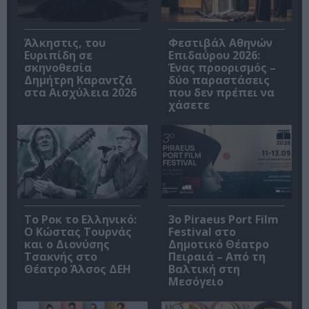
Άλκηστις, του
Φεστιβάλ Αθηνών
Ευριπίδη σε
Επιδαύρου 2026:
σκηνοθεσία
Ένας προορισμός –
Δημήτρη Καραντζά
δύο παραστάσεις
στα Αισχύλεια 2026
που δεν πρέπει να
χάσετε
Το Ροκ το Ελληνικό:
3o Piraeus Port Film
Ο Κώστας Τουρνάς
Festival στο
και ο Διονύσης
Δημοτικό Θέατρο
Τσακνής στο
Πειραιά – Από τη
Θέατρο Άλσος ΔΕΗ
Βαλτική στη
Μεσόγειο