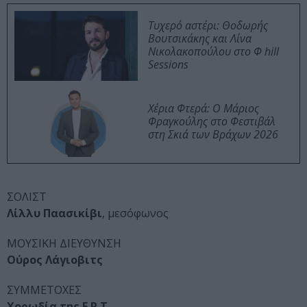
Τυχερό αστέρι: Θοδωρής
Βουτσικάκης και Λίνα
Νικολακοπούλου στο Φ hill
Sessions
Χέρια Φτερά: Ο Μάριος
Φραγκούλης στο Φεστιβάλ
στη Σκιά των Βράχων 2026
ΣΟΛΙΣΤ
Λίλλυ Παασικίβι
, μεσόφωνος
ΜΟΥΣΙΚΗ ΔΙΕΥΘΥΝΣΗ
Ούρος Λάγιοβιτς
ΣΥΜΜΕΤΟΧΕΣ
Χορωδία της Ε.Ρ.Τ.