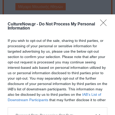
Μέγαρο Μουσικής Αθηνών
Eισιτήρια:
CultureNow.gr -
Do Not Process My Personal
35€ | 25€ | 20€ | 15€ | 10€ (εκπτωτικό)
Information
Πληροφορίες / Κρατήσεις:
If you wish to opt-out of the sale, sharing to third parties, or
processing of your personal or sensitive information for
210 72 82 333 |
megaron.gr
targeted advertising by us, please use the below opt-out
section to confirm your selection. Please note that after your
Ακολουθήστε το Culturenow.gr στο
Google News
και
opt-out request is processed you may continue seeing
interest-based ads based on personal information utilized by
μάθετε πρώτοι όλες τις ειδήσεις
us or personal information disclosed to third parties prior to
your opt-out. You may separately opt-out of the further
Δείτε όλα τα
τελευταία νέα
για την Τέχνη και τον
disclosure of your personal information by third parties on the
Πολιτισμό στο
Culturenow.gr
IAB’s list of downstream participants. This information may
also be disclosed by us to third parties on the
IAB’s List of
Νέοι Διαγωνισμοί
❯
Downstream Participants
that may further disclose it to other
third parties.
Tags