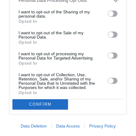
Personal Data Processing Opt Outs
ΚΛΑΣΙΚΗ - ΟΠΕΡΑ
ΚΡΑΤΙΚΗ ΟΡΧΗΣΤΡΑ ΑΘΗΝΩΝ
I want to opt-out of the Sharing of my
personal data.
ΜΕΓΑΡΟ ΜΟΥΣΙΚΗΣ ΑΘΗΝΩΝ
ΣΥΝΑΥΛΙΕΣ 2020
Opted In
I want to opt-out of the Sale of my
Newsletter
Personal Data.
Opted In
Κάθε βδομάδα στο e-mail σας τα τελευταία νέα για
την Τέχνη και τον Πολιτισμό!
I want to opt-out of processing my
Personal Data for Targeted Advertising.
Opted In
I want to opt-out of Collection, Use,
Retention, Sale, and/or Sharing of my
Personal Data that Is Unrelated with the
Purposes for which it was collected.
Ακολουθήστε το Culturenow.gr
Opted In
CONFIRM
Σχετικά Άρθρα
Data Deletion
Data Access
Privacy Policy