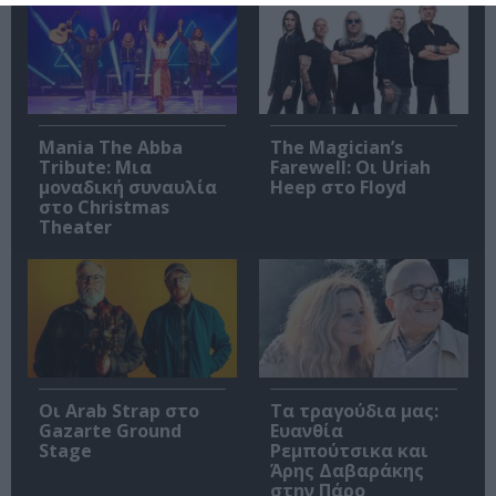
Mania The Abba
The Magician’s
Tribute: Μια
Farewell: Οι Uriah
μοναδική συναυλία
Heep στο Floyd
στο Christmas
Theater
Οι Arab Strap στο
Τα τραγούδια μας:
Gazarte Ground
Ευανθία
Stage
Ρεμπούτσικα και
Άρης Δαβαράκης
στην Πάρο