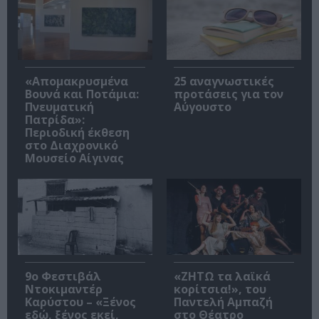
«Απομακρυσμένα
25 αναγνωστικές
Βουνά και Ποτάμια:
προτάσεις για τον
Πνευματική
Αύγουστο
Πατρίδα»:
Περιοδική έκθεση
στο Διαχρονικό
Μουσείο Αίγινας
9ο Φεστιβάλ
«ΖΗΤΩ τα λαϊκά
Ντοκιμαντέρ
κορίτσια!», του
Καρύστου – «Ξένος
Παντελή Αμπαζή
εδώ, ξένος εκεί,
στο Θέατρο