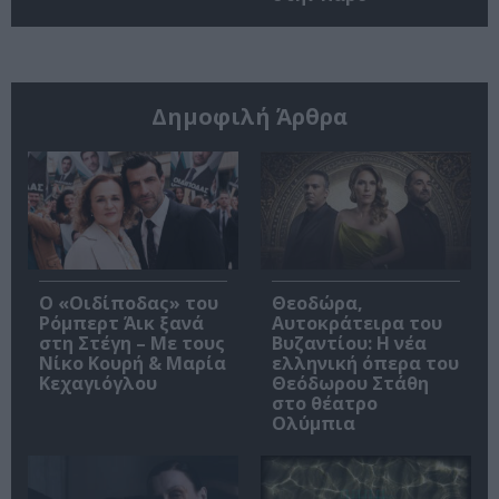
Δημοφιλή Άρθρα
O «Οιδίποδας» του
Θεοδώρα,
Ρόμπερτ Άικ ξανά
Αυτοκράτειρα του
στη Στέγη – Με τους
Βυζαντίου: Η νέα
Νίκο Κουρή & Μαρία
ελληνική όπερα του
Κεχαγιόγλου
Θεόδωρου Στάθη
στο θέατρο
Ολύμπια