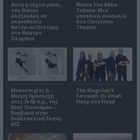
Αυτή η νύχτα μένει,
Mania The Abba
του Θάνου
Tribute: Μια
Αλεξανδρή σε
μοναδική συναυλία
σκηνοθεσία
στο Christmas
Αστέριου Πελτέκη
Theater
στο Θέατρο
Ολύμπια
Μεσοτοιχίες ή
The Magician’s
Μικρή Προσευχή
Farewell: Οι Uriah
στις 3κ46 π.μ., της
Heep στο Floyd
Εύας Οικονόμου –
Βαμβακά στην
Εναλλακτική Σκηνή
ΕΛΣ