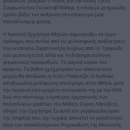
μελωδιών, ρυθμών. Ο λόγος για την επική Τρίτη
Συμφωνία του Γκούσταβ Μάλερ, η οποία με μνημειώδη
τρόπο βάζει τον άνθρωπο στο επίκεντρο μιας
παντοδύναμης φύσης.
Η Κρατική Ορχήστρα Αθηνών παρουσιάζει το έργο-
ορόσημο, που αντλεί από τις φιλοσοφικές αναζητήσεις
του νιτσεϊκού Ζαρατούστρα (κυρίως από το Τραγούδι
του μεσονυχτίου), αλλά και τη διάσημη συλλογή
γερμανικών παραμυθιών, Το μαγικό κόρνο του
αγοριού. Τα βαθιά ηχοχρώματα των απαιτητικών
μερών θα αποδώσει η Λίλλυ Παασικίβι. Η διεθνώς
καταξιωμένη μεσόφωνος επιστρέφει στην Αθήνα, μετά
την περσινή επιτυχημένη συνεργασία της με την ΚΟΑ.
Ενώ στο πόντιουμ, ο έμπειρος ερμηνευτής των
πολύπλοκων γραπτών του Μάλερ, Ούρος Λάγιοβιτς,
οδηγεί την Ορχήστρα. Σε αυτό τον μεγαλειώδη ύμνο
της ύπαρξης που, όχι τυχαία, αποτελεί το μεγαλύτερο
έργο του αποκαλούμενου Ψυχαναλυτή της Μουσικής.