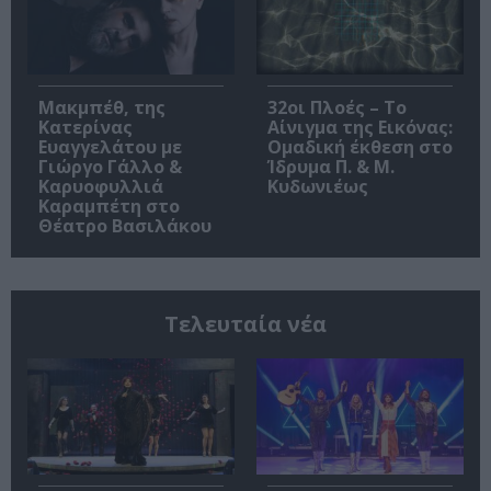
Μακμπέθ, της
32οι Πλοές – Το
Κατερίνας
Αίνιγμα της Εικόνας:
Ευαγγελάτου με
Ομαδική έκθεση στο
Γιώργο Γάλλο &
Ίδρυμα Π. & Μ.
Καρυοφυλλιά
Κυδωνιέως
Καραμπέτη στο
Θέατρο Βασιλάκου
Τελευταία νέα