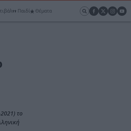
τιβάλ
Παιδί
Θέματα
ο
2021) το
λληνική