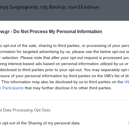
λογή ζωγραφικής της Βουλής των Ελλήνων
1821 από τους καλλιτέχνες της Εθνικής Αντίστασης 
w.gr -
Do Not Process My Personal Information
τρια Μουσείου Γ. Γουναρόπουλου
to opt-out of the sale, sharing to third parties, or processing of your per
formation for targeted advertising by us, please use the below opt-out s
r selection. Please note that after your opt-out request is processed y
eing interest-based ads based on personal information utilized by us or
disclosed to third parties prior to your opt-out. You may separately opt-
Τοποθεσία:
losure of your personal information by third parties on the IAB’s list of
. This information may also be disclosed by us to third parties on the
IA
Μουσείο Γουναρόπουλου, Γουναροπούλου 6, Άνω 
Participants
that may further disclose it to other third parties.
Μουσείο Γ. Γουναρόπουλου
l Data Processing Opt Outs
o opt-out of the Sharing of my personal data.