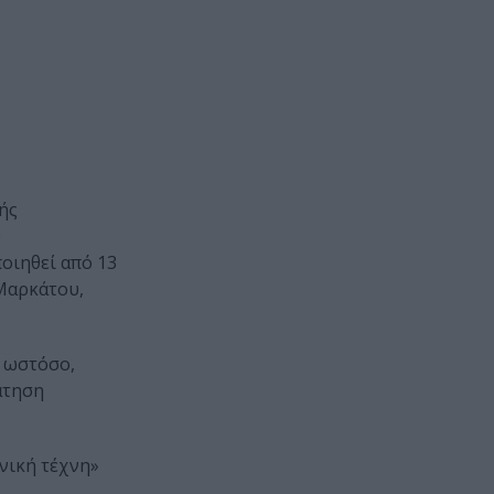
ής
υ
οιηθεί από 13
 Μαρκάτου,
, ωστόσο,
άτηση
ηνική τέχνη»