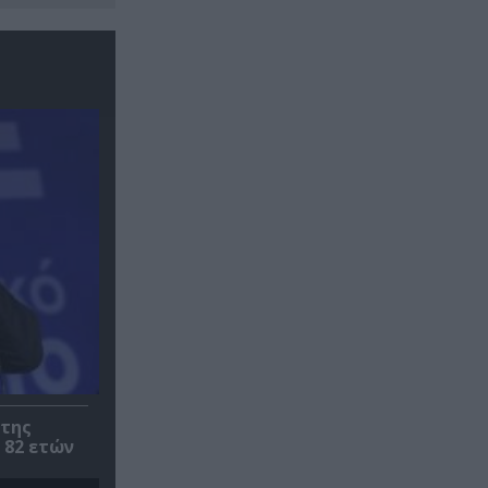
 της
 82 ετών