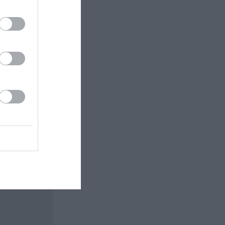
 εδώ!
❯