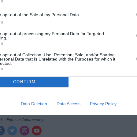
In
μάθετε πρώτοι όλες τις ειδήσεις
o opt-out of the Sale of my Personal Data.
ολιτισμό στο
Culturenow.gr
In
to opt-out of processing my Personal Data for Targeted
r
Δες
ing.
In
o opt-out of Collection, Use, Retention, Sale, and/or Sharing
ersonal Data that Is Unrelated with the Purposes for which it
lected.
ΥΣΕΙΟ ΓΟΥΝΑΡΟΠΟΥΛΟΥ
In
CONFIRM
νη και τον Πολιτισμό!
Data Deletion
Data Access
Privacy Policy
λουθήστε το Culturenow.gr