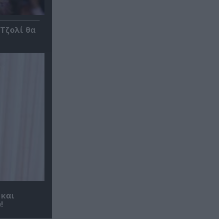
 Τζολί θα
 και
!