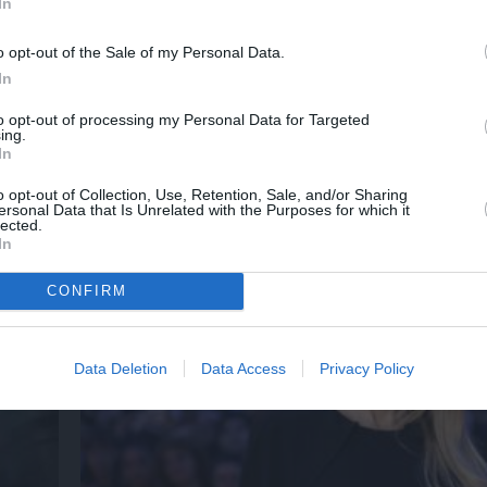
In
o opt-out of the Sale of my Personal Data.
λουθήστε το Culturenow.gr
In
to opt-out of processing my Personal Data for Targeted
ing.
In
χετικά Άρθρα
o opt-out of Collection, Use, Retention, Sale, and/or Sharing
ersonal Data that Is Unrelated with the Purposes for which it
lected.
In
CONFIRM
Data Deletion
Data Access
Privacy Policy