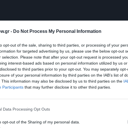
w.gr -
Do Not Process My Personal Information
μάθετε πρώτοι όλες τις ειδήσεις
to opt-out of the sale, sharing to third parties, or processing of your per
formation for targeted advertising by us, please use the below opt-out s
ολιτισμό στο
Culturenow.gr
r selection. Please note that after your opt-out request is processed y
eing interest-based ads based on personal information utilized by us or
r
Δες
disclosed to third parties prior to your opt-out. You may separately opt-
losure of your personal information by third parties on the IAB’s list of
. This information may also be disclosed by us to third parties on the
IA
Participants
that may further disclose it to other third parties.
l Data Processing Opt Outs
o opt-out of the Sharing of my personal data.
νη και τον Πολιτισμό!