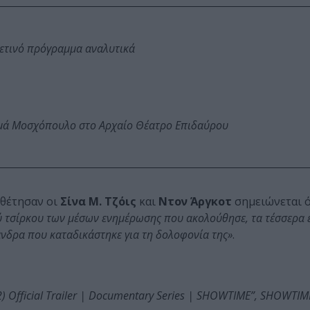
φετινό πρόγραμμα αναλυτικά
ωμά Μοσχόπουλο στο Αρχαίο Θέατρο Επιδαύρου
οθέτησαν οι
Σίνα Μ. Τζόις
και
Ντον Άργκοτ
σημειώνεται 
ύ τσίρκου των μέσων ενημέρωσης που ακολούθησε, τα τέσσερα 
άνδρα που καταδικάστηκε για τη δολοφονία της»
.
22) Official Trailer | Documentary Series | SHOWTIME”, SHOWTI