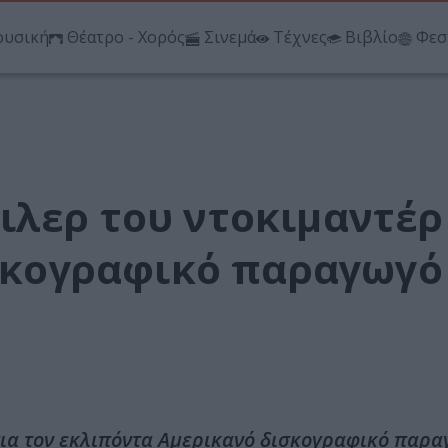
υσική
Θέατρο - Χορός
Σινεμά
Τέχνες
Βιβλίο
Φεσ
ιλερ του ντοκιμαντέρ
ισκογραφικό παραγωγό
για τον εκλιπόντα Αμερικανό δισκογραφικό παρα