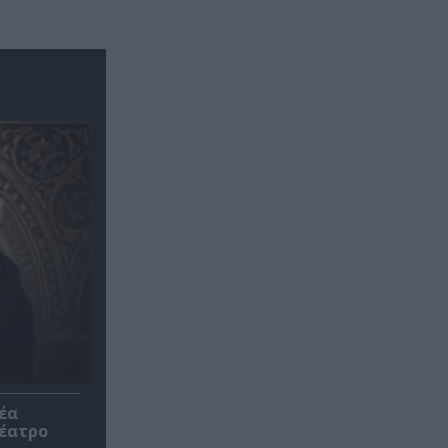
έα
θέατρο