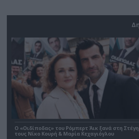
Δ
O «Οιδίποδας» του Ρόμπερτ Άικ ξανά στη Στέγη
τους Νίκο Κουρή & Μαρία Κεχαγιόγλου