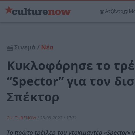
Ατζέντα
Μο
Σινεμά /
Νέα
Κυκλοφόρησε το τρέ
“Spector” για τον δ
Σπέκτορ
CULTURENOW
/
28-09-2022
/ 17:31
Το πρώτο τρέιλερ του ντοκιμαντέρ «Spector» 