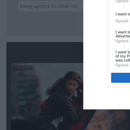
Opted 
I want t
Ακο
Opted 
I want 
Advertis
Opted 
Σ
I want t
of my P
was col
Opted 