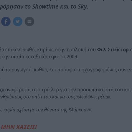
όρησαν το Showtime και το Sky.
θα επικεντρωθεί κυρίως στην εμπλοκή του
Φιλ Σπέκτορ
σ
ια την οποία καταδικάστηκε το 2009.
κού παραγωγού, καθώς και πρόσφατα ηχογραφημένες συνεν
.
ς»
αναφέρεται στο τρέιλερ για την προσωπικότητά του και
νθρώπους στο σπίτι του και να τους κλειδώνει μέσα»
.
χε καμία σχέση με τον θάνατο της Κλάρκσον»
.
ΜΗΝ ΧΑΣΕΙΣ!