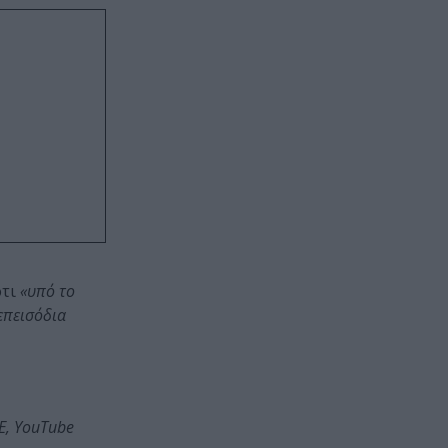
ότι
«υπό το
επεισόδια
ME, YouTube