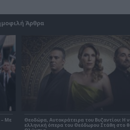
ημοφιλή Άρθρα
 – Με
Θεοδώρα, Αυτοκράτειρα του Βυζαντίου: Η ν
ελληνική όπερα του Θεόδωρου Στάθη στο 