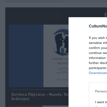
Σ
CultureNo
If you wish 
sensitive in
confirm you
continue se
information 
further disc
participants
Downstream 
Persona
Αντόνιο Πόρτσια – Φωνές: Ένα βιβλίο ως εσωτε
διάλογος
I want t