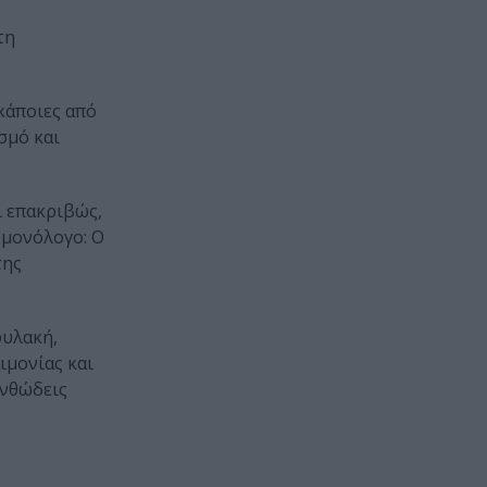
τη
κάποιες από
σμό και
ι επακριβώς,
 μονόλογο: Ο
της
φυλακή,
ιμονίας και
ινθώδεις