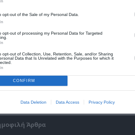
In
o opt-out of the Sale of my Personal Data.
In
to opt-out of processing my Personal Data for Targeted
ing.
In
o opt-out of Collection, Use, Retention, Sale, and/or Sharing
ersonal Data that Is Unrelated with the Purposes for which it
lected.
In
CONFIRM
Γιώργος Χωματηνός – Βρίκελοι: Το νέο του 
γεμάτο μυστήριο
Data Deletion
Data Access
Privacy Policy
ημοφιλή Άρθρα