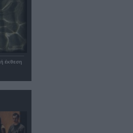
κή έκθεση