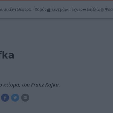
υσική
Θέατρο - Χορός
Σινεμά
Τέχνες
Βιβλίο
Φεσ
fka
ο κτίσμα, του Franz Kafka.