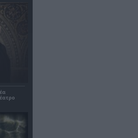
έα
θέατρο