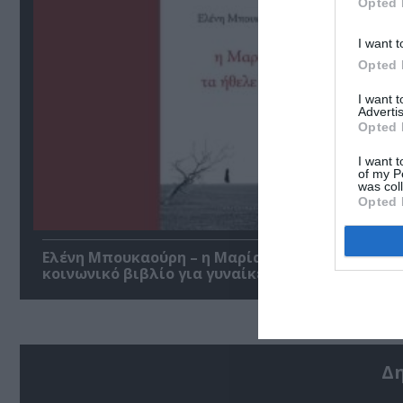
Opted 
I want t
Opted 
I want 
Advertis
Opted 
I want t
of my P
was col
Opted 
Ελένη Μπουκαούρη – η Μαρία τα ήθελε όλα: Ένα
κοινωνικό βιβλίο για γυναίκες
Δ