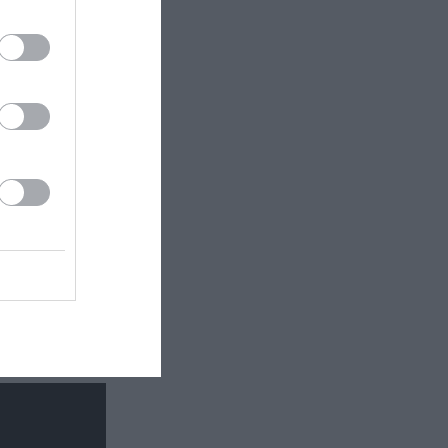
βιβλίο