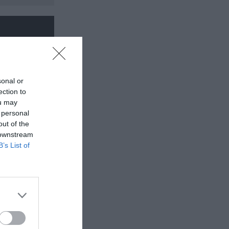
sonal or
ection to
ou may
 personal
out of the
 downstream
B’s List of
ινωνικό