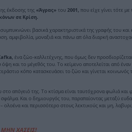
ης έκδοσης της
«Άγρας»
του
2001,
που είχε γίνει τότε με 
κόνων σε Κρίση.
συμπυκνώνει βασικά χαρακτηριστικά της γραφής του και 
ωση, αμφιβολία, μοναξιά και πάνω απ όλα διαρκή αναστοχα
Kafka,
ένα ζώο-καλλιτέχνης, που όμως δεν προσδιορίζετα
όψη και το μέγεθός του. Το κείμενο αποτελείται από έναν
τεράστιο κόπο κατασκευάσει το ζώο και γίνεται κοινωνός 
 στο απόγειό της. Το κτίσμα είναι ταυτόχρονα φωλιά και 
 σφάλμα. Και ο δημιουργός του, παραπαίοντας μεταξύ ευδα
 – ολοένα και περισσότερο στους λεκτικούς και μη, λαβυρ
ΜΗΝ ΧΑΣΕΙΣ!