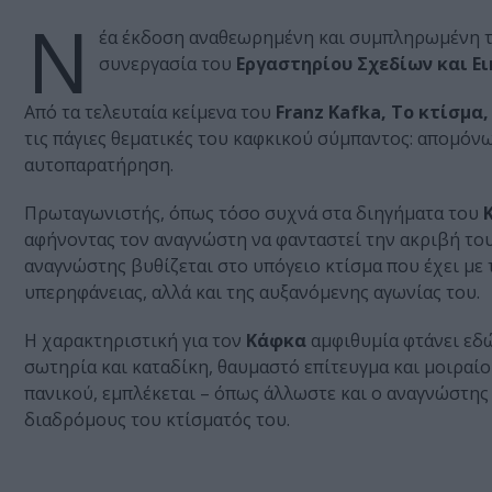
Ν
έα έκδοση αναθεωρημένη και συμπληρωμένη τ
συνεργασία του
Εργαστηρίου Σχεδίων και Ει
Από τα τελευταία κείμενα του
Franz Kafka, Το κτίσμα,
τις πάγιες θεματικές του καφκικού σύμπαντος: απομόν
αυτοπαρατήρηση.
Πρωταγωνιστής, όπως τόσο συχνά στα διηγήματα του
αφήνοντας τον αναγνώστη να φανταστεί την ακριβή του 
αναγνώστης βυθίζεται στο υπόγειο κτίσμα που έχει με 
υπερηφάνειας, αλλά και της αυξανόμενης αγωνίας του.
Η χαρακτηριστική για τον
Κάφκα
αμφιθυμία φτάνει εδώ
σωτηρία και καταδίκη, θαυμαστό επίτευγμα και μοιραίο
πανικού, εμπλέκεται – όπως άλλωστε και ο αναγνώστης
διαδρόμους του κτίσματός του.