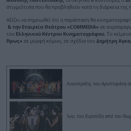
Μανόλης Παντελιδάκης
τα σκηνικά & κοστούμια, ο
Δ
στιγμιότυπα που θα προβληθούν κατά τη διάρκεια της 
Αξίζει να σημειωθεί ότι η παράσταση θα κινηματογραφη
& την Εταιρεία Θεάτρου «COMMEDIA»
σε συμπαραγω
του
Ελληνικού Κέντρου Κινηματογράφου.
Το κείμενο
΄Ηρως»
σε μορφή κόμικς, σε σχέδια του
Δημήτρη Αγκα
Λυσιστράτη, του Αριστοφάνη σ
Ίων, του Ευριπίδη από τον Θ