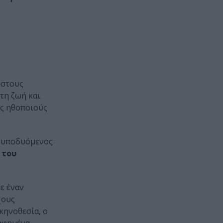
 στους
τη ζωή και
ύς ηθοποιούς
 υποδυόμενος
 του
ε έναν
χους
κηνοθεσία, ο