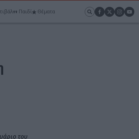
τιβάλ
Παιδί
Θέματα
η
υάριο του