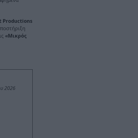
αφημένα
 Productions
υποστήριξη
ις
«Μικρός
ου 2026