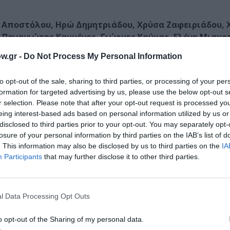
 Αποστόλου, Ηρώ Δημητριάδου, Χρύσα Ζαφειριάδου, 
 Παναγιώτης Καμμένος, Γιώργος Καύκας, Ελένη Μισχο
ης Παπαδόπουλος, Ιωάννα Πιατά, Δημήτρης Πιατάς, 
w.gr -
Do Not Process My Personal Information
ου, Χρίστος Στυλιανού, Δημήτρης Τσιλινίκος, Άννη 
to opt-out of the sale, sharing to third parties, or processing of your per
formation for targeted advertising by us, please use the below opt-out s
Τραϊανός Αλμπανούδης
(κοντραμπάσο),
Χρήστος Γκουγ
r selection. Please note that after your opt-out request is processed y
 κρουστά),
Μελίνα Παπαδοπούλου
(βιολί)
eing interest-based ads based on personal information utilized by us or
disclosed to third parties prior to your opt-out. You may separately opt-
losure of your personal information by third parties on the IAB’s list of
. This information may also be disclosed by us to third parties on the
IA
Participants
that may further disclose it to other third parties.
l Data Processing Opt Outs
μάθετε πρώτοι όλες τις ειδήσεις
o opt-out of the Sharing of my personal data.