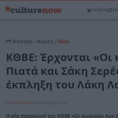
Ατζέντα
Μο
Θέατρο - Χορός /
Νέα
ΚΘΒΕ: Έρχονται «Οι
Πιατά και Σάκη Σερέ
έκπληξη του Λάκη Λ
CULTURENOW
/
10-01-2024
/ 11:19
Η νέα παραγωγή του ΚΘΒΕ «Οι κωμικοί» των Δ