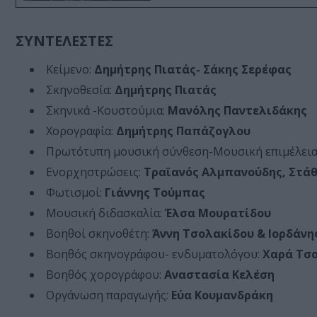
ΣΥΝΤΕΛΕΣΤΕΣ
Κείμενο:
Δημήτρης Πιατάς- Σάκης Σερέφας
Σκηνοθεσία:
Δημήτρης Πιατάς
Σκηνικά -Κουστούμια:
Μανόλης Παντελιδάκης
Χορογραφία:
Δημήτρης Παπάζογλου
Πρωτότυπη μουσική σύνθεση-Μουσική επιμέλεια
Ενορχηστρώσεις:
Τραϊανός Αλμπανούδης, Στάθ
Φωτισμοί:
Γιάννης Τούμπας
Μουσική διδασκαλία:
Έλσα Μουρατίδου
Βοηθοί σκηνοθέτη:
Άννη Τσολακίδου & Ιορδάνη
Βοηθός σκηνογράφου- ενδυματολόγου:
Χαρά Τσ
Βοηθός χορογράφου:
Αναστασία Κελέση
Οργάνωση παραγωγής:
Εύα Κουμανδράκη