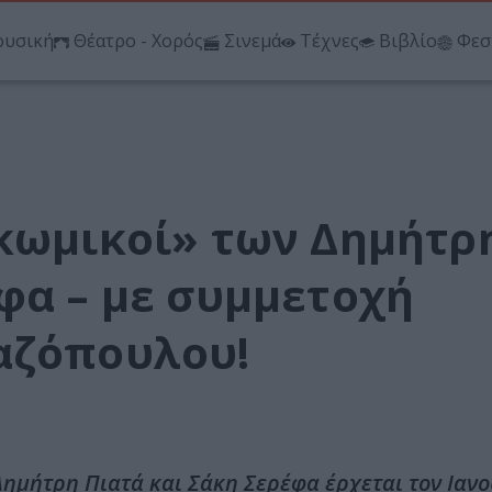
υσική
Θέατρο - Χορός
Σινεμά
Τέχνες
Βιβλίο
Φεσ
 κωμικοί» των Δημήτρ
φα – με συμμετοχή
αζόπουλου!
ημήτρη Πιατά και Σάκη Σερέφα έρχεται τον Ιανο