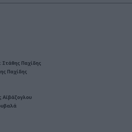
:
Στάθης Παχίδης
ης Παχίδης
ς Αϊβάζογλου
ουβαλά