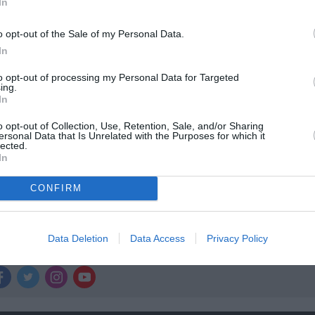
In
ολιτισμό στο
Culturenow.gr
o opt-out of the Sale of my Personal Data.
r
Δες
In
to opt-out of processing my Personal Data for Targeted
ing.
In
ΑΣΕΙΣ 2023 - 2024
ΚΡΑΤΙΚΟ ΘΕΑΤΡΟ ΒΟΡΕΙΟΥ ΕΛΛΑΔΟΣ
o opt-out of Collection, Use, Retention, Sale, and/or Sharing
ersonal Data that Is Unrelated with the Purposes for which it
lected.
In
CONFIRM
νη και τον Πολιτισμό!
Data Deletion
Data Access
Privacy Policy
λουθήστε το Culturenow.gr