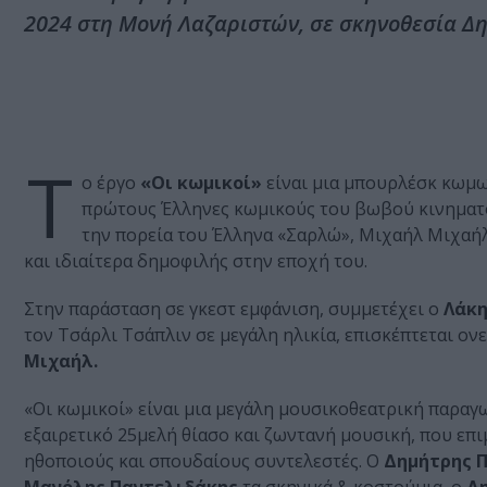
2024 στη Μονή Λαζαριστών, σε σκηνοθεσία Δ
Τ
ο έργο
«Οι κωμικοί»
είναι μια μπουρλέσκ κωμω
πρώτους Έλληνες κωμικούς του βωβού κινηματογ
την πορεία του Έλληνα «Σαρλώ», Μιχαήλ Μιχαή
και ιδιαίτερα δημοφιλής στην εποχή του.
Στην παράσταση σε γκεστ εμφάνιση, συμμετέχει ο
Λάκη
τον Τσάρλι Τσάπλιν σε μεγάλη ηλικία, επισκέπτεται ον
Μιχαήλ.
«Οι κωμικοί» είναι μια μεγάλη μουσικοθεατρική παραγ
εξαιρετικό 25μελή θίασο και ζωντανή μουσική, που επι
ηθοποιούς και σπουδαίους συντελεστές. Ο
Δημήτρης 