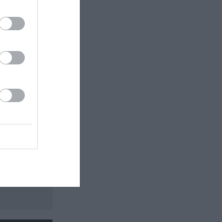
 εδώ!
❯