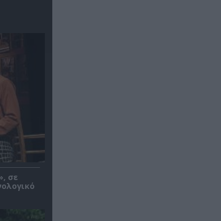
», σε
νολογικό