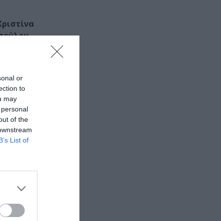
Χριστίνα
πούλου,
Σπύρος
Τσολακίδου,
sonal or
ection to
κούμας
ou may
 personal
out of the
 downstream
B’s List of