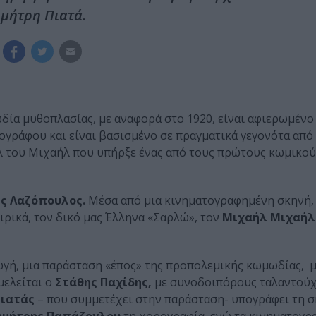
ημήτρη Πιατά.
δία μυθοπλασίας, με αναφορά στο 1920, είναι αφιερωμένο
ράφου και είναι βασισμένο σε πραγματικά γεγονότα από 
λ του Μιχαήλ που υπήρξε ένας από τους πρώτους κωμικο
ς Λαζόπουλος.
Μέσα από μια κινηματογραφημένη σκηνή,
ειρικά, τον δικό μας Έλληνα «Σαρλώ», τον
Μιχαήλ Μιχαήλ
ωγή, μια παράσταση «έπος» της προπολεμικής κωμωδίας, μ
μελείται ο
Στάθης Παχίδης,
με συνοδοιπόρους ταλαντού
Πιατάς
– που συμμετέχει στην παράσταση- υπογράφει τη σ