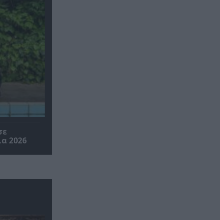
σε
α 2026