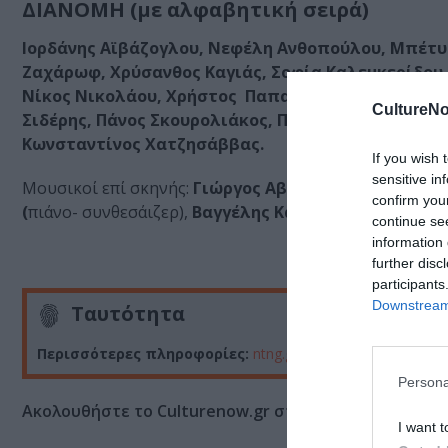
ΔΙΑΝΟΜΗ (με αλφαβητική σειρά)
Ιορδάνης Αϊβάζογλου, Νεφέλη Ανθοπούλου, Μπέτυ
Ζαχάρωφ, Χρύσανθος Καγιάς, Σοφία Καλεμκερίδου,
Νίκος Νικολάου, Χρήστος Παπαδημητρίου, Γρηγόρ
CultureNo
Σιδέρης, Πάνος Σκουρολιάκος, Πολυξένη Σπυροπούλ
Κωνσταντίνος Χατζησάββας.
If you wish 
sensitive in
Μουσικοί επί σκηνής:
Γιώργος Αβραμίδης
(τρομπέτα),
confirm you
(
πιάνο- συνθεσάιζερ),
Βαγγέλης Καλαμαράς
(τύμπανα-
continue se
information 
further disc
participants
Downstream 
Ταυτότητα
Περισσότερες πληροφορίες:
ntng.gr
Persona
Ακολουθήστε το Culturenow.gr στο
Google News
και 
I want t