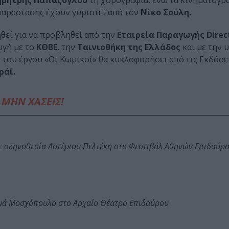
ημήτρης Παπάζογλου
τη χορογραφία, ενώ τα κινηματογρ
παράστασης έχουν γυριστεί από τον
Νίκο Σούλη.
θεί για να προβληθεί από την
Εταιρεία Παραγωγής Direct
γή με το
ΚΘΒΕ
, την
Ταινιοθήκη της Ελλάδος
και με την 
 του έργου «Οι Κωμικοί» θα κυκλοφορήσει από τις Εκδόσε
ράϊ.
ΜΗΝ ΧΑΣΕΙΣ!
ε σκηνοθεσία Αστέριου Πελτέκη στο Φεστιβάλ Αθηνών Επιδαύρ
ωμά Μοσχόπουλο στο Αρχαίο Θέατρο Επιδαύρου