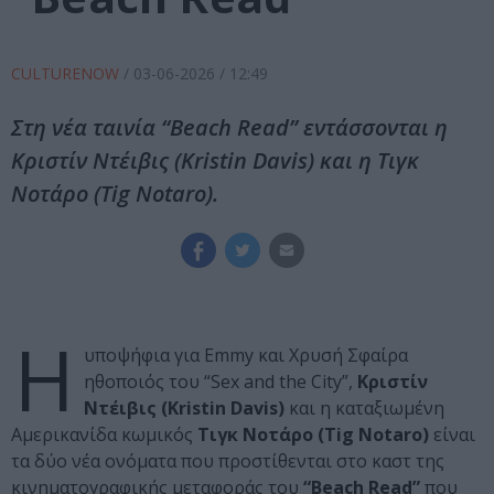
CULTURENOW
/
03-06-2026
/ 12:49
Στη νέα ταινία “Beach Read” εντάσσονται η
Κριστίν Ντέιβις (Kristin Davis) και η Τιγκ
Νοτάρο (Tig Notaro).
Η
υποψήφια για Emmy και Χρυσή Σφαίρα
ηθοποιός του “Sex and the City”,
Κριστίν
Ντέιβις (Kristin Davis)
και η καταξιωμένη
Αμερικανίδα κωμικός
Τιγκ Νοτάρο (Tig Notaro)
είναι
τα δύο νέα ονόματα που προστίθενται στο καστ της
κινηματογραφικής μεταφοράς του
“Beach Read”
που