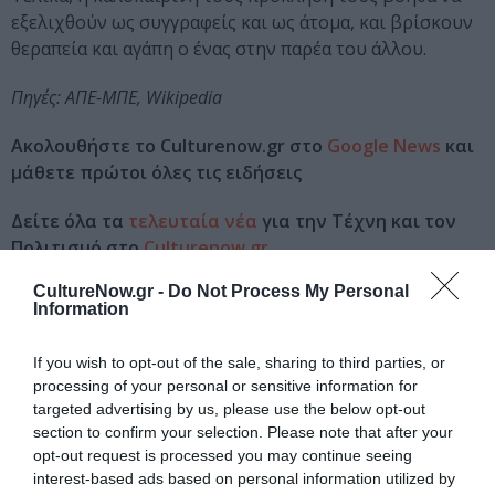
εξελιχθούν ως συγγραφείς και ως άτομα, και βρίσκουν
θεραπεία και αγάπη ο ένας στην παρέα του άλλου.
Πηγές: ΑΠΕ-ΜΠΕ, Wikipedia
Ακολουθήστε το Culturenow.gr στο
Google News
και
μάθετε πρώτοι όλες τις ειδήσεις
Δείτε όλα τα
τελευταία νέα
για την Τέχνη και τον
Πολιτισμό στο
Culturenow.gr
CultureNow.gr -
Do Not Process My Personal
Νέοι Διαγωνισμοί
❯
Information
Tags
If you wish to opt-out of the sale, sharing to third parties, or
processing of your personal or sensitive information for
ΞΕΝΕΣ ΤΑΙΝΙΕΣ
targeted advertising by us, please use the below opt-out
section to confirm your selection. Please note that after your
opt-out request is processed you may continue seeing
Newsletter
interest-based ads based on personal information utilized by