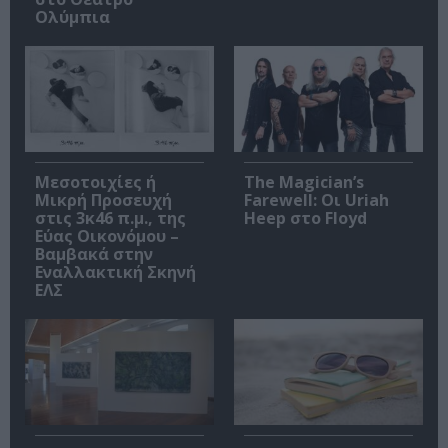
Ολύμπια
Μεσοτοιχίες ή
The Magician’s
Μικρή Προσευχή
Farewell: Οι Uriah
στις 3κ46 π.μ., της
Heep στο Floyd
Εύας Οικονόμου –
Βαμβακά στην
Εναλλακτική Σκηνή
ΕΛΣ