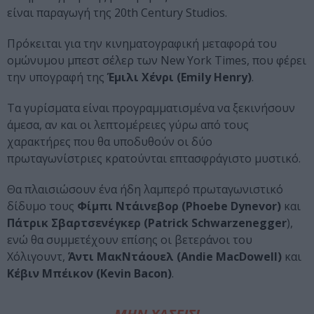
είναι παραγωγή της 20th Century Studios.
Πρόκειται για την κινηματογραφική μεταφορά του
ομώνυμου μπεστ σέλερ των New York Times, που φέρει
την υπογραφή της
Έμιλι Χένρι (Emily Henry)
.
Τα γυρίσματα είναι προγραμματισμένα να ξεκινήσουν
άμεσα, αν και οι λεπτομέρειες γύρω από τους
χαρακτήρες που θα υποδυθούν οι δύο
πρωταγωνίστριες κρατούνται επτασφράγιστο μυστικό.
Θα πλαισιώσουν ένα ήδη λαμπερό πρωταγωνιστικό
δίδυμο τους
Φίμπι Ντάινεβορ (Phoebe Dynevor)
και
Πάτρικ Σβαρτσενέγκερ (Patrick Schwarzenegger
),
ενώ θα συμμετέχουν επίσης οι βετεράνοι του
Χόλιγουντ,
Άντι ΜακΝτάουελ (Andie MacDowell)
και
Κέβιν Μπέικον (Kevin Bacon)
.