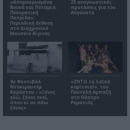
«Απομακρυσμένα
25 αναγνωστικές
Βουνά και Ποτάμια:
προτάσεις για τον
Πνευματική
Αύγουστο
Πατρίδα»:
Περιοδική έκθεση
στο Διαχρονικό
Μουσείο Αίγινας
9ο Φεστιβάλ
«ΖΗΤΩ τα λαϊκά
Ντοκιμαντέρ
κορίτσια!», του
Καρύστου – «Ξένος
Παντελή Αμπαζή
εδώ, ξένος εκεί,
στο Θέατρο
όπου κι αν πάω
Ρεματιάς
ξένος»