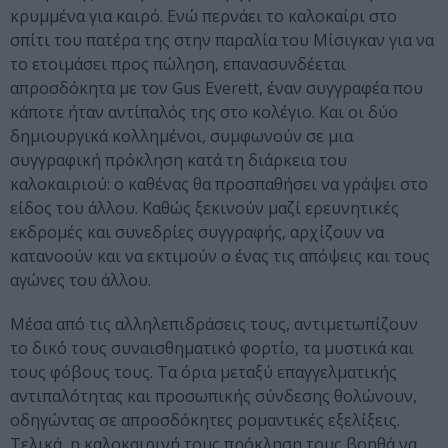
κρυμμένα για καιρό. Ενώ περνάει το καλοκαίρι στο
σπίτι του πατέρα της στην παραλία του Μίσιγκαν για να
το ετοιμάσει προς πώληση, επανασυνδέεται
απροσδόκητα με τον Gus Everett, έναν συγγραφέα που
κάποτε ήταν αντίπαλός της στο κολέγιο. Και οι δύο
δημιουργικά κολλημένοι, συμφωνούν σε μια
συγγραφική πρόκληση κατά τη διάρκεια του
καλοκαιριού: ο καθένας θα προσπαθήσει να γράψει στο
είδος του άλλου. Καθώς ξεκινούν μαζί ερευνητικές
εκδρομές και συνεδρίες συγγραφής, αρχίζουν να
κατανοούν και να εκτιμούν ο ένας τις απόψεις και τους
αγώνες του άλλου.
Μέσα από τις αλληλεπιδράσεις τους, αντιμετωπίζουν
το δικό τους συναισθηματικό φορτίο, τα μυστικά και
τους φόβους τους. Τα όρια μεταξύ επαγγελματικής
αντιπαλότητας και προσωπικής σύνδεσης θολώνουν,
οδηγώντας σε απροσδόκητες ρομαντικές εξελίξεις.
Τελικά, η καλοκαιρινή τους πρόκληση τους βοηθά να