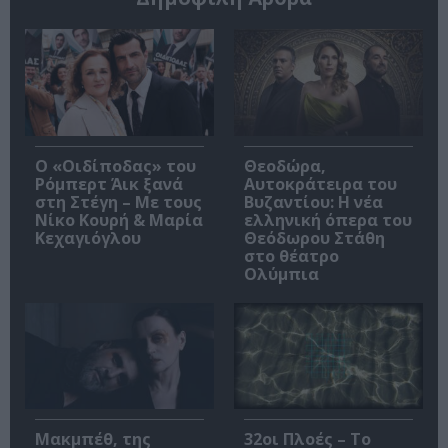
O «Οιδίποδας» του
Θεοδώρα,
Ρόμπερτ Άικ ξανά
Αυτοκράτειρα του
στη Στέγη – Με τους
Βυζαντίου: Η νέα
Νίκο Κουρή & Μαρία
ελληνική όπερα του
Κεχαγιόγλου
Θεόδωρου Στάθη
στο θέατρο
Ολύμπια
Μακμπέθ, της
32οι Πλοές – Το