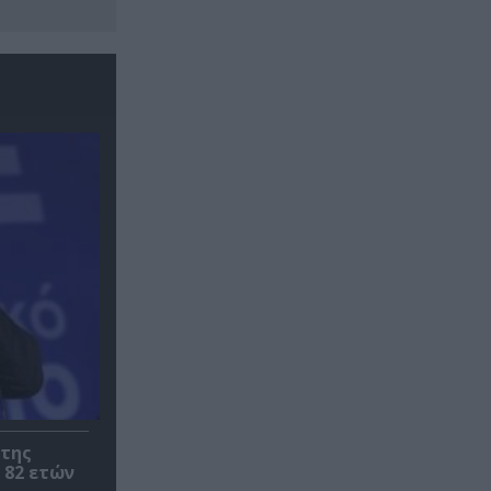
 της
 82 ετών