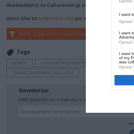
Opted 
Ακολουθήστε το Culturenow.gr στο
Google News
και 
I want t
Δείτε όλα τα
τελευταία νέα
για την Τέχνη και τον Π
Opted 
Κάθε μέρα νέοι διαγωνισμοί στο Culturenow.g
I want 
Advertis
Opted 
Tags
I want t
of my P
was col
ΒΡΑΒΕΙΑ
ΕΝΩΣΗ ΚΡΙΤΙΚΩΝ ΘΕΑΤΡΟΥ ΚΑΙ ΠΑΡΑΣΤΑΤΙΚΩΝ ΤΕΧΝ
Opted 
ΠΑΙΔΙΚΕΣ ΠΑΡΑΣΤΑΣΕΙΣ 2023 – 2024
Newsletter
Κάθε βδομάδα στο e-mail σας τα τελευταία νέα για την Τέχ
Ακο