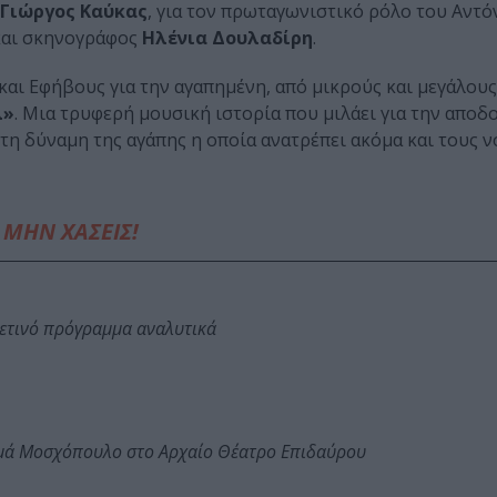
Γιώργος Καύκας
, για τον πρωταγωνιστικό ρόλο του Αντό
 και σκηνογράφος
Ηλένια Δουλαδίρη
.
και Εφήβους για την αγαπημένη, από μικρούς και μεγάλου
λ»
. Μια τρυφερή μουσική ιστορία που μιλάει για την αποδ
η δύναμη της αγάπης η οποία ανατρέπει ακόμα και τους ν
ΜΗΝ ΧΑΣΕΙΣ!
φετινό πρόγραμμα αναλυτικά
ωμά Μοσχόπουλο στο Αρχαίο Θέατρο Επιδαύρου