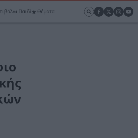
τιβάλ
Παιδί
Θέματα
φιο
ικής
κών