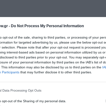
w.gr -
Do Not Process My Personal Information
to opt-out of the sale, sharing to third parties, or processing of your per
formation for targeted advertising by us, please use the below opt-out s
r selection. Please note that after your opt-out request is processed y
eing interest-based ads based on personal information utilized by us or
κλέα για 2η χρονιά στο Βασιλικό Θέατρο
disclosed to third parties prior to your opt-out. You may separately opt-
ανά στο Βασιλικό Θέατρο
losure of your personal information by third parties on the IAB’s list of
ν: Τελετή Απονομής Βραβείων 2022 – 2023
. This information may also be disclosed by us to third parties on the
IA
Participants
that may further disclose it to other third parties.
γραμμα για όλους έρχεται τον Οκτώβριο 2023
l Data Processing Opt Outs
o opt-out of the Sharing of my personal data.