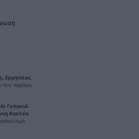
Ένωση
ς, Ερμηνείας
υ που παράγει
άι Γκόγκολ
ννη Κακλέα
.
δεσποτισμό,