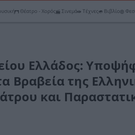
υσική
Θέατρο - Χορός
Σινεμά
Τέχνες
Βιβλίο
Φεσ
είου Ελλάδος: Υποψή
 τα Βραβεία της Ελλην
άτρου και Παραστατι