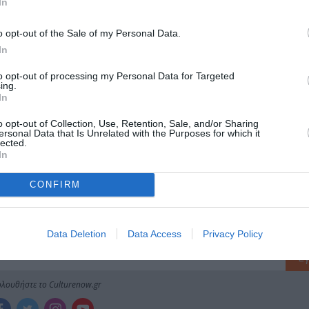
In
μάθετε πρώτοι όλες τις ειδήσεις
o opt-out of the Sale of my Personal Data.
ολιτισμό στο
Culturenow.gr
In
r
Δες
to opt-out of processing my Personal Data for Targeted
ing.
In
o opt-out of Collection, Use, Retention, Sale, and/or Sharing
ersonal Data that Is Unrelated with the Purposes for which it
lected.
ΩΝ
ΘΕΑΤΡΙΚΕΣ ΠΑΡΑΣΤΑΣΕΙΣ 2023 - 2024
ΚΡΑΤΙΚΟ ΘΕΑΤΡΟ ΒΟΡ
In
CONFIRM
νη και τον Πολιτισμό!
Data Deletion
Data Access
Privacy Policy
λουθήστε το Culturenow.gr