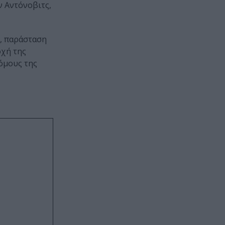
ν Αντόνοβιτς,
ς, παράσταση
οχή της
όμους της