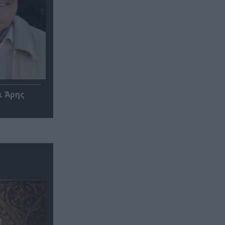
ι Άρης