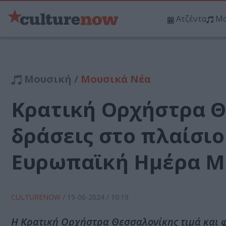
Ατζέντα
Μο
Μουσική /
Μουσικά Νέα
Κρατική Ορχήστρα Θ
δράσεις στο πλαίσι
Ευρωπαϊκή Ημέρα Μ
CULTURENOW
/
19-06-2024
/ 10:19
Η Κρατική Ορχήστρα Θεσσαλονίκης τιμά και 