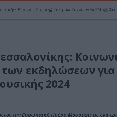
υσική
Θέατρο - Χορός
Σινεμά
Τέχνες
Βιβλίο
Φεσ
εσσαλονίκης: Κοινων
ο των εκδηλώσεων για
ουσικής 2024
φέτος την Ευρωπαϊκή Ημέρα Μουσικής με ένα τρ