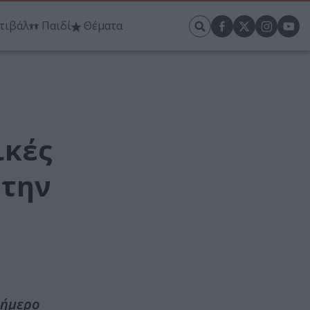
τιβάλ
Παιδί
Θέματα
ικές
 την
ιήμερο