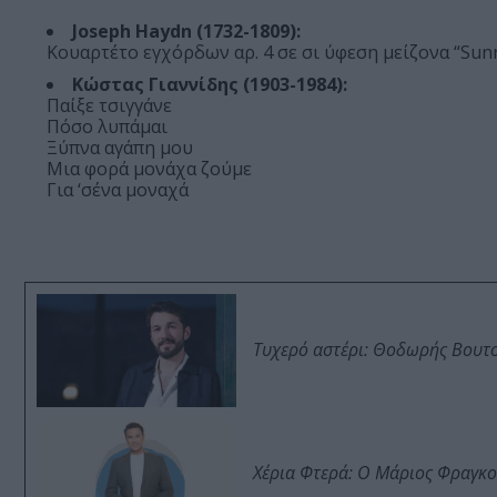
Joseph Haydn (1732-1809):
Κουαρτέτο εγχόρδων αρ. 4 σε σι ύφεση μείζονα “Sunri
Κώστας Γιαννίδης (1903-1984):
Παίξε τσιγγάνε
Πόσο λυπάμαι
Ξύπνα αγάπη μου
Μια φορά μονάχα ζούμε
Για ‘σένα μοναχά
Τυχερό αστέρι: Θοδωρής Βουτσι
Χέρια Φτερά: Ο Μάριος Φραγκο