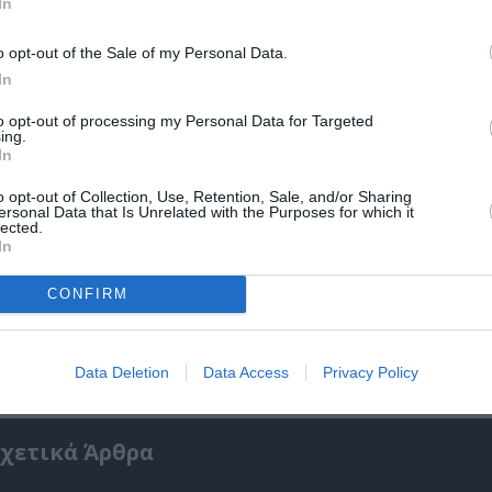
In
o opt-out of the Sale of my Personal Data.
In
ΚΛΑΣΙΚΗ - ΟΠΕΡΑ
ΚΡΑΤΙΚΗ ΟΡΧΗΣΤΡΑ ΘΕΣΣΑΛΟΝΙΚΗΣ
to opt-out of processing my Personal Data for Targeted
ing.
In
o opt-out of Collection, Use, Retention, Sale, and/or Sharing
ersonal Data that Is Unrelated with the Purposes for which it
lected.
νη και τον Πολιτισμό!
In
CONFIRM
λουθήστε το Culturenow.gr
Data Deletion
Data Access
Privacy Policy
χετικά Άρθρα