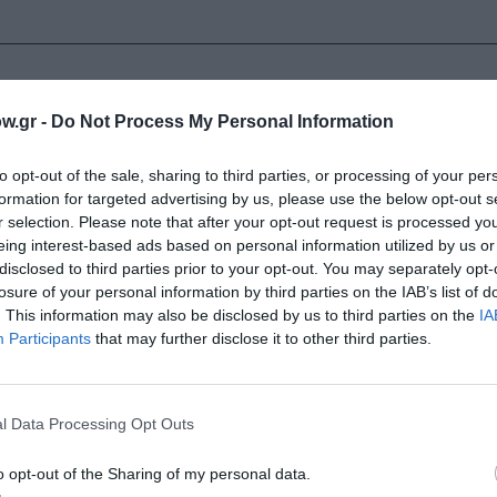
w.gr -
Do Not Process My Personal Information
to opt-out of the sale, sharing to third parties, or processing of your per
Τοποθεσία:
formation for targeted advertising by us, please use the below opt-out s
Διάφορες τοποθεσίες στη Θεσσαλονίκη (δείτε το α
r selection. Please note that after your opt-out request is processed y
πρόγραμμα)
eing interest-based ads based on personal information utilized by us or
disclosed to third parties prior to your opt-out. You may separately opt-
losure of your personal information by third parties on the IAB’s list of
. This information may also be disclosed by us to third parties on the
IA
Participants
that may further disclose it to other third parties.
μάθετε πρώτοι όλες τις ειδήσεις
l Data Processing Opt Outs
ολιτισμό στο
Culturenow.gr
o opt-out of the Sharing of my personal data.
r
Δες