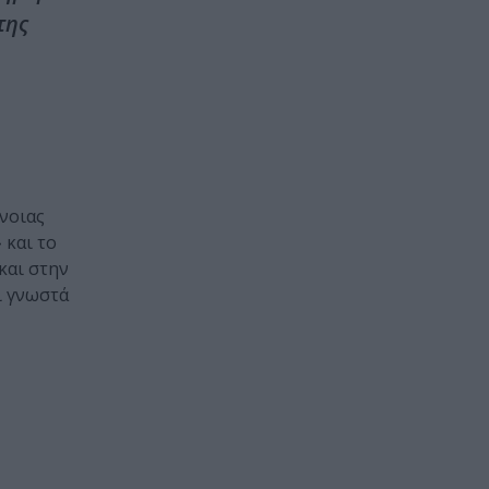
της
νοιας
»
και το
 και στην
ι γνωστά