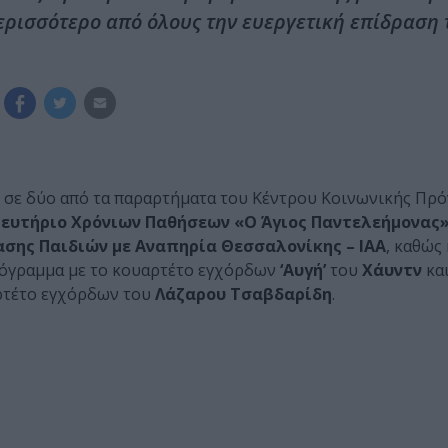
ρισσότερο από όλους την ευεργετική επίδραση 
ί σε δύο από τα παραρτήματα του Κέντρου Κοινωνικής Πρό
ευτήριο Χρόνιων Παθήσεων «Ο Άγιος Παντελεήμονας
ης Παιδιών με Αναπηρία Θεσσαλονίκης – ΙΑΑ
, καθώς
ρόγραμμα με το κουαρτέτο εγχόρδων
‘Αυγή’
του
Χάυντν
κα
αρτέτο εγχόρδων του
Λάζαρου Τσαβδαρίδη
.