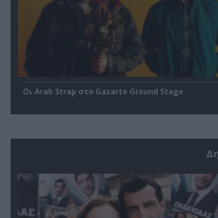
Οι Arab Strap στο Gazarte Ground Stage
Δ