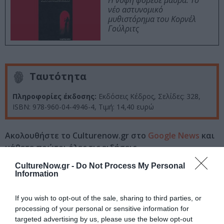
Η νύφη φόρεσε μαύρα: Το
νέο αστυνομικό
μυθιστόρημα του Κορνέλ
Γούλριτς
Ταυτότητα
Πληροφορίες έκδοσης:
Εκδόσεις Κέδρος, Σελίδες: 328,
ISBN: 978-960-04-4946-4, Τιμή: 14,40 ευρώ
Ακολουθήστε το Culturenow.gr στο
Google News
και
μάθετε πρώτοι όλες τις ειδήσεις
CultureNow.gr -
Do Not Process My Personal
Δείτε όλα τα
τελευταία νέα
για την Τέχνη και τον
Information
Πολιτισμό στο
Culturenow.gr
If you wish to opt-out of the sale, sharing to third parties, or
Νέοι Διαγωνισμοί
❯
processing of your personal or sensitive information for
targeted advertising by us, please use the below opt-out