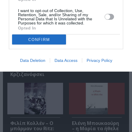
I want to opt-out of Collection, Use,
Retention, Sale, and/or Sharing of my
Personal Data that Is Unrelated with the
Purposes for which it was collected.
Opted In
CONFIRM
Αυτοβιογραφία
Αντόνιο Πόρτσια –
ενός πτώματος: Μια
Φωνές: Ένα βιβλίο
συλλογή
ως εσωτερικός
Data Deletion
Data Access
Privacy Policy
διηγημάτων του
διάλογος
Σιγκισμούντ
Κρζιζανόφσκι
Φιλίπ Κολλέν – Ο
Ελένη Μπουκαούρη
μπάρμαν του Ritz:
– η Μαρία τα ήθελε