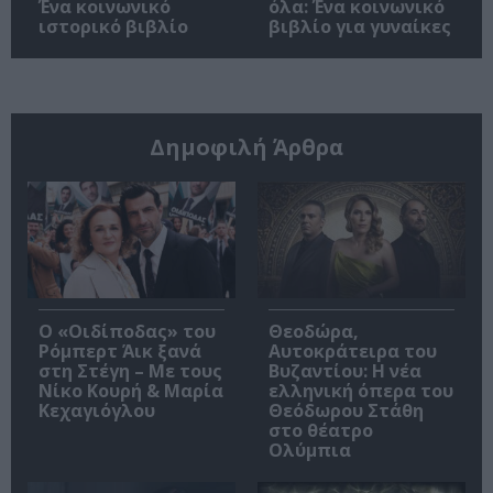
Ένα κοινωνικό
όλα: Ένα κοινωνικό
ιστορικό βιβλίο
βιβλίο για γυναίκες
Δημοφιλή Άρθρα
O «Οιδίποδας» του
Θεοδώρα,
Ρόμπερτ Άικ ξανά
Αυτοκράτειρα του
στη Στέγη – Με τους
Βυζαντίου: Η νέα
Νίκο Κουρή & Μαρία
ελληνική όπερα του
Κεχαγιόγλου
Θεόδωρου Στάθη
στο θέατρο
Ολύμπια