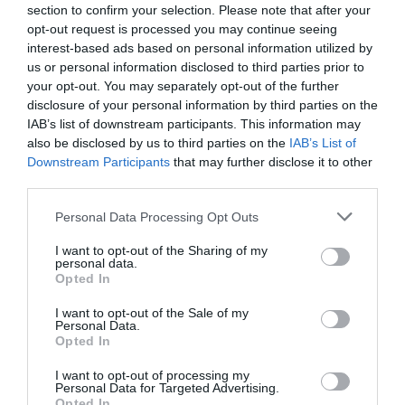
section to confirm your selection. Please note that after your
Tags
opt-out request is processed you may continue seeing
interest-based ads based on personal information utilized by
ΕΚΔΟΣΕΙΣ ΚΕΔΡΟΣ
ΕΛΛΗΝΕΣ ΣΥΓΓΡΑΦΕΙΣ
us or personal information disclosed to third parties prior to
ΠΕΖΟΓΡΑΦΙΑ
your opt-out. You may separately opt-out of the further
disclosure of your personal information by third parties on the
IAB’s list of downstream participants. This information may
Newsletter
also be disclosed by us to third parties on the
IAB’s List of
Κάθε βδομάδα στο e-mail σας τα τελευταία νέα για
Downstream Participants
that may further disclose it to other
την Τέχνη και τον Πολιτισμό!
third parties.
Personal Data Processing Opt Outs
I want to opt-out of the Sharing of my
personal data.
Opted In
Ακολουθήστε το Culturenow.gr
I want to opt-out of the Sale of my
Personal Data.
Opted In
I want to opt-out of processing my
Personal Data for Targeted Advertising.
Σχετικά Άρθρα
Opted In