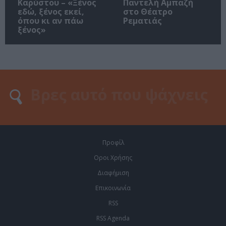
Καρύστου – «Ξένος
Παντελή Αμπαζή
εδώ, ξένος εκεί,
στο Θέατρο
όπου κι αν πάω
Ρεματιάς
ξένος»
Προφίλ
Οροι Χρήσης
Διαφήμιση
Επικοινωνία
RSS
RSS Agenda