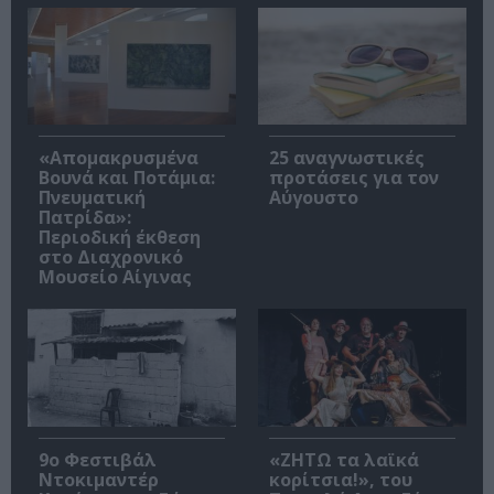
«Απομακρυσμένα
25 αναγνωστικές
Βουνά και Ποτάμια:
προτάσεις για τον
Πνευματική
Αύγουστο
Πατρίδα»:
Περιοδική έκθεση
στο Διαχρονικό
Μουσείο Αίγινας
9ο Φεστιβάλ
«ΖΗΤΩ τα λαϊκά
Ντοκιμαντέρ
κορίτσια!», του