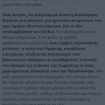
συναντήσει εκεί μέσα;
Ένας άντρας, σε ένα μπαρ με άτακτη διακόσμηση,
θυμάται μια γυναίκα, μια ερωτική ιστορία που του
έχει αφήσει άλυτους κόμπους. Και οι δύο
απολαμβάνουν τα ταξίδια.
Τα ταξίδια μέσα στους
άλλους ανθρώπους. Ένας φίλος με μεγάλη
μυθοπλαστική ικανότητα,
ένας Σέρβος προπονητής
μπάσκετ, η αυλή των Ρομανόφ, καραβάνια
τσιγγάνων, ιδιάζοντες παλαίμαχοι των
Βαλκανικών πολέμων, οι εκκαθαρίσεις των ναζί,
ένα άγαλμα της Ιωάννας της Λωρραίνης κι ένας
χαρισματικός δάσκαλος από την Πελοπόννησο
, όλα
μαζί μπερδεύονται και προχωράνε την ιστορία. Κανείς
δεν ξέρει αν τελικά ο άντρας ξεκινάει πράγματι κάτι
καινούργιο ή απλώς τρέχει μακριά από τα παλιά. Και
ούτε ο ίδιος μοιάζει να ξέρει αν ξεκινά κάτι καινούργιο
ή απλώς τρέχει μακριά από τα παλιά. Απόδραση ή
πρόοδος; Όλα ταιριαστά με το μέλι.