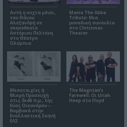
Αυτή η νύχτα μένει,
Mania The Abba
του Θάνου
Tribute: Μια
Αλεξανδρή σε
μοναδική συναυλία
σκηνοθεσία
στο Christmas
Αστέριου Πελτέκη
Theater
στο Θέατρο
Ολύμπια
Μεσοτοιχίες ή
The Magician’s
Μικρή Προσευχή
Farewell: Οι Uriah
στις 3κ46 π.μ., της
Heep στο Floyd
Εύας Οικονόμου –
Βαμβακά στην
Εναλλακτική Σκηνή
ΕΛΣ