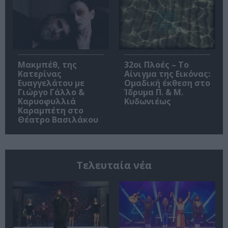
Μακμπέθ, της
32οι Πλοές – Το
Κατερίνας
Αίνιγμα της Εικόνας:
Ευαγγελάτου με
Ομαδική έκθεση στο
Γιώργο Γάλλο &
Ίδρυμα Π. & Μ.
Καρυοφυλλιά
Κυδωνιέως
Καραμπέτη στο
Θέατρο Βασιλάκου
Τελευταία νέα