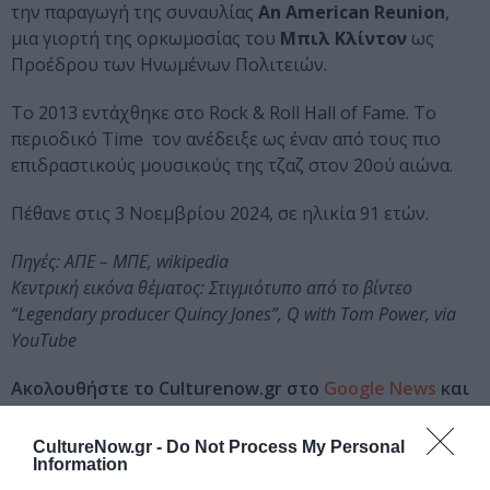
την παραγωγή της συναυλίας
An American Reunion
,
μια γιορτή της ορκωμοσίας του
Μπιλ Κλίντον
ως
Προέδρου των Ηνωμένων Πολιτειών.
Το 2013 εντάχθηκε στο Rock & Roll Hall of Fame. Το
περιοδικό Time τον ανέδειξε ως έναν από τους πιο
επιδραστικούς μουσικούς της τζαζ στον 20ού αιώνα.
Πέθανε στις 3 Νοεμβρίου 2024, σε ηλικία 91 ετών.
Πηγές: ΑΠΕ – ΜΠΕ, wikipedia
Κεντρική εικόνα θέματος: Στιγμιότυπο από το βίντεο
“Legendary producer Quincy Jones”, Q with Tom Power, via
YouTube
Ακολουθήστε το Culturenow.gr στο
Google News
και
μάθετε πρώτοι όλες τις ειδήσεις
CultureNow.gr -
Do Not Process My Personal
Δείτε όλα τα
τελευταία νέα
για την Τέχνη και τον
Information
Πολιτισμό στο
Culturenow.gr