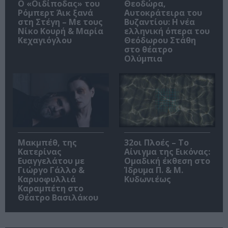
O «Οιδίποδας» του
Θεοδώρα,
Ρόμπερτ Άικ ξανά
Αυτοκράτειρα του
στη Στέγη – Με τους
Βυζαντίου: Η νέα
Νίκο Κουρή & Μαρία
ελληνική όπερα του
Κεχαγιόγλου
Θεόδωρου Στάθη
στο θέατρο
Ολύμπια
Μακμπέθ, της
32οι Πλοές – Το
Κατερίνας
Αίνιγμα της Εικόνας:
Ευαγγελάτου με
Ομαδική έκθεση στο
Γιώργο Γάλλο &
Ίδρυμα Π. & Μ.
Καρυοφυλλιά
Κυδωνιέως
Καραμπέτη στο
Θέατρο Βασιλάκου