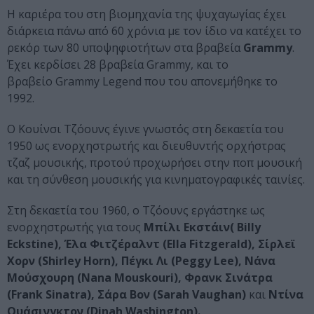
Η καριέρα του στη βιομηχανία της ψυχαγωγίας έχει
διάρκεια πάνω από 60 χρόνια με τον ίδιο να κατέχει το
ρεκόρ των 80 υποψηφιοτήτων στα βραβεία
Grammy
.
Έχει κερδίσει 28 βραβεία Grammy, και το
βραβείο Grammy Legend που του απονεμήθηκε το
1992.
Ο Κουίνσι Τζόουνς έγινε γνωστός στη δεκαετία του
1950 ως ενορχηστρωτής και διευθυντής ορχήστρας
τζαζ μουσικής, προτού προχωρήσει στην ποπ μουσική
και τη σύνθεση μουσικής για κινηματογραφικές ταινίες.
Στη δεκαετία του 1960, ο Τζόουνς εργάστηκε ως
ενορχηστρωτής για τους
Μπίλι Εκστάιν( Billy
Eckstine), Έλα Φιτζέραλντ (Ella Fitzgerald), Σίρλεϊ
Χορν (Shirley Horn), Πέγκι Λι (Peggy Lee), Νάνα
Μούσχουρη (Nana Mouskouri), Φρανκ Σινάτρα
(Frank Sinatra), Σάρα Βον (Sarah Vaughan)
και
Ντίνα
Ουάσινγκτον (Dinah Washington).