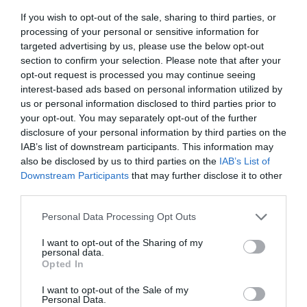
If you wish to opt-out of the sale, sharing to third parties, or
processing of your personal or sensitive information for
Νέοι Διαγωνισμοί
❯
targeted advertising by us, please use the below opt-out
section to confirm your selection. Please note that after your
Tags
opt-out request is processed you may continue seeing
interest-based ads based on personal information utilized by
JAZZ - BLUES - ETHNIC
POP - ROCK - ALTERNATIVE
us or personal information disclosed to third parties prior to
ΑΝΑΚΟΙΝΩΣΕΙΣ
ΒΡΑΒΕΙΑ ΟΣΚΑΡ
your opt-out. You may separately opt-out of the further
disclosure of your personal information by third parties on the
ΝΑΝΑ ΜΟΥΣΧΟΥΡΗ
ΞΕΝΕΣ ΤΑΙΝΙΕΣ
ΦΡΑΝΚ ΣΙΝΑΤΡΑ
IAB’s list of downstream participants. This information may
also be disclosed by us to third parties on the
IAB’s List of
Downstream Participants
that may further disclose it to other
Newsletter
third parties.
Κάθε βδομάδα στο e-mail σας τα τελευταία νέα για
την Τέχνη και τον Πολιτισμό!
Personal Data Processing Opt Outs
I want to opt-out of the Sharing of my
personal data.
Opted In
I want to opt-out of the Sale of my
Personal Data.
Ακολουθήστε το Culturenow.gr