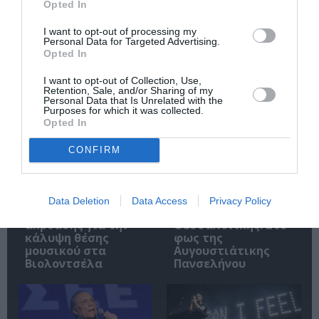
Opted In
I want to opt-out of processing my
Personal Data for Targeted Advertising.
Opted In
Σχετικά Άρθρα
I want to opt-out of Collection, Use,
Retention, Sale, and/or Sharing of my
Personal Data that Is Unrelated with the
Purposes for which it was collected.
Opted In
CONFIRM
Εθνική Λυρική
Αρχαιολογικό
Data Deletion
Data Access
Privacy Policy
Σκηνή: Ανακοίνωση
Μουσείο
ακρόασης για την
Θεσσαλονίκης: Στο
κάλυψη θέσης
φως της
μουσικού στα
Αυγουστιάτικης
Βιολοντσέλα
Πανσελήνου