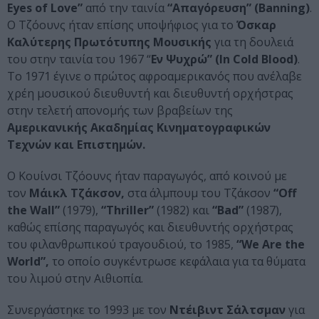
Eyes of Love”
από την ταινία
“Απαγόρευση” (Banning)
.
Ο Τζόουνς ήταν επίσης υποψήφιος για το
Όσκαρ
Καλύτερης Πρωτότυπης Μουσικής
για τη δουλειά
του στην ταινία του 1967 “
Εν Ψυχρώ” (In Cold Blood)
.
Το 1971 έγινε ο πρώτος αφροαμερικανός που ανέλαβε
χρέη μουσικού διευθυντή και διευθυντή ορχήστρας
στην τελετή απονομής των βραβείων της
Αμερικανικής Ακαδημίας Κινηματογραφικών
Τεχνών και Επιστημών.
Ο Κουίνσι Τζόουνς ήταν παραγωγός, από κοινού με
τον
Μάικλ Τζάκσον,
στα άλμπουμ του Τζάκσον
“Off
the Wall”
(1979),
“Thriller”
(1982) και
“Bad”
(1987),
καθώς επίσης παραγωγός και διευθυντής ορχήστρας
του φιλανθρωπικού τραγουδιού, το 1985,
“We Are the
World”,
το οποίο συγκέντρωσε κεφάλαια για τα θύματα
του λιμού στην Αιθιοπία.
Συνεργάστηκε το 1993 με τον
Ντέιβιντ Σάλτσμαν
για