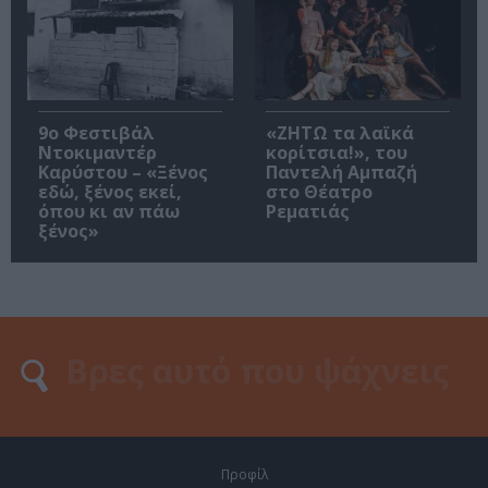
9ο Φεστιβάλ
«ΖΗΤΩ τα λαϊκά
Ντοκιμαντέρ
κορίτσια!», του
Καρύστου – «Ξένος
Παντελή Αμπαζή
εδώ, ξένος εκεί,
στο Θέατρο
όπου κι αν πάω
Ρεματιάς
ξένος»
Προφίλ