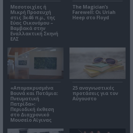
Μεσοτοιχίες ή
The Magician’s
Μικρή Προσευχή
Farewell: Οι Uriah
στις 3κ46 π.μ., της
Heep στο Floyd
Εύας Οικονόμου –
Βαμβακά στην
Εναλλακτική Σκηνή
ΕΛΣ
«Απομακρυσμένα
25 αναγνωστικές
Βουνά και Ποτάμια:
προτάσεις για τον
Πνευματική
Αύγουστο
Πατρίδα»:
Περιοδική έκθεση
στο Διαχρονικό
Μουσείο Αίγινας