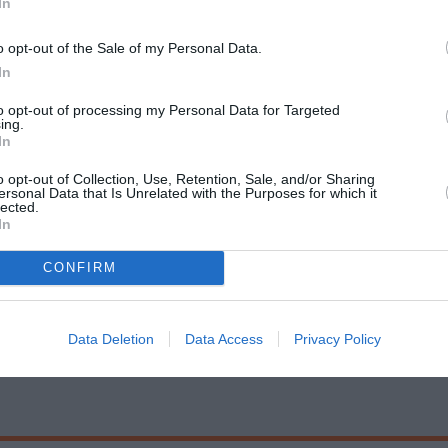
In
ντη
o opt-out of the Sale of my Personal Data.
In
to opt-out of processing my Personal Data for Targeted
ing.
In
Τοποθεσία:
o opt-out of Collection, Use, Retention, Sale, and/or Sharing
Chili Art Gallery, Δημοφώντος 13-15, Αθήνα
ersonal Data that Is Unrelated with the Purposes for which it
lected.
In
Chili Art Gallery
0,
CONFIRM
Data Deletion
Data Access
Privacy Policy