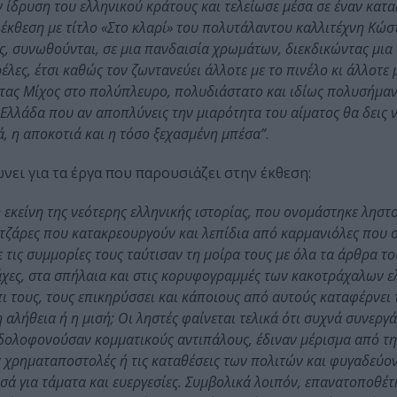
 ίδρυση του ελληνικού κράτους και τελείωσε μέσα σε έναν κατα
κή έκθεση με τίτλο «Στο κλαρί» του πολυτάλαντου καλλιτέχνη Κώσ
ς, συνωθούνται, σε μια πανδαισία χρωμάτων, διεκδικώντας μια
έλες, έτσι καθώς τον ζωντανεύει άλλοτε με το πινέλο κι άλλοτε 
ώστας Μίχος στο πολύπλευρο, πολυδιάστατο και ιδίως πολυσήμαν
η Ελλάδα που αν αποπλύνεις την μιαρότητα του αίματος θα δεις 
ά, η αποκοτιά και η τόσο ξεχασμένη μπέσα”
.
ει για τα έργα που παρουσιάζει στην έκθεση:
 εκείνη της νεότερης ελληνικής ιστορίας, που ονομάστηκε ληστ
ατζάρες που κατακρεουργούν και λεπίδια από καρμανιόλες που 
 τις συμμορίες τους ταύτισαν τη μοίρα τους με όλα τα άρθρα το
ράχες, στα σπήλαια και στις κορυφογραμμές των κακοτράχαλων 
ι τους, τους επικηρύσσει και κάποιους από αυτούς καταφέρνει 
 αλήθεια ή η μισή; Οι ληστές φαίνεται τελικά ότι συχνά συνεργ
δολοφονούσαν κομματικούς αντιπάλους, έδιναν μέρισμα από τη 
ς χρηματαποστολές ή τις καταθέσεις των πολιτών και φυγαδεύον
ά για τάματα και ευεργεσίες. Συμβολικά λοιπόν, επανατοποθέτ