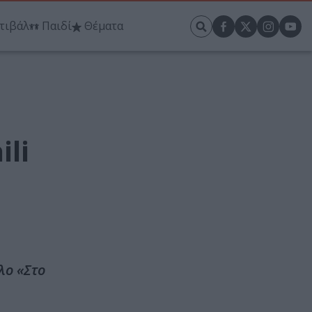
τιβάλ
Παιδί
Θέματα
li
λο «Στο