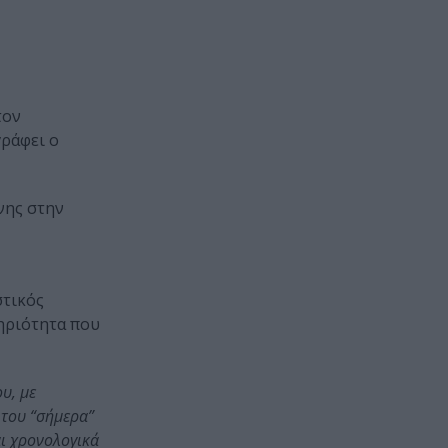
τον
γράφει ο
νης στην
στικός
τηριότητα που
υ, με
 του “σήμερα”
αι χρονολογικά