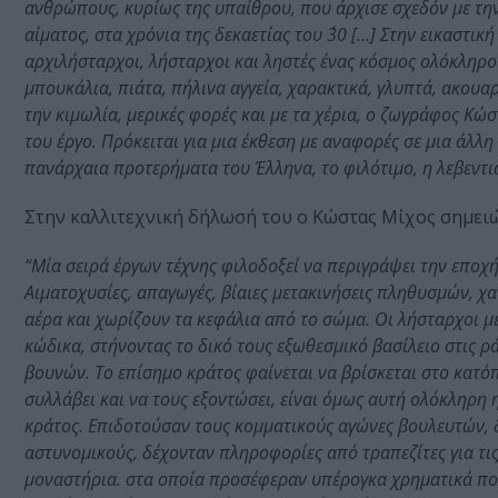
ανθρώπους, κυρίως της υπαίθρου, που άρχισε σχεδόν με την
αίματος, στα χρόνια της δεκαετίας του ΄30 […] Στην εικαστι
αρχιλήσταρχοι, λήσταρχοι και ληστές ένας κόσμος ολόκληρο
μπουκάλια, πιάτα, πήλινα αγγεία, χαρακτικά, γλυπτά, ακουαρ
την κιμωλία, μερικές φορές και με τα χέρια, ο ζωγράφος Κ
του έργο. Πρόκειται για μια έκθεση με αναφορές σε μια άλλ
πανάρχαια προτερήματα του Έλληνα, το φιλότιμο, η λεβεντι
Στην καλλιτεχνική δήλωσή του ο Κώστας Μίχος σημειών
“Μία σειρά έργων τέχνης φιλοδοξεί να περιγράψει την εποχή
Αιματοχυσίες, απαγωγές, βίαιες μετακινήσεις πληθυσμών, χ
αέρα και χωρίζουν τα κεφάλια από το σώμα. Οι λήσταρχοι με
κώδικα, στήνοντας το δικό τους εξωθεσμικό βασίλειο στις 
βουνών. Το επίσημο κράτος φαίνεται να βρίσκεται στο κατόπ
συλλάβει και να τους εξοντώσει, είναι όμως αυτή ολόκληρη η
κράτος. Επιδοτούσαν τους κομματικούς αγώνες βουλευτών, 
αστυνομικούς, δέχονταν πληροφορίες από τραπεζίτες για τι
μοναστήρια. στα οποία προσέφεραν υπέρογκα χρηματικά ποσ