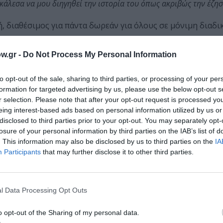
άλεσα να μου διηγηθεί την ιστορία του όπως ακριβώς την έζησ
, διαθέσιμος για πάντα δωρεάν για όλους σε μόνιμη διαδι
w.gr -
Do Not Process My Personal Information
ΔΕΣ 3 ΦΩΤΟΓΡΑΦΙΕΣ
to opt-out of the sale, sharing to third parties, or processing of your per
formation for targeted advertising by us, please use the below opt-out s
κά μέσα έκφρασης την ζωγραφική, το σχέδιο, και το εικασ
r selection. Please note that after your opt-out request is processed y
 Σμύρνη της Αθήνας. Είναι απόφοιτος του Τμήματος ζωγραφ
eing interest-based ads based on personal information utilized by us or
λής Βακαλό, ενώ προηγουμένως είχε μαθητεύσει και δίπλα 
disclosed to third parties prior to your opt-out. You may separately opt-
losure of your personal information by third parties on the IAB’s list of
. This information may also be disclosed by us to third parties on the
IA
ι φιλοσοφικά ενδιαφέροντα σπούδασε στο Τμήμα Βαλκανικ
Participants
that may further disclose it to other third parties.
ας και απέκτησε μεταπτυχιακό τίτλο του Καποδιστριακού
ική τεχνολογία και την ανάπτυξη ανθρώπινων πόρων”.
l Data Processing Opt Outs
οποίας σταδιοδρομεί επαγγελματικά. Ως εικαστικός καλλιτ
 ARC – Art Revisited Collective, έχει δείξει τη δουλειά το
o opt-out of the Sharing of my personal data.
υλλογές. Η έκθεση “Στο κλαρί” είναι η τέταρτη ατομική έκθ