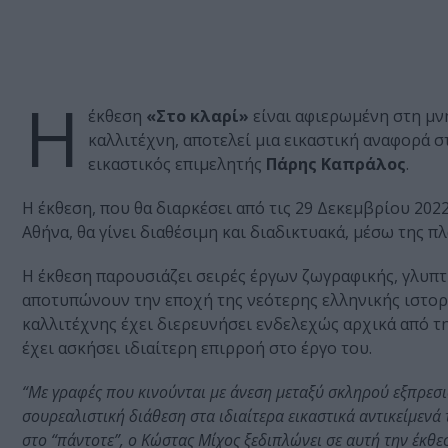
Η
έκθεση
«Στο κλαρί»
είναι αφιερωμένη στη μν
καλλιτέχνη, αποτελεί μια εικαστική αναφορά σ
εικαστικός επιμελητής
Πάρης Καπράλος
.
Η έκθεση, που θα διαρκέσει από τις 29 Δεκεμβρίου 202
Αθήνα, θα γίνει διαθέσιμη και διαδικτυακά, μέσω της π
Η έκθεση παρουσιάζει σειρές έργων ζωγραφικής, γλυπτι
αποτυπώνουν την εποχή της νεότερης ελληνικής ιστορί
καλλιτέχνης έχει διερευνήσει ενδελεχώς αρχικά από τ
έχει ασκήσει ιδιαίτερη επιρροή στο έργο του.
“Με γραφές που κινούνται με άνεση μεταξύ σκληρού εξπρεσι
σουρεαλιστική διάθεση στα ιδιαίτερα εικαστικά αντικείμενά
στο “πάντοτε”, ο Κώστας Μίχος ξεδιπλώνει σε αυτή την έκθε