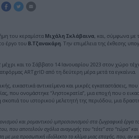
ήμη του κεραμίστα
Μιχάλη Σκλάβαινα
, και, σύμφωνα με 
το έργο του
Β.Τζανακάρη
. Την επιμέλεια της έκθεσης υπο
2 μέχρι και το Σάββατο 14 Ιανουαρίου 2023 στον χώρο τέχ
λατφόρμας ARTgrID από τη δεύτερη μέρα μετά τα εγκαίνια.
κής, εικαστικά αντικείμενα και μικρές εγκαταστάσεις, που
ας, που ονομάστηκε “ληστοκρατία”, μια εποχή που ο εικα
η σκοπιά του ιστορικού μελετητή της περιόδου, μια δρασ
ονισμού και ρομαντικού ιμπρεσιονισμού στα ζωγραφικά έργα το
 του, που αποτελούν σχόλια αναγωγής του “τότε” στο “τώρα” και
ση με μια προσωπική ιδιόλεκτο το κλίμα μιας εποχής, που, αν κ