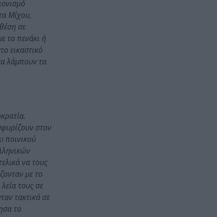
ιονισμό
τα Μίχου,
 θέση σε
με το πενάκι ή
το εικαστικό
να λάμπουν τα
οκρατία.
σφυρίζουν στον
υ ποινικού
ελληνικών
τελικά να τους
άζονταν με το
λεία τους σε
ταν τακτικά σε
ησα το