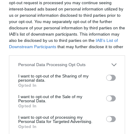
opt-out request is processed you may continue seeing
interest-based ads based on personal information utilized by
Tags
us or personal information disclosed to third parties prior to
your opt-out. You may separately opt-out of the further
ΕΚΔΟΣΕΙΣ ΔΙΟΠΤΡΑ
ΕΛΛΗΝΕΣ ΣΥΓΓΡΑΦΕΙΣ
disclosure of your personal information by third parties on the
ΠΕΖΟΓΡΑΦΙΑ
IAB’s list of downstream participants. This information may
also be disclosed by us to third parties on the
IAB’s List of
Downstream Participants
that may further disclose it to other
Newsletter
third parties.
Κάθε βδομάδα στο e-mail σας τα τελευταία νέα για
Personal Data Processing Opt Outs
την Τέχνη και τον Πολιτισμό!
I want to opt-out of the Sharing of my
personal data.
Opted In
I want to opt-out of the Sale of my
Personal Data.
Ακολουθήστε το Culturenow.gr
Opted In
I want to opt-out of processing my
Personal Data for Targeted Advertising.
Opted In