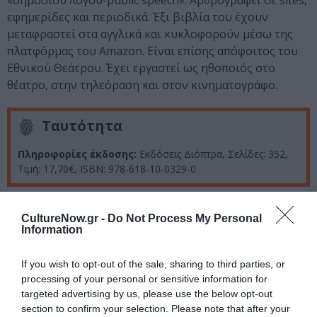
«δηµόσιου λόγου-public speech». Αρθρογραφεί σε sites,
εφηµερίδες και περιοδικά. Έξι βιβλία του έχουν
µεταφραστεί στα αγγλικά και κυκλοφορούν µέσω της
πλατφόρµας του Amazon. Είναι επίσης απόφοιτος του
Εθνικού Θεάτρου. Έχει εργαστεί ως ηθοποιός στο
θέατρο, στην τηλεόραση και στον κινηματογράφο.
Ταυτότητα
Πληροφορίες έκδοσης:
Εκδόσεις Διόπτρα, Σελίδες: 352,
Τιμή: 17,70€, ISBN: 978-618-10-0329-0
Ακολουθήστε το Culturenow.gr στο
Google News
και
CultureNow.gr -
Do Not Process My Personal
μάθετε πρώτοι όλες τις ειδήσεις
Information
Δείτε όλα τα
τελευταία νέα
για την Τέχνη και τον
If you wish to opt-out of the sale, sharing to third parties, or
Πολιτισμό στο
Culturenow.gr
processing of your personal or sensitive information for
targeted advertising by us, please use the below opt-out
Νέοι Διαγωνισμοί
❯
section to confirm your selection. Please note that after your