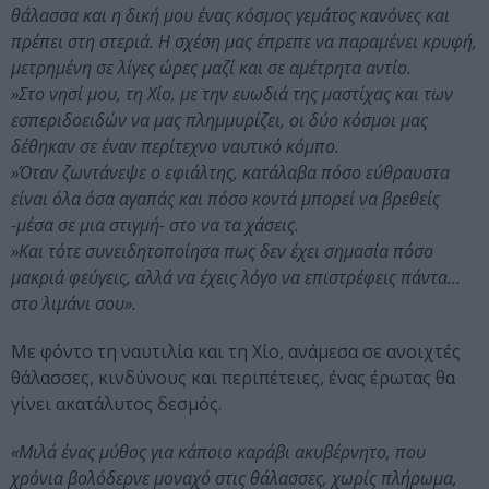
θάλασσα και η δική μου ένας κόσμος γεμάτος κανόνες και
πρέπει στη στεριά. Η σχέση μας έπρεπε να παραμένει κρυφή,
μετρημένη σε λίγες ώρες μαζί και σε αμέτρητα αντίο.
»Στο νησί μου, τη Χίο, με την ευωδιά της μαστίχας και των
εσπεριδοειδών να μας πλημμυρίζει, οι δύο κόσμοι μας
δέθηκαν σε έναν περίτεχνο ναυτικό κόμπο.
»Όταν ζωντάνεψε ο εφιάλτης, κατάλαβα πόσο εύθραυστα
είναι όλα όσα αγαπάς και πόσο κοντά μπορεί να βρεθείς
-μέσα σε μια στιγμή- στο να τα χάσεις.
»Και τότε συνειδητοποίησα πως δεν έχει σημασία πόσο
μακριά φεύγεις, αλλά να έχεις λόγο να επιστρέφεις πάντα…
στο λιμάνι σου».
Με φόντο τη ναυτιλία και τη Χίο, ανάμεσα σε ανοιχτές
θάλασσες, κινδύνους και περιπέτειες, ένας έρωτας θα
γίνει ακατάλυτος δεσμός.
«Μιλά ένας μύθος για κάποιο καράβι ακυβέρνητο, που
χρόνια βολόδερνε μοναχό στις θάλασσες, χωρίς πλήρωμα,