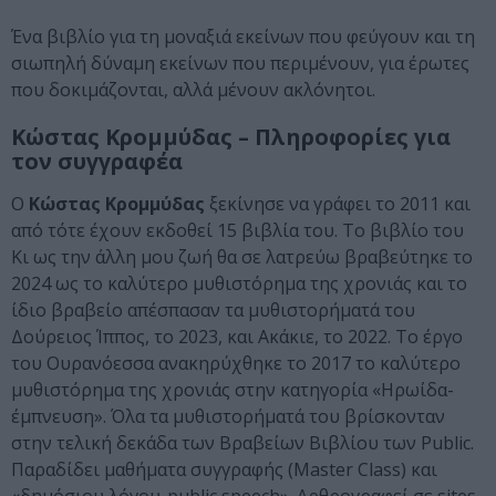
Ένα βιβλίο για τη μοναξιά εκείνων που φεύγουν και τη
σιωπηλή δύναμη εκείνων που περιμένουν, για έρωτες
που δοκιμάζονται, αλλά μένουν ακλόνητοι.
Κώστας Κρομμύδας – Πληροφορίες για
τον συγγραφέα
Ο
Κώστας Κρομμύδας
ξεκίνησε να γράφει το 2011 και
από τότε έχουν εκδοθεί 15 βιβλία του. Το βιβλίο του
Κι ως την άλλη μου ζωή θα σε λατρεύω βραβεύτηκε το
2024 ως το καλύτερο µυθιστόρηµα της χρονιάς και το
ίδιο βραβείο απέσπασαν τα μυθιστορήματά του
Δούρειος Ίππος, το 2023, και Ακάκιε, το 2022. Το έργο
του Ουρανόεσσα ανακηρύχθηκε το 2017 το καλύτερο
µυθιστόρηµα της χρονιάς στην κατηγορία «Ηρωίδα-
έµπνευση». Όλα τα µυθιστορήµατά του βρίσκονταν
στην τελική δεκάδα των Βραβείων Βιβλίου των Public.
Παραδίδει µαθήµατα συγγραφής (Master Class) και