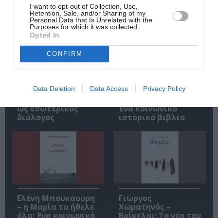
I want to opt-out of Collection, Use,
Σχετικά Άρθρα
Retention, Sale, and/or Sharing of my
Personal Data that Is Unrelated with the
Purposes for which it was collected.
Opted In
CONFIRM
Data Deletion
Data Access
Privacy Policy
Αντόνιο Πόρτσια –
Φιλίπ Κολλέν – Ο
Φωνές: Ένα βιβλίο
μπάρμαν του Ritz:
ως εσωτερικός
Ένα κοινωνικό
διάλογος
ιστορικό βιβλίο
Ελένη Μπουκαούρη
Γιώργος
– η Μαρία τα ήθελε
Χωματηνός –
όλα: Ένα κοινωνικό
Βρίκελοι: Το νέο του