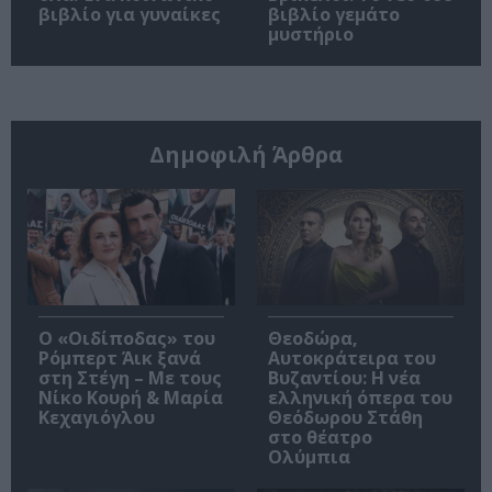
βιβλίο για γυναίκες
βιβλίο γεμάτο
μυστήριο
Δημοφιλή Άρθρα
O «Οιδίποδας» του
Θεοδώρα,
Ρόμπερτ Άικ ξανά
Αυτοκράτειρα του
στη Στέγη – Με τους
Βυζαντίου: Η νέα
Νίκο Κουρή & Μαρία
ελληνική όπερα του
Κεχαγιόγλου
Θεόδωρου Στάθη
στο θέατρο
Ολύμπια