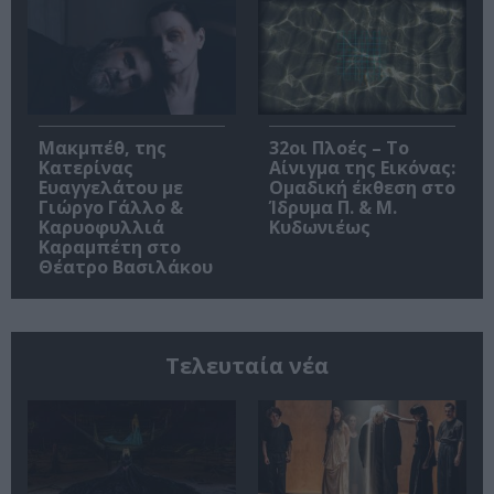
Μακμπέθ, της
32οι Πλοές – Το
Κατερίνας
Αίνιγμα της Εικόνας:
Ευαγγελάτου με
Ομαδική έκθεση στο
Γιώργο Γάλλο &
Ίδρυμα Π. & Μ.
Καρυοφυλλιά
Κυδωνιέως
Καραμπέτη στο
Θέατρο Βασιλάκου
Τελευταία νέα