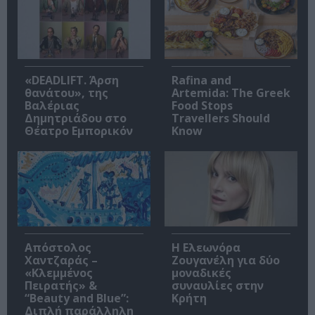
«DEADLIFT. Άρση
Rafina and
θανάτου», της
Artemida: The Greek
Βαλέριας
Food Stops
Δημητριάδου στο
Travellers Should
Θέατρο Εμπορικόν
Know
Απόστολος
Η Ελεωνόρα
Χαντζαράς –
Ζουγανέλη για δύο
«Κλεμμένος
μοναδικές
Πειρατής» &
συναυλίες στην
“Beauty and Blue”:
Κρήτη
Διπλή παράλληλη