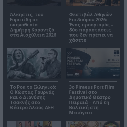
Άλκηστις, του
Φεστιβάλ Αθηνών
Ευριπίδη σε
Επιδαύρου 2026:
σκηνοθεσία
Ένας προορισμός –
Δημήτρη Καραντζά
δύο παραστάσεις
στα Αισχύλεια 2026
που δεν πρέπει να
χάσετε
Το Ροκ το Ελληνικό:
3o Piraeus Port Film
Ο Κώστας Τουρνάς
Festival στο
και ο Διονύσης
Δημοτικό Θέατρο
Τσακνής στο
Πειραιά – Από τη
Θέατρο Άλσος ΔΕΗ
Βαλτική στη
Μεσόγειο