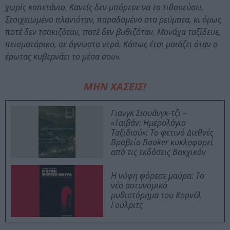
χωρίς καπετάνιο. Κανείς δεν μπόρεσε να το τιθασεύσει.
Στοιχειωμένο πλανιόταν, παραδομένο στα ρεύματα, κι όμως
ποτέ δεν τσακιζόταν, ποτέ δεν βυθιζόταν. Μονάχα ταξίδευε,
πεισματάρικο, σε άγνωστα νερά. Κάπως έτσι μοιάζει όταν ο
έρωτας κυβερνάει το μέσα σου».
ΜΗΝ ΧΑΣΕΙΣ!
Γιανγκ Σιουάνγκ-τζι –
«Ταϊβάν: Ημερολόγιο
Ταξιδιού»: Το φετινό Διεθνές
Βραβείο Booker κυκλοφορεί
από τις εκδόσεις Βακχικόν
Η νύφη φόρεσε μαύρα: Το
νέο αστυνομικό
μυθιστόρημα του Κορνέλ
Γούλριτς