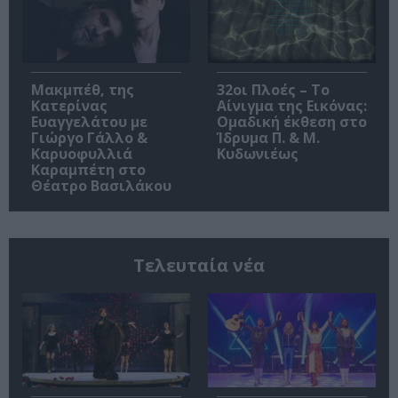
Μακμπέθ, της
32οι Πλοές – Το
Κατερίνας
Αίνιγμα της Εικόνας:
Ευαγγελάτου με
Ομαδική έκθεση στο
Γιώργο Γάλλο &
Ίδρυμα Π. & Μ.
Καρυοφυλλιά
Κυδωνιέως
Καραμπέτη στο
Θέατρο Βασιλάκου
Τελευταία νέα