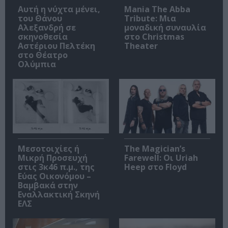
Αυτή η νύχτα μένει,
Mania The Abba
του Θάνου
Tribute: Μια
Αλεξανδρή σε
μοναδική συναυλία
σκηνοθεσία
στο Christmas
Αστέριου Πελτέκη
Theater
στο Θέατρο
Ολύμπια
Μεσοτοιχίες ή
The Magician’s
Μικρή Προσευχή
Farewell: Οι Uriah
στις 3κ46 π.μ., της
Heep στο Floyd
Εύας Οικονόμου –
Βαμβακά στην
Εναλλακτική Σκηνή
ΕΛΣ