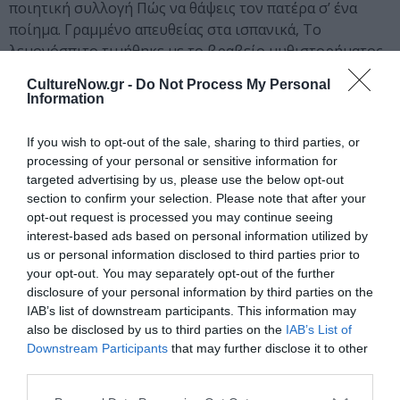
ποιητική συλλογή Πώς να θάψεις τον πατέρα σ’ ένα
ποίημα. Γραμμένο απευθείας στα ισπανικά, Το
λεμονόσπιτο τιμήθηκε με το βραβείο μυθιστορήματος
Tusquets, 2024.
CultureNow.gr -
Do Not Process My Personal
Information
Ταυτότητα
If you wish to opt-out of the sale, sharing to third parties, or
Πληροφορίες έκδοσης:
Εκδόσεις Opera, Σελίδες 216,
processing of your personal or sensitive information for
Τιμή: 15,00€, ISBN: 978-618-5400-61-3 | Μετάφραση: Μαρία
targeted advertising by us, please use the below opt-out
Μπεζαντάκου
section to confirm your selection. Please note that after your
opt-out request is processed you may continue seeing
interest-based ads based on personal information utilized by
Ακολουθήστε το Culturenow.gr στο
Google News
και
us or personal information disclosed to third parties prior to
μάθετε πρώτοι όλες τις ειδήσεις
your opt-out. You may separately opt-out of the further
disclosure of your personal information by third parties on the
Δείτε όλα τα
τελευταία νέα
για την Τέχνη και τον
IAB’s list of downstream participants. This information may
Πολιτισμό στο
Culturenow.gr
also be disclosed by us to third parties on the
IAB’s List of
Downstream Participants
that may further disclose it to other
third parties.
Νέοι Διαγωνισμοί
❯