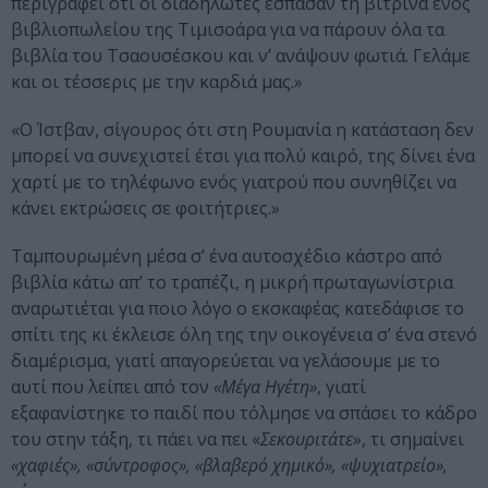
περιγράφει ότι οι διαδηλωτές έσπασαν τη βιτρίνα ενός
βιβλιοπωλείου της Τιμισοάρα για να πάρουν όλα τα
βιβλία του Τσαουσέσκου και ν’ ανάψουν φωτιά. Γελάμε
και οι τέσσερις με την καρδιά μας.»
«Ο Ίστβαν, σίγουρος ότι στη Ρουμανία η κατάσταση δεν
μπορεί να συνεχιστεί έτσι για πολύ καιρό, της δίνει ένα
χαρτί με το τηλέφωνο ενός γιατρού που συνηθίζει να
κάνει εκτρώσεις σε φοιτήτριες.»
Ταμπουρωμένη μέσα σ’ ένα αυτοσχέδιο κάστρο από
βιβλία κάτω απ’ το τραπέζι, η μικρή πρωταγωνίστρια
αναρωτιέται για ποιο λόγο ο εκσκαφέας κατεδάφισε το
σπίτι της κι έκλεισε όλη της την οικογένεια σ’ ένα στενό
διαμέρισμα, γιατί απαγορεύεται να γελάσουμε με το
αυτί που λείπει από τον
«Μέγα Ηγέτη»
, γιατί
εξαφανίστηκε το παιδί που τόλμησε να σπάσει το κάδρο
του στην τάξη, τι πάει να πει «
Σεκουριτάτε
», τι σημαίνει
«χαφιές», «σύντροφος», «βλαβερό χημικό», «ψυχιατρείο»,