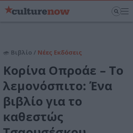
Βιβλίο /
Νέες Εκδόσεις
Κορίνα Οπροάε – Το
λεμονόσπιτο: Ένα
βιβλίο για το
καθεστώς
Τσαουσέσκου