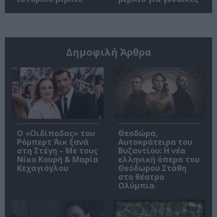
Δημοφιλή Άρθρα
O «Οιδίποδας» του
Θεοδώρα,
Ρόμπερτ Άικ ξανά
Αυτοκράτειρα του
στη Στέγη – Με τους
Βυζαντίου: Η νέα
Νίκο Κουρή & Μαρία
ελληνική όπερα του
Κεχαγιόγλου
Θεόδωρου Στάθη
στο θέατρο
Ολύμπια