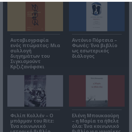
Αυτοβιογραφία
Αντόνιο Πόρτσια –
ενός πτώματος: Μια
Φωνές: Ένα βιβλίο
συλλογή
ως εσωτερικός
διηγημάτων του
διάλογος
Σιγκισμούντ
Κρζιζανόφσκι
Φιλίπ Κολλέν – Ο
Ελένη Μπουκαούρη
μπάρμαν του Ritz:
– η Μαρία τα ήθελε
Ένα κοινωνικό
όλα: Ένα κοινωνικό
ιστορικό βιβλίο
βιβλίο για γυναίκες