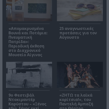
«Απομακρυσμένα
25 αναγνωστικές
Βουνά και Ποτάμια:
προτάσεις για τον
Πνευματική
Αύγουστο
Πατρίδα»:
Περιοδική έκθεση
στο Διαχρονικό
Μουσείο Αίγινας
9ο Φεστιβάλ
«ΖΗΤΩ τα λαϊκά
Ντοκιμαντέρ
κορίτσια!», του
Καρύστου – «Ξένος
Παντελή Αμπαζή
εδώ, ξένος εκεί,
στο Θέατρο