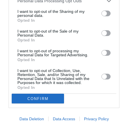
Personal Data Processing Opt Outs
Tags
I want to opt-out of the Sharing of my
personal data.
ΕΚΔΟΣΕΙΣ OPERA
ΞΕΝΟΙ ΣΥΓΓΡΑΦΕΙΣ
ΠΕΖΟΓΡΑΦΙΑ
Opted In
I want to opt-out of the Sale of my
Newsletter
Personal Data.
Opted In
Κάθε βδομάδα στο e-mail σας τα τελευταία νέα για
την Τέχνη και τον Πολιτισμό!
I want to opt-out of processing my
Personal Data for Targeted Advertising.
Opted In
I want to opt-out of Collection, Use,
Retention, Sale, and/or Sharing of my
Personal Data that Is Unrelated with the
Purposes for which it was collected.
Ακολουθήστε το Culturenow.gr
Opted In
CONFIRM
Σχετικά Άρθρα
Data Deletion
Data Access
Privacy Policy