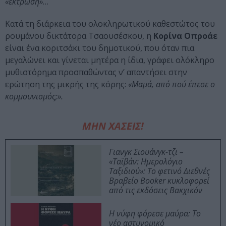
«έκτρωση»
…
Kατά τη διάρκεια του ολοκληρωτικού καθεστώτος του
ρουμάνου δικτάτορα Τσαουσέσκου, η
Κορίνα Οπροάε
είναι ένα κοριτσάκι του δημοτικού, που όταν πια
μεγαλώνει και γίνεται μητέρα η ίδια, γράφει ολόκληρο
μυθιστόρημα προσπαθώντας ν’ απαντήσει στην
ερώτηση της μικρής της κόρης:
«Μαμά, από πού έπεσε ο
κομμουνισμός;».
ΜΗΝ ΧΑΣΕΙΣ!
Γιανγκ Σιουάνγκ-τζι –
«Ταϊβάν: Ημερολόγιο
Ταξιδιού»: Το φετινό Διεθνές
Βραβείο Booker κυκλοφορεί
από τις εκδόσεις Βακχικόν
Η νύφη φόρεσε μαύρα: Το
νέο αστυνομικό