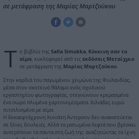
σε μετάφραση της Μαρίας Μαρτζούκου
Τ
ο βιβλίο της
Salla Simukka
,
Κόκκινη σαν το
αίμα
, κυκλοφορεί από τις
εκδόσεις Μεταίχμιο
σε μετάφραση της
Μαρίας Μαρτζούκου
.
Στην καρδιά του παγωμένου χειμώνα της Φινλανδίας,
μέσα στον σκοτεινό θάλαμο ενός σχολικού
εργαστηρίου φωτογραφίας, στεγνώνουν κρεμασμένα
ένα σωρό πλυμένα χαρτονομίσματα. Χιλιάδες ευρώ
πιτσιλισμένα με αίμα.
Η δεκαεφτάχρονη Χιονάτη Άντερσον δεν ανακατεύεται
σε ξένες δουλειές. Αλλά τα ματωμένα λεφτά που βρίσκει
ανατρέπουν τα πάντα στη ζωή της: αναζητώντας τα ίχνη