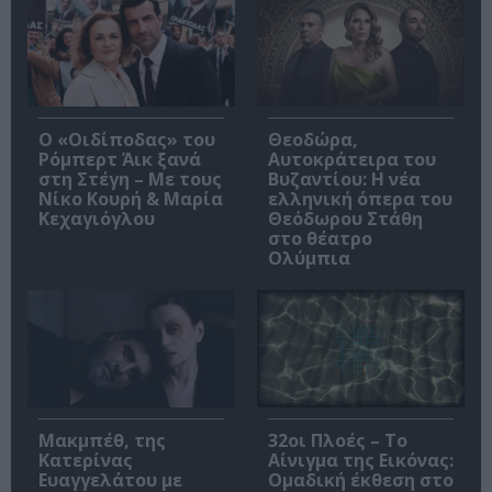
O «Οιδίποδας» του
Θεοδώρα,
Ρόμπερτ Άικ ξανά
Αυτοκράτειρα του
στη Στέγη – Με τους
Βυζαντίου: Η νέα
Νίκο Κουρή & Μαρία
ελληνική όπερα του
Κεχαγιόγλου
Θεόδωρου Στάθη
στο θέατρο
Ολύμπια
Μακμπέθ, της
32οι Πλοές – Το
Κατερίνας
Αίνιγμα της Εικόνας:
Ευαγγελάτου με
Ομαδική έκθεση στο