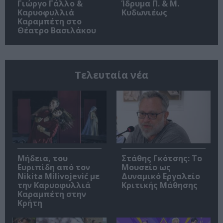
Γιώργο Γάλλο &
Ίδρυμα Π. & Μ.
Καρυοφυλλιά
Κυδωνιέως
Καραμπέτη στο
Θέατρο Βασιλάκου
Τελευταία νέα
Μήδεια, του
Στάθης Γκότσης: Το
Ευριπίδη από τον
Μουσείο ως
Nikita Milivojević με
Δυναμικό Εργαλείο
την Καρυοφυλλιά
Κριτικής Μάθησης
Καραμπέτη στην
Κρήτη