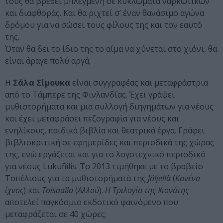
τους θα βρεθεί μπλεγμένη σε κυκλώματα ναρκωτικών
και διαφθοράς. Και θα ριχτεί σ’ έναν θανάσιμο αγώνα
δρόμου για να σώσει τους φίλους της και τον εαυτό
της.
Όταν θα δει το ίδιο της το αίμα να χύνεται στο χιόνι, θα
είναι άραγε πολύ αργά;
Η
Σάλα Σίμουκα
είναι συγγραφέας και μεταφράστρια
από το Τάμπερε της Φινλανδίας. Έχει γράψει
μυθιστορήματα και μια συλλογή διηγημάτων για νέους
και έχει μεταφράσει πεζογραφία για νέους και
ενηλίκους, παιδικά βιβλία και θεατρικά έργα. Γράφει
βιβλιοκριτική σε εφημερίδες και περιοδικά της χώρας
της, ενώ εργάζεται και για το λογοτεχνικό περιοδικό
για νέους Lukufiilis. To 2013 τιμήθηκε με το βραβείο
Τοπέλιους για τα μυθιστορήματά της
Jäljellä
(
Κανένα
ίχνος
) και
Toisaalla
(
Αλλού
).
Η Τριλογία της Χιονάτης
αποτελεί παγκόσμιο εκδοτικό φαινόμενο που
μεταφράζεται σε 40 χώρες.