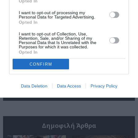
Opted In
τις υποψηφιότητες
2026 στο Ναύπλιο
για το Βραβείο
Booker 2026
I want to opt-out of processing my
Personal Data for Targeted Advertising.
Opted In
I want to opt-out of Collection, Use,
Retention, Sale, and/or Sharing of my
Personal Data that Is Unrelated with the
Purposes for which it was collected.
Opted In
«Παρεμποδίζοντας
Σπύρος Κακατσάκης
CONFIRM
την αποστασία,
– Ανακρίνοντας το
Ιουλιανά 1965»:
Σκοτάδι:
Παρουσίαση του
Παρουσίαση του
βιβλίου στο
βιβλίου στα Public
Data Deletion
Data Access
Privacy Policy
Μεταξουργείο
Συντάγματος
Δημοφιλή Άρθρα