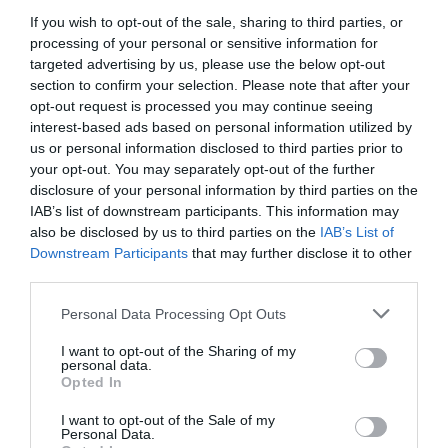
Κάθε βδομάδα στο e-mail σας τα τελευταία νέα για
την Τέχνη και τον Πολιτισμό!
If you wish to opt-out of the sale, sharing to third parties, or
processing of your personal or sensitive information for
targeted advertising by us, please use the below opt-out
section to confirm your selection. Please note that after your
opt-out request is processed you may continue seeing
interest-based ads based on personal information utilized by
us or personal information disclosed to third parties prior to
Ακολουθήστε το Culturenow.gr
your opt-out. You may separately opt-out of the further
disclosure of your personal information by third parties on the
IAB’s list of downstream participants. This information may
also be disclosed by us to third parties on the
IAB’s List of
Downstream Participants
that may further disclose it to other
Σχετικά Άρθρα
third parties.
Personal Data Processing Opt Outs
I want to opt-out of the Sharing of my
personal data.
Opted In
I want to opt-out of the Sale of my
Η μακρά λίστα με
Έκθεση Βιβλίου
Personal Data.