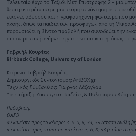
Τελευταίο έργο το Ταξίδι Μετ’ Επιστροφής 2 – μια μπα
θεατή αντιμέτωπο με μια ακόμη συνάντηση που απευθύν
εικόνες αβύσσου και η γραφομηχανή-φάντασμα που μοιάζ
ακοής, όπως τα παιδιά των προσφύγων από τη Μικρά Ασ
παρουσιάζει η βίντεο προβολή που συνοδεύει την εγκ
συσσωρευτική ανάμνηση για τον επισκέπτη, όπως οι φ
Γαβριήλ Κουρέας
Birkbeck College, University of London
Κείμενο: Γαβριήλ Κουρέας
Δημιουργικός Συντονισμός: ArtBOX.gr
Τεχνικός Σύμβουλος: Γιώργος Λάζογλου
Υποστήριξη: Υπουργείο Παιδείας & Πολιτισμού Κύπρου
Πρόσβαση:
ΟΑΣΘ
αν κινείστε προς το κέντρο: 3, 5, 6, 8, 33, 39 (στάση Ανάληψ
αν κινείστε προς τα νοτιοανατολικά: 5, 6, 8, 33 (στάση Πέτρ