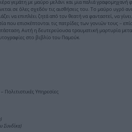
νιέρα γεμάτη με μαύρο μελάνι και μια παλιά γραφομηχανή 
εται σε όλες σχεδόν τις αισθήσεις του. Το μαύρο υγρό αν
ει να επιπλέει ζητά από τον θεατή να φανταστεί, να γίνει
ία που επισκέπτονται τις πατρίδες των γονιών τους – επ
ατάσταση. Αυτή η δευτερεύουσα τραυματική μαρτυρία μετα
ωτογραφίες στο βιβλίο του Παμούκ.
 – Πολιτιστικές Υπηρεσίες
η)
ου Συνδίκα)