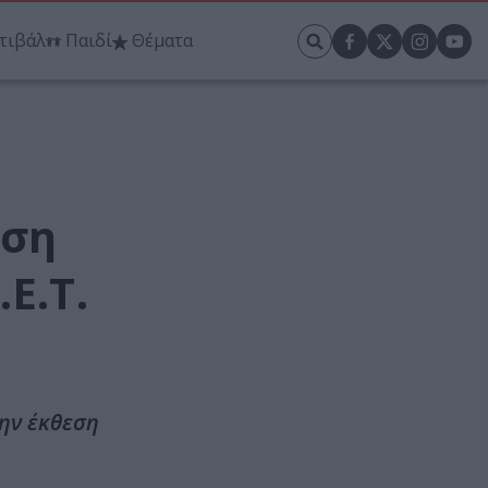
τιβάλ
Παιδί
Θέματα
εση
Ε.Τ.
την έκθεση