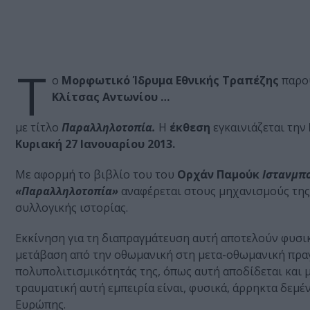
Τ
ο
Μορφωτικό Ίδρυμα Εθνικής Τραπέζης
παρο
Κλίτσας Αντωνίου …
με τίτλο
Παραλληλοτοπία.
Η
έκθεση
εγκαινιάζεται την
Κυριακή 27 Ιανουαρίου 2013.
Με αφορμή το βιβλίο του του
Ορχάν Παμούκ
Ιστανμπο
«Παραλληλοτοπία»
αναφέρεται στους μηχανισμούς της
συλλογικής ιστορίας.
Εκκίνηση για τη διαπραγμάτευση αυτή αποτελούν φυσι
μετάβαση από την οθωμανική στη μετα-οθωμανική πραγμ
πολυπολιτισμικότητάς της, όπως αυτή αποδίδεται και 
τραυματική αυτή εμπειρία είναι, φυσικά, άρρηκτα δεμέ
Ευρώπης.