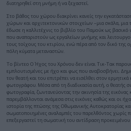
διατηρηθεί στη μνήμη ή να ξεχαστεί.
Στο βάθος του χώρου διακρίνει κανείς την εγκατάστασ
χώρων και αρχιτεκτονικών στοιχείων –μια σκάλα, μια 
έδωσε η καλλιτέχνις το βιβλίο του Παμούκ ως βασικό 
που αναπαριστούν ως εργαλείων μνήμης και λειτουργο
τους τοίχους του κτιρίου, ενώ πέρα από τον δικό της 
πόλη κύματα μεταναστών.
Το βίντεο Ο Ήχος του Χρόνου δεν είναι Τικ-Τακ παρουσ
εμπλουτισμένες με ήχο και φως που αναβοσβήνει. Δημι
τον θεατή και του επιτρέπει να εισέλθει στον ερμητικ
φωτογράφου. Μέσα από τη διαδικασία αυτή, ο θεατής σ
φωτογραφία, ζωντανεύοντας την ακινησία της εικόνας 
παρεμβάλλονται ανάμεσα στις εικόνες καθώς και οι ήχ
ιστορία της πτώσης της Οθωμανικής Αυτοκρατορίας κα
σωματοποιημένες αναλαμπές του παρελθόντος χωρίς πο
επεξεργαστεί τη σωματική του αντίδραση προκειμένου