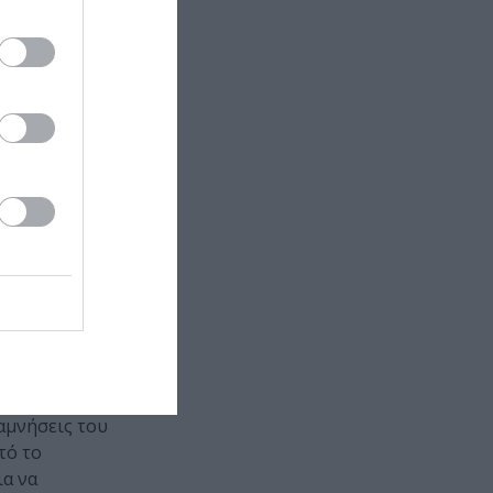
ροβολή των
 αναμνήσεων
ικία. Δεν
 αυτά, όμως
λα και
 τον
στορία της
ορίας,
 με την
ς, για να
 συνδέονται
είναι
διος ο
ατεστραμμένα
ναμνήσεις του
τό το
ια να