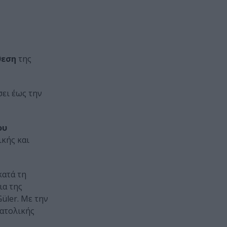
θεση
της
σει έως την
ου
κής και
κατά τη
ια της
üler. Με την
νατολικής