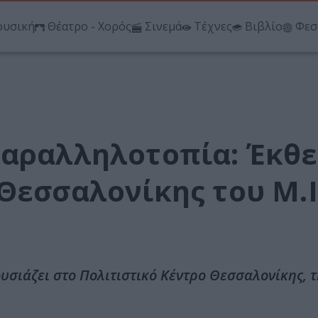
υσική
Θέατρο - Χορός
Σινεμά
Τέχνες
Βιβλίο
Φεσ
Παραλληλοτοπία: Έκθ
Θεσσαλονίκης του Μ.Ι.
σιάζει στο Πολιτιστικό Κέντρο Θεσσαλονίκης, 