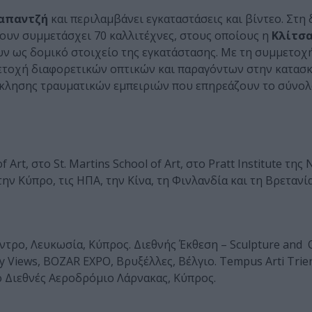
Καπαντζή
και περιλαμβάνει εγκαταστάσεις και βίντεο. Στη
ουν συμμετάσχει 70 καλλιτέχνες, στους οποίους η
Κλίτσα
ν ως δομικό στοιχείο της εγκατάστασης. Με τη συμμετοχ
μετοχή διαφορετικών οπτικών και παραγόντων στην κατασ
νάκλησης τραυματικών εμπειριών που επηρεάζουν το σύνολ
rt, στο St. Martins School of Art, στο Pratt Institute της
την Κύπρο, τις ΗΠΑ, την Κίνα, τη Φινλανδία και τη Βρετανί
έντρο, Λευκωσία, Κύπρος. Διεθνής Έκθεση – Sculpture and O
Views, BOZAR EXPO, Βρυξέλλες, Βέλγιο. Tempus Arti Trien
στο Διεθνές Αεροδρόμιο Λάρνακας, Κύπρος.