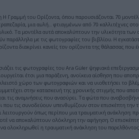
η Η Γραμμή του Ορίζοντα, όπου παρουσιάζονται 70 μοντέλ
τραπεζαρία, μια αυλή… φτιαγμένων από 70 καλλιτέχνες στ
υλικό. Τα μοντέλα αυτά αποκαλύπτουν την υλικότητα των 
ύν παράλληλα με τις φωτογραφίες του βιβλίου. Η εγκατάσ
ορίζοντα διακρίνει κανείς τον ορίζοντα της θάλασσας που 
ιάζει τις φωτογραφίες του Ara Güler ψηφιακά επεξεργασμ
ουργείται έτσι μια παράξενη, ανοίκεια αίσθηση που αποπ
ά κλειστό χώρο των φωτογραφιών και να υιοθετήσει το βλέ
υμμετέχει στην κατασκευή της χρονικής στιγμής που απο
και τις αναμνήσεις που ανασύρει. Τα φώτα που αναβοσβήν
οι που τις συνοδεύουν υπενθυμίζουν στον επισκέπτη την 
ι λειτουργούν όπως περίπου μια τραυματική ανάκληση: π
τέ να αποκαλύπτουν ολόκληρη την αφήγηση. Ο επισκέπτη
 να ολοκληρωθεί η τραυματική ανάκληση του παρελθόντος