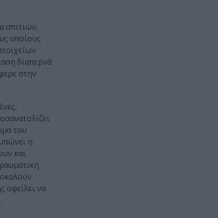
α σπιτιών,
ους οποίους
στοιχείων
ταση διαπερνά
έφερε στην
ένες,
ροσανατολίζει
μμα του
τυπώνει η
ουν και
τραυματική
ροκαλούν
ς οφείλει να
.