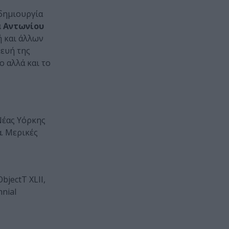
 δημιουργία
 Αντωνίου
ή και άλλων
κευή της
ο αλλά και το
 Νέας Υόρκης
α. Μερικές
bjectT XLII,
nial