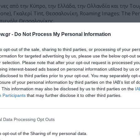
χνες από την Κύπρο, την Ελλάδα, την Ολλανδία και την Τουρ
y one), Γκαλερί Tint, Θεσσαλονίκη. Roaming Images: The Per
πιενάλε Θεσσαλονίκης.
w.gr -
Do Not Process My Personal Information
χής, Μπιενάλε Πεκίνου. The Little Land Fish, Antrepo,
 Walls-Building Networks, Μακεδονικό Μουσείο Σύγχρονη
to opt-out of the sale, sharing to third parties, or processing of your per
formation for targeted advertising by us, please use the below opt-out s
r selection. Please note that after your opt-out request is processed y
eing interest-based ads based on personal information utilized by us or
μπεριλαμβανομένου του Προγράμματος δια βίου μάθησης Λ
disclosed to third parties prior to your opt-out. You may separately opt-
ο Golden Lane Estate: Exhibit Gallery στο Κέντρο Barbican
losure of your personal information by third parties on the IAB’s list of
. This information may also be disclosed by us to third parties on the
IA
Participants
that may further disclose it to other third parties.
» χρησιμοποιεί ως δομικό στοιχείο το βιβλίο του Ορχάν
ργήσει μια νέα σχέση μεταξύ αναγνώστη και κειμένου.
l Data Processing Opt Outs
ό που ο ίδιος ο Παμούκ ξεκίνησε στο βιβλίο, εντάσσοντας
o opt-out of the Sharing of my personal data.
üler, αποκαλυπτικές του πολυπολιτισμικού χαρακτήρα τ