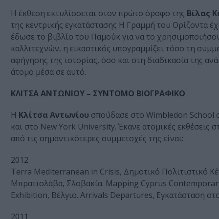
Η έκθεση εκτυλίσσεται στον πρώτο όροφο της
Βίλας 
της κεντρικής εγκατάστασης Η Γραμμή του Ορίζοντα έχ
έδωσε το βιβλίο του Παμούκ για να το χρησιμοποιήσου
καλλιτεχνών, η εικαστικός υπογραμμίζει τόσο τη συμ
αφήγησης της ιστορίας, όσο και στη διαδικασία της α
άτομο μέσα σε αυτό.
ΚΛΙΤΣΑ ΑΝΤΩΝΙΟΥ – ΣΥΝΤΟΜΟ ΒΙΟΓΡΑΦΙΚΟ
Η
Κλίτσα Αντωνίου
σπούδασε στο Wimbledon School of A
και στο New York University. Έκανε ατομικές εκθέσεις σ
από τις σημαντικότερες συμμετοχές της είναι:
2012
Terra Mediterranean in Crisis, Δημοτικό Πολιτιστικό Κ
Μπρατισλάβα, Σλοβακία. Mapping Cyprus Contemporary 
Exhibition, Βέλγιο. Arrivals Departures, Εγκατάσταση 
2011