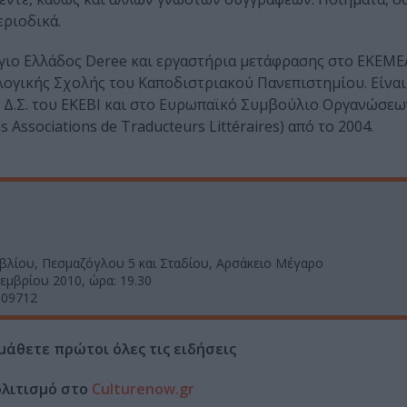
εριοδικά.
έγιο Ελλάδος Deree και εργαστήρια μετάφρασης στο ΕΚΕΜΕ
γικής Σχολής του Καποδιστριακού Πανεπιστημίου. Είναι
ο Δ.Σ. του ΕΚΕΒΙ και στο Ευρωπαϊκό Συμβούλιο Οργανώσεω
ssociations de Traducteurs Littéraires) από το 2004.
ιβλίου, Πεσμαζόγλου 5 και Σταδίου, Αρσάκειο Μέγαρο
εμβρίου 2010, ώρα: 19.30
809712
μάθετε πρώτοι όλες τις ειδήσεις
ολιτισμό στο
Culturenow.gr