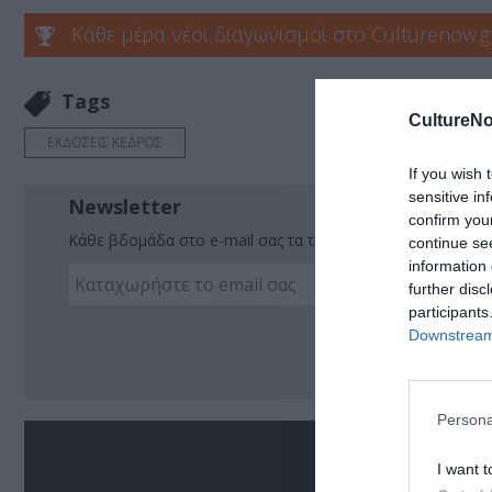
Κάθε μέρα νέοι διαγωνισμοί στο Culturenow.g
Tags
CultureNo
ΕΚΔΟΣΕΙΣ ΚΕΔΡΟΣ
If you wish 
sensitive in
Newsletter
confirm you
Κάθε βδομάδα στο e-mail σας τα τελευταία νέα για την Τέχ
continue se
information 
further disc
participants
Ακο
Downstream 
Persona
Σ
I want t