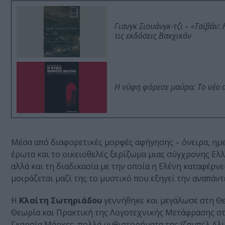
Γιανγκ Σιουάνγκ-τζι – «Ταϊβάν
τις εκδόσεις Βακχικόν
Η νύφη φόρεσε μαύρα: Το νέο 
Μέσα από διαφορετικές μορφές αφήγησης – όνειρα, ημ
έρωτα και το οικειοθελές ξερίζωμα μιας σύγχρονης Ελ
αλλά και τη διαδικασία με την οποία η Ελένη καταφέρνε
μοιράζεται μαζί της το μυστικό που εξηγεί την αναπάν
Η
Κλαίτη Σωτηριάδου
γεννήθηκε και μεγάλωσε στη Θε
Θεωρία και Πρακτική της Λογοτεχνικής Μετάφρασης στη
Γκαρσία Μάρκες, πολλά μυθιστορήματα της Ιζαμπέλ Αλι