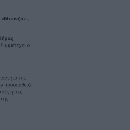
 «
Μπονζάι
»,
Ζήρας
,
. Συμμετέχει ο
απάντητα της
την προσπάθειά
κρές ήττες,
 της