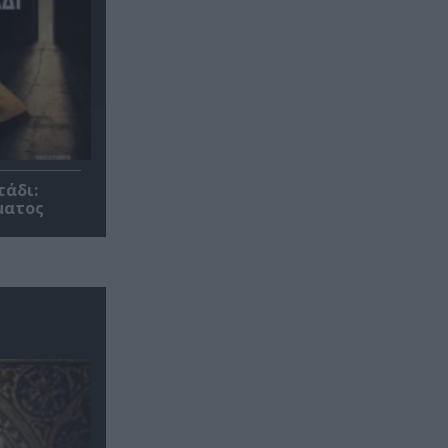
τάδι:
ματος