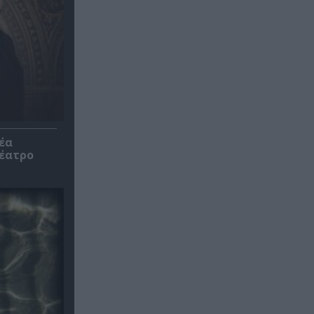
έα
θέατρο