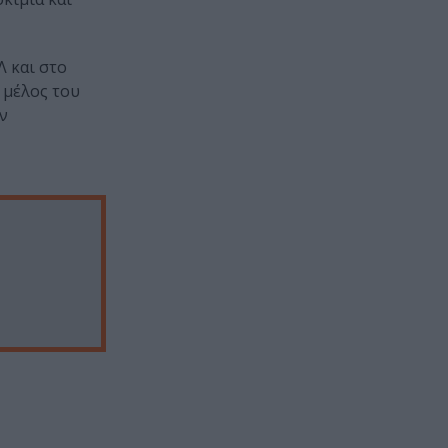
Λ και στο
 μέλος του
ν