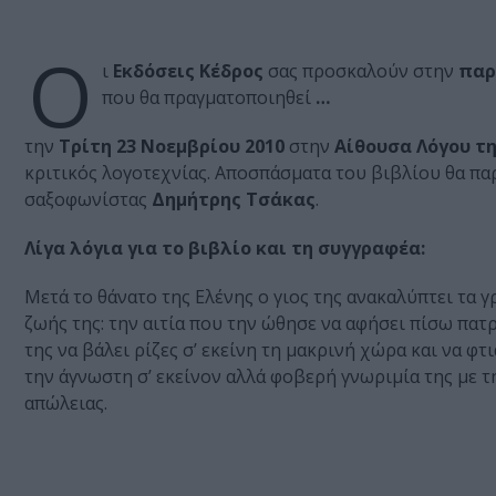
Ο
ι
Εκδόσεις Κέδρος
σας προσκαλούν στην
παρ
που θα πραγματοποιηθεί
…
την
Τρίτη 23 Νοεμβρίου 2010
στην
Αίθουσα Λόγου τη
κριτικός λογοτεχνίας. Αποσπάσματα του βιβλίου θα πα
σαξοφωνίστας
Δημήτρης Τσάκας
.
Λίγα λόγια για το βιβλίο και τη συγγραφέα:
Μετά το θάνατο της Ελένης ο γιος της ανακαλύπτει τα γ
ζωής της: την αιτία που την ώθησε να αφήσει πίσω πατρ
της να βάλει ρίζες σ’ εκείνη τη μακρινή χώρα και να φτ
την άγνωστη σ’ εκείνον αλλά φοβερή γνωριμία της με τ
απώλειας.