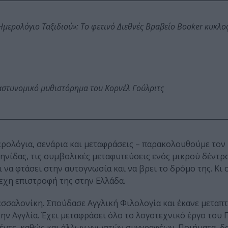
: Ημερολόγιο Ταξιδιού»: Το φετινό Διεθνές Βραβείο Booker κυκλ
αστυνομικό μυθιστόρημα του Κορνέλ Γούλριτς
ερολόγια, σενάρια και μεταφράσεις – παρακολουθούμε το
ληνίδας, τις συμβολικές μεταφυτεύσεις ενός μικρού δέντρ
ι να φτάσει στην αυτογνωσία και να βρει το δρόμο της. Κι
τεχη επιστροφή της στην Ελλάδα.
σσαλονίκη. Σπούδασε Αγγλική Φιλολογία και έκανε μεταπ
ν Αγγλία. Έχει μεταφράσει όλο το λογοτεχνικό έργο του 
έντε, καθώς και άλλων γνωστών συγγραφέων. Ποιήματα, δο