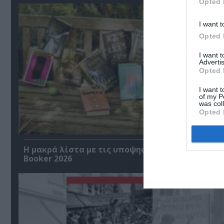
Opted 
I want t
Opted 
I want 
Advertis
Opted 
I want t
of my P
was col
Opted 
Η μακρά λίστα με τις υποψηφιότητες για το Βρ
Booker 2026