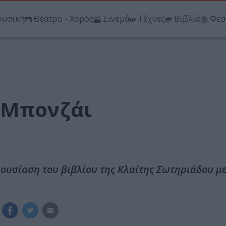
υσική
Θέατρο - Χορός
Σινεμά
Τέχνες
Βιβλίο
Φεσ
 Μπονζάι
ουσίαση του βιβλίου της Κλαίτης Σωτηριάδου με