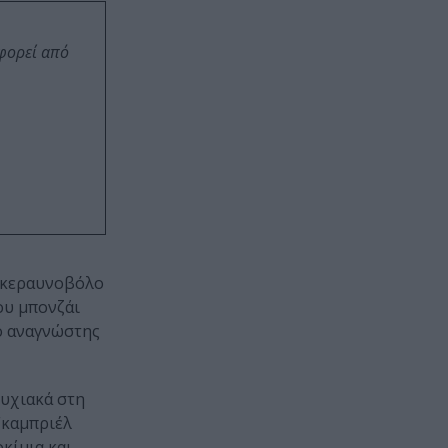
οφορεί από
ν κεραυνοβόλο
ου μπονζάι
 ο αναγνώστης
τυχιακά στη
Γκαμπριέλ
κίμια και