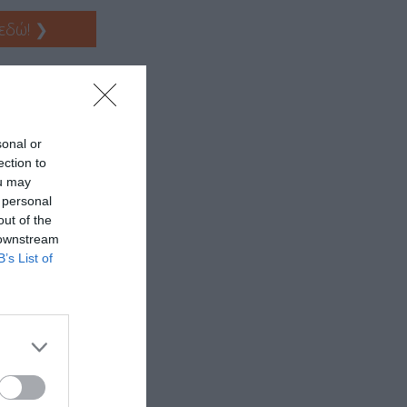
 εδώ!
❯
sonal or
ection to
ou may
 personal
out of the
 downstream
B’s List of